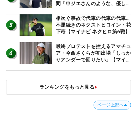
問「申ジエさんのような、優しく
て、人柄がよくて、そういうプロ
になりたいです」
相次ぐ事故で代車の代車の代車…
5
不運続きのネクストヒロイン・花
下苺【マイナビ ネクヒロ第6戦】
最終プロテストを控えるアマチュ
6
ア・今西さくらが初出場「しっか
りアンダーで回りたい」【マイナ
ビ ネクストヒロインツアー】
ランキングをもっと見る
ページ上部へ