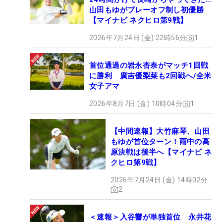
山田もゆがプレーオフ制し初優勝
【マイナビ ネクヒロ第9戦】
2026年7月24日 (金) 22時56分
1
首位通過の岩永杏奈がマッチ1回戦
に勝利 廣吉優梨菜も2回戦へ/全米
女子アマ
2026年8月7日 (金) 10時04分
1
【中間速報】大竹麻琴、山田
もゆが首位ターン！雨中の高
原決戦は後半へ【マイナビ ネ
クヒロ第9戦】
2026年7月24日 (金) 14時02分
2
＜速報＞入谷響が単独首位 永井花