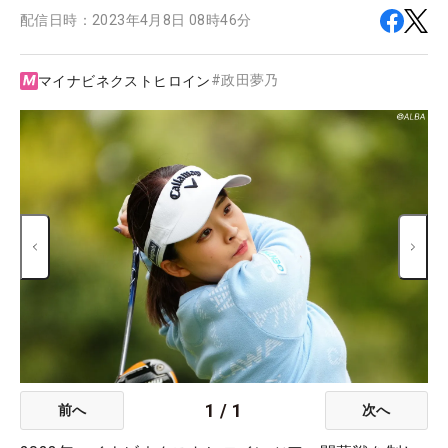
配信日時：
2023年4月8日 08時46分
#
政田夢乃
マイナビネクストヒロイン
1
/
1
前へ
次へ