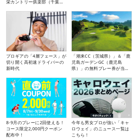
栄カントリー俱楽部（千葉
県）
プロギアの「4層フェース」が
「潮来CC（茨城県）」＆「鹿
切り開く高初速ドライバーの
児島ガーデンGC（鹿児島
新時代
県）」の無料プレー券が当た
る！！
8-9月のプレーに2回使える！
今年も男女プロが強い「キャ
コース限定2,000円クーポン
ロウェイ」のニュース一覧は
配布中！
こちら！