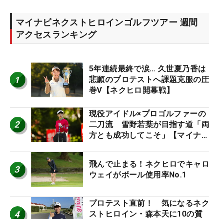
マイナビネクストヒロインゴルフツアー 週間
アクセスランキング
5年連続最終で涙… 久世夏乃香は
1
悲願のプロテストへ課題克服の圧
巻V【ネクヒロ開幕戦】
現役アイドル×プロゴルファーの
2
二刀流 雪野若葉が目指す道「両
方とも成功してこそ」【マイナビ
ネクストヒロインツアー】
飛んで止まる！ネクヒロでキャロ
3
ウェイがボール使用率No.1
プロテスト直前！ 気になるネク
4
ストヒロイン・森本天に10の質