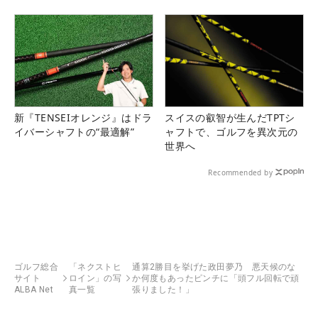
新『TENSEIオレンジ』はドラ
スイスの叡智が生んだTPTシ
イバーシャフトの“最適解”
ャフトで、ゴルフを異次元の
世界へ
Recommended by
ゴルフ総合
「ネクストヒ
通算2勝目を挙げた政田夢乃 悪天候のな
サイト
ロイン」の写
か何度もあったピンチに「頭フル回転で頑
ALBA Net
真一覧
張りました！」