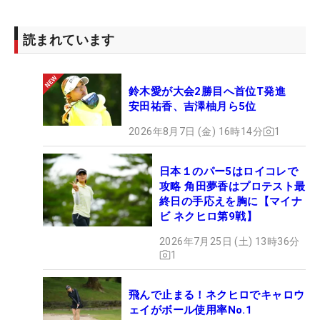
読まれています
鈴木愛が大会2勝目へ首位T発進
安田祐香、吉澤柚月ら5位
2026年8月7日 (金) 16時14分
1
日本１のパー5はロイコレで
攻略 角田夢香はプロテスト最
終日の手応えを胸に【マイナ
ビ ネクヒロ第9戦】
2026年7月25日 (土) 13時36分
1
飛んで止まる！ネクヒロでキャロウ
ェイがボール使用率No.1