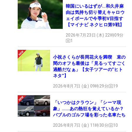
韓国にいるはずが…和久井麻
由は気持ち切り替えキャロウ
ェイボールで今季初V目指す
【マイナビ ネクヒロ第9戦】
2026年7月23日 (木) 22時09分
1
小祝さくらが長岡花火を満喫 束の
間のオフも最後は「見るってすごく
過酷だなぁ」【女子ツアーの“ヒト
ネタ”】
2026年8月7日 (金) 09時29分
19
「いつかはクラウン」「シーマ現
象」……あの熱狂を覚えているか？
バブルのゴルフ場を彩った名車たち
2026年8月7日 (金) 11時30分
10