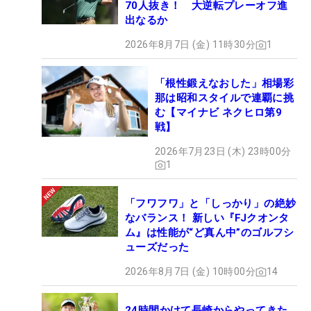
70人抜き！ 大逆転プレーオフ進
出なるか
2026年8月7日 (金) 11時30分
1
「根性鍛えなおした」相場彩
那は昭和スタイルで連覇に挑
む【マイナビ ネクヒロ第9
戦】
2026年7月23日 (木) 23時00分
1
「フワフワ」と「しっかり」の絶妙
なバランス！ 新しい『FJクオンタ
ム』は性能が“ど真ん中”のゴルフシ
ューズだった
2026年8月7日 (金) 10時00分
14
24時間かけて長崎からやってきた…