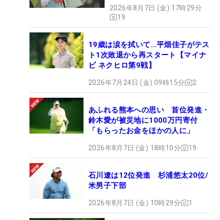
2026年8月7日 (金) 17時29分
19
19歳は涙を拭いて…平畑佳子がテス
ト1次敗退から再スタート【マイナ
ビ ネクヒロ第9戦】
2026年7月24日 (金) 09時15分
2
あふれる熊本への思い 首位発進・
鈴木愛が被災地に1000万円寄付
「もらったお金をほかの人に」
2026年8月7日 (金) 18時10分
19
石川遼は12位発進 杉浦悠太20位/
米男子下部
2026年8月7日 (金) 10時29分
1