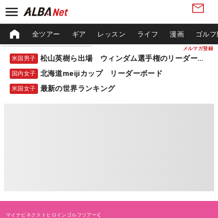
全ツアー
ギア
レッスン
ライフ
漫画
ゴルフ
メルマガ登録
松山英樹ら出場 ウィンダム選手権のリーダーボード
米国男子
北海道meijiカップ リーダーボード
国内女子
最新の世界ランキング
米国女子
マイナビネクストヒロインゴルフツアー