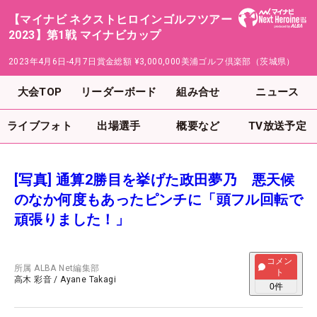
【マイナビ ネクストヒロインゴルフツアー
2023】第1戦 マイナビカップ
2023年4月6日-4月7日
賞金総額
¥3,000,000
美浦ゴルフ倶楽部（茨城県）
大会TOP
リーダーボード
組み合せ
ニュース
ライブフォト
出場選手
概要など
TV放送予定
[写真] 通算2勝目を挙げた政田夢乃 悪天候
のなか何度もあったピンチに「頭フル回転で
頑張りました！」
コメン
所属
ALBA Net編集部
ト
高木 彩音
/
Ayane Takagi
0
件