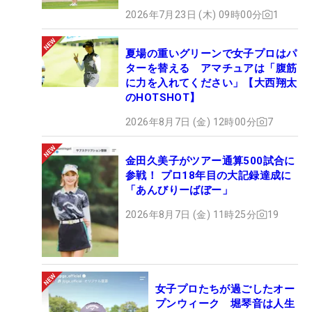
2026年7月23日 (木) 09時00分
1
夏場の重いグリーンで女子プロはパ
ターを替える アマチュアは「腹筋
に力を入れてください」【大西翔太
のHOTSHOT】
2026年8月7日 (金) 12時00分
7
金田久美子がツアー通算500試合に
参戦！ プロ18年目の大記録達成に
「あんびりーばぼー」
2026年8月7日 (金) 11時25分
19
女子プロたちが過ごしたオー
プンウィーク 堀琴音は人生