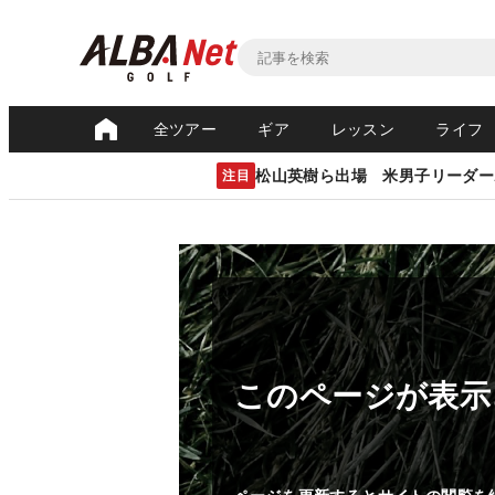
全ツアー
ギア
レッスン
ライフ
松山英樹ら出場 米男子リーダー
注目
このページが表示