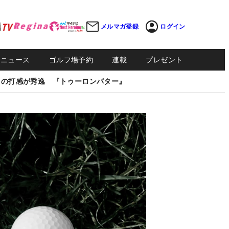
メルマガ登録
ログイン
Sニュース
ゴルフ場予約
連載
プレゼント
しの打感が秀逸 『トゥーロンパター』