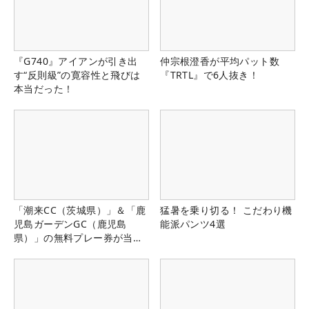
『G740』アイアンが引き出
仲宗根澄香が平均パット数
す“反則級”の寛容性と飛びは
『TRTL』で6人抜き！
本当だった！
「潮来CC（茨城県）」＆「鹿
猛暑を乗り切る！ こだわり機
児島ガーデンGC（鹿児島
能派パンツ4選
県）」の無料プレー券が当た
る！！