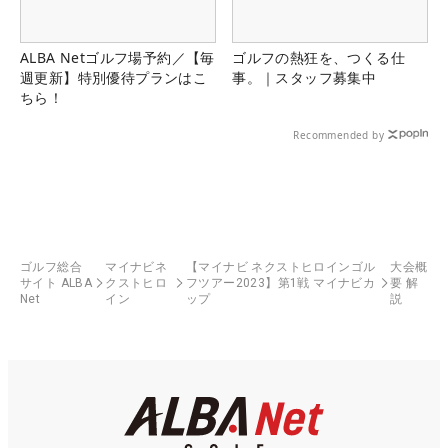
ALBA Netゴルフ場予約／【毎
ゴルフの熱狂を、つくる仕
週更新】特別優待プランはこ
事。｜スタッフ募集中
ちら！
Recommended by
ゴルフ総合
マイナビネ
【マイナビ ネクストヒロインゴル
大会概
サイト ALBA
クストヒロ
フツアー2023】第1戦 マイナビカ
要 解
Net
イン
ップ
説