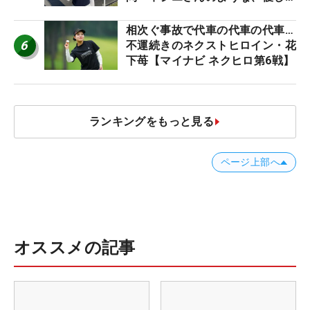
て、人柄がよくて、そういうプロ
になりたいです」
相次ぐ事故で代車の代車の代車…
6
不運続きのネクストヒロイン・花
下苺【マイナビ ネクヒロ第6戦】
ランキングをもっと見る
ページ上部へ
オススメの記事