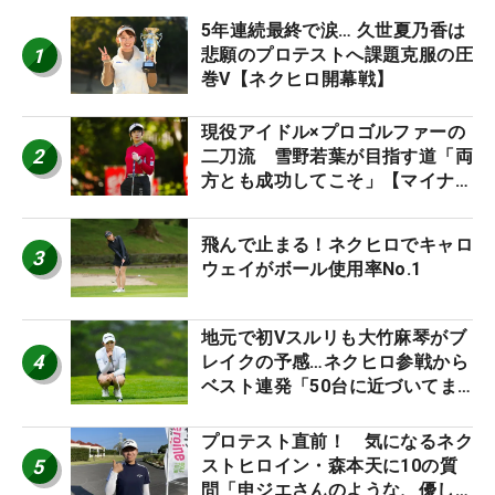
5年連続最終で涙… 久世夏乃香は
1
悲願のプロテストへ課題克服の圧
巻V【ネクヒロ開幕戦】
現役アイドル×プロゴルファーの
2
二刀流 雪野若葉が目指す道「両
方とも成功してこそ」【マイナビ
ネクストヒロインツアー】
飛んで止まる！ネクヒロでキャロ
3
ウェイがボール使用率No.1
地元で初Vスルリも大竹麻琴がブ
4
レイクの予感…ネクヒロ参戦から
ベスト連発「50台に近づいてま
すね笑」【マイナビ ネクヒロ第9
戦】
プロテスト直前！ 気になるネク
5
ストヒロイン・森本天に10の質
問「申ジエさんのような、優しく