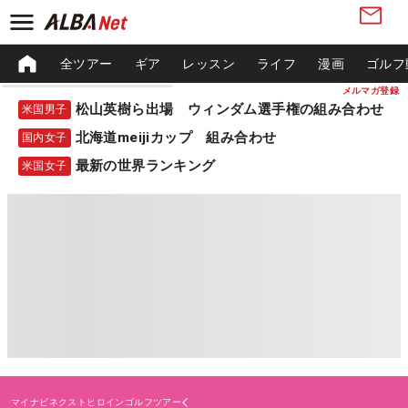
全ツアー
ギア
レッスン
ライフ
漫画
ゴルフ
メルマガ登録
松山英樹ら出場 ウィンダム選手権の組み合わせ
米国男子
北海道meijiカップ 組み合わせ
国内女子
最新の世界ランキング
米国女子
マイナビネクストヒロインゴルフツアー