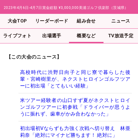
2023年4月6日-4月7日
賞金総額
¥3,000,000
美浦ゴルフ倶楽部（茨城県）
大会TOP
リーダーボード
組み合せ
ニュース
ライブフォト
出場選手
概要など
TV放送予定
【この大会のニュース】
高校時代に渋野日向子と同じ寮で暮らした後
輩・宮崎樹里が、ネクストヒロインゴルフツア
ーに初出場「とてもいい経験」
米ツアー経験者の山口すず夏がネクストヒロイ
ンゴルフツアーに初参戦「ドライバーが思うよ
うに振れず、歯車がかみ合わなかった」
初出場初Vならずも力強く次戦へ切り替え 林亜
莉奈「絶対にマイナビ勝ちます！ 絶対に」