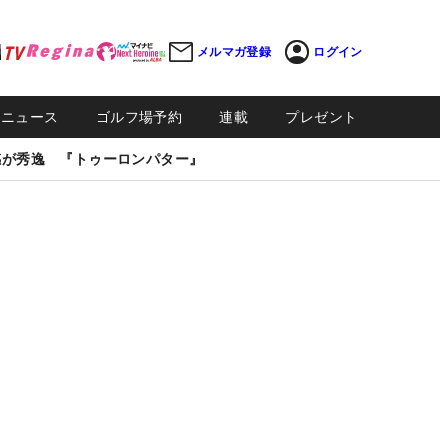
メルマガ登録
ログイン
Sニュース
ゴルフ場予約
連載
プレゼント
感が秀逸 『トゥーロンパター』