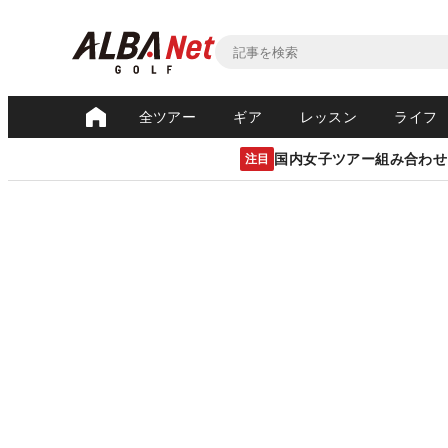
全ツアー
ギア
レッスン
ライフ
国内女子ツアー組み合わせ
注目