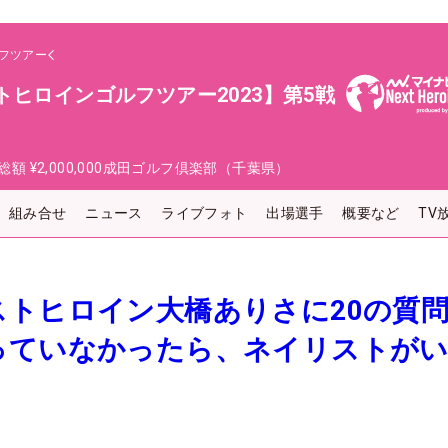
フツアー
トヒロインゴルフツアー2023】第5戦
総額
¥2,000,000
成田ゴルフ倶楽部（千葉県）
組み合せ
ニュース
ライブフォト
出場選手
概要など
TV
ストヒロイン大橋ありさに20の質
っていなかったら、ネイリストが