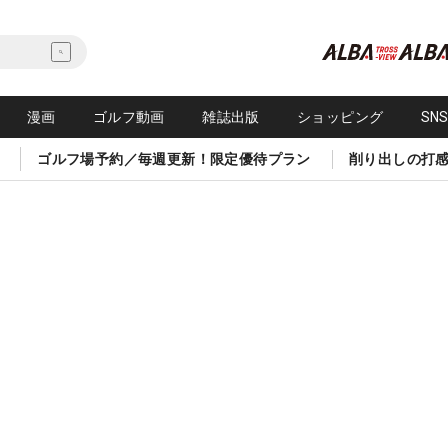
漫画
ゴルフ動画
雑誌出版
ショッピング
SN
ゴルフ場予約／毎週更新！限定優待プラン
削り出しの打