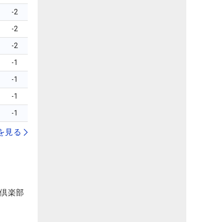
-2
-2
-2
-1
-1
-1
-1
を見る
フ倶楽部