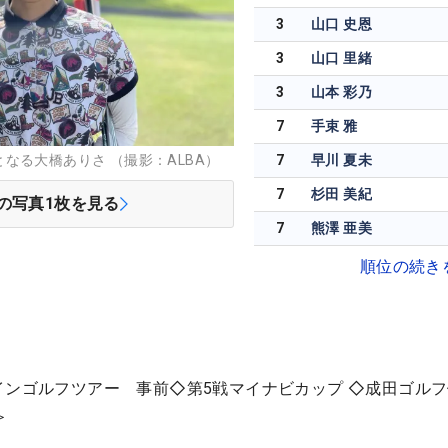
3
山口 史恩
3
山口 里緒
3
山本 彩乃
7
手束 雅
なる大橋ありさ （撮影：ALBA）
7
早川 夏未
7
杉田 美紀
の写真
1
枚を見る
7
熊澤 亜美
順位の続き
インゴルフツアー 事前◇第5戦マイナビカップ ◇成田ゴル
＞