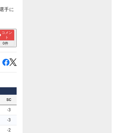
選手に
コメン
ト
0
件
SC
-3
-3
-2