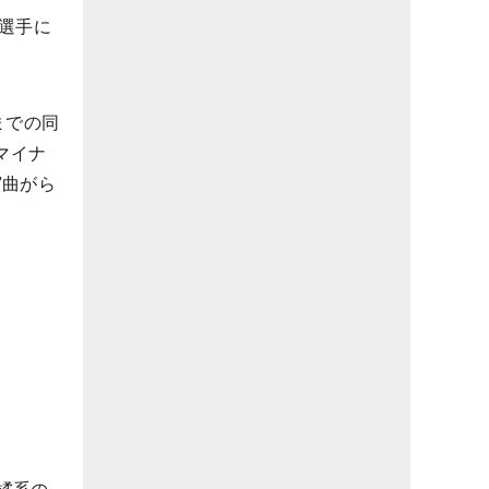
選手に
までの同
マイナ
”曲がら