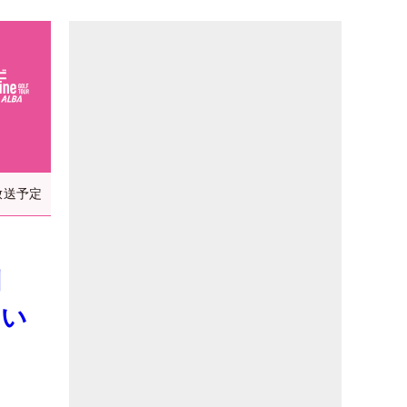
放送予定
問
いい