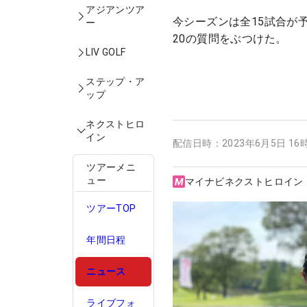
アジアンツア
今シーズンは全15試合が
ー
20の質問をぶつけた。
LIV GOLF
ステップ・ア
ップ
ネクストヒロ
イン
配信日時：
2023年6月5日 16
ツアーメニ
ュー
マイナビネクストヒロイン
ツアーTOP
年間日程
ニュース
ライブフォ