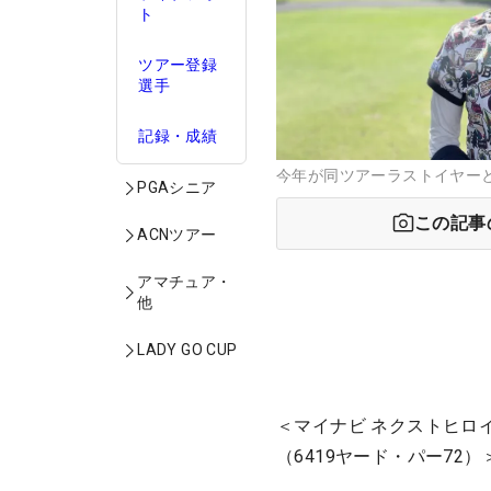
ト
ツアー登録
選手
記録・成績
今年が同ツアーラストイヤーと
PGAシニア
この記事
ACNツアー
アマチュア・
他
LADY GO CUP
＜マイナビ ネクストヒロ
（6419ヤード・パー72）