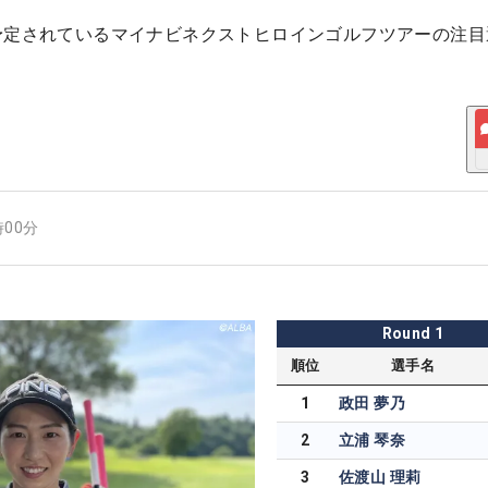
予定されているマイナビネクストヒロインゴルフツアーの注目
時00分
Round
1
順位
選手名
1
政田 夢乃
2
立浦 琴奈
3
佐渡山 理莉