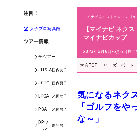
注目！
マイナビネクストヒロインゴル
【マイナビ ネクス
女子プロ写真館
マイナビカップ
ツアー情報
2023年6月6日-6月6日
賞金
全ツアー
大会TOP
リーダーボード
JLPGA
国内女子
JGTO
国内男子
気になるネク
LPGA
米国女子
「ゴルフをや
PGA
米国男子
な～」
DPワ
欧州男子
ールド