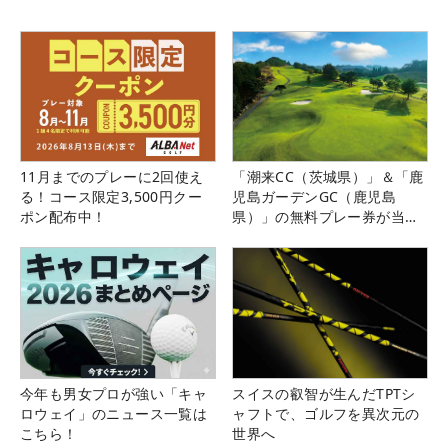
11月までのプレーに2回使え
「潮来CC（茨城県）」＆「鹿
る！コース限定3,500円クー
児島ガーデンGC（鹿児島
ポン配布中！
県）」の無料プレー券が当た
る！！
今年も男女プロが強い「キャ
スイスの叡智が生んだTPTシ
ロウェイ」のニュース一覧は
ャフトで、ゴルフを異次元の
こちら！
世界へ