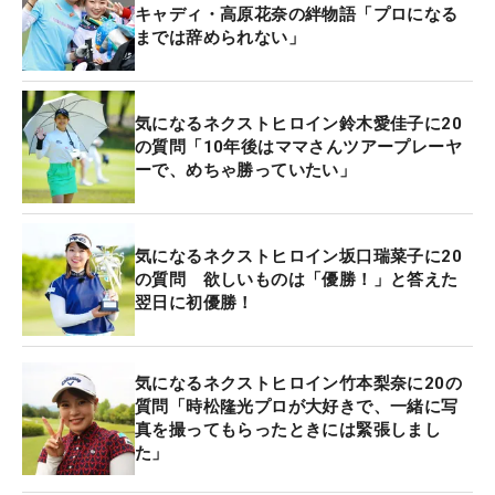
キャディ・高原花奈の絆物語「プロになる
までは辞められない」
●スカート派、それともパンツ派？
「普段もゴルフのときもスカート派です。ミニしか
はきません」
気になるネクストヒロイン鈴木愛佳子に20
の質問「10年後はママさんツアープレーヤ
ーで、めちゃ勝っていたい」
●旅行に行けるとしたらどこに行きたい？
「南国！ 海のリゾート地」
気になるネクストヒロイン坂口瑞菜子に20
●リラックス方法は？
の質問 欲しいものは「優勝！」と答えた
「寝ることとマッサージですね。リンパマッサージ
翌日に初優勝！
をよくやってます」
●お休みの日の過ごし方は？
気になるネクストヒロイン竹本梨奈に20の
質問「時松隆光プロが大好きで、一緒に写
「休みがとれたら、まとめてネイルとかまつ毛のサ
真を撮ってもらったときには緊張しまし
ロンに行っています」
た」