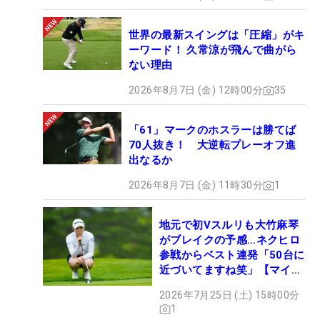
●誰にも負けない自信のあるものは？
世界の最新スイングは「圧縮」がキ
「髪の毛のツヤ……かな」
ーワード！ 久常涼が飛んで曲がら
ない理由
●今一番欲しいものは？
2026年8月7日 (金) 12時00分
35
「プロ資格です」
「61」マークのホスラーは勝てば
●これまでで一番緊張したことは？
70人抜き！ 大逆転プレーオフ進
「ゴルフサバイバルに出場したとき」
出なるか
2026年8月7日 (金) 11時30分
1
●最近、一番うれしかったことは？
「きょう、アンダーパーで回れたこと」
地元で初Vスルリも大竹麻琴
※話を聞いたのは「Sky All Sky Ladies Cup」のラウ
がブレイクの予感…ネクヒロ
ンド後。前半のハーフを終えて2アンダー首位タイ
参戦からベスト連発「50台に
で折り返し、後半は1バーディ・1ボギーで回り結果
近づいてますね笑」【マイナ
ビ ネクヒロ第9戦】
は2アンダーだった。
2026年7月25日 (土) 15時00分
1