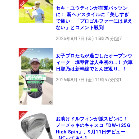
セキ・ユウティンが前髪パッツン
に！ 新ヘアスタイルに「美しすぎ
て怖い」「プロゴルファーには見え
ない」とコメント殺到
2026年8月7日 (金) 15時29分
7
女子プロたちが過ごしたオープンウ
ィーク 堀琴音は人生初の…！ 六車
日那乃は新幹線でとんぼ返り…！
2026年8月7日 (金) 11時57分
1
お助けドルフィンが激スピンに！
ノーメッキのキャスコ『DW-125G
High Spin』、9月11日デビュー
【打ってみた】