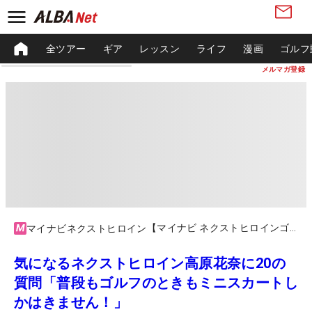
全ツアー
ギア
レッスン
ライフ
漫画
ゴルフ
メルマガ登録
【マイナビ ネクストヒロインゴルフツアー2023】第5戦 マイナビカップ
マイナビネクストヒロイン
気になるネクストヒロイン高原花奈に20の
質問「普段もゴルフのときもミニスカートし
かはきません！」