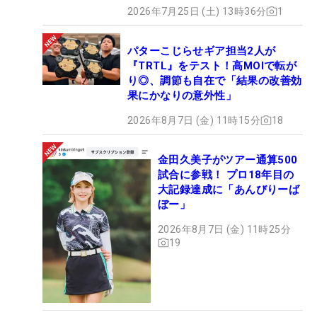
2026年7月25日 (土) 13時36分
1
パターこじらせギア担当2人が
『TRTL』をテスト！高MOIで転が
り◎、調節も自在で「結果の改善効
果にかなりの意外性」
2026年8月7日 (金) 11時15分
18
金田久美子がツアー通算500
試合に参戦！ プロ18年目の
大記録達成に「あんびりーば
ぼー」
2026年8月7日 (金) 11時25分
19