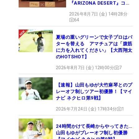
『ARIZONA DESERT』コレ
クション、9月15日限定デビ
2026年8月7日 (金) 14時28分
ュー
64
夏場の重いグリーンで女子プロはパ
ターを替える アマチュアは「腹筋
に力を入れてください」【大西翔太
のHOTSHOT】
2026年8月7日 (金) 12時00分
7
【速報】山田もゆが大竹麻琴とのプ
レーオフ制しツアー初優勝！【マイ
ナビ ネクヒロ第9戦】
2026年7月24日 (金) 17時34分
1
24時間かけて長崎からやってきた…
山田もゆがプレーオフ制し初優勝