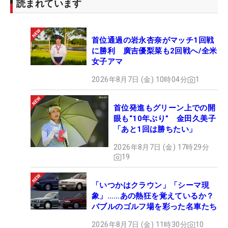
読まれています
「ワンピースかな。でも海に遊びに行く機会なんて
ほぼないので、水着なんてずっと着ていません」
首位通過の岩永杏奈がマッチ1回戦
●自分を食べ物に例えると？
に勝利 廣吉優梨菜も2回戦へ/全米
女子アマ
「甘くてさっぱりしたフルーツ！」
2026年8月7日 (金) 10時04分
1
●性格をひと言で？
「ザツです。几帳面なことはぜんぜんしません」
首位発進もグリーン上での開
眼も“10年ぶり” 金田久美子
「あと1回は勝ちたい」
●10年後の自分は何をしている？
「30歳ですね。もちろんプロになっていて、ゴルフ
2026年8月7日 (金) 17時29分
19
をしていて結婚もしているかな」
「いつかはクラウン」「シーマ現
●ゴルフ以外で夢中になっていることは？
象」……あの熱狂を覚えているか？
「愛犬と遊ぶこと。トイプードルを2匹飼っていま
バブルのゴルフ場を彩った名車たち
す」
2026年8月7日 (金) 11時30分
10