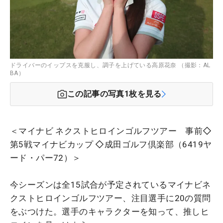
ドライバーのイップスを克服し、調子を上げている高原花奈 （撮影：AL
BA）
この記事の写真
1
枚を見る
＜マイナビ ネクストヒロインゴルフツアー 事前◇
第5戦マイナビカップ ◇成田ゴルフ倶楽部（6419ヤ
ード・パー72）＞
今シーズンは全15試合が予定されているマイナビネ
クストヒロインゴルフツアー、注目選手に20の質問
をぶつけた。選手のキャラクターを知って、推しヒ