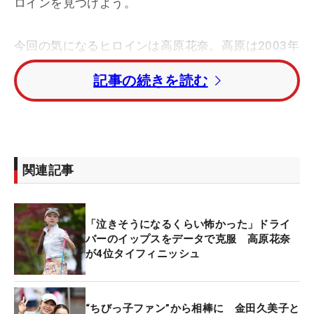
ロインを見つけよう。
今回の気になるヒロインは高原花奈。高原は2003年
生まれの20歳。ネクストヒロインツアーでは、今季
記事の続きを読む
「Sky All Sky Ladies Cup」で4位タイに入った。昨
シーズンまではドライバーのイップスで「ティイン
グエリアに立つと泣きたくなる」ほど苦しんでいた
が、いまは恐怖を感じることなく思い切り振り切れ
ているという。
関連記事
●朝起きて最初にすることは？
「最初は歯磨き、次に顔を洗って、着替えをして、
「泣きそうになるくらい怖かった」ドライ
お化粧をしてからご飯を食べます。そしてゴルフ場
バーのイップスをデータで克服 高原花奈
に着いたら、また歯磨きをします」
が4位タイフィニッシュ
●夜寝る前のルーティンは？
“ちびっ子ファン”から相棒に 金田久美子と
「テレビのドラマを見るのが好きです」