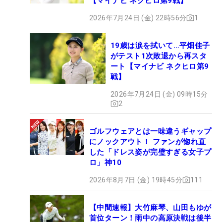
【マイナビ ネクヒロ第9戦】
2026年7月24日 (金) 22時56分
1
19歳は涙を拭いて…平畑佳子
がテスト1次敗退から再スタ
ート【マイナビ ネクヒロ第9
戦】
2026年7月24日 (金) 09時15分
2
ゴルフウェアとは一味違うギャップ
にノックアウト！ ファンが惚れ直
した「ドレス姿が完璧すぎる女子プ
ロ」神10
2026年8月7日 (金) 19時45分
111
【中間速報】大竹麻琴、山田もゆが
首位ターン！雨中の高原決戦は後半