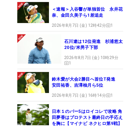
＜速報＞入谷響が単独首位 永井花
奈、金田久美子ら1差追走
2026年8月7日 (金) 12時42分
1
石川遼は12位発進 杉浦悠太
20位/米男子下部
2026年8月7日 (金) 10時29分
1
鈴木愛が大会2勝目へ首位T発進
安田祐香、吉澤柚月ら5位
2026年8月7日 (金) 16時14分
1
日本１のパー5はロイコレで攻略 角
田夢香はプロテスト最終日の手応え
を胸に【マイナビ ネクヒロ第9戦】