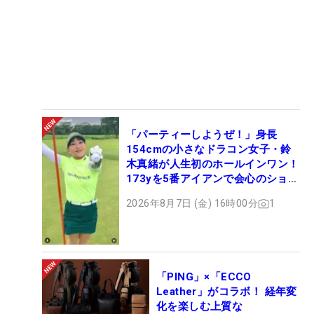
「パーティーしようぜ！」身長
154cmの小さなドラコン女子・鈴
木真緒が人生初のホールインワン！
173yを5番アイアンで会心のショッ
ト
2026年8月7日 (金) 16時00分
1
「PING」×「ECCO
Leather」がコラボ！ 経年変
化を楽しむ上質な