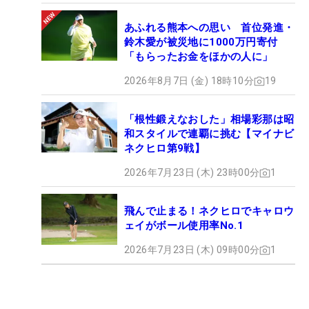
●ゴルフをやっていなかったら、どんな職業に就い
ていた？
あふれる熊本への思い 首位発進・
鈴木愛が被災地に1000万円寄付
「美容系のお仕事。ネイルサロンとか、起業してい
「もらったお金をほかの人に」
たいです」
2026年8月7日 (金) 18時10分
19
マイナビネクストヒロインゴルフツアー第5戦マイ
ナビカップは、6月6日(火)に一日競技で行われる。
「根性鍛えなおした」相場彩那は昭
和スタイルで連覇に挑む【マイナビ
残念ながら高原の出場はない。
ネクヒロ第9戦】
2026年7月23日 (木) 23時00分
1
※ネクストヒロインゴルフツアー（共催：株式会社
マイナビ、株式会社ALBA、株式会社ALBA TV）は将
飛んで止まる！ネクヒロでキャロウ
来ツアーで活躍することを目指す、JLPGAプロテス
ェイがボール使用率No.1
ト合格前の若手女子ゴルファーが経験を積むための
場として2019年に始まった。今シーズンは全15戦
2026年7月23日 (木) 09時00分
1
が予定されている。出場選手は年間ポイントランキ
ングによるシード、前大会成績上位者、主催者推
薦、ファン投票などによって決められる。