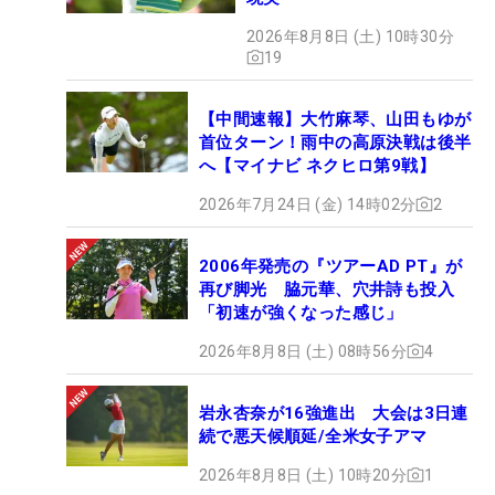
ALBA、株式会社ALBA TV）。今シーズンは全15戦
が予定されている。
2026年8月8日 (土) 10時30分
19
【中間速報】大竹麻琴、山田もゆが
首位ターン！雨中の高原決戦は後半
へ【マイナビ ネクヒロ第9戦】
2026年7月24日 (金) 14時02分
2
2006年発売の『ツアーAD PT』が
再び脚光 脇元華、穴井詩も投入
「初速が強くなった感じ」
2026年8月8日 (土) 08時56分
4
岩永杏奈が16強進出 大会は3日連
続で悪天候順延/全米女子アマ
2026年8月8日 (土) 10時20分
1