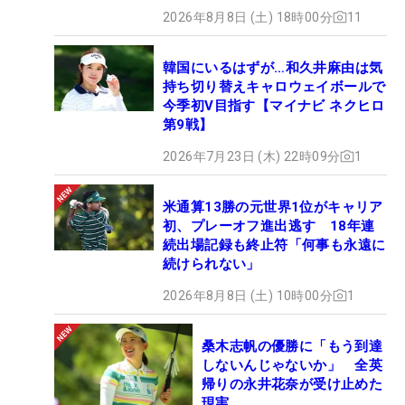
「昨年のネクストヒロインツアー第4戦で単独トッ
2026年8月8日 (土) 18時00分
11
プに立ったときのショット。12番ホールで、うまく
打ててバーディ獲りました」
韓国にいるはずが…和久井麻由は気
持ち切り替えキャロウェイボールで
今季初V目指す【マイナビ ネクヒロ
●最近で一番うれしかったことは？
第9戦】
「日本女子オープンの地区予選に通過したこと。本
2026年7月23日 (木) 22時09分
1
戦出場目指して、8月の最終予選も頑張ります」
米通算13勝の元世界1位がキャリア
●ゴルフをやっていなかったら、どんな職業に就い
初、プレーオフ進出逃す 18年連
ていた？
続出場記録も終止符「何事も永遠に
「キャビンアテンダント！ 憧れです」
続けられない」
2026年8月8日 (土) 10時00分
1
※ネクストヒロインゴルフツアーは将来ツアーで活
躍することを目指す、JLPGAプロテスト合格前の若
桑木志帆の優勝に「もう到達
手女子ゴルファーが経験を積むための場として、19
しないんじゃないか」 全英
年に始まった（共催：株式会社マイナビ、株式会社
帰りの永井花奈が受け止めた
現実