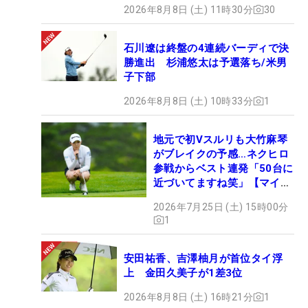
2026年8月8日 (土) 11時30分
30
石川遼は終盤の4連続バーディで決
勝進出 杉浦悠太は予選落ち/米男
子下部
2026年8月8日 (土) 10時33分
1
地元で初Vスルリも大竹麻琴
がブレイクの予感…ネクヒロ
参戦からベスト連発「50台に
近づいてますね笑」【マイナ
ビ ネクヒロ第9戦】
2026年7月25日 (土) 15時00分
1
安田祐香、吉澤柚月が首位タイ浮
上 金田久美子が1差3位
2026年8月8日 (土) 16時21分
1