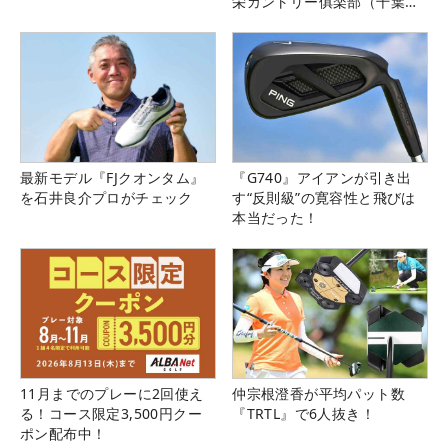
栄カントリー俱楽部（千葉
県）
最新モデル『FJクオンタム』
『G740』アイアンが引き出
を石井良介プロがチェック
す“反則級”の寛容性と飛びは
本当だった！
11月までのプレーに2回使え
仲宗根澄香が平均パット数
る！コース限定3,500円クー
『TRTL』で6人抜き！
ポン配布中！