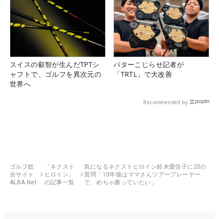
スイスの叡智が生んだTPTシ
パターこじらせ記者が
ャフトで、ゴルフを異次元の
「TRTL」で大改善
世界へ
Recommended by
ゴルフ総
「ネクスト
気になるネクストヒロイン鈴木愛佳子に20の
合サイト
ヒロイン」
質問「10年後はママさんツアープレーヤー
ALBA Net
の記事一覧
で、めちゃ勝っていたい」