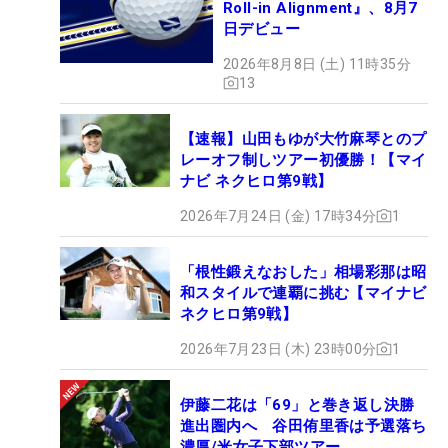
Roll-in Alignment』、8月7
日デビュー
2026年8月8日 (土) 11時35分
13
【速報】山田もゆが大竹麻琴とのプ
レーオフ制しツアー初優勝！【マイ
ナビ ネクヒロ第9戦】
2026年7月24日 (金) 17時34分
1
「根性鍛えなおした」相場彩那は昭
和スタイルで連覇に挑む【マイナビ
ネクヒロ第9戦】
2026年7月23日 (木) 23時00分
1
伊藤二花は「69」と巻き返し決勝
進出圏内へ 谷田侑里香は予選落ち
濃厚/米女子下部ツアー