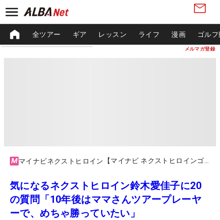
全ツアー
ギア
レッスン
ライフ
漫画
ゴルフ
メルマガ登録
【マイナビ ネクストヒロインゴルフツアー2023】第3戦 Sky ALL Sky Ladies Cup
マイナビネクストヒロイン
気になるネクストヒロイン鈴木愛佳子に20
の質問「10年後はママさんツアープレーヤ
ーで、めちゃ勝っていたい」