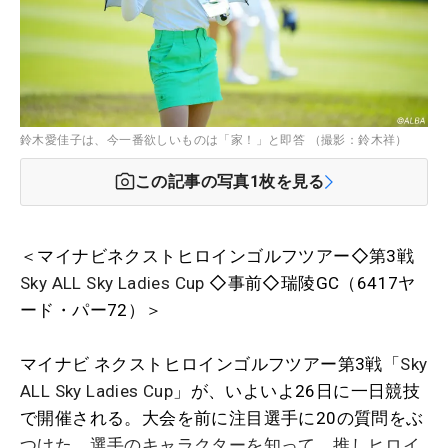
鈴木愛佳子は、今一番欲しいものは「家！」と即答 （撮影：鈴木祥）
この記事の写真
1
枚を見る
＜マイナビネクストヒロインゴルフツアー◇第3戦
Sky ALL Sky Ladies Cup
◇事前◇瑞陵GC（6417ヤ
ード・パー72）＞
マイナビ ネクストヒロインゴルフツアー第3戦「
Sky
ALL Sky Ladies Cup
」が、いよいよ26日に一日競技
で開催される。大会を前に注目選手に20の質問をぶ
つけた。選手のキャラクターを知って、推しヒロイ