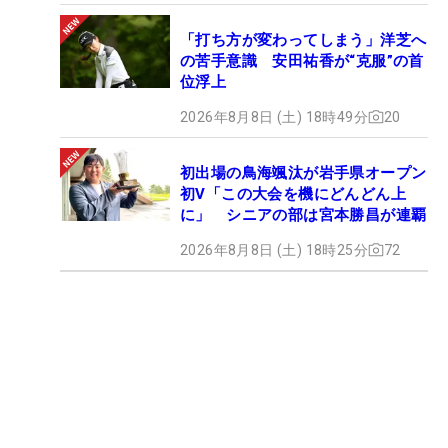
「打ち方が変わってしまう」洋芝へ
の苦手意識 安田祐香が“克服”の首
位浮上
2026年8月8日 (土) 18時49分
20
初出場の鳥海颯汰が岩手県オープン
初V「この大会を機にどんどん上
に」 シニアの部は宮本勝昌が連覇
2026年8月8日 (土) 18時25分
72