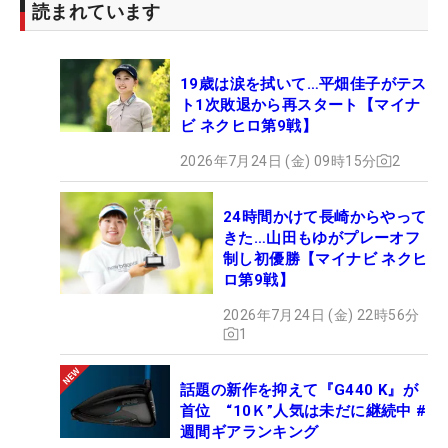
読まれています
●10年後に何をしている？
「32歳か。お母さんであってほしいです。ママさん
19歳は涙を拭いて…平畑佳子がテス
ツアープレーヤーで、めちゃ勝っていたいです」
ト1次敗退から再スタート【マイナ
ビ ネクヒロ第9戦】
●ゴルフ以外で夢中になっていることは？
2026年7月24日 (金) 09時15分
2
「韓国ドラマ。最近面白かったのは『相続者たち』
かな」
24時間かけて長崎からやって
きた…山田もゆがプレーオフ
●これだけは誰にも負けない自信のあるものは？
制し初優勝【マイナビ ネクヒ
「100ヤード以内のショット！」
ロ第9戦】
2026年7月24日 (金) 22時56分
●今、一番ほしいもの？
1
「家！ マンションでいいので。今は実家暮らしで
す」
話題の新作を抑えて『G440 K』が
首位 “10Ｋ”人気は未だに継続中 #
週間ギアランキング
●「今までで一番緊張したことは？