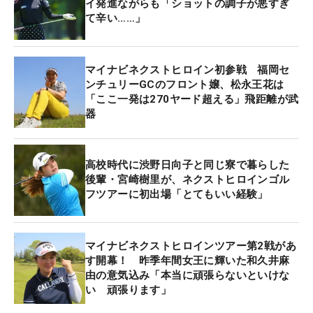
イ発進ながらも「ショットの調子が悪すぎ
て辛い……」
●旅行に行けるとしたらどこに行きたい？
「イタリア！ ご飯がおいしそう」
マイナビネクストヒロイン初参戦 福岡セ
ンチュリーGCのフロント嬢、松永王花は
●リラックス方法は？
「ここ一発は270ヤード超える」飛距離が武
「サウナ！ そんなに頑張らずに入ってます」
器
●オフの過ごし方は？
「スポーツ観戦です。野球、サッカー、バスケット
高校時代に渋野日向子と同じ寮で暮らした
ボールとか、スポーツなら何でも」
後輩・宮崎樹里が、ネクストヒロインゴル
フツアーに初出場「とてもいい経験」
●好きな食べ物と嫌いな食べ物？
「好きなのはシャインマスカット。嫌いなのはパク
マイナビネクストヒロインツアー第2戦があ
チー。タイ合宿では大変でした（笑）」
す開幕！ 昨季年間女王に輝いた和久井麻
由の意気込み「本当に頑張らないといけな
い 頑張ります」
●パン派、それとも米派？
「米派です。ご飯、大好き！」