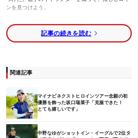
ンを見つけよう。
今回は、
2022年ネクストヒロインツアーで10試合
記事の続きを読む
に出場して年間ポイントランキング11位でシーズン
を終えた鈴木愛佳子（すずき・ちかこ）。
●朝起きて一番にすることは？
「顔を洗って、歯磨きをして、朝ご飯を食べます。
関連記事
いたって普通ですよ」
●夜寝る前のルーティンは？
マイナビネクストヒロインツアー念願の初
「お風呂に入ったあとに、スチーマーで保湿してま
優勝を飾った坂口瑞菜子「克服できた！
す」
とても嬉しいです」
●両親の呼び方は？
中野なゆがショットイン・イーグルで2位タ
「パパ、ママ」