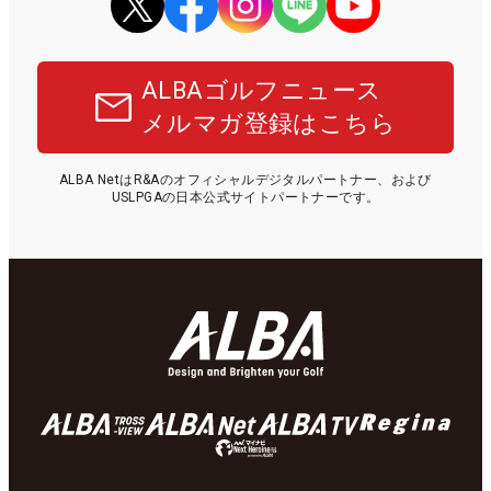
ALBAゴルフニュース
メルマガ登録はこちら
ALBA NetはR&Aのオフィシャルデジタルパートナー、および
USLPGAの日本公式サイトパートナーです。