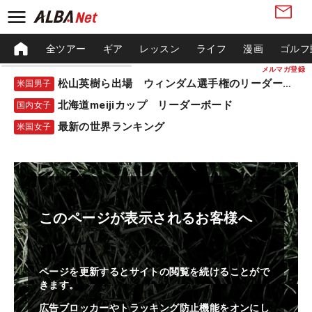
全ツアー
ギア
レッスン
ライフ
漫画
ゴルフ
メルマガ登録
松山英樹ら出場 ウィンダム選手権のリーダーボード
米国男子
北海道meijiカップ リーダーボード
国内女子
最新の世界ランキング
米国女子
このページが表示されるお客様へ
ページを更新するとサイトの閲覧を続けることがで
きます。
広告ブロッカーやトラッキング防止機能をオンにし