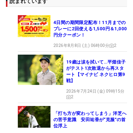
読まれています
だが最終の18番パー4で痛恨のボギー。2アンダー
「70」の3位タイでフィニッシュ。勝利を挙げるこ
4日間の期間限定配布！11月までの
とはできなかった。「連続バーディを獲れたので、
プレーに2回使える1,500円＆1,000
最後も獲るしかないって意気込んだんですけど、セ
円分クーポン！
カンドを大ダフりしてボギー。ギリギリを攻めて、
2026年8月8日 (土) 06時00分
2
ギリギリのクラブをもって、飛ばしに行こうとした
結果なので、今回は仕方ないかなって思っていま
19歳は涙を拭いて…平畑佳子
す」と振り返った。
がテスト1次敗退から再スタ
ート【マイナビ ネクヒロ第9
「一昨年は上位争いとかできてたけど去年は全然で
戦】
きなくてずっと悔しかった。でも今回は朝一から連
2026年7月24日 (金) 09時15分
続バーディが取れていいスタートができたこと、全
2
体で6バーディを獲れたことが嬉しい。4ボギーはも
ったいないですが（笑）でも最近、獲れても3バー
「打ち方が変わってしまう」洋芝へ
ディまで。なので久々にゴルフが楽しかったし、久
の苦手意識 安田祐香が“克服”の首
位浮上
しぶりにカメラがついて来てきれて嬉しかった。何