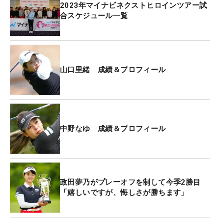
トを外し連続ボギーとなった山口は「11番で入らな
2023年マイナビネクストヒロインツアー試
かった距離が、そのあとも入らなくて、このときは
合スケジュール一覧
『あ、終わったな』って思いましたね。けど、逆に
吹っ切れた感じにもなって『あ、あとはもう行くだ
けやん』って切り替えられた」と当時を語る。
山口里緒 成績＆プロフィール
その吹っ切りが16番パー3でチャンスを呼ぶ。山口
が放ったショットはグリーン手前の花道へ着弾し、
そのままカップ方向へ転がっていく。「手前の花道
に落ちて、それがラインに乗ってくれたときは『電
中野なゆ 成績＆プロフィール
計さん…』って強く祈っていました」と、山口のス
ポンサー企業である日本電計株式会社の社名を心の
中で叫び、入ることを祈っていたという。
政田夢乃がプレーオフを制して今季2勝目
ボールはカップの手前で止まり、またもや2メート
「嬉しいですが、悔しさが勝ちます」
ル弱のパットが残る。これまで外していたイヤな距
離だったが、見事にバーディパットを決めて2アン