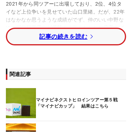
2021年から同ツアーに出場しており、2位、4位タ
イなど上位争いを見せていた山口里緒。だが、22年
はなかなか思うような成績がでず、仲のいい中野な
ゆ、坂口瑞菜子らが優勝する姿をただただ見守るば
かりだった。そんな山口が、久しぶりに上位争いを
記事の続きを読む
繰り広げることになったのが今大会。
前半を4バーディ・1ボギーの3アンダーで終え、首
位に1打差の2位タイで折り返した山口。だが後半11
関連記事
番パー4で2メートル弱のバーディパットを外す。
「苦手なホールだったけど、ティショットもセカン
ドも上手く打てていたので、チャンスを無駄にして
マイナビネクストヒロインツアー第５戦
しまったなって」。カップにいれたい強い気持ちが
「マイナビカップ」 結果はこちら
ストロークに
影響したのか、
チャンスを逃す。
12番パー3、13番パー4では2メートル弱のパーパッ