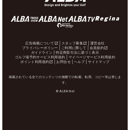
広告掲載について
スタッフ募集
運営会社
プライバシーポリシー
ご利用に際して
会員規約
ガイドライン
特定商取引法に基づく表示
ゴルフ場予約サービス利用規約
マイページサービス利用規約
ポイント利用規約
お問合せ
ヘルプ
サイトマップ
掲載されている全てのコンテンツの無断での転載、転用、コピー等は禁じま
す。
© ALBA Net