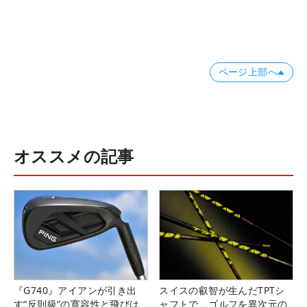
ページ上部へ
オススメの記事
『G740』アイアンが引き出
スイスの叡智が生んだTPTシ
す“反則級”の寛容性と飛びは
ャフトで、ゴルフを異次元の