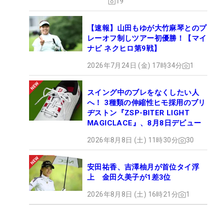
19
プロテストは1次からの出場。まだ確定していない
【速報】山田もゆが大竹麻琴とのプ
が、8月2日～４日で行われる富岡倶楽部（群馬県）
レーオフ制しツアー初優勝！【マイ
ナビ ネクヒロ第9戦】
にエントリーしている。それまでに「もう少し、賢
くなりたい。ゴルフ脳が。なので今回の中継を見
2026年7月24日 (金) 17時34分
1
て、石井さんのコメントを聞いて学んでこれからに
つなげたいです」と課題。最大の目標であるプロテ
スイング中のブレをなくしたい人
スト合格に向けて着々と準備を整えていく。（文・
へ！ 3種類の伸縮性ヒモ採用のブリ
ヂストン『ZSP-BITER LIGHT
高木彩音）
MAGICLACE』、8月8日デビュー
2026年8月8日 (土) 11時30分
30
安田祐香、吉澤柚月が首位タイ浮
上 金田久美子が1差3位
2026年8月8日 (土) 16時21分
1