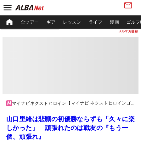
全ツアー
ギア
レッスン
ライフ
漫画
ゴルフ
メルマガ登録
【マイナビ ネクストヒロインゴルフツアー2023】第5戦 マイナビカップ
マイナビネクストヒロイン
山口里緒は悲願の初優勝ならずも「久々に楽
しかった」 頑張れたのは戦友の『もう一
個、頑張れ』