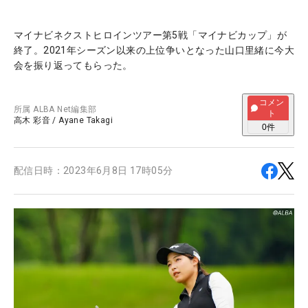
マイナビネクストヒロインツアー第5戦「マイナビカップ」が
終了。2021年シーズン以来の上位争いとなった山口里緒に今大
会を振り返ってもらった。
コメン
所属
ALBA Net編集部
ト
高木 彩音
/
Ayane Takagi
0
件
配信日時：
2023年6月8日 17時05分