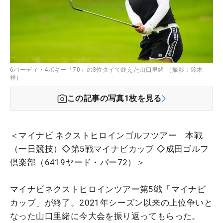
6バーディ・4ボギー「70」の3位タイで終えた山口里緒 （撮影：鈴木
祥）
この記事の写真
1
枚を見る
＜マイナビ ネクストヒロインゴルフツアー 本戦
（一日競技）◇第5戦マイナビカップ ◇成田ゴルフ
倶楽部（6419ヤード・パー72）＞
マイナビネクストヒロインツアー第5戦「マイナビ
カップ」が終了。2021年シーズン以来の上位争いと
なった山口里緒に今大会を振り返ってもらった。