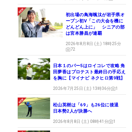
初出場の鳥海颯汰が岩手県オ
ープン初V「この大会を機に
どんどん上に」 シニアの部
は宮本勝昌が連覇
2026年8月8日 (土) 18時25分
72
日本１のパー5はロイコレで攻略 角
田夢香はプロテスト最終日の手応え
を胸に【マイナビ ネクヒロ第9戦】
2026年7月25日 (土) 13時36分
1
松山英樹は「69」も26位に後退
日本勢2人が決勝へ
2026年8月8日 (土) 08時41分
1