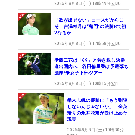
が悪かったのかも中継を見返してわかるし。石井さ
2026年8月8日 (土) 18時49分
20
んがコメントしてくれるので！」と話す山口。
「欲が出せない」コースだからこ
そ 吉澤柚月は“鬼門”の決勝Rで初
実は後半スタート前に「もし悪かったら、攻め方に
Vなるか
ついてコメントしてくださいってお願いしていたん
です。そしたら、『このスコアのままではないから
2026年8月8日 (土) 17時58分
20
攻めなさい』って言ってもらえて。きのう女子オー
プンの予選があってドライバーの調子が悪くて不安
伊藤二花は「69」と巻き返し決勝
進出圏内へ 谷田侑里香は予選落ち
だったんですけど、後半は広いから大丈夫大丈
濃厚/米女子下部ツアー
夫！ と言ってくれたおかげで、調子が悪くても振
2026年8月8日 (土) 10時15分
1
り切ろうと思えました。そしたら後半はよくなりま
した」と実況席で解説をしている石井忍の言葉に救
われていた。
桑木志帆の優勝に「もう到達
しないんじゃないか」 全英
帰りの永井花奈が受け止めた
山口は解説者の石井と、戦友の中野の言葉やジェス
現実
チャーを励みに最後まで諦めずに攻めることができ
2026年8月8日 (土) 10時30分
たようだ。