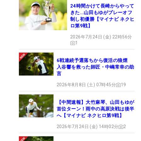
24時間かけて長崎からやって
きた…山田もゆがプレーオフ
制し初優勝【マイナビ ネクヒ
ロ第9戦】
2026年7月24日 (金) 22時56分
1
6戦連続予選落ちから復活の狼煙
入谷響を救った師匠・中嶋常幸の助
言
2026年8月8日 (土) 07時45分
19
【中間速報】大竹麻琴、山田もゆが
首位ターン！雨中の高原決戦は後半
へ【マイナビ ネクヒロ第9戦】
2026年7月24日 (金) 14時02分
2