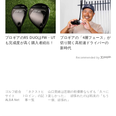
プロギアのRS DUOはFW・UT
プロギアの「4層フェース」が
も完成度が高く購入者続出！
切り開く高初速ドライバーの
新時代
Recommended by
ゴルフ総合
「ネクストヒ
山口里緒は悲願の初優勝ならずも「久々に
サイト
ロイン」の記
楽しかった」 頑張れたのは戦友の『もう
ALBA Net
事一覧
一個、頑張れ』