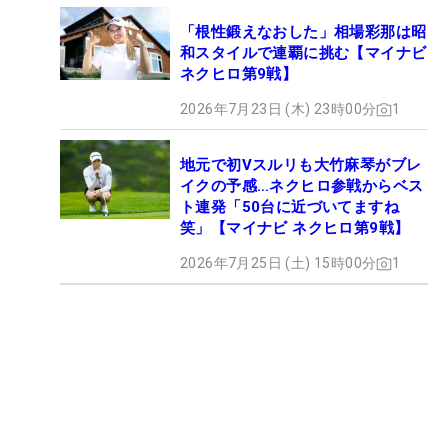
「根性鍛えなおした」相場彩那は昭
和スタイルで連覇に挑む【マイナビ
ネクヒロ第9戦】
2026年7月23日 (木) 23時00分
1
地元で初Vスルリも大竹麻琴がブレ
イクの予感…ネクヒロ参戦からベス
ト連発「50台に近づいてますね
笑」【マイナビ ネクヒロ第9戦】
2026年7月25日 (土) 15時00分
1