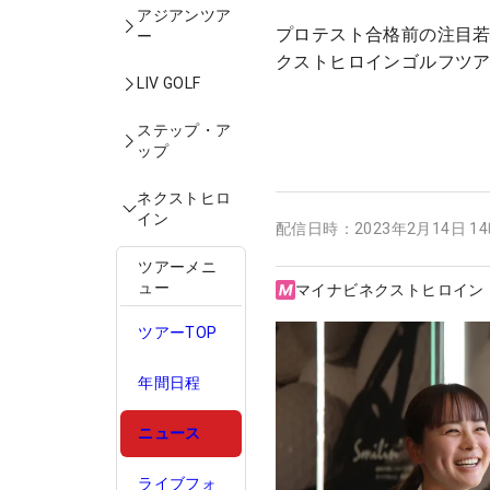
アジアンツア
プロテスト合格前の注目
ー
クストヒロインゴルフツア
LIV GOLF
ステップ・ア
ップ
ネクストヒロ
イン
配信日時：
2023年2月14日 1
ツアーメニ
ュー
マイナビネクストヒロイン
ツアーTOP
年間日程
ニュース
ライブフォ