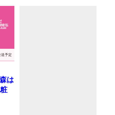
放送予定
森は
化粧