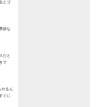
るとゴ
季節な
スだと
きで
もやるん
すぐに