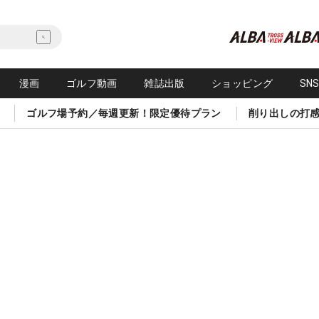
漫画
ゴルフ動画
雑誌出版
ショッピング
SN
ゴルフ場予約／毎週更新！限定優待プラン
削り出しの打