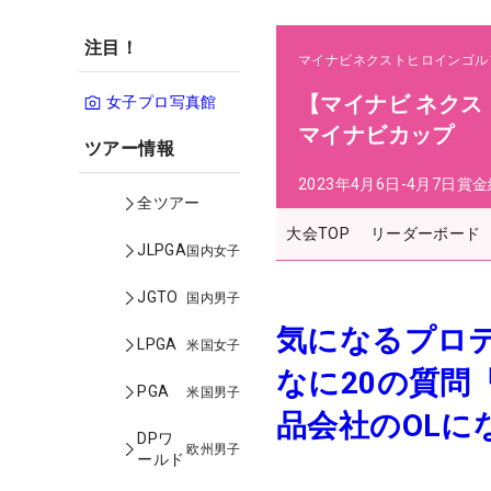
注目！
マイナビネクストヒロインゴル
【マイナビ ネクス
女子プロ写真館
マイナビカップ
ツアー情報
2023年4月6日-4月7日
賞金
全ツアー
大会TOP
リーダーボード
JLPGA
国内女子
JGTO
国内男子
気になるプロ
LPGA
米国女子
なに20の質
PGA
米国男子
品会社のOLに
DPワ
欧州男子
ールド