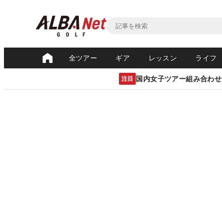
全ツアー
ギア
レッスン
ライフ
国内女子ツアー組み合わせ
注目