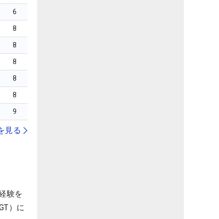
6
8
8
8
8
8
9
を見る
経験を
GT）に