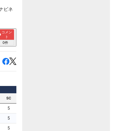
ナビネ
コメン
ト
0
件
SC
5
5
5