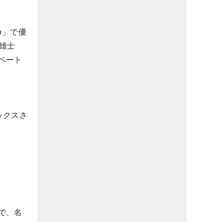
up」で優
雄士
ベート
ックスさ
で、名