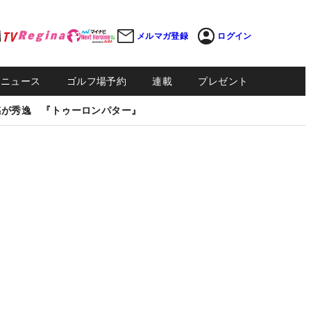
メルマガ登録
ログイン
Sニュース
ゴルフ場予約
連載
プレゼント
感が秀逸 『トゥーロンパター』