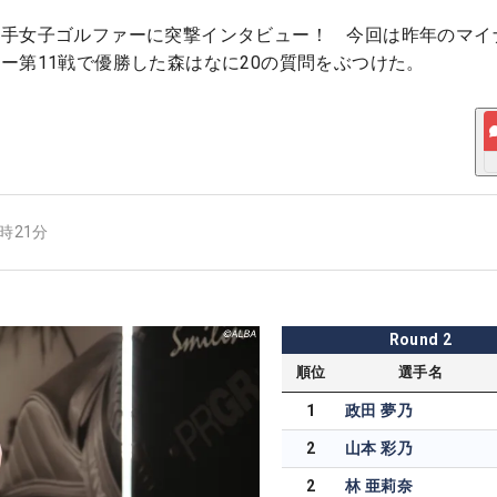
若手女子ゴルファーに突撃インタビュー！ 今回は昨年のマイ
ー第11戦で優勝した森はなに20の質問をぶつけた。
4時21分
Round
2
順位
選手名
1
政田 夢乃
2
山本 彩乃
2
林 亜莉奈