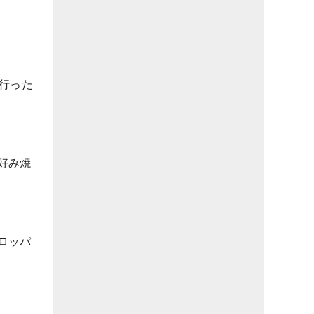
行った
好み焼
ロッパ