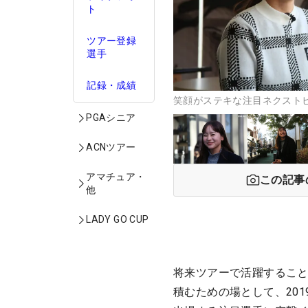
ト
ツアー登録
選手
記録・成績
笑顔がステキな注目ネクストヒ
PGAシニア
ACNツアー
アマチュア・
この記事
他
LADY GO CUP
将来ツアーで活躍すること
積むための場として、20