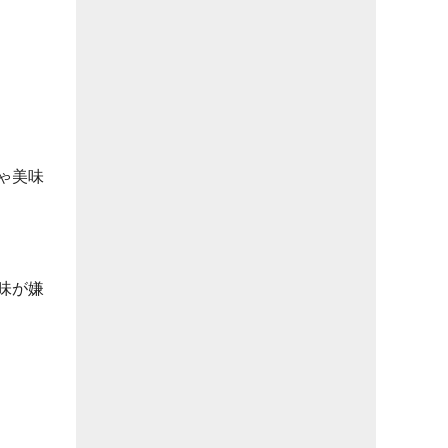
ゃ美味
味が嫌