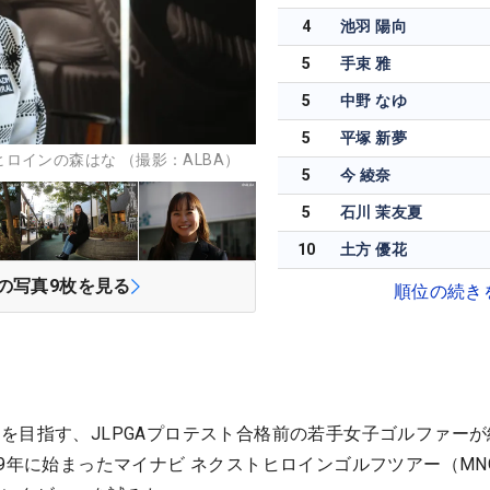
4
池羽 陽向
5
手束 雅
5
中野 なゆ
5
平塚 新夢
ロインの森はな （撮影：ALBA）
5
今 綾奈
5
石川 茉友夏
10
土方 優花
の写真
9
枚を見る
順位の続き
を目指す、JLPGAプロテスト合格前の若手女子ゴルファーが
19年に始まったマイナビ ネクストヒロインゴルフツアー（MN