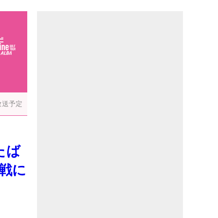
放送予定
たば
戦に