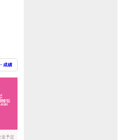
・成績
放送予定