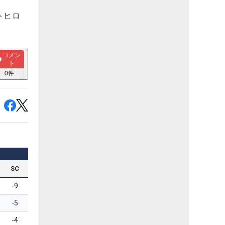
トヒロ
コメン
ト
0
件
SC
-9
-5
-4