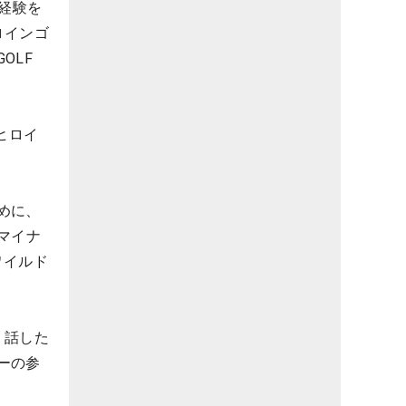
経験を
ロインゴ
OLF
ヒロイ
めに、
マイナ
ワイルド
く話した
ーの参