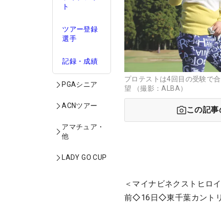
ト
ツアー登録
選手
記録・成績
プロテストは4回目の受験で
PGAシニア
望 （撮影：ALBA）
ACNツアー
この記事
アマチュア・
他
LADY GO CUP
＜マイナビネクストヒロ
前◇16日◇東千葉カントリ