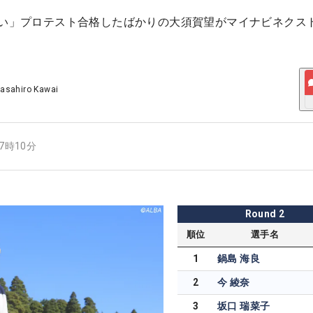
しい」プロテスト合格したばかりの大須賀望がマイナビネクス
asahiro Kawai
17時10分
Round
2
順位
選手名
1
鍋島 海良
2
今 綾奈
3
坂口 瑞菜子