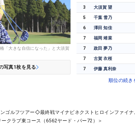
3
大須賀 望
5
千葉 雪乃
6
澤田 知佳
7
福岡 靖菜
7
政田 夢乃
合格「大きな自信になった」と大須賀
7
古賀 衣桜
の写真
1
枚を見る
7
伊藤 真利奈
順位の続き
インゴルフツアー◇最終戦マイナビネクストヒロインファイナ
ークラブ東コース（6562ヤード・パー72）＞