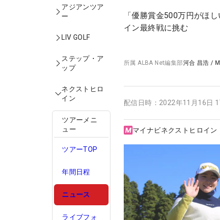
アジアンツア
「優勝賞金500万円がほ
ー
イン最終戦に挑む
LIV GOLF
ステップ・ア
所属
ALBA Net編集部
河合 昌浩
/
M
ップ
ネクストヒロ
イン
配信日時：
2022年11月16日 
ツアーメニ
ュー
マイナビネクストヒロイン
ツアーTOP
年間日程
ニュース
ライブフォ