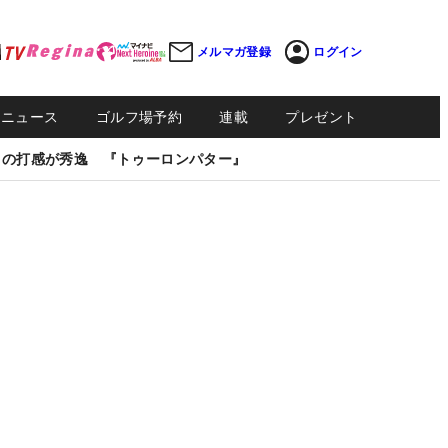
メルマガ登録
ログイン
Sニュース
ゴルフ場予約
連載
プレゼント
しの打感が秀逸 『トゥーロンパター』