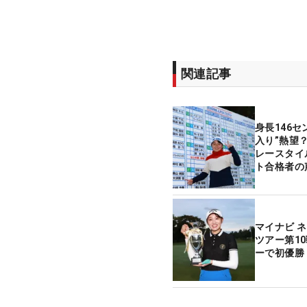
関連記事
身長146
入り”熱望
レースタイ
ト合格者の
マイナビ 
ツアー第1
ーで初優勝