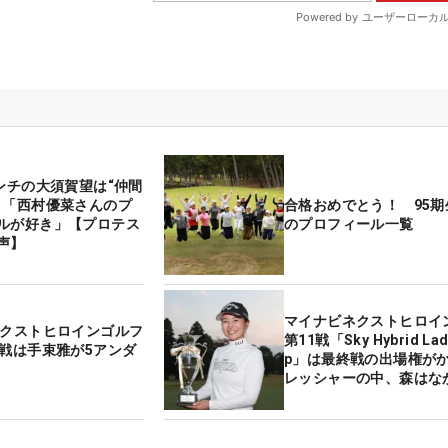
センチの大須賀望は“仲間
？「西村優菜さんのプ
合格おめでとう！ 95期
ルが好き」【プロテス
のプロフィール一覧
声】
マイナビネクストヒロイ
ネクストヒロインゴルフ
第11戦「Sky Hybrid Lad
0戦は手束雅が5アンダ
p」は最終戦の出場権が
レッシャーの中、森はな