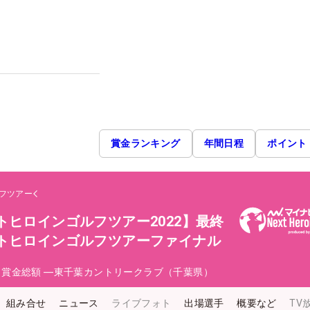
賞金ランキング
年間日程
ポイント
フツアー
トヒロインゴルフツアー2022】最終
ストヒロインゴルフツアーファイナル
日
賞金総額
―
東千葉カントリークラブ（千葉県）
組み合せ
ニュース
ライブフォト
出場選手
概要など
TV