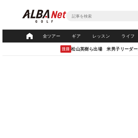
全ツアー
ギア
レッスン
ライフ
松山英樹ら出場 米男子リーダー
注目