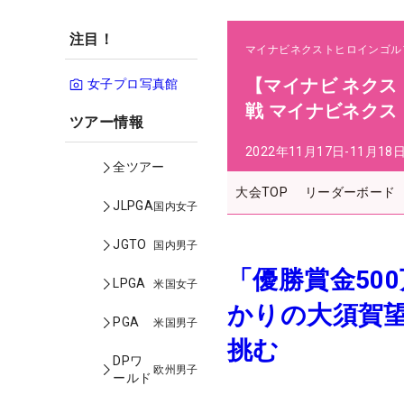
注目！
マイナビネクストヒロインゴル
【マイナビ ネクス
女子プロ写真館
戦 マイナビネク
ツアー情報
2022年11月17日-11月18
全ツアー
大会TOP
リーダーボード
JLPGA
国内女子
JGTO
国内男子
「優勝賞金50
LPGA
米国女子
かりの大須賀
PGA
米国男子
挑む
DPワ
欧州男子
ールド