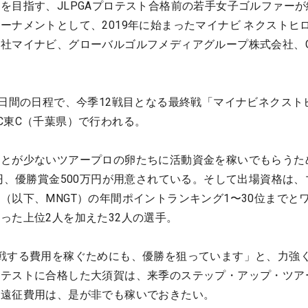
を目指す、JLPGAプロテスト合格前の若手女子ゴルファーが
ーナメントとして、2019年に始まったマイナビ ネクストヒ
社マイナビ、グローバルゴルフメディアグループ株式会社、G
2日間の日程で、今季12戦目となる最終戦「マイナビネクスト
C東C（千葉県）で行われる。
ことが少ないツアープロの卵たちに活動資金を稼いでもらうた
万円、優勝賞金500万円が用意されている。そして出場資格は、
（以下、MNGT）の年間ポイントランキング1〜30位までと
った上位2人を加えた32人の選手。
戦する費用を稼ぐためにも、優勝を狙っています」と、力強
ロテストに合格した大須賀は、来季のステップ・アップ・ツア
の遠征費用は、是が非でも稼いでおきたい。