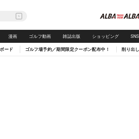
漫画
ゴルフ動画
雑誌出版
ショッピング
SN
ボード
ゴルフ場予約／期間限定クーポン配布中！
削り出