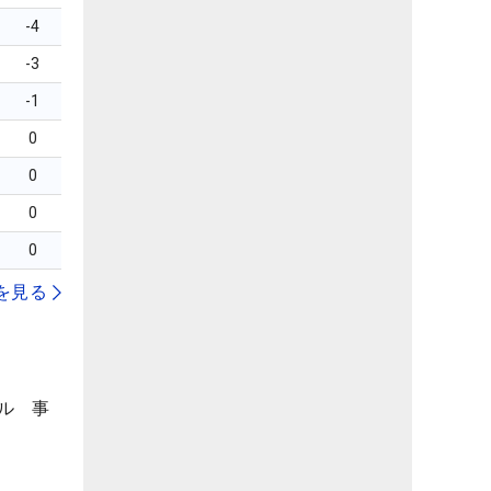
-4
-3
-1
0
0
0
0
を見る
ル 事