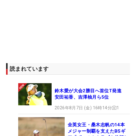
読まれています
鈴木愛が大会2勝目へ首位T発進
安田祐香、吉澤柚月ら5位
2026年8月7日 (金) 16時14分
1
全英女王・桑木志帆の14本
メジャー制覇を支えたBSギ