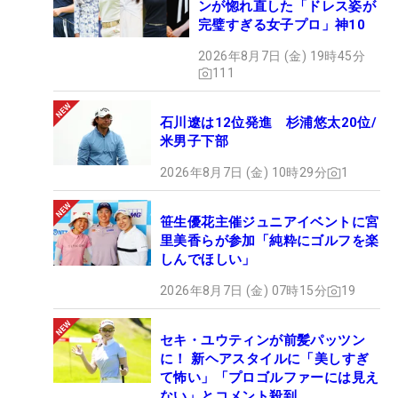
ンが惚れ直した「ドレス姿が
完璧すぎる女子プロ」神10
2026年8月7日 (金) 19時45分
111
石川遼は12位発進 杉浦悠太20位/
米男子下部
2026年8月7日 (金) 10時29分
1
笹生優花主催ジュニアイベントに宮
里美香らが参加「純粋にゴルフを楽
しんでほしい」
2026年8月7日 (金) 07時15分
19
セキ・ユウティンが前髪パッツン
に！ 新ヘアスタイルに「美しすぎ
て怖い」「プロゴルファーには見え
ない」とコメント殺到