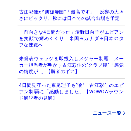
古江彩佳が“凱旋帰国”「最高です」 反響の大き
さにビックリ、秋には日本での試合出場も予定
「前向きな4日間だった」渋野日向子がエビアン
を笑顔で締めくくり 米国→カナダ→日本のタ
フな連戦へ
未発表ウェッジを即投入しメジャー制覇 メー
カー担当者が明かす古江彩佳の“クラブ観”「感覚
の精度が…」【勝者のギア】
4日間見守った東尾理子も“涙” 古江彩佳のエビ
アン制覇に「感動しました」【WOWOWラウン
ド解説者の見解】
ニュース一覧