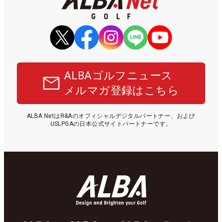
ALBAゴルフニュース
メルマガ登録はこちら
ALBA NetはR&Aのオフィシャルデジタルパートナー、および
USLPGAの日本公式サイトパートナーです。