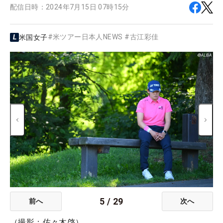
配信日時：
2024年7月15日 07時15分
#
米ツアー日本人NEWS
#
古江彩佳
米国女子
5
/
29
前へ
次へ
（撮影：佐々木啓）