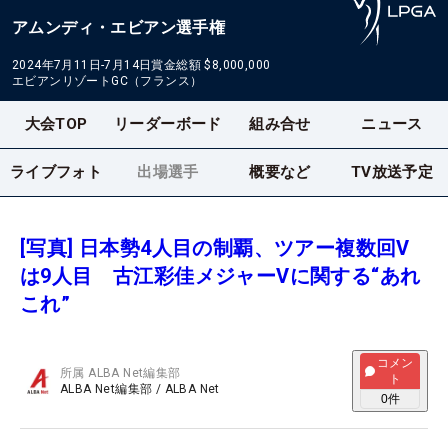
アムンディ・エビアン選手権
2024年7月11日-7月14日
賞金総額
$8,000,000
エビアンリゾートGC（フランス）
大会TOP
リーダーボード
組み合せ
ニュース
ライブフォト
出場選手
概要など
TV放送予定
[写真] 日本勢4人目の制覇、ツアー複数回V
は9人目 古江彩佳メジャーVに関する“あれ
これ”
コメン
所属
ALBA Net編集部
ト
ALBA Net編集部
/
ALBA Net
0
件