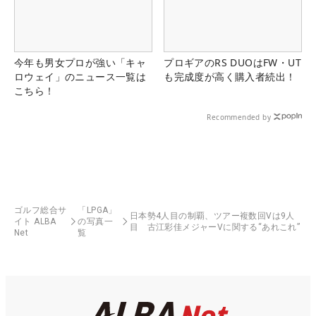
今年も男女プロが強い「キャ
プロギアのRS DUOはFW・UT
ロウェイ」のニュース一覧は
も完成度が高く購入者続出！
こちら！
Recommended by
ゴルフ総合サ
「LPGA」
日本勢4人目の制覇、ツアー複数回Vは9人
イト ALBA
の写真一
目 古江彩佳メジャーVに関する“あれこれ”
Net
覧