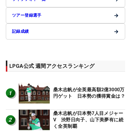
→
ツアー登録選手
→
記録成績
LPGA公式 週間アクセスランキング
桑木志帆が全英最高額2億3000万
1
円ゲット 日本勢の獲得賞金は？
桑木志帆が日本勢7人目メジャー
2
V 渋野日向子、山下美夢有に続
く全英制覇