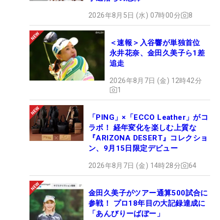
2026年8月5日 (水) 07時00分
8
＜速報＞入谷響が単独首位
永井花奈、金田久美子ら1差
追走
2026年8月7日 (金) 12時42分
1
「PING」×「ECCO Leather」がコ
ラボ！ 経年変化を楽しむ上質な
『ARIZONA DESERT』コレクショ
ン、9月15日限定デビュー
2026年8月7日 (金) 14時28分
64
金田久美子がツアー通算500試合に
参戦！ プロ18年目の大記録達成に
「あんびりーばぼー」