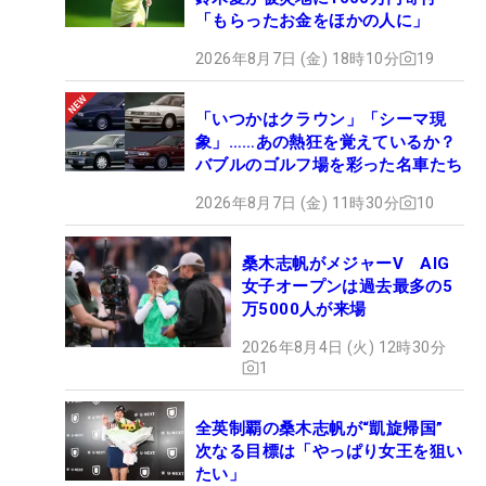
「もらったお金をほかの人に」
2026年8月7日 (金) 18時10分
19
「いつかはクラウン」「シーマ現
象」……あの熱狂を覚えているか？
バブルのゴルフ場を彩った名車たち
2026年8月7日 (金) 11時30分
10
桑木志帆がメジャーV AIG
女子オープンは過去最多の5
万5000人が来場
2026年8月4日 (火) 12時30分
1
全英制覇の桑木志帆が“凱旋帰国”
次なる目標は「やっぱり女王を狙い
たい」