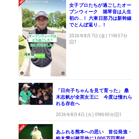
女子プロたちが過ごしたオー
プンウィーク 堀琴音は人生
初の…！ 六車日那乃は新幹線
でとんぼ返り…！
2026年8月7日 (金) 11時57分
1
「日向子ちゃんを見て育った」 桑
木志帆が全英女王に 今度は憧れら
れる存在へ
2026年8月4日 (火) 09時00分
1
あふれる熊本への思い 首位発進・
鈴木愛が被災地に1000万円寄付