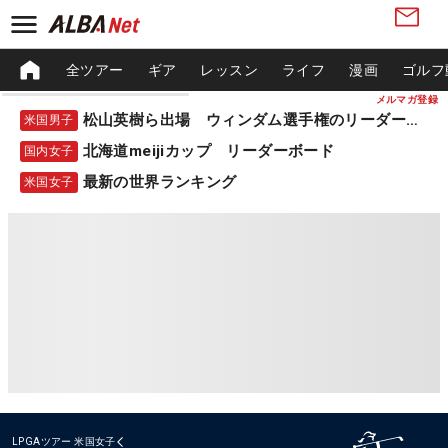
全ツアー
ギア
レッスン
ライフ
漫画
ゴルフ
メルマガ登録
松山英樹ら出場 ウィンダム選手権のリーダーボード
米国男子
北海道meijiカップ リーダーボード
国内女子
最新の世界ランキング
米国女子
LPGAツアー
米国女子