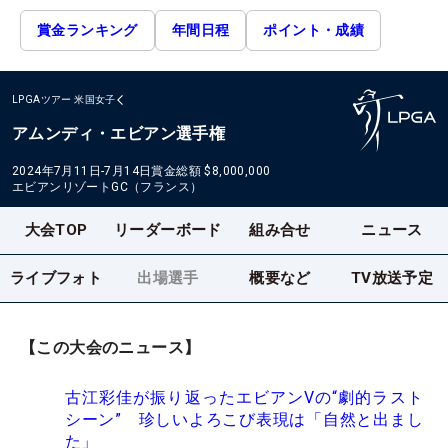
賞金ランキング
年間日程
ポイント・成績
LPGAツアー
米国女子
アムンディ・エビアン選手権
2024年7月11日-7月14日
賞金総額
$8,000,000
エビアンリゾートGC（フランス）
大会TOP
リーダーボード
組み合せ
ニュース
ライブフォト
出場選手
概要など
TV放送予定
【この大会のニュース】
古江彩佳が振り返ったエビアンVの“劇的ラスト
シーン” 珍しいよろこび表現は「自然と出まし
た」