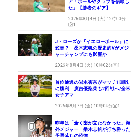
ア「ボールやクラブを信頼し
た」【勝者のギア】
2026年8月4日 (火) 12時00分
1
J・ローズが『イエローボール』に
変更？ 桑木志帆の歴史的Vがメジ
ャーチャンプにも影響か
2026年8月4日 (火) 10時02分
1
首位通過の岩永杏奈がマッチ1回戦
に勝利 廣吉優梨菜も2回戦へ/全米
女子アマ
2026年8月7日 (金) 10時04分
1
昨年は「全く歯が立たなかった」海
外メジャー 桑木志帆が打ち勝った
予選落ちの恐怖