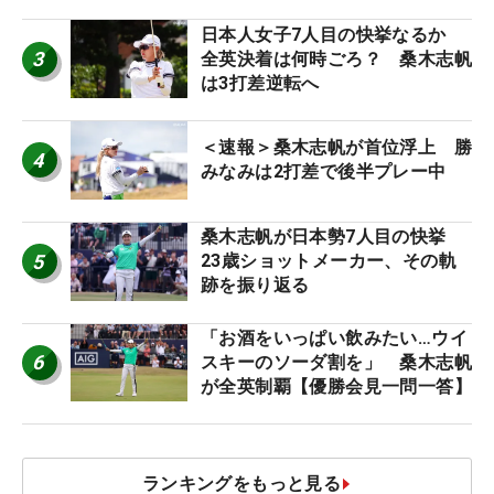
日本人女子7人目の快挙なるか
3
全英決着は何時ごろ？ 桑木志帆
は3打差逆転へ
＜速報＞桑木志帆が首位浮上 勝
4
みなみは2打差で後半プレー中
桑木志帆が日本勢7人目の快挙
5
23歳ショットメーカー、その軌
跡を振り返る
「お酒をいっぱい飲みたい…ウイ
6
スキーのソーダ割を」 桑木志帆
が全英制覇【優勝会見一問一答】
ランキングをもっと見る