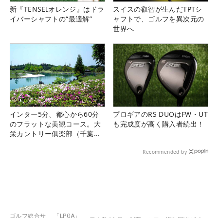
新『TENSEIオレンジ』はドラ
スイスの叡智が生んだTPTシ
イバーシャフトの“最適解”
ャフトで、ゴルフを異次元の
世界へ
インター5分、都心から60分
プロギアのRS DUOはFW・UT
のフラットな美観コース。大
も完成度が高く購入者続出！
栄カントリー俱楽部（千葉
県）
Recommended by
ゴルフ総合サ
「LPGA」