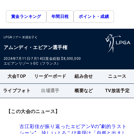
賞金ランキング
年間日程
ポイント・成績
LPGAツアー
米国女子
アムンディ・エビアン選手権
2024年7月11日-7月14日
賞金総額
$8,000,000
エビアンリゾートGC（フランス）
大会TOP
リーダーボード
組み合せ
ニュース
ライブフォト
出場選手
概要など
TV放送予定
【この大会のニュース】
古江彩佳が振り返ったエビアンVの“劇的ラスト
シーン” 珍しいよろこび表現は「自然と出まし