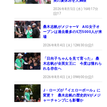
実の夏休みを大満喫
2026年8月5日 (水) 16時17分
17
桑木志帆がメジャーV AIG女子オ
ープンは過去最多の5万5000人が来
場
2026年8月4日 (火) 12時30分
1
「日向子ちゃんを見て育った」 桑
木志帆が全英女王に 今度は憧れら
れる存在へ
2026年8月4日 (火) 09時00分
1
J・ローズが『イエローボール』に
変更？ 桑木志帆の歴史的Vがメジ
ャーチャンプにも影響か