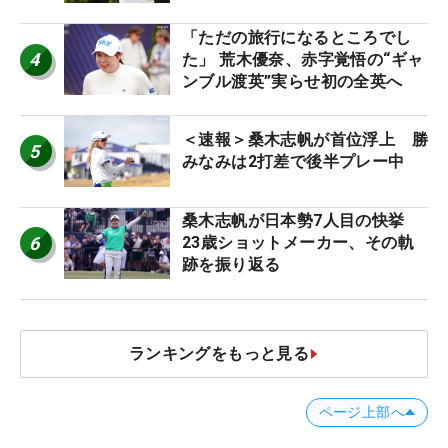
「ただの旅行になるところでし
4
た」 荒木優奈、赤字覚悟の“ギャ
ンブル渡英”実らせ初の全英へ
＜速報＞桑木志帆が首位浮上 勝
5
みなみは2打差で後半プレー中
桑木志帆が日本勢7人目の快挙
6
23歳ショットメーカー、その軌
跡を振り返る
ランキングをもっと見る
ページ上部へ