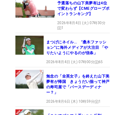
予選落ちの山下美夢有は4位
で変わらず【CMEグローブポ
イントランキング】
2026年8月4日 (火) 07時30分
1
まつげにネイル… “桑木ファッシ
ョン”に海外メディアが大注目 「や
りたいようにやるのが信条」
2026年8月4日 (火) 07時00分
65
無念の「全英女子」を終えた山下美
夢有が帰国 きょうだい揃って神戸
の寿司屋で「バースデーディナ
ー？」
2026年8月6日 (木) 10時59分
1