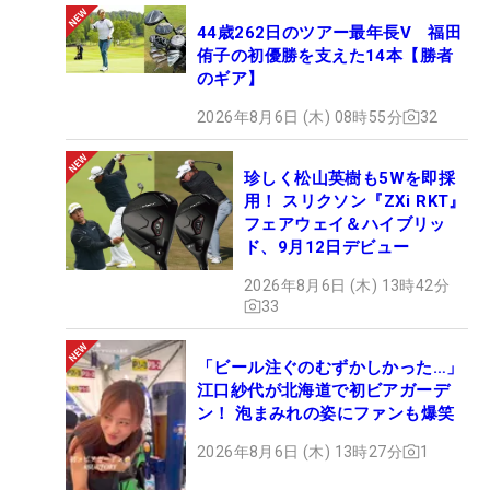
44歳262日のツアー最年長V 福田
侑子の初優勝を支えた14本【勝者
のギア】
2026年8月6日 (木) 08時55分
32
珍しく松山英樹も5Wを即採
用！ スリクソン『ZXi RKT』
フェアウェイ＆ハイブリッ
ド、9月12日デビュー
2026年8月6日 (木) 13時42分
33
「ビール注ぐのむずかしかった…」
江口紗代が北海道で初ビアガーデ
ン！ 泡まみれの姿にファンも爆笑
2026年8月6日 (木) 13時27分
1