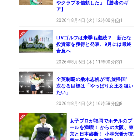
やクラブを信頼した」【勝者のギ
ア】
2026年8月4日 (火) 12時00分
1
LIVゴルフは来季も継続？ 新たな
投資家を獲得と発表、9月には最終
合意へ
2026年8月6日 (木) 11時00分
1
全英制覇の桑木志帆が“凱旋帰国”
次なる目標は「やっぱり女王を狙い
たい」
2026年8月4日 (火) 16時58分
8
女子プロが福岡でホテルのプ
ールを満喫！ からの大阪、東
京と日本縦断！ 小林光希が充