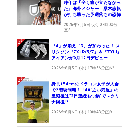
昨年は「全く歯が立たなかっ
た」海外メジャー 桑木志帆
が打ち勝った予選落ちの恐怖
2026年8月5日 (水) 07時00分
8
『4』が消え『R』が加わった！ ス
リクソン『ZXi R/5/7』＆『ZXiU』
アイアンが9月12日デビュー
2026年8月5日 (水) 17時56分
62
身長154cmのドラコン女子が大会
で2階級制覇！「40°近い気温」の
激闘後は“2日連続もつ鍋”でスタミ
ナ回復!?
2026年8月6日 (木) 10時43分
9