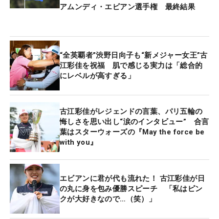
アムンディ・エビアン選手権 最終結果
“全英覇者”渋野日向子も“新メジャー女王”古
江彩佳を祝福 肌で感じる実力は「総合的
にレベルが高すぎる」
古江彩佳がレジェンドの言葉、パリ五輪の
悔しさを思い出し“涙のインタビュー” 合言
葉はスターウォーズの『May the force be
with you』
エビアンに君が代も流れた！ 古江彩佳が日
の丸に身を包み優勝スピーチ 「私はピン
クが大好きなので…（笑）」