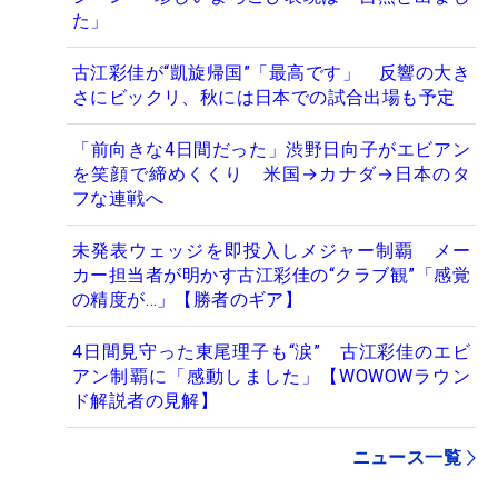
た」
古江彩佳が“凱旋帰国”「最高です」 反響の大き
さにビックリ、秋には日本での試合出場も予定
「前向きな4日間だった」渋野日向子がエビアン
を笑顔で締めくくり 米国→カナダ→日本のタ
フな連戦へ
未発表ウェッジを即投入しメジャー制覇 メー
カー担当者が明かす古江彩佳の“クラブ観”「感覚
の精度が…」【勝者のギア】
4日間見守った東尾理子も“涙” 古江彩佳のエビ
アン制覇に「感動しました」【WOWOWラウン
ド解説者の見解】
ニュース一覧