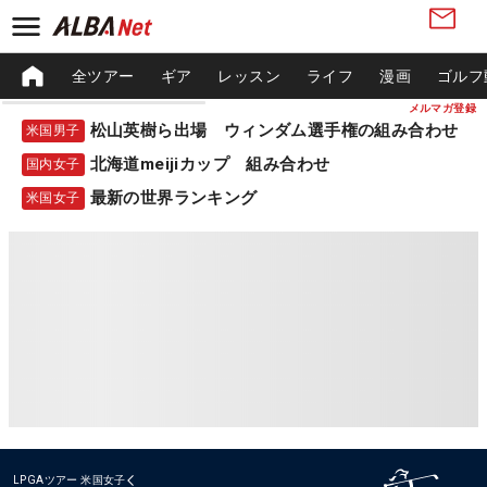
全ツアー
ギア
レッスン
ライフ
漫画
ゴルフ
メルマガ登録
松山英樹ら出場 ウィンダム選手権の組み合わせ
米国男子
北海道meijiカップ 組み合わせ
国内女子
最新の世界ランキング
米国女子
LPGAツアー
米国女子