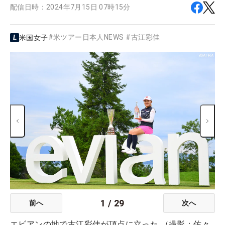
配信日時：
2024年7月15日 07時15分
#
米ツアー日本人NEWS
#
古江彩佳
米国女子
1
/
29
前へ
次へ
エビアンの地で古江彩佳が頂点に立った （撮影：佐々