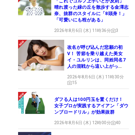
「これでゴルフ上手いとか反則」
晴れ渡った緑の丘を散歩する金澤志
奈、抜群のスタイルに「8頭身！」
「可愛いにも程がある」
2026年8月6日 (木) 11時36分
3
改名が呼び込んだ悲願の初
V！ 苦節を乗り越えた美女
イ・ユルリンは、同姓同名7
人の混戦から這い上がっ
た“新星ヒロイン”
2026年8月6日 (木) 11時30分
15
ダフる人は100円玉を置くだけ！
女子プロが実践するアイアン「ダウ
ンブロードリル」が効果抜群
2026年8月6日 (木) 12時00分
40