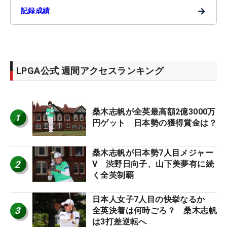
→
記録成績
LPGA公式 週間アクセスランキング
桑木志帆が全英最高額2億3000万
1
円ゲット 日本勢の獲得賞金は？
桑木志帆が日本勢7人目メジャー
2
V 渋野日向子、山下美夢有に続
く全英制覇
日本人女子7人目の快挙なるか
3
全英決着は何時ごろ？ 桑木志帆
は3打差逆転へ