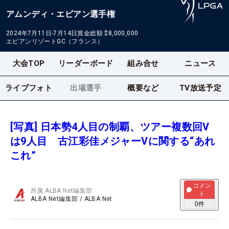
アムンディ・エビアン選手権
2024年7月11日-7月14日
賞金総額
$8,000,000
エビアンリゾートGC（フランス）
大会TOP
リーダーボード
組み合せ
ニュース
ライブフォト
出場選手
概要など
TV放送予定
[写真] 日本勢4人目の制覇、ツアー複数回V
は9人目 古江彩佳メジャーVに関する“あれ
これ”
コメン
所属
ALBA Net編集部
ト
ALBA Net編集部
/
ALBA Net
0
件