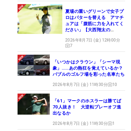
夏場の重いグリーンで女子プ
ロはパターを替える アマチ
ュアは「腹筋に力を入れてく
ださい」【大西翔太の
HOTSHOT】
2026年8月7日 (金) 12時00分
7
「いつかはクラウン」「シーマ現
象」……あの熱狂を覚えているか？
バブルのゴルフ場を彩った名車たち
2026年8月7日 (金) 11時30分
10
「61」マークのホスラーは勝てば
70人抜き！ 大逆転プレーオフ進
出なるか
2026年8月7日 (金) 11時30分
1