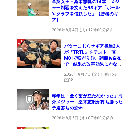
全英女王・桑木志帆の14本 メジ
ャー制覇を支えたBSギア「ボール
やクラブを信頼した」【勝者のギ
ア】
2026年8月4日 (火) 12時00分
1
パターこじらせギア担当2人
が『TRTL』をテスト！高
MOIで転がり◎、調節も自在
で「結果の改善効果にかなり
の意外性」
2026年8月7日 (金) 11時15分
18
昨年は「全く歯が立たなかった」海
外メジャー 桑木志帆が打ち勝った
予選落ちの恐怖
2026年8月5日 (水) 07時00分
8