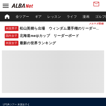
全ツアー
ギア
レッスン
ライフ
漫画
ゴルフ
メルマガ登録
松山英樹ら出場 ウィンダム選手権のリーダーボード
米国男子
北海道meijiカップ リーダーボード
国内女子
最新の世界ランキング
米国女子
LPGAツアー
米国女子