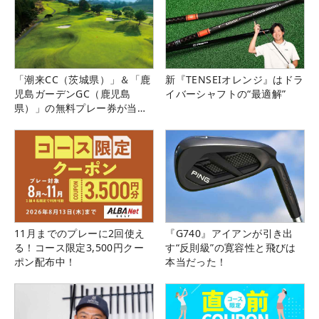
「潮来CC（茨城県）」＆「鹿
新『TENSEIオレンジ』はドラ
児島ガーデンGC（鹿児島
イバーシャフトの“最適解”
県）」の無料プレー券が当た
る！！
11月までのプレーに2回使え
『G740』アイアンが引き出
る！コース限定3,500円クー
す“反則級”の寛容性と飛びは
ポン配布中！
本当だった！