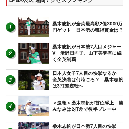
LPGA公式 週間アクセスランキング
桑木志帆が全英最高額2億3000万
1
円ゲット 日本勢の獲得賞金は？
桑木志帆が日本勢7人目メジャー
2
V 渋野日向子、山下美夢有に続
く全英制覇
日本人女子7人目の快挙なるか
3
全英決着は何時ごろ？ 桑木志帆
は3打差逆転へ
＜速報＞桑木志帆が首位浮上 勝
4
みなみは2打差で後半プレー中
桑木志帆が日本勢7人目の快挙