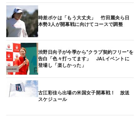
時差ボケは「もう大丈夫」 竹田麗央ら日
本勢3人が開幕戦に向けてコースで調整
渋野日向子が今季から“クラブ契約フリー”を
告白「色々打ってます」 JALイベントに
登場し「楽しかった」
古江彩佳ら出場の米国女子開幕戦！ 放送
スケジュール