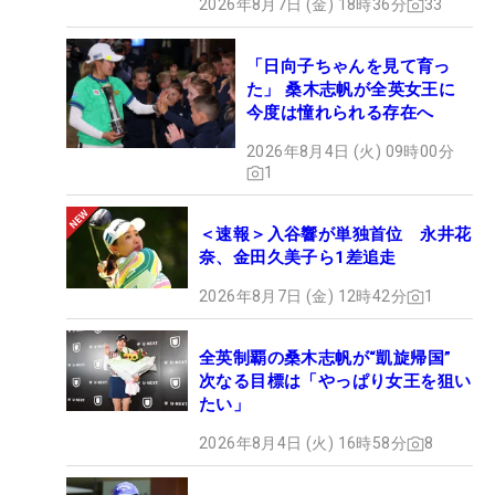
2026年8月7日 (金) 18時36分
33
「日向子ちゃんを見て育っ
た」 桑木志帆が全英女王に
今度は憧れられる存在へ
2026年8月4日 (火) 09時00分
1
＜速報＞入谷響が単独首位 永井花
奈、金田久美子ら1差追走
2026年8月7日 (金) 12時42分
1
全英制覇の桑木志帆が“凱旋帰国”
次なる目標は「やっぱり女王を狙い
たい」
2026年8月4日 (火) 16時58分
8