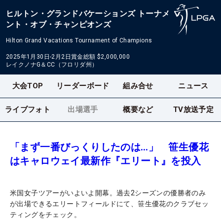
ヒルトン・グランドバケーションズ トーナメ
ント・オブ・チャンピオンズ
Hilton Grand Vacations Tournament of Champions
2025年1月30日-2月2日
賞金総額
$2,000,000
レイクノナG＆CC（フロリダ州）
大会TOP
リーダーボード
組み合せ
ニュース
ライブフォト
出場選手
概要など
TV放送予定
「まず一番びっくりしたのは…」 笹生優花
はキャロウェイ最新作『エリート』を投入
米国女子ツアーがいよいよ開幕。過去2シーズンの優勝者のみ
が出場できるエリートフィールドにて、笹生優花のクラブセッ
ティングをチェック。