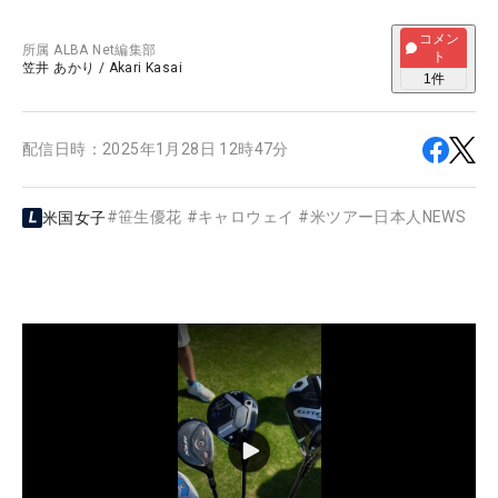
コメン
所属
ALBA Net編集部
ト
笠井 あかり
/
Akari Kasai
1
件
配信日時：
2025年1月28日 12時47分
#
笹生優花
#
キャロウェイ
#
米ツアー日本人NEWS
米国女子