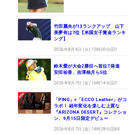
竹田麗央が13ランクアップ 山下
美夢有は7位【米国女子賞金ランキ
ング】
2026年8月4日 (火) 12時00分
1
鈴木愛が大会2勝目へ首位T発進
安田祐香、吉澤柚月ら5位
2026年8月7日 (金) 16時14分
1
「PING」×「ECCO Leather」がコ
ラボ！ 経年変化を楽しむ上質な
『ARIZONA DESERT』コレクショ
ン、9月15日限定デビュー
2026年8月7日 (金) 14時28分
64