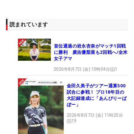
読まれています
首位通過の岩永杏奈がマッチ1回戦
に勝利 廣吉優梨菜も2回戦へ/全米
女子アマ
2026年8月7日 (金) 10時04分
1
金田久美子がツアー通算500
試合に参戦！ プロ18年目の
大記録達成に「あんびりーば
ぼー」
2026年8月7日 (金) 11時25分
19