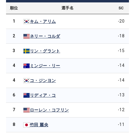
順位
選手名
SC
1
-20
キム・アリム
2
-18
ネリー・コルダ
3
-15
リン・グラント
4
-14
ミンジー・リー
4
-14
コ・ジンヨン
6
-13
リディア・コ
7
-12
ローレン・コフリン
8
-11
竹田 麗央