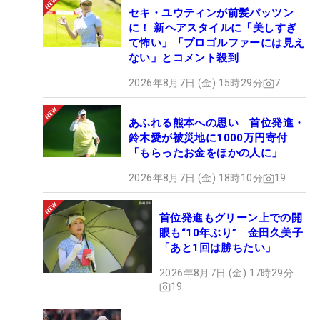
セキ・ユウティンが前髪パッツン
に！ 新ヘアスタイルに「美しすぎ
て怖い」「プロゴルファーには見え
ない」とコメント殺到
2026年8月7日 (金) 15時29分
7
あふれる熊本への思い 首位発進・
鈴木愛が被災地に1000万円寄付
「もらったお金をほかの人に」
2026年8月7日 (金) 18時10分
19
首位発進もグリーン上での開
眼も“10年ぶり” 金田久美子
「あと1回は勝ちたい」
2026年8月7日 (金) 17時29分
19