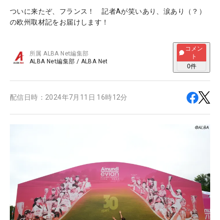
ついに来たぞ、フランス！ 記者Aが笑いあり、涙あり（？）
の欧州取材記をお届けします！
コメン
所属
ALBA Net編集部
ト
ALBA Net編集部
/
ALBA Net
0
件
配信日時：
2024年7月11日 16時12分