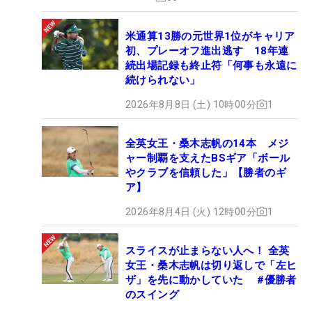
一週間、充実した海外メジャー取材を行えたらいい
米通算13勝の元世界1位がキャリア
なと思っています！
初、プレーオフ進出逃す 18年連
続出場記録も終止符「何事も永遠に
続けられない」
2026年8月8日 (土) 10時00分
1
全英女王・桑木志帆の14本 メジ
ャー制覇を支えたBSギア「ボール
やクラブを信頼した」【勝者のギ
ア】
2026年8月4日 (火) 12時00分
1
スライスが止まらない人へ！ 全英
女王・桑木志帆は切り返しで「左ヒ
ザ」を先に動かしていた #優勝者
のスイング