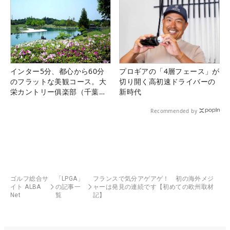
インター5分、都心から60分
プロギアの「4層フェース」が
のフラットな美観コース。大
切り開く高初速ドライバーの
栄カントリー俱楽部（千葉
新時代
県）
Recommended by
ゴルフ総合サ
「LPGA」
フランスで気分アゲアゲ！ 初の海外メジ
イト ALBA
の記事一
ャーは発見の連続です【初めての欧州取材
Net
覧
記】