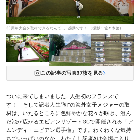
30周年大会を取材できるなんて…。感動です！ （撮影：佐々木啓）
この記事の写真
37
枚を見る
ついに来てしまいました…人生初のフランスで
す！ そして記者人生“初”の海外女子メジャーの取
材は、いたるところに色鮮やかな花々が咲き、澄ん
だ池が広がるエビアンリゾートGCで開催される「ア
ムンディ・エビアン選手権」です。わくわくな気持
ちでいっぱいのなか、わたくし記者Aは会場に入り