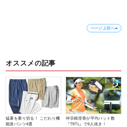
ページ上部へ
オススメの記事
猛暑を乗り切る！ こだわり機
仲宗根澄香が平均パット数
能派パンツ4選
『TRTL』で6人抜き！