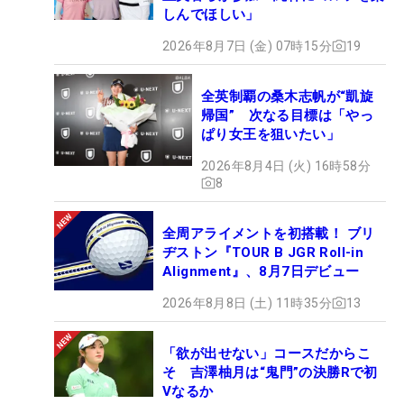
しんでほしい」
2026年8月7日 (金) 07時15分
19
全英制覇の桑木志帆が“凱旋
帰国” 次なる目標は「やっ
ぱり女王を狙いたい」
2026年8月4日 (火) 16時58分
8
全周アライメントを初搭載！ ブリ
ヂストン『TOUR B JGR Roll-in
Alignment』、8月7日デビュー
2026年8月8日 (土) 11時35分
13
「欲が出せない」コースだからこ
そ 吉澤柚月は“鬼門”の決勝Rで初
Vなるか