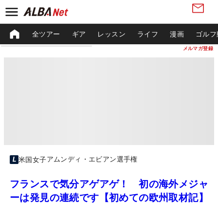
全ツアー
ギア
レッスン
ライフ
漫画
ゴルフ
メルマガ登録
アムンディ・エビアン選手権
米国女子
フランスで気分アゲアゲ！ 初の海外メジャ
ーは発見の連続です【初めての欧州取材記】