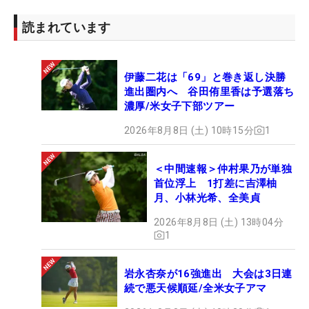
えました。初めて会う海外の方と、お互いの国の言
葉をシェアできて、すごくうれしかったです。
読まれています
シャトルバスに乗って約5分のところにあるドライ
伊藤二花は「69」と巻き返し決勝
ビングレンジに行ってみると、世界ランキング1位
進出圏内へ 谷田侑里香は予選落ち
のネリー・コルダ（米国）や、2019年覇者のコ・ジ
濃厚/米女子下部ツアー
ンヨン（韓国）、パティ・タバタナキト（タイ）ら
2026年8月8日 (土) 10時15分
1
の姿がありました。待ち時間はそれぞれストレッチ
や素振りを行っていました。渋野日向子さんや古江
＜中間速報＞仲村果乃が単独
彩佳さんらもいて、海外勢と仲良く話している姿が
首位浮上 1打差に吉澤柚
ありました。
月、小林光希、全美貞
2026年8月8日 (土) 13時04分
練習場の奥には、選手たちが食事をとることができ
1
るお城のような建物があります。『いちいちオシャ
レだなー…』と見とれてしまいました（笑）。その
岩永杏奈が16強進出 大会は3日連
横には選手用のフィットネスルームが備えられてい
続で悪天候順延/全米女子アマ
ます。中を覗いてみると、たくさんの重りとダンベ