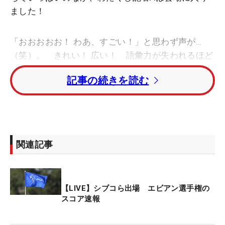
ました！
「おおおおお！ わあ、すごい！」と思わず声が…
（笑）。 きれい！ 広い！ 語彙力が失われるほど
の感動を覚えました（笑）。
記事の続きを読む
コースに入り、メディアセンターを探すこと15分。
「あれ…どこにあるんだろう」。そう思ったとき、
『MEDIA CENTER』と看板がつけられたログハウス
を発見。なぜ、すぐわからなかったのかというと、
関連記事
一見プレスルームとわからないほど、オシャレな建
物だったのです。入口にはピンクと赤の花が並ぶ花
壇があり、そこだけでも“映えスポット”と言っても
【LIVE】シブコら出場 エビアン選手権の
過言ではないほどの美しさでした。
スコア速報
会場を見渡すと、ところどころにピンク色の看板