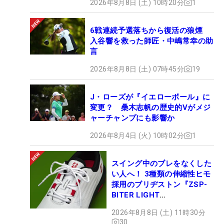
2026年8月8日 (土) 10時20分
1
ル、バイクなどが置いてあり、『ガッツリとアップ
するんだな～』と新しい発見がありました！
6戦連続予選落ちから復活の狼煙
入谷響を救った師匠・中嶋常幸の助
私が大会開催前に会場で発見したのは以上となりま
言
す。すでに本戦がスタートしていますが、もっと新
2026年8月8日 (土) 07時45分
19
たな発見がでてきそう…と胸の高鳴りが止まりませ
ん（笑）。
J・ローズが『イエローボール』に
変更？ 桑木志帆の歴史的Vがメジ
大会関係者のみなさんも目が合うたびにニコっとし
ャーチャンプにも影響か
てくれます。エビアンの街並みでも、私が建物を撮
2026年8月4日 (火) 10時02分
1
影していると工事中の方々が笑顔でピースをしてく
れたり、レストランのスタッフのみなさん、ホテル
スイング中のブレをなくした
のスタッフの方などとても優しいんです。もとも
い人へ！ 3種類の伸縮性ヒモ
と、フランスの建物や街並みが大好きで、憧れをも
採用のブリヂストン『ZSP-
BITER LIGHT
っていました。現地に来て、暮らしている方々のあ
MAGICLACE』、8月8日デビ
たたかさを感じ、フランスが大好きになりました！
2026年8月8日 (土) 11時30分
ュー
30