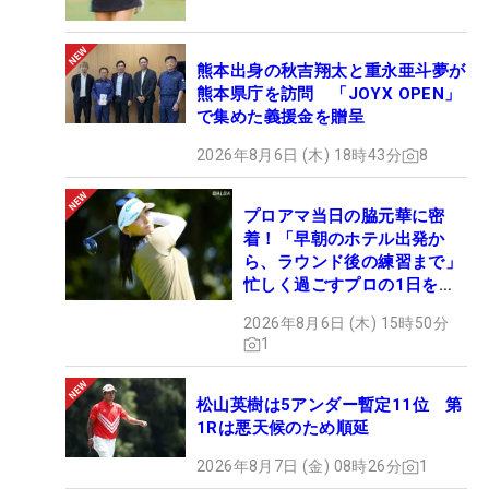
熊本出身の秋吉翔太と重永亜斗夢が
熊本県庁を訪問 「JOYX OPEN」
で集めた義援金を贈呈
2026年8月6日 (木) 18時43分
8
プロアマ当日の脇元華に密
着！「早朝のホテル出発か
ら、ラウンド後の練習まで」
忙しく過ごすプロの1日を公
開
2026年8月6日 (木) 15時50分
1
松山英樹は5アンダー暫定11位 第
1Rは悪天候のため順延
2026年8月7日 (金) 08時26分
1