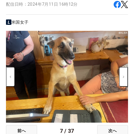
配信日時：
2024年7月11日 16時12分
米国女子
7
/
37
前へ
次へ