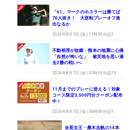
「61」マークのホスラーは勝てば
70人抜き！ 大逆転プレーオフ進
出なるか
2026年8月7日 (金) 11時30分
1
不動裕理が故郷・熊本の地震に心痛
「自然が怖いな」 被災地を思い過
去2勝の戦いへ
2026年8月7日 (金) 07時50分
19
11月までのプレーに使える！対象
コース限定3,500円分クーポン配布
中！
2026年8月7日 (金) 06時00分
1
全英女王・桑木志帆の14本