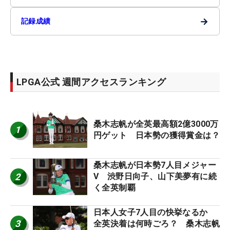
→
記録成績
LPGA公式 週間アクセスランキング
桑木志帆が全英最高額2億3000万
1
円ゲット 日本勢の獲得賞金は？
桑木志帆が日本勢7人目メジャー
2
V 渋野日向子、山下美夢有に続
く全英制覇
日本人女子7人目の快挙なるか
3
全英決着は何時ごろ？ 桑木志帆