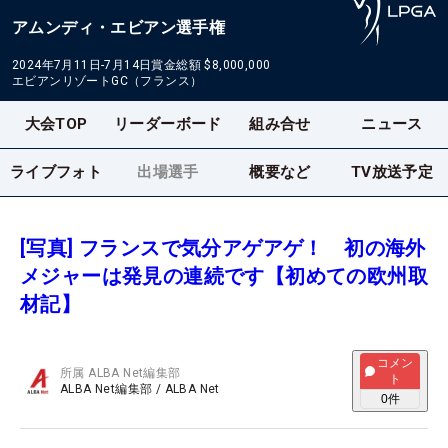
アムンディ・エビアン選手権
2024年7月11日-7月14日
賞金総額
$8,000,000
エビアンリゾートGC（フランス）
大会TOP
リーダーボード
組み合せ
ニュース
ライブフォト
出場選手
概要など
TV放送予定
[写真] フランスで気分アゲアゲ！ 初の海外
メジャーは発見の連続です【初めての欧州取
材記】
コメン
所属
ALBA Net編集部
ト
ALBA Net編集部
/
ALBA Net
0
件