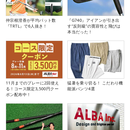
仲宗根澄香が平均パット数
『G740』アイアンが引き出
『TRTL』で6人抜き！
す“反則級”の寛容性と飛びは
本当だった！
11月までのプレーに2回使え
猛暑を乗り切る！ こだわり機
る！コース限定3,500円クー
能派パンツ4選
ポン配布中！