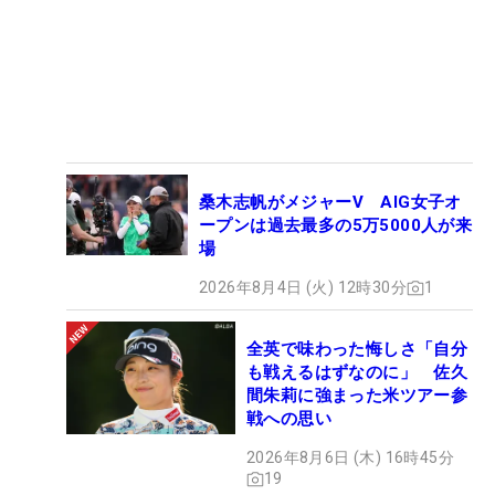
桑木志帆がメジャーV AIG女子オ
ープンは過去最多の5万5000人が来
場
2026年8月4日 (火) 12時30分
1
全英で味わった悔しさ「自分
も戦えるはずなのに」 佐久
間朱莉に強まった米ツアー参
戦への思い
2026年8月6日 (木) 16時45分
19