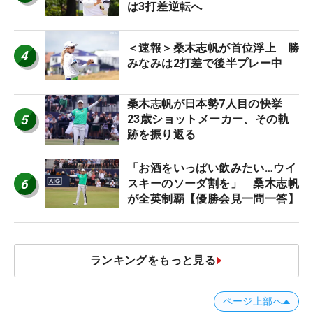
は3打差逆転へ
＜速報＞桑木志帆が首位浮上 勝
4
みなみは2打差で後半プレー中
桑木志帆が日本勢7人目の快挙
5
23歳ショットメーカー、その軌
跡を振り返る
「お酒をいっぱい飲みたい…ウイ
6
スキーのソーダ割を」 桑木志帆
が全英制覇【優勝会見一問一答】
ランキングをもっと見る
ページ上部へ