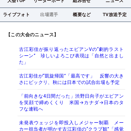
大会TOP
リーダーボード
組み合せ
ニュース
ライブフォト
出場選手
概要など
TV放送予定
【この大会のニュース】
古江彩佳が振り返ったエビアンVの“劇的ラスト
シーン” 珍しいよろこび表現は「自然と出まし
た」
古江彩佳が“凱旋帰国”「最高です」 反響の大き
さにビックリ、秋には日本での試合出場も予定
「前向きな4日間だった」渋野日向子がエビアン
を笑顔で締めくくり 米国→カナダ→日本のタ
フな連戦へ
未発表ウェッジを即投入しメジャー制覇 メー
カー担当者が明かす古江彩佳の“クラブ観”「感覚