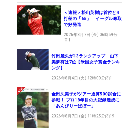
＜速報＞松山英樹は首位と4
打差の「65」 イーグル奪取
で好発進
2026年8月7日 (金) 06時59分
1
竹田麗央が13ランクアップ 山下
美夢有は7位【米国女子賞金ランキ
ング】
2026年8月4日 (火) 12時00分
1
金田久美子がツアー通算500試合に
参戦！ プロ18年目の大記録達成に
「あんびりーばぼー」
2026年8月7日 (金) 11時25分
19