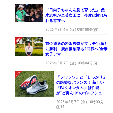
「日向子ちゃんを見て育った」 桑
木志帆が全英女王に 今度は憧れら
れる存在へ
2026年8月4日 (火) 09時00分
1
首位通過の岩永杏奈がマッチ1回戦
に勝利 廣吉優梨菜も2回戦へ/全米
女子アマ
2026年8月7日 (金) 10時04分
1
「フワフワ」と「しっかり」
の絶妙なバランス！ 新しい
『FJクオンタム』は性能
が“ど真ん中”のゴルフシュー
ズだった
2026年8月7日 (金) 10時00分
14