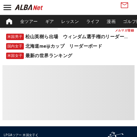
全ツアー
ギア
レッスン
ライフ
漫画
ゴルフ
メルマガ登録
松山英樹ら出場 ウィンダム選手権のリーダーボード
米国男子
北海道meijiカップ リーダーボード
国内女子
最新の世界ランキング
米国女子
LPGAツアー
米国女子