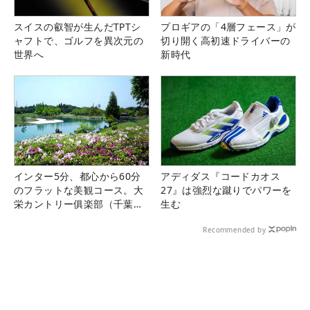
スイスの叡智が生んだTPTシ
プロギアの「4層フェース」が
ャフトで、ゴルフを異次元の
切り開く高初速ドライバーの
世界へ
新時代
インター5分、都心から60分
アディダス『コードカオス
のフラットな美観コース。大
27』は強烈な蹴りでパワーを
栄カントリー俱楽部（千葉
生む
県）
Recommended by