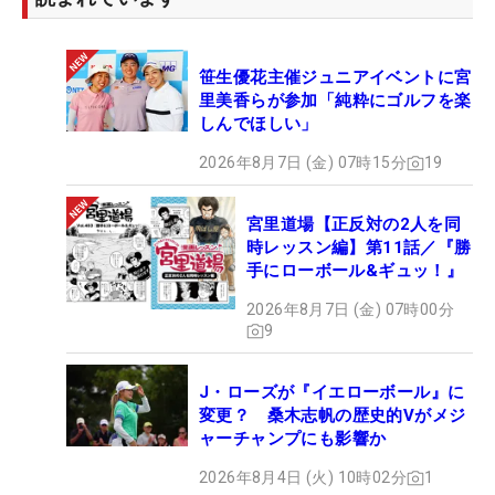
笹生優花主催ジュニアイベントに宮
里美香らが参加「純粋にゴルフを楽
しんでほしい」
2026年8月7日 (金) 07時15分
19
宮里道場【正反対の2人を同
時レッスン編】第11話／『勝
手にローボール&ギュッ！』
2026年8月7日 (金) 07時00分
9
J・ローズが『イエローボール』に
変更？ 桑木志帆の歴史的Vがメジ
ャーチャンプにも影響か
2026年8月4日 (火) 10時02分
1