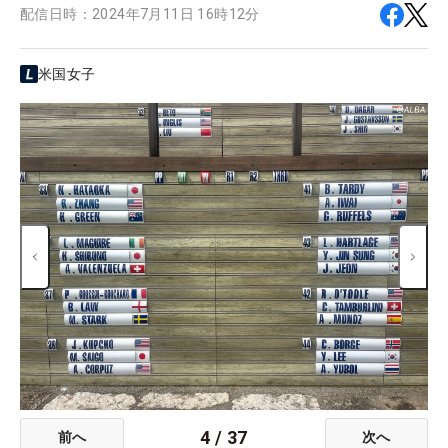
配信日時：
2024年7月11日 16時12分
米国女子
4
/
37
前へ
次へ