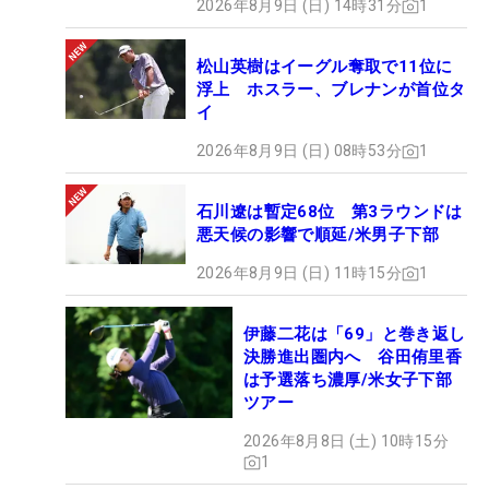
2026年8月9日 (日) 14時31分
1
松山英樹はイーグル奪取で11位に
浮上 ホスラー、ブレナンが首位タ
イ
2026年8月9日 (日) 08時53分
1
石川遼は暫定68位 第3ラウンドは
悪天候の影響で順延/米男子下部
2026年8月9日 (日) 11時15分
1
伊藤二花は「69」と巻き返し
決勝進出圏内へ 谷田侑里香
は予選落ち濃厚/米女子下部
ツアー
2026年8月8日 (土) 10時15分
1