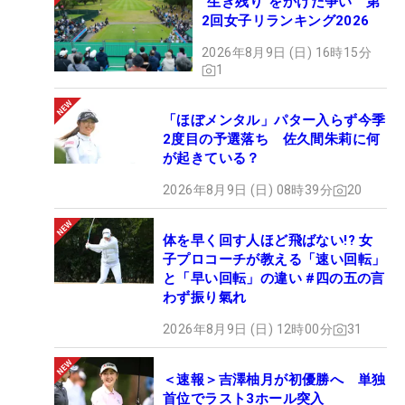
“生き残り”をかけた争い 第
2回女子リランキング2026
2026年8月9日 (日) 16時15分
1
「ほぼメンタル」パター入らず今季
2度目の予選落ち 佐久間朱莉に何
が起きている？
2026年8月9日 (日) 08時39分
20
体を早く回す人ほど飛ばない!? 女
子プロコーチが教える「速い回転」
と「早い回転」の違い #四の五の言
わず振り氣れ
2026年8月9日 (日) 12時00分
31
＜速報＞吉澤柚月が初優勝へ 単独
首位でラスト3ホール突入