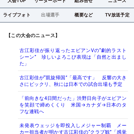
大会TOP
リーダーボード
組み合せ
ニュース
ライブフォト
出場選手
概要など
TV放送予定
【この大会のニュース】
古江彩佳が振り返ったエビアンVの“劇的ラスト
シーン” 珍しいよろこび表現は「自然と出まし
た」
古江彩佳が“凱旋帰国”「最高です」 反響の大き
さにビックリ、秋には日本での試合出場も予定
「前向きな4日間だった」渋野日向子がエビアン
を笑顔で締めくくり 米国→カナダ→日本のタ
フな連戦へ
未発表ウェッジを即投入しメジャー制覇 メー
カー担当者が明かす古江彩佳の“クラブ観”「感覚