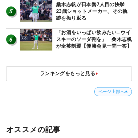
桑木志帆が日本勢7人目の快挙
5
23歳ショットメーカー、その軌
跡を振り返る
「お酒をいっぱい飲みたい…ウイ
6
スキーのソーダ割を」 桑木志帆
が全英制覇【優勝会見一問一答】
ランキングをもっと見る
ページ上部へ
オススメの記事