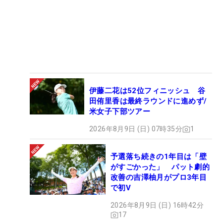
伊藤二花は52位フィニッシュ 谷
田侑里香は最終ラウンドに進めず/
米女子下部ツアー
2026年8月9日 (日) 07時35分
1
予選落ち続きの1年目は「壁
がすごかった」 パット劇的
改善の吉澤柚月がプロ3年目
で初V
2026年8月9日 (日) 16時42分
17