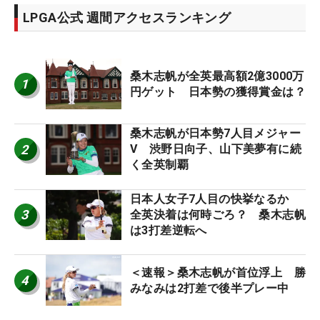
LPGA公式 週間アクセスランキング
桑木志帆が全英最高額2億3000万
1
円ゲット 日本勢の獲得賞金は？
桑木志帆が日本勢7人目メジャー
2
V 渋野日向子、山下美夢有に続
く全英制覇
日本人女子7人目の快挙なるか
3
全英決着は何時ごろ？ 桑木志帆
は3打差逆転へ
＜速報＞桑木志帆が首位浮上 勝
4
みなみは2打差で後半プレー中