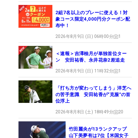
2組7名以上のプレーに使える！対
象コース限定4,000円分クーポン配
布中！
2026年8月9日 (日) 06時00分
1
＜速報＞吉澤柚月が単独首位ター
ン 安田祐香、永井花奈2差追走
2026年8月9日 (日) 11時32分
1
「打ち方が変わってしまう」洋芝へ
の苦手意識 安田祐香が“克服”の首
位浮上
2026年8月8日 (土) 18時49分
20
竹田麗央が13ランクアップ
山下美夢有は7位【米国女子