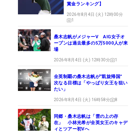
賞金ランキング】
2026年8月4日 (火) 12時00分
1
桑木志帆がメジャーV AIG女子オ
ープンは過去最多の5万5000人が来
場
2026年8月4日 (火) 12時30分
1
全英制覇の桑木志帆が“凱旋帰国”
次なる目標は「やっぱり女王を狙い
たい」
2026年8月4日 (火) 16時58分
8
同郷・桑木志帆は「雲の上の存
在」 小林光希が全英女王のキャデ
ィとツアー初Vへ