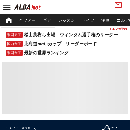
全ツアー
ギア
レッスン
ライフ
漫画
ゴルフ
メルマガ登録
松山英樹ら出場 ウィンダム選手権のリーダーボード
米国男子
北海道meijiカップ リーダーボード
国内女子
最新の世界ランキング
米国女子
LPGAツアー
米国女子