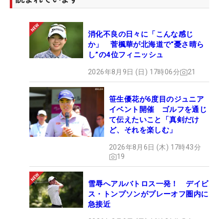
消化不良の日々に「こんな感じ
か」 菅楓華が北海道で“憂さ晴ら
し”の4位フィニッシュ
2026年8月9日 (日) 17時06分
21
笹生優花が6度目のジュニア
イベント開催 ゴルフを通じ
て伝えたいこと「真剣だけ
ど、それを楽しむ」
2026年8月6日 (木) 17時43分
19
雪辱へアルバトロス一発！ デイビ
ス・トンプソンがプレーオフ圏内に
急接近