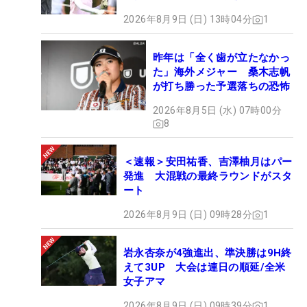
2026年8月9日 (日) 13時04分
1
昨年は「全く歯が立たなかっ
た」海外メジャー 桑木志帆
が打ち勝った予選落ちの恐怖
2026年8月5日 (水) 07時00分
8
＜速報＞安田祐香、吉澤柚月はパー
発進 大混戦の最終ラウンドがスタ
ート
2026年8月9日 (日) 09時28分
1
岩永杏奈が4強進出、準決勝は9H終
えて3UP 大会は連日の順延/全米
女子アマ
2026年8月9日 (日) 09時39分
1