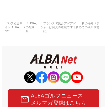
ゴルフ総合サ
「LPGA」
フランスで気分アゲアゲ！ 初の海外メジ
イト ALBA
の写真一
ャーは発見の連続です【初めての欧州取材
Net
覧
記】
ALBAゴルフニュース
メルマガ登録はこちら