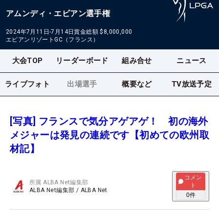
アムンディ・エビアン選手権
2024年7月11日-7月14日
賞金総額
$8,000,000
エビアンリゾートGC（フランス）
大会TOP
リーダーボード
組み合せ
ニュース
ライブフォト
出場選手
概要など
TV放送予定
[写真] フランスで気分アゲアゲ！ 初の海外
メジャーは発見の連続です【初めての欧州取
材記】
コメン
所属
ALBA Net編集部
ト
ALBA Net編集部
/
ALBA Net
0
件