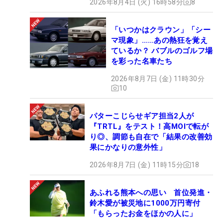
2026年8月4日 (火) 16時58分
8
「いつかはクラウン」「シー
マ現象」……あの熱狂を覚え
ているか？ バブルのゴルフ場
を彩った名車たち
2026年8月7日 (金) 11時30分
10
パターこじらせギア担当2人が
『TRTL』をテスト！高MOIで転が
り◎、調節も自在で「結果の改善効
果にかなりの意外性」
2026年8月7日 (金) 11時15分
18
あふれる熊本への思い 首位発進・
鈴木愛が被災地に1000万円寄付
「もらったお金をほかの人に」