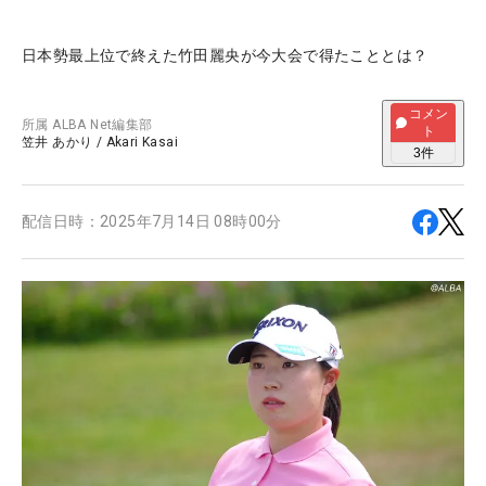
日本勢最上位で終えた竹田麗央が今大会で得たこととは？
コメン
所属
ALBA Net編集部
ト
笠井 あかり
/
Akari Kasai
3
件
配信日時：
2025年7月14日 08時00分