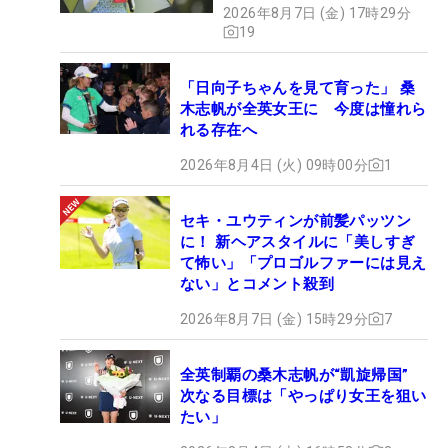
2026年8月7日 (金) 17時29分
19
「日向子ちゃんを見て育った」 桑
木志帆が全英女王に 今度は憧れら
れる存在へ
2026年8月4日 (火) 09時00分
1
セキ・ユウティンが前髪パッツン
に！ 新ヘアスタイルに「美しすぎ
て怖い」「プロゴルファーには見え
ない」とコメント殺到
2026年8月7日 (金) 15時29分
7
全英制覇の桑木志帆が“凱旋帰国”
次なる目標は「やっぱり女王を狙い
たい」