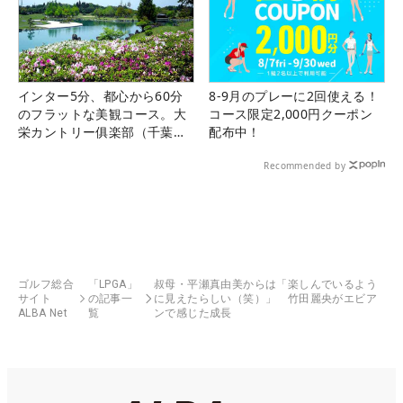
インター5分、都心から60分
8-9月のプレーに2回使える！
のフラットな美観コース。大
コース限定2,000円クーポン
栄カントリー俱楽部（千葉
配布中！
県）
Recommended by
ゴルフ総合
「LPGA」
叔母・平瀬真由美からは「楽しんでいるよう
サイト
の記事一
に見えたらしい（笑）」 竹田麗央がエビア
ALBA Net
覧
ンで感じた成長