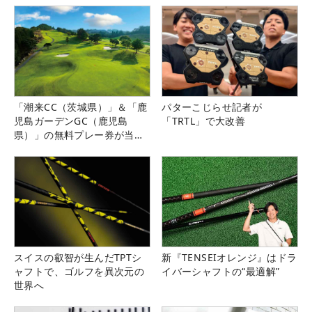
「潮来CC（茨城県）」＆「鹿
パターこじらせ記者が
児島ガーデンGC（鹿児島
「TRTL」で大改善
県）」の無料プレー券が当た
る！！
スイスの叡智が生んだTPTシ
新『TENSEIオレンジ』はドラ
ャフトで、ゴルフを異次元の
イバーシャフトの“最適解”
世界へ