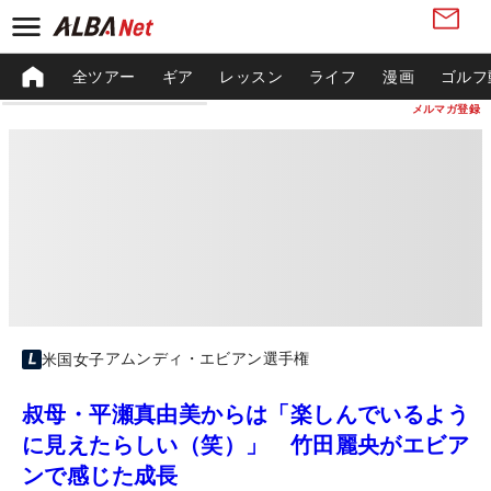
全ツアー
ギア
レッスン
ライフ
漫画
ゴルフ
メルマガ登録
アムンディ・エビアン選手権
米国女子
叔母・平瀬真由美からは「楽しんでいるよう
に見えたらしい（笑）」 竹田麗央がエビア
ンで感じた成長