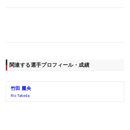
打った。
大会を中継するWOWOWの現地レポーターを務め
た、叔母・平瀬真由美とも久しぶりに会った。「特
にプレー面は言われなかった。すごく楽しんでいる
ように見えたらしいです。“それはいいね”って言わ
れました（笑）」。米ツアー挑戦時には平瀬から愛
ゆえの厳しい言葉も送られたが、米ツアーになじ
関連する選手プロフィール・成績
み、生き生きとしためいっ子の姿を見せることがで
きた。
竹田 麗央
来週のオープンウィークは欧州観光でリフレッシュ
Rio Takeda
する。スイスで列車に乗ってマンハッタンに登り、
フランス・パリも訪れる予定。スコットランド、そ
して「AIG女子オープン」（全英）のリンクスでの
戦いに向けて、まずは英気を養う。（文・笠井あか