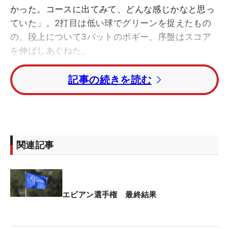
かった。コースに出てみて、どんな感じかなと思っ
ていた」。2打目は低い球でグリーンを捉えたもの
の、段上について3パットのボギー。序盤はスコア
を伸ばしあぐねた。
記事の続きを読む
「バーディチャンスにはついていたけれど、なかな
か入らなかった」。9番パー5では2オンに成功。最
終18番のパー5でも2打目をピンまで5メートルのカ
ラーに乗せたが、ともに2パットのバーディだっ
た。4バーディ・2ボギーの「69」。4日間いずれも
関連記事
アンダーパーをマークし、トータル9アンダー・11
位タイで終えた。
初出場だった昨年は55位。今年は上位争いに顔を出
エビアン選手権 最終結果
した。「去年はティショットで苦戦したけど、今年
は自分を信じて打つことができた」。昨年大会のフ