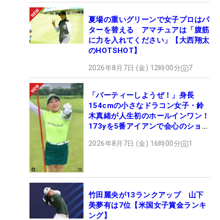
夏場の重いグリーンで女子プロはパ
ターを替える アマチュアは「腹筋
に力を入れてください」【大西翔太
のHOTSHOT】
2026年8月7日 (金) 12時00分
7
「パーティーしようぜ！」身長
154cmの小さなドラコン女子・鈴
木真緒が人生初のホールインワン！
173yを5番アイアンで会心のショッ
ト
2026年8月7日 (金) 16時00分
1
竹田麗央が13ランクアップ 山下
美夢有は7位【米国女子賞金ランキ
ング】