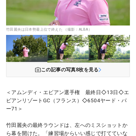
竹田麗央は日本勢最上位で終えた （撮影：ALBA）
この記事の写真
8
枚を見る
＜アムンディ・エビアン選手権 最終日◇13日◇エ
ビアンリゾートGC（フランス）◇6504ヤード・パ
ー71＞
竹田麗央の最終ラウンドは、左へのミスショットか
ら幕を開けた。「練習場からいい感じで打てていな