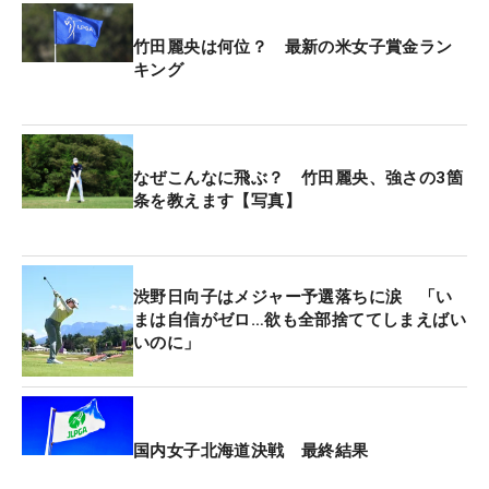
ェアウェイキープ率65.4％（34/52）に対し、今年
は69.2％（36/52）。パーオン率も71％→79％に増
竹田麗央は何位？ 最新の米女子賞金ラン
加した。確かな手応えは数字にも表れた。
キング
その一方で、「3日目、4日目にもっと伸ばさない
と、優勝争いは厳しい」と、課題も再確認した。つ
なぜこんなに飛ぶ？ 竹田麗央、強さの3箇
ま先上がりやつま先下がりなど、傾斜地から打つシ
条を教えます【写真】
ーンも目立ち、「いいところもあれば、ミスショッ
トもあった。今後に向けて課題をクリアしていきた
い」と話す。
渋野日向子はメジャー予選落ちに涙 「い
まは自信がゼロ…欲も全部捨ててしまえばい
ただ、この一週間を振り返れば「すごく景色のきれ
いのに」
いなコースでプレーできて、毎日、癒されました」
という言葉も出てくる。エビアンはモンブランの麓
にあり、コースからはフランスとスイスの国境に位
置するレマン湖を望む。夜は夕日を眺めながら外食
国内女子北海道決戦 最終結果
し、ピザ、パスタ、チーズフォンデュなどに舌鼓を