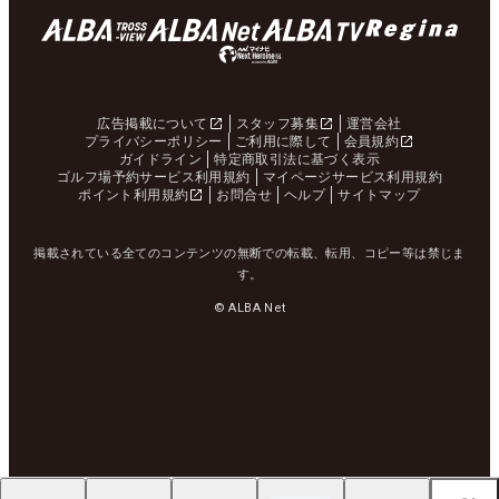
広告掲載について
スタッフ募集
運営会社
プライバシーポリシー
ご利用に際して
会員規約
ガイドライン
特定商取引法に基づく表示
ゴルフ場予約サービス利用規約
マイページサービス利用規約
ポイント利用規約
お問合せ
ヘルプ
サイトマップ
掲載されている全てのコンテンツの無断での転載、転用、コピー等は禁じま
す。
© ALBA Net