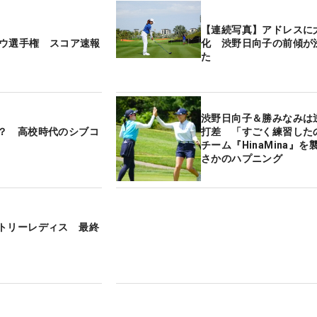
【連続写真】アドレスに
＞ダウ選手権 スコア速報
化 渋野日向子の前傾が
た
渋野日向子＆勝みなみは
？ 高校時代のシブコ
打差 「すごく練習した
チーム『HinaMina』を
さかのハプニング
トリーレディス 最終