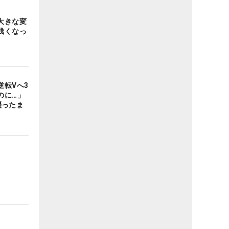
大きな変
浅くなっ
逆転Vへ3
のに…」
襲ったま