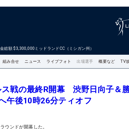
金総額
$3,300,000
ミッドランドCC（ミシガン州）
組み合せ
ニュース
ライブフォト
出場選手
概要など
TV
ルス戦の最終R開幕 渋野日向子＆
へ午後10時26分ティオフ
終ラウンドが開幕した。