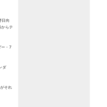
野日向
番からテ
ー・7
ンダ
）がそれ