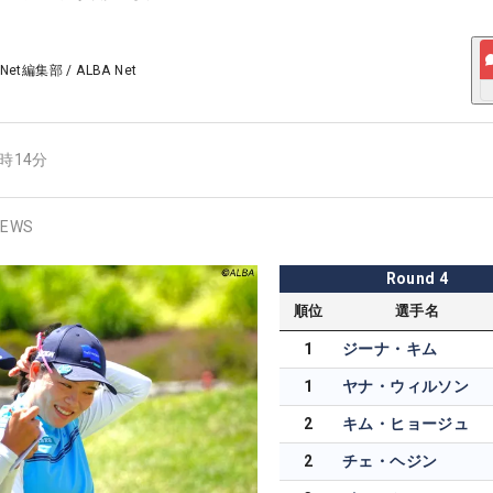
 Net編集部
/
ALBA Net
1時14分
EWS
Round
4
順位
選手名
1
ジーナ・キム
1
ヤナ・ウィルソン
2
キム・ヒョージュ
2
チェ・ヘジン