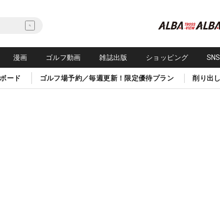
漫画
ゴルフ動画
雑誌出版
ショッピング
SN
ボード
ゴルフ場予約／毎週更新！限定優待プラン
削り出