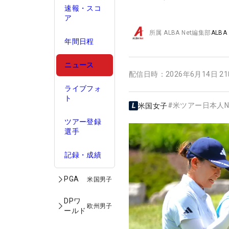
速報・スコ
ア
所属
ALBA Net編集部
ALBA
年間日程
ニュース
配信日時：
2026年6月14日 2
ライブフォ
ト
#
米ツアー日本人N
米国女子
ツアー登録
選手
記録・成績
PGA
米国男子
DPワ
欧州男子
ールド