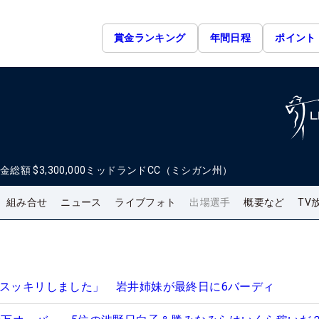
賞金ランキング
年間日程
ポイント
金総額
$3,300,000
ミッドランドCC（ミシガン州）
組み合せ
ニュース
ライブフォト
出場選手
概要など
TV
「スッキリしました」 岩井姉妹が最終日に6バーディ