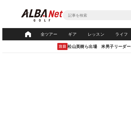
全ツアー
ギア
レッスン
ライフ
松山英樹ら出場 米男子リーダー
注目