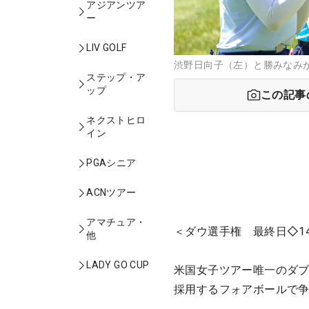
アジアンツア
ー
LIV GOLF
渋野日向子（左）と勝みなみが
ステップ・ア
ップ
この記事
ネクストヒロ
イン
PGAシニア
ACNツアー
アマチュア・
＜ダウ選手権 最終日◇14
他
LADY GO CUP
米国女子ツアー唯一のダ
採用するフォアボールで