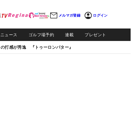
メルマガ登録
ログイン
Sニュース
ゴルフ場予約
連載
プレゼント
しの打感が秀逸 『トゥーロンパター』