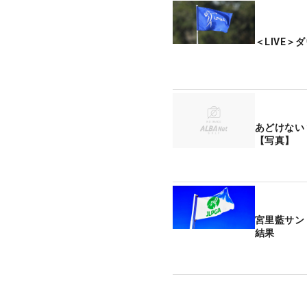
＜LIVE
あどけない
【写真】
宮里藍サン
結果