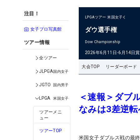
注目！
LPGAツアー
米国女子
ダウ選手権
女子プロ写真館
ツアー情報
Dow Championship
2026年6月11日-6月14日
賞
全ツアー
大会TOP
リーダーボード
JLPGA
国内女子
JGTO
国内男子
＜速報＞ダブ
LPGA
米国女子
なみは3差逆転
ツアーメニ
ュー
ツアーTOP
米国女子ダブルス戦の最