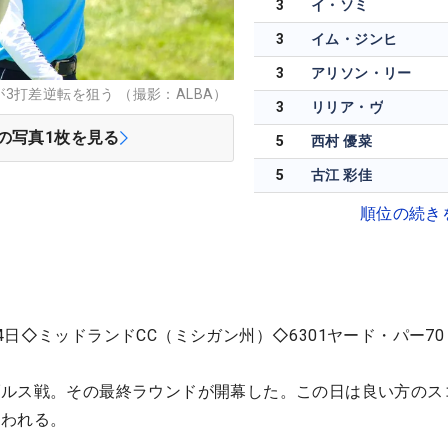
3
イ・ソミ
3
イム・ジンヒ
3
アリソン・リー
3打差逆転を狙う （撮影：ALBA）
3
リリア・ヴ
の写真
1
枚を見る
5
西村 優菜
5
古江 彩佳
順位の続き
日◇ミッドランドCC（ミシガン州）◇6301ヤード・パー70
ブルス戦。その最終ラウンドが開幕した。この日は良い方のス
争われる。