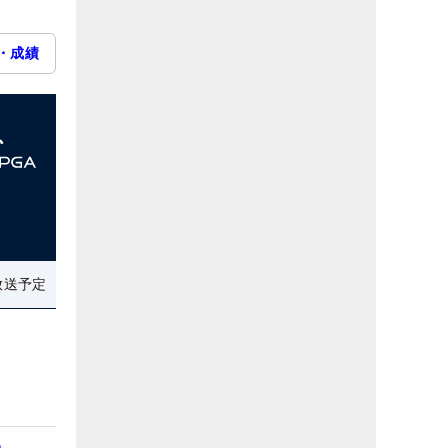
・成績
放送予定