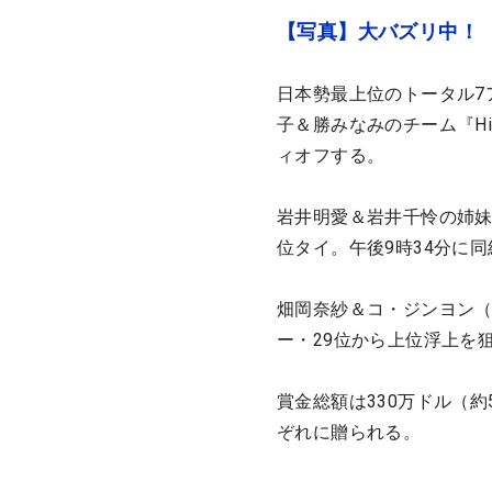
【写真】大バズリ中！
日本勢最上位のトータル7
子＆勝みなみのチーム『Hi
ィオフする。
岩井明愛＆岩井千怜の姉妹
位タイ。午後9時34分に
畑岡奈紗＆コ・ジンヨン（
ー・29位から上位浮上を
賞金総額は330万ドル（約5
ぞれに贈られる。