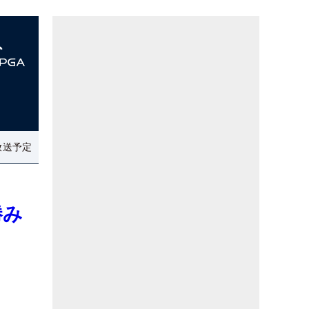
放送予定
勝み