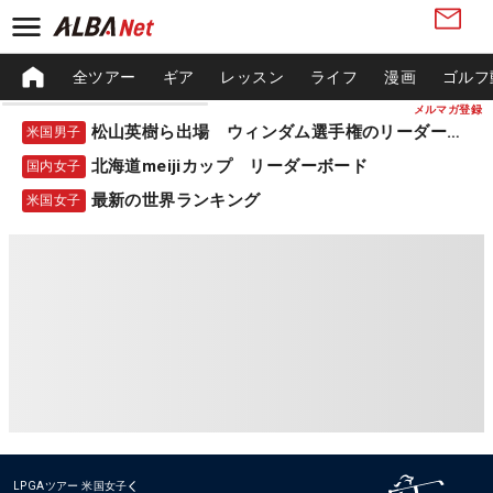
全ツアー
ギア
レッスン
ライフ
漫画
ゴルフ
メルマガ登録
松山英樹ら出場 ウィンダム選手権のリーダーボード
米国男子
北海道meijiカップ リーダーボード
国内女子
最新の世界ランキング
米国女子
LPGAツアー
米国女子