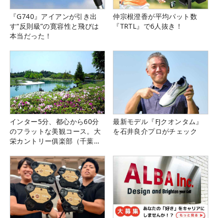
『G740』アイアンが引き出
仲宗根澄香が平均パット数
す“反則級”の寛容性と飛びは
『TRTL』で6人抜き！
本当だった！
インター5分、都心から60分
最新モデル『FJクオンタム』
のフラットな美観コース。大
を石井良介プロがチェック
栄カントリー俱楽部（千葉
県）