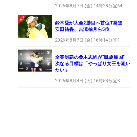
2026年8月7日 (金) 14時28分
64
鈴木愛が大会2勝目へ首位T発進
安田祐香、吉澤柚月ら5位
2026年8月7日 (金) 16時14分
1
全英制覇の桑木志帆が“凱旋帰国”
次なる目標は「やっぱり女王を狙い
たい」
2026年8月4日 (火) 16時58分
8