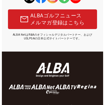
ALBAゴルフニュース
メルマガ登録はこちら
ALBA NetはR&Aのオフィシャルデジタルパートナー、および
USLPGAの日本公式サイトパートナーです。