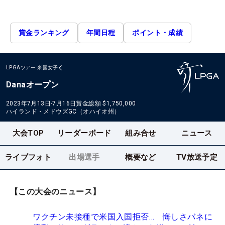
賞金ランキング
年間日程
ポイント・成績
LPGAツアー
米国女子
Danaオープン
2023年7月13日-7月16日
賞金総額
$1,750,000
ハイランド・メドウズGC（オハイオ州）
大会TOP
リーダーボード
組み合せ
ニュース
ライブフォト
出場選手
概要など
TV放送予定
【この大会のニュース】
ワクチン未接種で米国入国拒否… 悔しさバネに