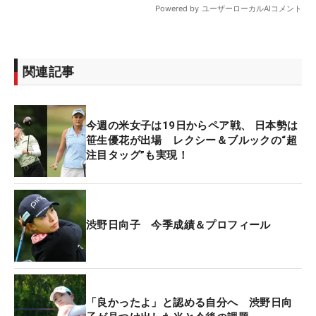
関連記事
今週の米女子は19日からペア戦、 日本勢は
笹生優花が出場 レクシー＆ブルックの“超
注目タッグ”も実現！
渋野日向子 今季成績＆プロフィール
「良かったよ」と認める自分へ 渋野日向