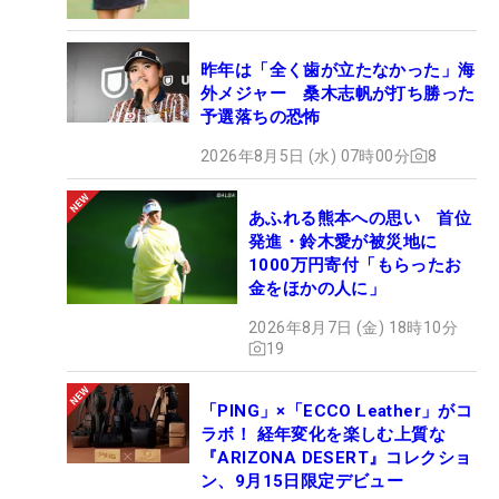
昨年は「全く歯が立たなかった」海
外メジャー 桑木志帆が打ち勝った
予選落ちの恐怖
2026年8月5日 (水) 07時00分
8
あふれる熊本への思い 首位
発進・鈴木愛が被災地に
1000万円寄付「もらったお
金をほかの人に」
2026年8月7日 (金) 18時10分
19
「PING」×「ECCO Leather」がコ
ラボ！ 経年変化を楽しむ上質な
『ARIZONA DESERT』コレクショ
ン、9月15日限定デビュー