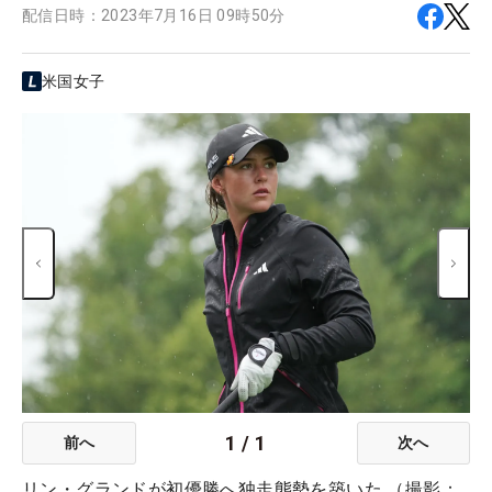
配信日時：
2023年7月16日 09時50分
米国女子
1
/
1
前へ
次へ
リン・グランドが初優勝へ独走態勢を築いた （撮影：