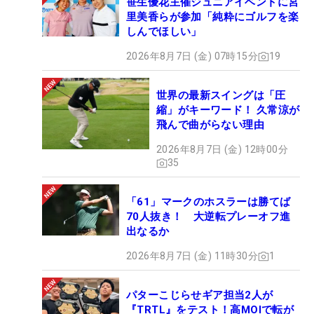
笹生優花主催ジュニアイベントに宮
里美香らが参加「純粋にゴルフを楽
しんでほしい」
2026年8月7日 (金) 07時15分
19
世界の最新スイングは「圧
縮」がキーワード！ 久常涼が
飛んで曲がらない理由
2026年8月7日 (金) 12時00分
35
「61」マークのホスラーは勝てば
70人抜き！ 大逆転プレーオフ進
出なるか
2026年8月7日 (金) 11時30分
1
パターこじらせギア担当2人が
『TRTL』をテスト！高MOIで転が