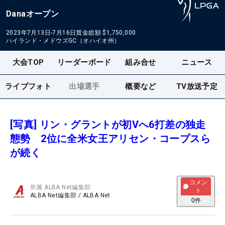
Danaオープン
2023年7月13日-7月16日
賞金総額
$1,750,000
ハイランド・メドウズGC（オハイオ州）
大会TOP
リーダーボード
組み合せ
ニュース
ライブフォト
出場選手
概要など
TV放送予定
[写真] リン・グラントが初Vへ6打差の独走
態勢 2位に全米女王アリセン・コープスら
が続く
コメン
所属
ALBA Net編集部
ト
ALBA Net編集部
/
ALBA Net
0
件