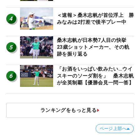
＜速報＞桑木志帆が首位浮上 勝
4
みなみは2打差で後半プレー中
桑木志帆が日本勢7人目の快挙
5
23歳ショットメーカー、その軌
跡を振り返る
「お酒をいっぱい飲みたい…ウイ
6
スキーのソーダ割を」 桑木志帆
が全英制覇【優勝会見一問一答】
ランキングをもっと見る
ページ上部へ