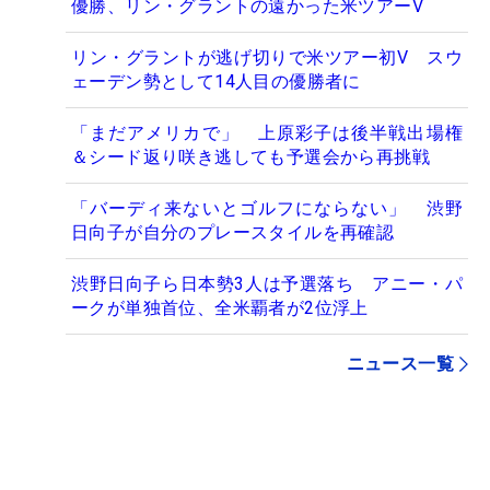
優勝、リン・グラントの遠かった米ツアーV
リン・グラントが逃げ切りで米ツアー初V スウ
ェーデン勢として14人目の優勝者に
「まだアメリカで」 上原彩子は後半戦出場権
＆シード返り咲き逃しても予選会から再挑戦
「バーディ来ないとゴルフにならない」 渋野
日向子が自分のプレースタイルを再確認
渋野日向子ら日本勢3人は予選落ち アニー・パ
ークが単独首位、全米覇者が2位浮上
ニュース一覧