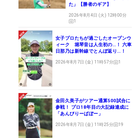
た」【勝者のギア】
2026年8月4日 (火) 12時00分
1
女子プロたちが過ごしたオープンウ
ィーク 堀琴音は人生初の…！ 六車
日那乃は新幹線でとんぼ返り…！
2026年8月7日 (金) 11時57分
1
金田久美子がツアー通算500試合に
参戦！ プロ18年目の大記録達成に
「あんびりーばぼー」
2026年8月7日 (金) 11時25分
19