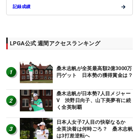
→
記録成績
LPGA公式 週間アクセスランキング
桑木志帆が全英最高額2億3000万
1
円ゲット 日本勢の獲得賞金は？
桑木志帆が日本勢7人目メジャー
2
V 渋野日向子、山下美夢有に続
く全英制覇
日本人女子7人目の快挙なるか
3
全英決着は何時ごろ？ 桑木志帆
は3打差逆転へ