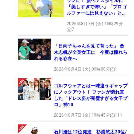
ツンに！ 新ヘアスタイルに
「美しすぎて怖い」「プロゴ
ルファーには見えない」とコ
メント殺到
2026年8月7日 (金) 15時29分
7
「日向子ちゃんを見て育った」 桑
木志帆が全英女王に 今度は憧れら
れる存在へ
2026年8月4日 (火) 09時00分
1
ゴルフウェアとは一味違うギャップ
にノックアウト！ ファンが惚れ直
した「ドレス姿が完璧すぎる女子プ
ロ」神10
2026年8月7日 (金) 19時45分
111
石川遼は12位発進 杉浦悠太20位/