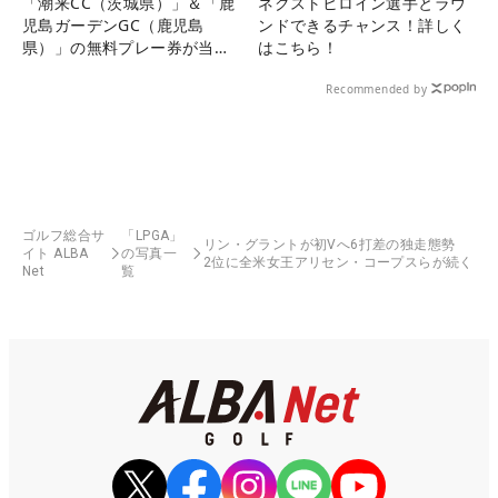
「潮来CC（茨城県）」＆「鹿
ネクストヒロイン選手とラウ
児島ガーデンGC（鹿児島
ンドできるチャンス！詳しく
県）」の無料プレー券が当た
はこちら！
る！！
Recommended by
ゴルフ総合サ
「LPGA」
リン・グラントが初Vへ6打差の独走態勢
イト ALBA
の写真一
2位に全米女王アリセン・コープスらが続く
Net
覧