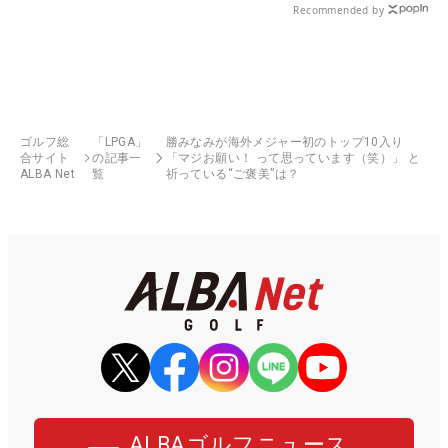
Recommended by
ゴルフ総
「LPGA」
勝みなみが海外メジャー初のトップ10入り
合サイト
の記事一
「マジお願い！ って思っています（笑）」 と
ALBA Net
覧
祈っている“ご褒美”は？
ALBAゴルフニュース