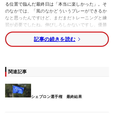
る位置で臨んだ最終日は「本当に楽しかった」。そ
のなかでは、「風のなかどういうプレーができるか
なと思ったんですけど、まだまだトレーニングと練
習が必要でしたね。伸びしろしかないですし、優勝
に1歩でも近づけるように頑張りたい」ということ
を感じた。
記事の続きを読む
優勝を争う一日のスタートは最高だった。雷雲発生
により順延になった前日の続きで、午前7時1分に14
番からプレーを再開。そこからバーディとボギーを
関連記事
1つずつ記録し迎えた18番パー5では、大きな見せ場
を作った。フェアウェイからの2打目はグリーン手
前のバンカーに落ちたが斜面を駆け上がり、やや手
前に切られていたピン奥3メートルについた。グリ
シェブロン選手権 最終結果
ーンの前面には大きな池。キャリーでボールがグリ
ーンに落ちると、奥まで止まらないという状況でも