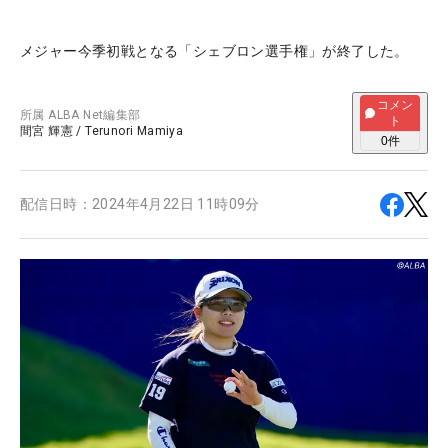
メジャー今季初戦となる「シェブロン選手権」が終了した。
コメン
所属
ALBA Net編集部
ト
間宮 輝憲
/
Terunori Mamiya
0
件
配信日時：
2024年4月22日 11時09分