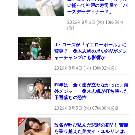
けメジャー連戦に挑む。「日本女子オープン」を2
い揃って神戸の寿司屋で「バ
度制している勝だが、今回の戦いで米国でのメジャ
ースデーディナー？」
ー優勝への意識も「だいぶ高まりましたね」とい
2026年8月6日 (木) 10時59分
う。「もっと最終日のゴルフがよければ上位に行け
1
たし、伸びしろしかないと思えた。1つ1つ課題をク
リアしていって、1つでも順位を上げられるよう
J・ローズが『イエローボール』に
変更？ 桑木志帆の歴史的Vがメジ
に」。米ツアー2年目のシーズンを勢いづける4日間
ャーチャンプにも影響か
になるはずだ。（文・間宮輝憲）
2026年8月4日 (火) 10時02分
1
昨年は「全く歯が立たなかった」海
外メジャー 桑木志帆が打ち勝った
予選落ちの恐怖
2026年8月5日 (水) 07時00分
8
改名が呼び込んだ悲願の初V！ 苦節
を乗り越えた美女イ・ユルリンは、