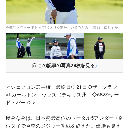
今季初メジャーでトップ10入りを果たした勝みなみ （撮影：南しずか）
この記事の写真
28
枚を見る
＜シェブロン選手権 最終日◇21日◇ザ・クラブ
at カールトン・ウッズ（テキサス州）◇6889ヤー
ド・パー72＞
勝みなみは、日本勢最高位のトータル5アンダー・9
位タイで今季のメジャー初戦を終えた。優勝も見え