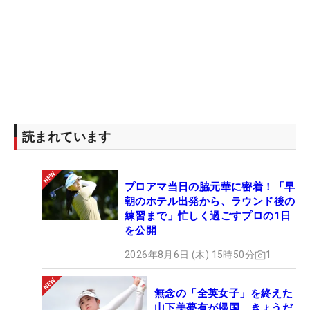
たい1週間でした」。これがメジャーで自身初とな
るトップ10入り。進んできた道が間違っていないと
いう自信も深められる大会だった。
「全米（女子オープン）の予選会で36ホール回りた
くない。それだけはマジお願い！ って思ってます
（笑）」。今の願いは、5月30日からランカスター
CC（ペンシルベニア州）で行われる「全米女子オー
読まれています
プン」に世界ランキング75位以内の資格で出るこ
と。大会前の79位から、その最終決定となる5月27
プロアマ当日の脇元華に密着！「早
日（月）時点でのランクで当確圏内に入る必要があ
朝のホテル出発から、ラウンド後の
る。今回の好結果が、強い追い風になるのは間違い
練習まで」忙しく過ごすプロの1日
ない。
を公開
2026年8月6日 (木) 15時50分
1
このあとは一度日本に戻り、1週間のオフを取る。
そして5月2日開幕の「ワールドレディスチャンピオ
無念の「全英女子」を終えた
ンシップ サロンパスカップ」に出場、米日を股にか
山下美夢有が帰国 きょうだ