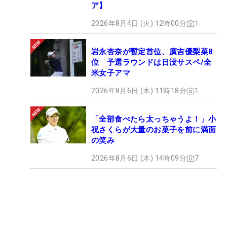
ア】
2026年8月4日 (火) 12時00分
1
岩永杏奈が暫定首位、廣吉優梨菜8
位 予選ラウンドは日没サスペ/全
米女子アマ
2026年8月6日 (木) 11時18分
1
「全部食べたら太っちゃうよ！」小
祝さくらが大量のお菓子を前に満面
の笑み
2026年8月6日 (木) 14時09分
7