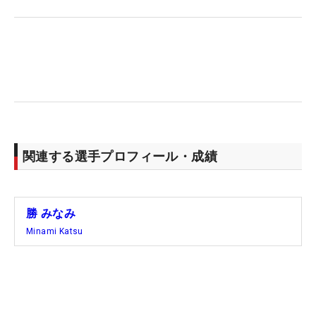
足踏みした原因として、スイングの悪癖が出てしま
ったことを明かす。「少し上体が上がってしまうク
セがめちゃめちゃ出て、（打球が）右に右に飛ん
だ」。ようやく修正できたのは最終ホール。「意識
したけど、足りなかった。もっと極端に大げさにや
らないとダメだったなというのが反省点です」。
38.8％（7/18）だったパーオン率などが足を引っ張
関連する選手プロフィール・成績
り、ビッグタイトルをつかむことは叶わなかった。
それでも昨年は予選落ちした大会でトップ10に入る
勝 みなみ
ことができたことは、成長の証。この4日間は、ア
Minami Katsu
プローチの距離感やバンカーショットで何度もピン
チを切り抜けた。これは、米国に来てから練習でも
多くの時間を割いてきた部分でもある。「去年と今
年の試合の経験が、今週生きました。本当にありが