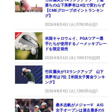
竹田麗央が14ランクアップ 予選
落ちの山下美夢有は4位で変わらず
【CMEグローブポイントランキン
グ】
2026年8月4日 (火) 07時30分
1
米国キャロウェイ、PGAツアー選
手たちが使用するノーメッキブレー
ドを限定発売
2026年8月6日 (木) 10時37分
33
竹田麗央が13ランクアップ 山下
美夢有は7位【米国女子賞金ランキ
ング】
2026年8月4日 (火) 12時00分
1
桑木志帆がメジャーV AIG
女子オープンは過去最多の5