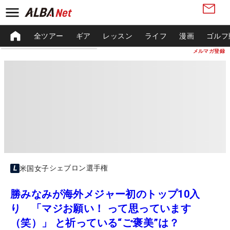
全ツアー
ギア
レッスン
ライフ
漫画
ゴルフ
メルマガ登録
シェブロン選手権
米国女子
勝みなみが海外メジャー初のトップ10入
り 「マジお願い！ って思っています
（笑）」 と祈っている“ご褒美”は？