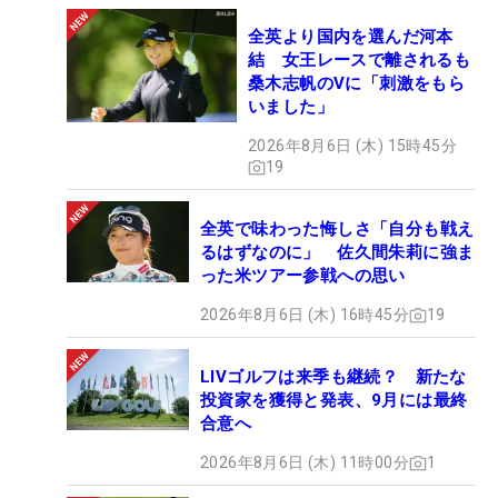
全英より国内を選んだ河本
結 女王レースで離されるも
桑木志帆のVに「刺激をもら
いました」
2026年8月6日 (木) 15時45分
19
全英で味わった悔しさ「自分も戦え
るはずなのに」 佐久間朱莉に強ま
った米ツアー参戦への思い
2026年8月6日 (木) 16時45分
19
LIVゴルフは来季も継続？ 新たな
投資家を獲得と発表、9月には最終
合意へ
2026年8月6日 (木) 11時00分
1