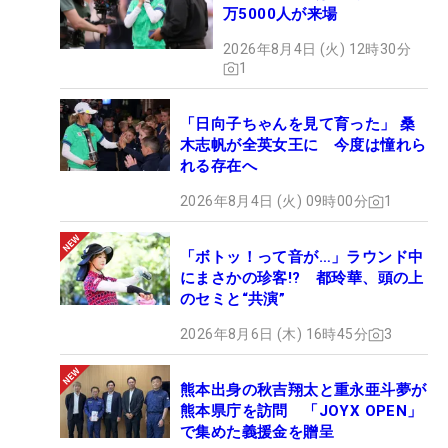
万5000人が来場
2026年8月4日 (火) 12時30分
1
「日向子ちゃんを見て育った」 桑
木志帆が全英女王に 今度は憧れら
れる存在へ
2026年8月4日 (火) 09時00分
1
「ボトッ！って音が…」ラウンド中
にまさかの珍客!? 都玲華、頭の上
のセミと“共演”
2026年8月6日 (木) 16時45分
3
熊本出身の秋吉翔太と重永亜斗夢が
熊本県庁を訪問 「JOYX OPEN」
で集めた義援金を贈呈