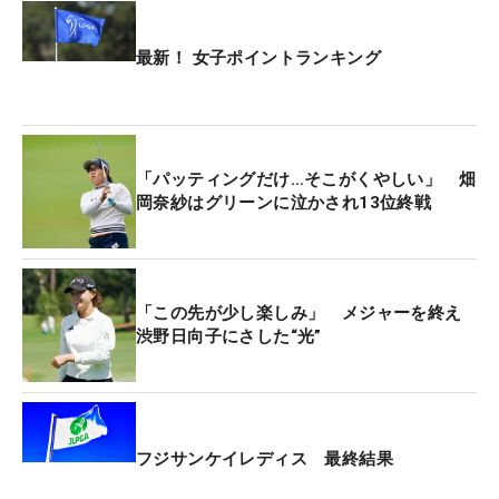
あったが“ウルトラC”を繰り出し、チャンスを作っ
た。
最新！ 女子ポイントランキング
続く下りの難しいイーグルパットも決めて第3ラウ
ンドを締めくくると、首位と4打差の7位で最終決戦
へ。「すごく運がよかった。パットもいい感じに打
「パッティングだけ…そこがくやしい」 畑
てて、きょうはいけるかもと思いました」。最高の
岡奈紗はグリーンに泣かされ13位終戦
弾みをつけ、午前11時14分からの逆転を目指すラウ
ンドに備えた。
しかし畑岡奈紗、カルロタ・シガンダ（スペイン）
「この先が少し楽しみ」 メジャーを終え
渋野日向子にさした“光”
との同組でプレーした18ホールはなかなか思い通り
にいかない時間が続くことに。前半を1バーディ・1
ボギーで終えると、ティショットを左に曲げて、2
打目は出すしかなかった後半14番、さらに1メート
ルのパーパットを外した16番でボギーを追加してし
フジサンケイレディス 最終結果
まった。