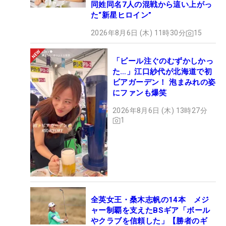
同姓同名7人の混戦から這い上がっ
た“新星ヒロイン”
2026年8月6日 (木) 11時30分
15
「ビール注ぐのむずかしかっ
た…」江口紗代が北海道で初
ビアガーデン！ 泡まみれの姿
にファンも爆笑
2026年8月6日 (木) 13時27分
1
全英女王・桑木志帆の14本 メジ
ャー制覇を支えたBSギア「ボール
やクラブを信頼した」【勝者のギ