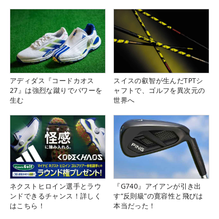
アディダス『コードカオス
スイスの叡智が生んだTPTシ
27』は強烈な蹴りでパワーを
ャフトで、ゴルフを異次元の
生む
世界へ
ネクストヒロイン選手とラウ
『G740』アイアンが引き出
ンドできるチャンス！詳しく
す“反則級”の寛容性と飛びは
はこちら！
本当だった！