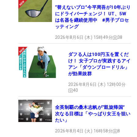
“替えないプロ”今平周吾が10年ぶり
にドライバーチェンジ！ UT、5W
は名器を継続使用中 #男子プロセ
ッティング
2026年8月6日 (木) 15時49分
38
ダフる人は100円玉を置くだ
け！ 女子プロが実践するアイ
アン「ダウンブロードリル」
が効果抜群
2026年8月6日 (木) 12時00分
40
全英制覇の桑木志帆が“凱旋帰国”
次なる目標は「やっぱり女王を狙い
たい」
2026年8月4日 (火) 16時58分
8