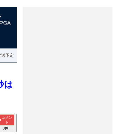
放送予定
紗は
コメン
ト
0
件