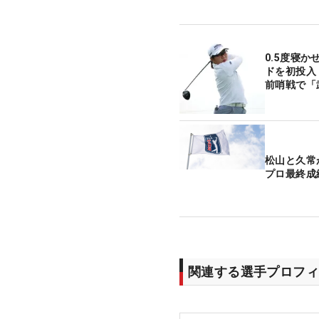
0.5度寝
ドを初投入
前哨戦で「
松山と久常
プロ最終成
関連する選手プロフィ