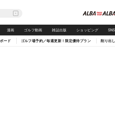
漫画
ゴルフ動画
雑誌出版
ショッピング
SN
ボード
ゴルフ場予約／毎週更新！限定優待プラン
削り出