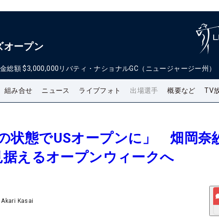
ズオープン
金総額
$3,000,000
リバティ・ナショナルGC（ニュージャージー州）
組み合せ
ニュース
ライブフォト
出場選手
概要など
TV
00％の状態でUSオープンに」 畑岡奈
見据えるオープンウィークへ
/
Akari Kasai