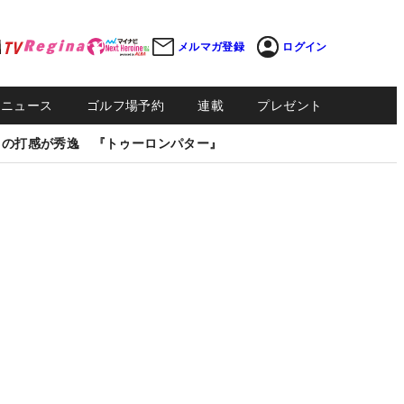
メルマガ登録
ログイン
Sニュース
ゴルフ場予約
連載
プレゼント
しの打感が秀逸 『トゥーロンパター』