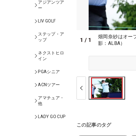
アジアンツア
ー
LIV GOLF
ステップ・ア
畑岡奈紗はオープ
1
/
1
ップ
影：ALBA）
ネクストヒロ
イン
PGAシニア
ACNツアー
アマチュア・
他
LADY GO CUP
この記事のタグ