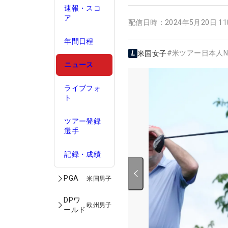
速報・スコ
ア
配信日時：
2024年5月20日 1
年間日程
#
米ツアー日本人N
米国女子
ニュース
ライブフォ
ト
ツアー登録
選手
記録・成績
PGA
米国男子
DPワ
欧州男子
ールド