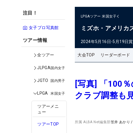
注目！
LPGAツアー
米国女子
ミズホ・アメリカ
女子プロ写真館
ツアー情報
2024年5月16日-5月19日
賞
大会TOP
リーダーボード
全ツアー
JLPGA
国内女子
JGTO
国内男子
[写真] 「1
クラブ調整も
LPGA
米国女子
ツアーメニ
ュー
所属
ALBA Net編集部
笠井 あかり
ツアーTOP