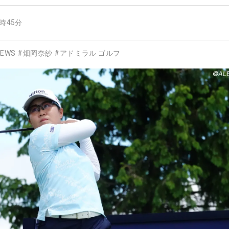
1時45分
EWS
#
畑岡奈紗
#
アドミラル ゴルフ