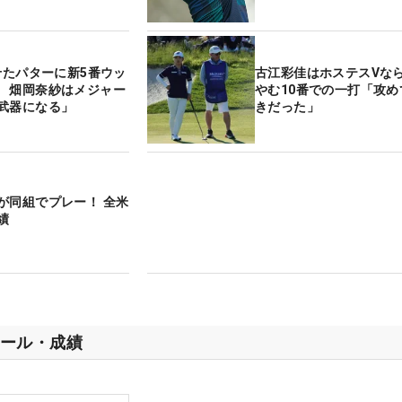
かせたパターに新5番ウッ
古江彩佳はホステスVな
 畑岡奈紗はメジャー
やむ10番での一打「攻め
武器になる」
きだった」
が同組でプレー！ 全米
績
ール・成績