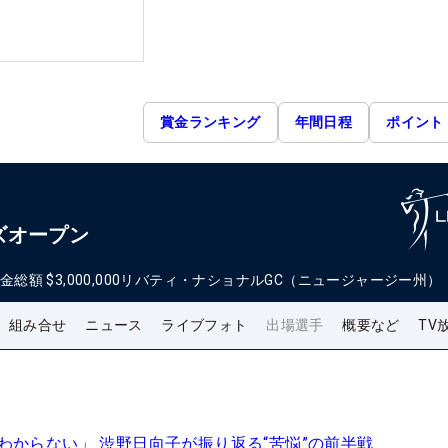
賞金ランキング
年間日程
ポイント
ズオープン
金総額
$3,000,000
リバティ・ナショナルGC（ニュージャージー州）
組み合せ
ニュース
ライブフォト
出場選手
概要など
TV
わからない」 渋野日向子が振り返る“苦悩”の前半戦