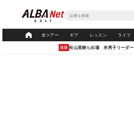
全ツアー
ギア
レッスン
ライフ
松山英樹ら出場 米男子リーダー
注目