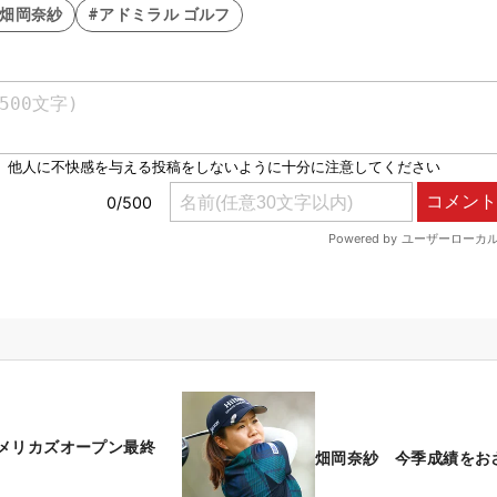
#畑岡奈紗
#アドミラル ゴルフ
メリカズオープン最終
畑岡奈紗 今季成績をお