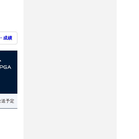
・成績
放送予定