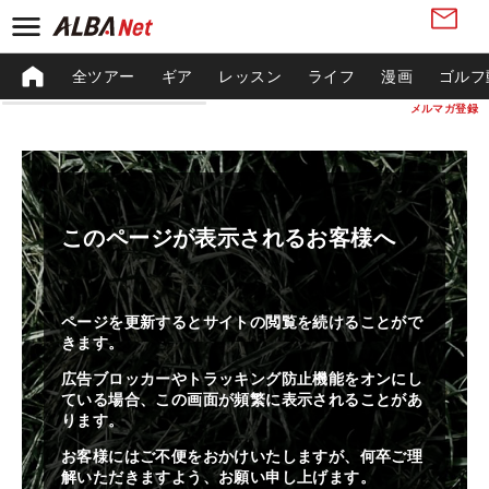
全ツアー
ギア
レッスン
ライフ
漫画
ゴルフ
メルマガ登録
このページが表示されるお客様へ
ページを更新するとサイトの閲覧を続けることがで
きます。
広告ブロッカーやトラッキング防止機能をオンにし
ている場合、この画面が頻繁に表示されることがあ
ります。
お客様にはご不便をおかけいたしますが、何卒ご理
解いただきますよう、お願い申し上げます。