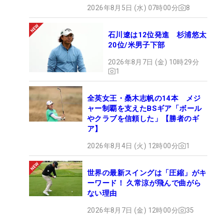
2026年8月5日 (水) 07時00分
8
石川遼は12位発進 杉浦悠太
20位/米男子下部
2026年8月7日 (金) 10時29分
1
全英女王・桑木志帆の14本 メジ
ャー制覇を支えたBSギア「ボール
やクラブを信頼した」【勝者のギ
ア】
2026年8月4日 (火) 12時00分
1
世界の最新スイングは「圧縮」がキ
ーワード！ 久常涼が飛んで曲がら
ない理由
2026年8月7日 (金) 12時00分
35