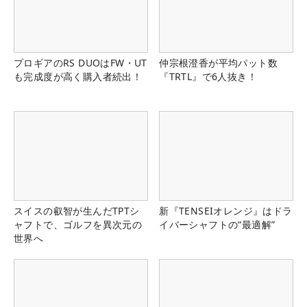
プロギアのRS DUOはFW・UT
仲宗根澄香が平均パット数
も完成度が高く購入者続出！
『TRTL』で6人抜き！
スイスの叡智が生んだTPTシ
新『TENSEIオレンジ』はドラ
ャフトで、ゴルフを異次元の
イバーシャフトの“最適解”
世界へ