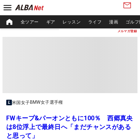
全ツアー
ギア
レッスン
ライフ
漫画
ゴルフ
メルマガ登録
BMW女子選手権
米国女子
FWキープ&パーオンともに100％ 西郷真央
は8位浮上で最終日へ「まだチャンスがある
と思って」