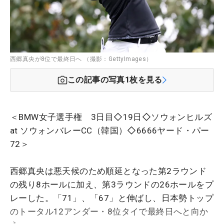
西郷真央が8位で最終日へ （撮影：GettyImages）
この記事の写真
1
枚を見る
＜BMW女子選手権 3日目◇19日◇ソウォンヒルズ
at ソウォンバレーCC（韓国）◇6666ヤード・パー
72＞
西郷真央は悪天候のため順延となった第2ラウンド
の残り8ホールに加え、第3ラウンドの26ホールをプ
レーした。「71」、「67」と伸ばし、日本勢トップ
のトータル12アンダー・8位タイで最終日へと向か