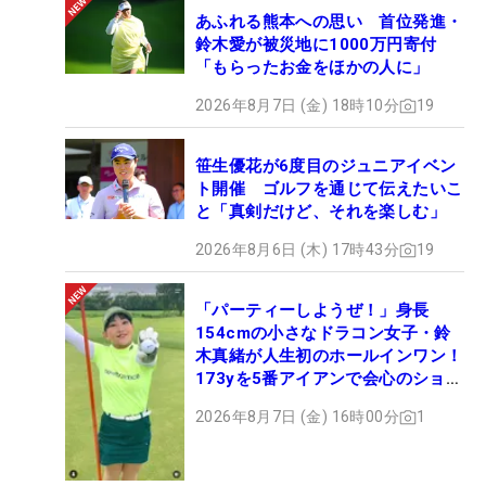
あふれる熊本への思い 首位発進・
鈴木愛が被災地に1000万円寄付
「もらったお金をほかの人に」
2026年8月7日 (金) 18時10分
19
笹生優花が6度目のジュニアイベン
ト開催 ゴルフを通じて伝えたいこ
と「真剣だけど、それを楽しむ」
2026年8月6日 (木) 17時43分
19
「パーティーしようぜ！」身長
154cmの小さなドラコン女子・鈴
木真緒が人生初のホールインワン！
173yを5番アイアンで会心のショッ
ト
2026年8月7日 (金) 16時00分
1