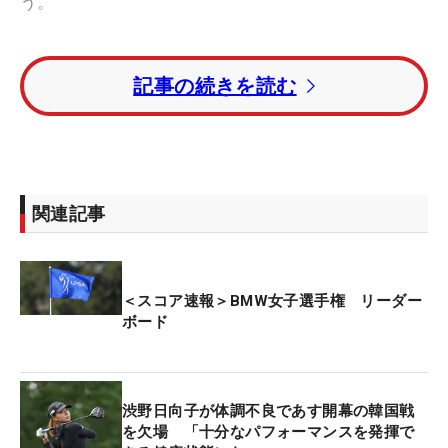
う。
第3ラウンドはバーディ発進を決め、8番パー5の3打
記事の続きを読む
目ではもう少しで直接カップインというショットを
披露。バックスピンでがかかり、やや距離が残った
バーディパットをきっちり沈めた。後半は12番、2
オンした15番パー5、4メートルを決めた16番パー3
と連続バーディで伸ばした。
関連記事
大会を中継するWOWOWのインタビューでは、「き
のうのラウンドの消化と18ホールと、大変な一日で
＜スコア速報＞BMW女子選手権 リーダー
したが、なんとかプレーを終えることができてよか
ボード
った」と、まずは長丁場のラウンドを終え、安どの
表情を見せた。
渋野日向子が体調不良であす開幕の韓国戦
ボギーフリーとなった第3ラウンドはこう振り返
を欠場 「十分なパフォーマンスを発揮で
る。「2日目はパッティングが決まらなかったんで