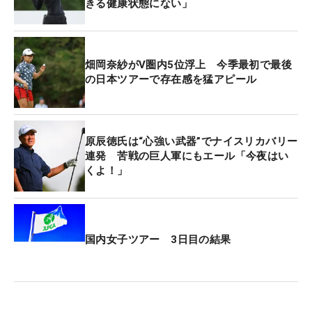
きる健康状態にない」
すが、そこで18ホールを終えることなく、中断にな
って、悪い流れを止められたことは不幸中の幸いで
した。（第3ラウンドは）ピンポジションが傾斜に
畑岡奈紗がV圏内5位浮上 今季最初で最後
切ってあって、すぐにボギーになってしまう感じで
の日本ツアーで存在感を猛アピール
したが、うまくマネジメントしながらプレーをしま
した」。
原辰徳氏は“心強い武器”でナイスリカバリー
アップダウンのあるコースで、「体力的にも削られ
連発 苦戦の巨人軍にもエール「今夜はい
る感じではありましたが、自分のしたいスイングが
くよ！」
できていたと思うので、しっかり最後まで持たせる
ことができた」とフェアウェイキープ（14/14）、
パーオンともに100％。安定したショットで、リズ
ムを崩すことはなかった。
国内女子ツアー 3日目の結果
首位とは6打差とその差は大きいが、「コース自体
は（スコアが）伸びやすいと思うので、まだまだチ