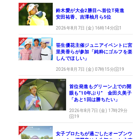
鈴木愛が大会2勝目へ首位T発進
安田祐香、吉澤柚月ら5位
2026年8月7日 (金) 16時14分
1
笹生優花主催ジュニアイベントに宮
里美香らが参加「純粋にゴルフを楽
しんでほしい」
2026年8月7日 (金) 07時15分
19
首位発進もグリーン上での開
眼も“10年ぶり” 金田久美子
「あと1回は勝ちたい」
2026年8月7日 (金) 17時29分
19
女子プロたちが過ごしたオープンウ