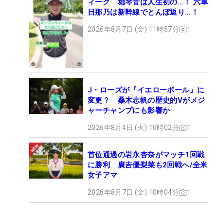
ィーク 堀琴音は人生初の…！ 六車
日那乃は新幹線でとんぼ返り…！
2026年8月7日 (金) 11時57分
1
J・ローズが『イエローボール』に
変更？ 桑木志帆の歴史的Vがメジ
ャーチャンプにも影響か
2026年8月4日 (火) 10時02分
1
首位通過の岩永杏奈がマッチ1回戦
に勝利 廣吉優梨菜も2回戦へ/全米
女子アマ
2026年8月7日 (金) 10時04分
1