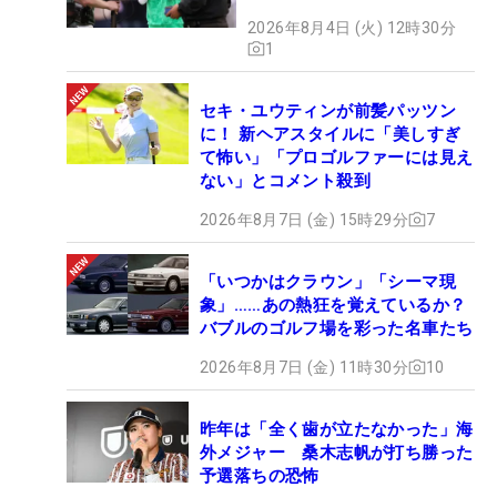
2026年8月4日 (火) 12時30分
1
セキ・ユウティンが前髪パッツン
に！ 新ヘアスタイルに「美しすぎ
て怖い」「プロゴルファーには見え
ない」とコメント殺到
2026年8月7日 (金) 15時29分
7
「いつかはクラウン」「シーマ現
象」……あの熱狂を覚えているか？
バブルのゴルフ場を彩った名車たち
2026年8月7日 (金) 11時30分
10
昨年は「全く歯が立たなかった」海
外メジャー 桑木志帆が打ち勝った
予選落ちの恐怖