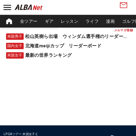
全ツアー
ギア
レッスン
ライフ
漫画
ゴルフ
メルマガ登録
松山英樹ら出場 ウィンダム選手権のリーダーボード
米国男子
北海道meijiカップ リーダーボード
国内女子
最新の世界ランキング
米国女子
LPGAツアー
米国女子