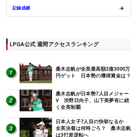
→
記録成績
LPGA公式 週間アクセスランキング
桑木志帆が全英最高額2億3000万
1
円ゲット 日本勢の獲得賞金は？
桑木志帆が日本勢7人目メジャー
2
V 渋野日向子、山下美夢有に続
く全英制覇
日本人女子7人目の快挙なるか
3
全英決着は何時ごろ？ 桑木志帆
は3打差逆転へ