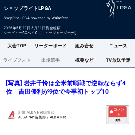
ショップライトLPGA
ShopRite LPGA powered by Wakefern
2026年5月29日-5月31日
賞金総額
―
シービューGCベイC（ニュージャージー州）
大会TOP
リーダーボード
組み合せ
ニュース
ライブフォト
出場選手
概要など
TV放送予定
[写真] 岩井千怜は全米前哨戦で逆転ならず4
位 吉田優利が9位で今季初トップ10
コメン
所属
ALBA Net編集部
ト
ALBA Net編集部
/
ALBA Net
0
件