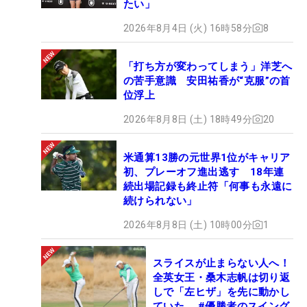
たい」
2026年8月4日 (火) 16時58分
8
「打ち方が変わってしまう」洋芝へ
の苦手意識 安田祐香が“克服”の首
位浮上
2026年8月8日 (土) 18時49分
20
米通算13勝の元世界1位がキャリア
初、プレーオフ進出逃す 18年連
続出場記録も終止符「何事も永遠に
続けられない」
2026年8月8日 (土) 10時00分
1
スライスが止まらない人へ！
全英女王・桑木志帆は切り返
しで「左ヒザ」を先に動かし
ていた #優勝者のスイング