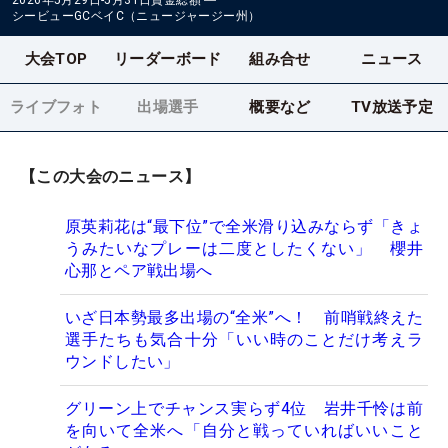
2026年5月29日-5月31日
賞金総額
―
シービューGCベイC（ニュージャージー州）
大会TOP
リーダーボード
組み合せ
ニュース
ライブフォト
出場選手
概要など
TV放送予定
【この大会のニュース】
原英莉花は“最下位”で全米滑り込みならず「きょ
うみたいなプレーは二度としたくない」 櫻井
心那とペア戦出場へ
いざ日本勢最多出場の“全米”へ！ 前哨戦終えた
選手たちも気合十分「いい時のことだけ考えラ
ウンドしたい」
グリーン上でチャンス実らず4位 岩井千怜は前
を向いて全米へ「自分と戦っていればいいこと