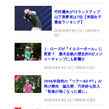
竹田麗央が13ランクアップ
山下美夢有は7位【米国女子
賞金ランキング】
2026年8月4日 (火) 12時00分
1
J・ローズが『イエローボール』に
変更？ 桑木志帆の歴史的Vがメジ
ャーチャンプにも影響か
2026年8月4日 (火) 10時02分
1
2006年発売の『ツアーAD PT』が
再び脚光 脇元華、穴井詩も投入
「初速が強くなった感じ」
2026年8月8日 (土) 08時56分
4