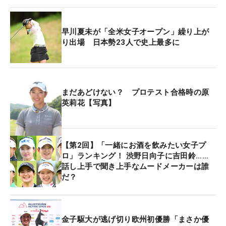
早川夏未が「全米女子オープン」繰り上が
り出場 日本勢23人で史上最多に
まだあどけない？ プロテスト合格時の原
英莉花【写真】
【第2回】「一緒にお酒を飲みたい女子プ
ロ」ランキング！ 渋野日向子に吉田鈴……
話し上手で聞き上手なムードメーカーは誰
だ？
金子駆大が逃げ切り欧州初優勝「まさか優