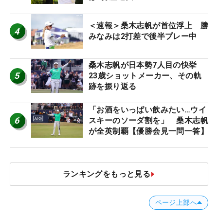
＜速報＞桑木志帆が首位浮上 勝
4
みなみは2打差で後半プレー中
桑木志帆が日本勢7人目の快挙
5
23歳ショットメーカー、その軌
跡を振り返る
「お酒をいっぱい飲みたい…ウイ
6
スキーのソーダ割を」 桑木志帆
が全英制覇【優勝会見一問一答】
ランキングをもっと見る
ページ上部へ