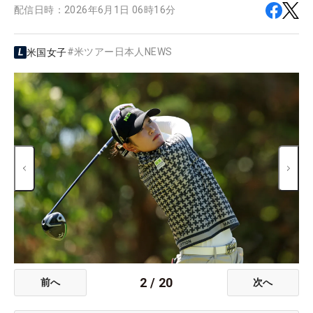
配信日時：
2026年6月1日 06時16分
#
米ツアー日本人NEWS
米国女子
2
/
20
前へ
次へ