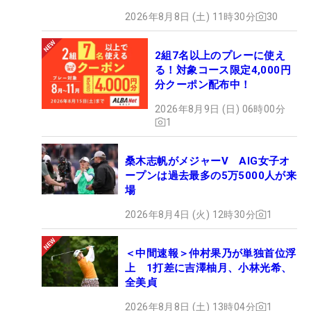
2026年8月8日 (土) 11時30分
30
2組7名以上のプレーに使え
る！対象コース限定4,000円
分クーポン配布中！
2026年8月9日 (日) 06時00分
1
桑木志帆がメジャーV AIG女子オ
ープンは過去最多の5万5000人が来
場
2026年8月4日 (火) 12時30分
1
＜中間速報＞仲村果乃が単独首位浮
上 1打差に吉澤柚月、小林光希、
全美貞
2026年8月8日 (土) 13時04分
1