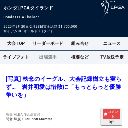
ホンダLPGAタイランド
Honda LPGA Thailand
2025年2月20日-2月23日
賞金総額
$1,700,000
サイアムCC オールドC（タイ）
大会TOP
リーダーボード
組み合せ
ニュース
ライブフォト
出場選手
概要など
TV放送予定
[写真] 執念のイーグル、大会記録樹立も実ら
ず… 岩井明愛は惜敗に「もっともっと優勝
争いを」
コメン
所属
ALBA Net編集部
ト
間宮 輝憲
/
Terunori Mamiya
0
件