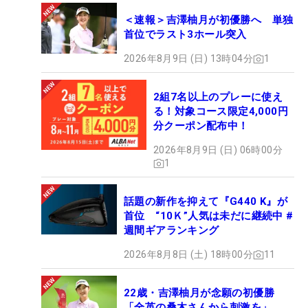
＜速報＞吉澤柚月が初優勝へ 単独
首位でラスト3ホール突入
2026年8月9日 (日) 13時04分
1
2組7名以上のプレーに使え
る！対象コース限定4,000円
分クーポン配布中！
2026年8月9日 (日) 06時00分
1
話題の新作を抑えて『G440 K』が
首位 “10Ｋ”人気は未だに継続中 #
週間ギアランキング
2026年8月8日 (土) 18時00分
11
22歳・吉澤柚月が念願の初優勝
「全英の桑木さんから刺激を」