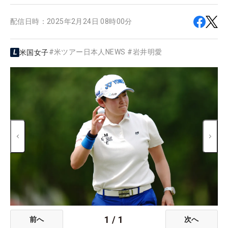
配信日時：
2025年2月24日 08時00分
#
米ツアー日本人NEWS
#
岩井明愛
米国女子
1
/
1
前へ
次へ