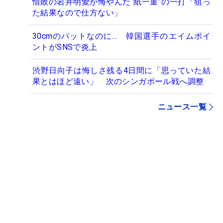
惜敗の岩井明愛が悔やんだ“紙一重”の一打「狙っ
た結果なので仕方ない」
30cmのパットなのに… 韓国選手のエイムポイ
ントがSNSで炎上
渋野日向子は悔しさ残る4日間に「思っていた結
果とはほど遠い」 次のシンガポール戦へ調整
ニュース一覧