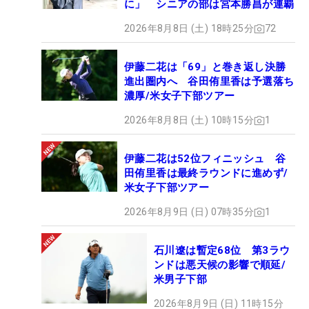
に」 シニアの部は宮本勝昌が連覇
2026年8月8日 (土) 18時25分
72
伊藤二花は「69」と巻き返し決勝
進出圏内へ 谷田侑里香は予選落ち
濃厚/米女子下部ツアー
2026年8月8日 (土) 10時15分
1
伊藤二花は52位フィニッシュ 谷
田侑里香は最終ラウンドに進めず/
米女子下部ツアー
2026年8月9日 (日) 07時35分
1
石川遼は暫定68位 第3ラウ
ンドは悪天候の影響で順延/
米男子下部
2026年8月9日 (日) 11時15分