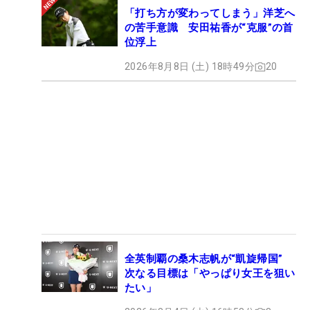
「打ち方が変わってしまう」洋芝へ
の苦手意識 安田祐香が“克服”の首
位浮上
2026年8月8日 (土) 18時49分
20
全英制覇の桑木志帆が“凱旋帰国”
次なる目標は「やっぱり女王を狙い
たい」