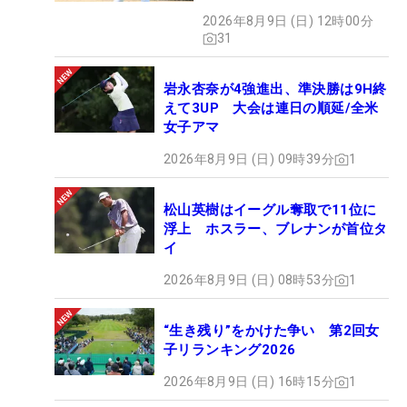
氣れ
2026年8月9日 (日) 12時00分
31
岩永杏奈が4強進出、準決勝は9H終
えて3UP 大会は連日の順延/全米
女子アマ
2026年8月9日 (日) 09時39分
1
松山英樹はイーグル奪取で11位に
浮上 ホスラー、ブレナンが首位タ
イ
2026年8月9日 (日) 08時53分
1
“生き残り”をかけた争い 第2回女
子リランキング2026
2026年8月9日 (日) 16時15分
1