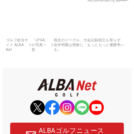
Recommended by
ゴルフ総合サ
「LPGA」
執念のイーグル、大会記録樹立も実らず…
イト ALBA
の写真一
岩井明愛は惜敗に「もっともっと優勝争い
Net
覧
を」
ALBAゴルフニュース