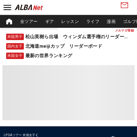
全ツアー
ギア
レッスン
ライフ
漫画
ゴルフ
メルマガ登録
松山英樹ら出場 ウィンダム選手権のリーダーボード
米国男子
北海道meijiカップ リーダーボード
国内女子
最新の世界ランキング
米国女子
LPGAツアー
米国女子