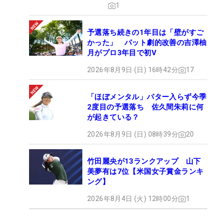
1
予選落ち続きの1年目は「壁がすご
かった」 パット劇的改善の吉澤柚
月がプロ3年目で初V
2026年8月9日 (日) 16時42分
17
「ほぼメンタル」パター入らず今季
2度目の予選落ち 佐久間朱莉に何
が起きている？
2026年8月9日 (日) 08時39分
20
竹田麗央が13ランクアップ 山下
美夢有は7位【米国女子賞金ランキ
ング】
2026年8月4日 (火) 12時00分
1