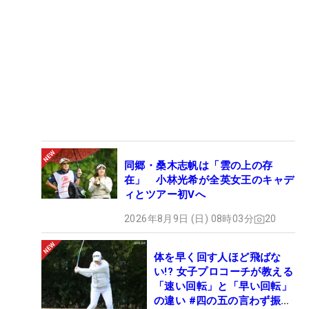
同郷・桑木志帆は「雲の上の存
在」 小林光希が全英女王のキャデ
ィとツアー初Vへ
2026年8月9日 (日) 08時03分
20
体を早く回す人ほど飛ばな
い!? 女子プロコーチが教える
「速い回転」と「早い回転」
の違い #四の五の言わず振り