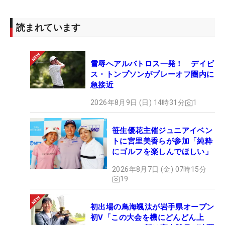
読まれています
雪辱へアルバトロス一発！ デイビ
ス・トンプソンがプレーオフ圏内に
急接近
2026年8月9日 (日) 14時31分
1
笹生優花主催ジュニアイベン
トに宮里美香らが参加「純粋
にゴルフを楽しんでほしい」
2026年8月7日 (金) 07時15分
19
初出場の鳥海颯汰が岩手県オープン
初V「この大会を機にどんどん上