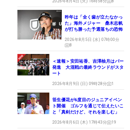
2026年8月4日 (火) 16時58分
8
昨年は「全く歯が立たなかっ
た」海外メジャー 桑木志帆
が打ち勝った予選落ちの恐怖
2026年8月5日 (水) 07時00分
8
＜速報＞安田祐香、吉澤柚月はパー
発進 大混戦の最終ラウンドがスタ
ート
2026年8月9日 (日) 09時28分
1
笹生優花が6度目のジュニアイベン
ト開催 ゴルフを通じて伝えたいこ
と「真剣だけど、それを楽しむ」
2026年8月6日 (木) 17時43分
19