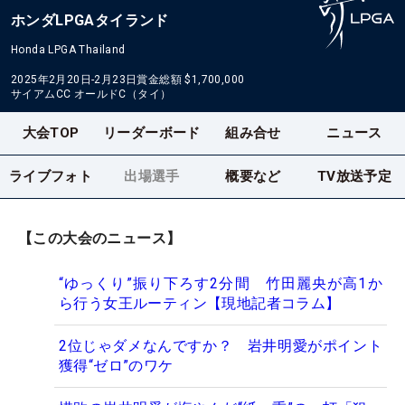
ホンダLPGAタイランド
Honda LPGA Thailand
2025年2月20日-2月23日
賞金総額
$1,700,000
サイアムCC オールドC（タイ）
大会TOP
リーダーボード
組み合せ
ニュース
ライブフォト
出場選手
概要など
TV放送予定
【この大会のニュース】
“ゆっくり”振り下ろす2分間 竹田麗央が高1か
ら行う女王ルーティン【現地記者コラム】
2位じゃダメなんですか？ 岩井明愛がポイント
獲得“ゼロ”のワケ