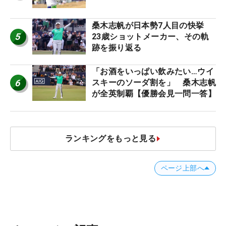
桑木志帆が日本勢7人目の快挙
5
23歳ショットメーカー、その軌
跡を振り返る
「お酒をいっぱい飲みたい…ウイ
6
スキーのソーダ割を」 桑木志帆
が全英制覇【優勝会見一問一答】
ランキングをもっと見る
ページ上部へ