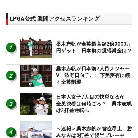
LPGA公式 週間アクセスランキング
桑木志帆が全英最高額2億3000万
1
円ゲット 日本勢の獲得賞金は？
桑木志帆が日本勢7人目メジャー
2
V 渋野日向子、山下美夢有に続
く全英制覇
日本人女子7人目の快挙なるか
3
全英決着は何時ごろ？ 桑木志帆
は3打差逆転へ
＜速報＞桑木志帆が首位浮上 勝
4
みなみは2打差で後半プレー中