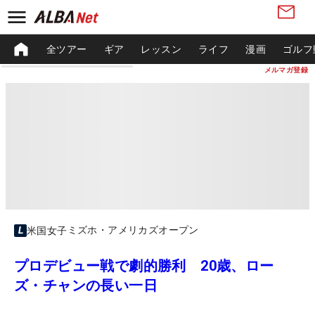
全ツアー
ギア
レッスン
ライフ
漫画
ゴルフ
メルマガ登録
ミズホ・アメリカズオープン
米国女子
プロデビュー戦で劇的勝利 20歳、ロー
ズ・チャンの長い一日