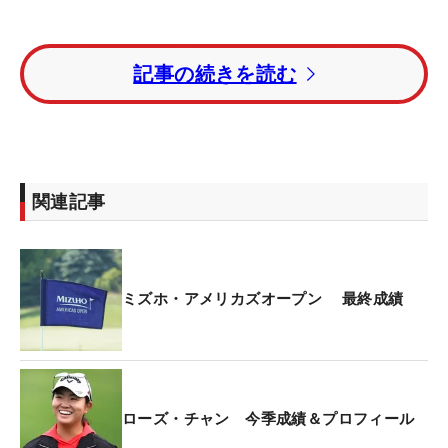
2位に2打のリードを持ってスタートした最終ラウン
記事の続きを読む
ド。3番までパーを並べたが、4番でこの日始めてス
コアが動いた。ここをボギーとすると、その後もバ
ーディを奪えない展開で後続に並ばれる。一時は4
人が首位タイに立つ展開も、前半を終えて1打リー
ドで首位を守った。
関連記事
「きょうは難しいコンディションだったし、とにか
く粘るしかなかった。手堅いプレーはできたと思
う」と、最終ホールを迎えた時点で1打リード。パ
ミズホ・アメリカズオープン 最終成績
ーで逃げ切りという状況で、ティショットはバンカ
ーへ。直接狙えない状況でなんとかグリーン手前ま
で運び、アプローチも2.5メートルに寄せた。だが、
優勝パットは無情にもカップ右を抜け、18番パー4
ローズ・チャン 今季成績＆プロフィール
でのプレーオフにもつれ込んだ。