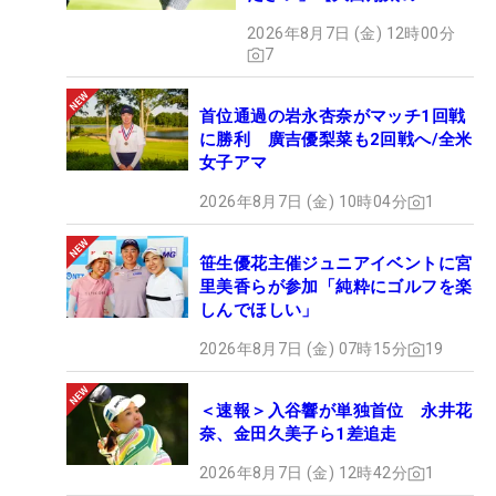
HOTSHOT】
2026年8月7日 (金) 12時00分
7
首位通過の岩永杏奈がマッチ1回戦
に勝利 廣吉優梨菜も2回戦へ/全米
女子アマ
2026年8月7日 (金) 10時04分
1
笹生優花主催ジュニアイベントに宮
里美香らが参加「純粋にゴルフを楽
しんでほしい」
2026年8月7日 (金) 07時15分
19
＜速報＞入谷響が単独首位 永井花
奈、金田久美子ら1差追走
2026年8月7日 (金) 12時42分
1