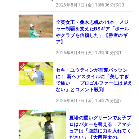
2026年8月7日 (金) 18時36分
33
全英女王・桑木志帆の14本 メジ
ャー制覇を支えたBSギア「ボール
やクラブを信頼した」【勝者のギ
ア】
2026年8月4日 (火) 12時00分
1
セキ・ユウティンが前髪パッツン
に！ 新ヘアスタイルに「美しすぎ
て怖い」「プロゴルファーには見え
ない」とコメント殺到
2026年8月7日 (金) 15時29分
7
夏場の重いグリーンで女子プ
ロはパターを替える アマチ
ュアは「腹筋に力を入れてく
ださい」【大西翔太の