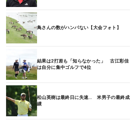
1ホール目はともにティショットを曲げて、2打目を
グリーン手前まで運ぶのがやっと。チャンはそこか
ら3.5メートルと寄らず、相手は1.5メートル。不利
鳥さんの数がハンパない【大会フォト】
な状況もこれを沈めてパーとすると、カプチョに入
れ替えされ2ホール目へ。ここでスーパーショット
が飛び出す。
結果は2打差も「知らなかった」 古江彩佳
は自分に集中ゴルフで4位
フェアウェイからの2打目は残り残り180ヤード。日
も落ち、冷たいアゲンストの風のなか放たれた2打
目はピン右2メートルに止まった。ここから2パット
のパーで締めくくり、パーを逃したジェニファーを
松山英樹は最終日に失速… 米男子の最終成
振り切った。
績
「この場所にこうしていられるとは思わなかった。
予選通過もできると思っていなかった」。大会前に
はプロデビュー戦をこうイメージしていた。「私は