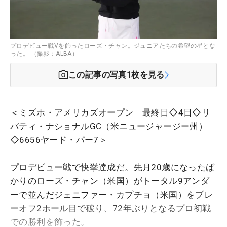
プロデビュー戦Vを飾ったローズ・チャン。ジュニアたちの希望の星とな
った。 （撮影：ALBA）
この記事の写真
1
枚を見る
＜ミズホ・アメリカズオープン 最終日◇4日◇リ
バティ・ナショナルGC（米ニュージャージー州）
◇6656ヤード・パー7＞
プロデビュー戦で快挙達成だ。先月20歳になったば
かりのローズ・チャン（米国）がトータル9アンダ
ーで並んだジェニファー・カプチョ（米国）をプレ
ーオフ2ホール目で破り、72年ぶりとなるプロ初戦
での勝利を飾った。