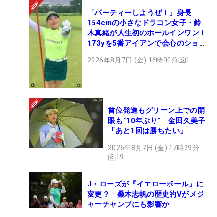
希望を与える存在でありたいと願い、それを多くの
「パーティーしようぜ！」身長
ジュニアの前で実現してみせた。米ジュニア界にと
154cmの小さなドラコン女子・鈴
って意義深い一日。ローズにとっても忘れられない
木真緒が人生初のホールインワン！
日となった。
173yを5番アイアンで会心のショッ
ト
2026年8月7日 (金) 16時00分
1
「とっても興奮している。みんなともっと会う機会
が増える」と会見では笑顔でメディアにもあいさ
つ。この勝利でツアーメンバー入りが決定し、今季
残り試合へのフル参戦が可能となる。次週は同じニ
首位発進もグリーン上での開
ュージャージー州の「ショップライトLPGAクラシ
眼も“10年ぶり” 金田久美子
「あと1回は勝ちたい」
ック」。『出場するか？』の問いに対しては「期末
テストが来週あるから忙しいの（笑）」。スタンフ
2026年8月7日 (金) 17時29分
19
ォード大の学生として、今週とはまた違う忙しさが
待つという。
J・ローズが『イエローボール』に
変更？ 桑木志帆の歴史的Vがメジ
ジュニア時代から数々の賞を総なめにしてきた超逸
ャーチャンプにも影響か
材。午後10時に迫ろうかという真っ暗闇の中、優勝