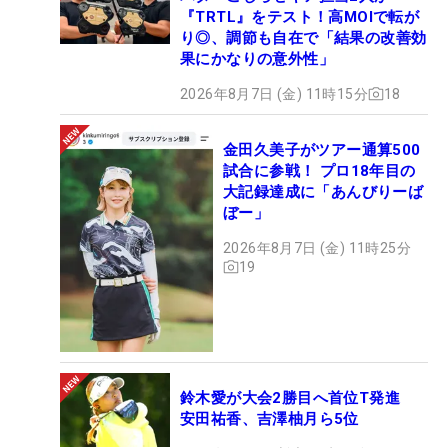
『TRTL』をテスト！高MOIで転が
り◎、調節も自在で「結果の改善効
果にかなりの意外性」
2026年8月7日 (金) 11時15分
18
金田久美子がツアー通算500
試合に参戦！ プロ18年目の
大記録達成に「あんびりーば
ぼー」
2026年8月7日 (金) 11時25分
19
鈴木愛が大会2勝目へ首位T発進
安田祐香、吉澤柚月ら5位