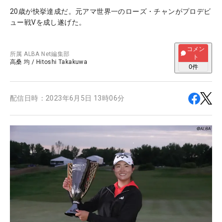
20歳が快挙達成だ。元アマ世界一のローズ・チャンがプロデビ
ュー戦Vを成し遂げた。
コメン
所属
ALBA Net編集部
ト
高桑 均
/
Hitoshi Takakuwa
0
件
配信日時：
2023年6月5日 13時06分