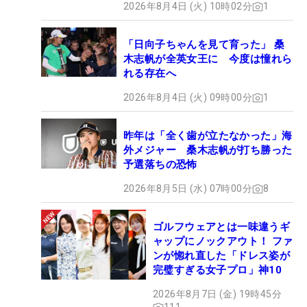
2026年8月4日 (火) 10時02分
1
カップを誇らしげに抱え、コースをあとにするロー
ズの表情は驚きと満足感、そして達成感であふれて
「日向子ちゃんを見て育った」 桑
いた。（文・高桑均）
木志帆が全英女王に 今度は憧れら
れる存在へ
2026年8月4日 (火) 09時00分
1
昨年は「全く歯が立たなかった」海
外メジャー 桑木志帆が打ち勝った
予選落ちの恐怖
2026年8月5日 (水) 07時00分
8
ゴルフウェアとは一味違うギ
ャップにノックアウト！ ファ
ンが惚れ直した「ドレス姿が
完璧すぎる女子プロ」神10
2026年8月7日 (金) 19時45分