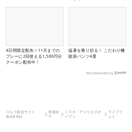
4日間限定配布！11月までの
猛暑を乗り切る！ こだわり機
プレーに2回使える1,500円分
能派パンツ4選
クーポン配布中！
Recommended by
ゴルフ総合サイト
米国女
ミズホ・アメリカズオ
ライブフ
ALBA Net
子
ープン
ォト