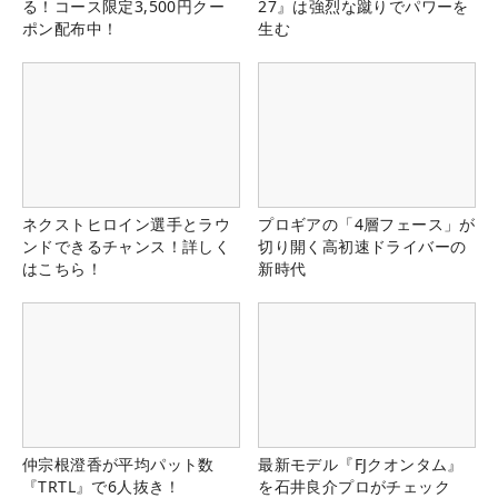
る！コース限定3,500円クー
27』は強烈な蹴りでパワーを
ポン配布中！
生む
ネクストヒロイン選手とラウ
プロギアの「4層フェース」が
ンドできるチャンス！詳しく
切り開く高初速ドライバーの
はこちら！
新時代
仲宗根澄香が平均パット数
最新モデル『FJクオンタム』
『TRTL』で6人抜き！
を石井良介プロがチェック