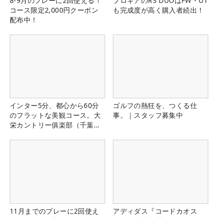
8-9月のプレーに2回使える！
プロギアのRS DUOはFW・UT
コース限定2,000円クーポン
も完成度が高く購入者続出！
配布中！
インター5分、都心から60分
ゴルフの熱狂を、つくる仕
のフラットな美観コース。大
事。｜スタッフ募集中
栄カントリー俱楽部（千葉
県）
11月までのプレーに2回使え
アディダス『コードカオス