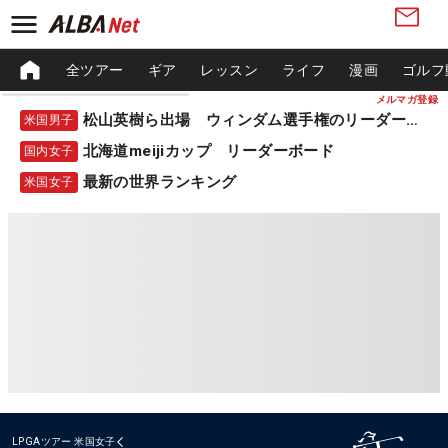
全ツアー
ギア
レッスン
ライフ
漫画
ゴルフ
メルマガ登録
松山英樹ら出場 ウィンダム選手権のリーダーボード
米国男子
北海道meijiカップ リーダーボード
国内女子
最新の世界ランキング
米国女子
LPGAツアー
米国女子