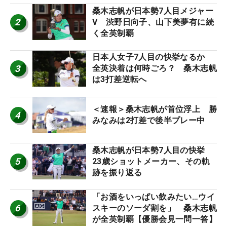
桑木志帆が日本勢7人目メジャー
2
V 渋野日向子、山下美夢有に続
く全英制覇
日本人女子7人目の快挙なるか
3
全英決着は何時ごろ？ 桑木志帆
は3打差逆転へ
＜速報＞桑木志帆が首位浮上 勝
4
みなみは2打差で後半プレー中
桑木志帆が日本勢7人目の快挙
5
23歳ショットメーカー、その軌
跡を振り返る
「お酒をいっぱい飲みたい…ウイ
6
スキーのソーダ割を」 桑木志帆
が全英制覇【優勝会見一問一答】