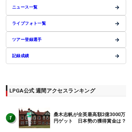
→
ニュース一覧
→
ライブフォト一覧
→
ツアー登録選手
→
記録成績
LPGA公式 週間アクセスランキング
桑木志帆が全英最高額2億3000万
1
円ゲット 日本勢の獲得賞金は？