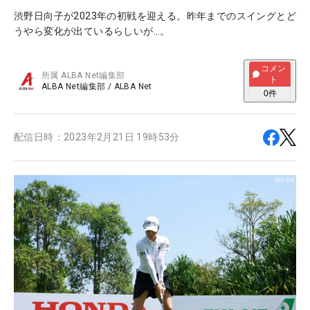
渋野日向子が2023年の初戦を迎える。昨年までのスイングとど
うやら変化が出ているらしいが…。
コメン
所属
ALBA Net編集部
ト
ALBA Net編集部
/
ALBA Net
0
件
配信日時：
2023年2月21日 19時53分