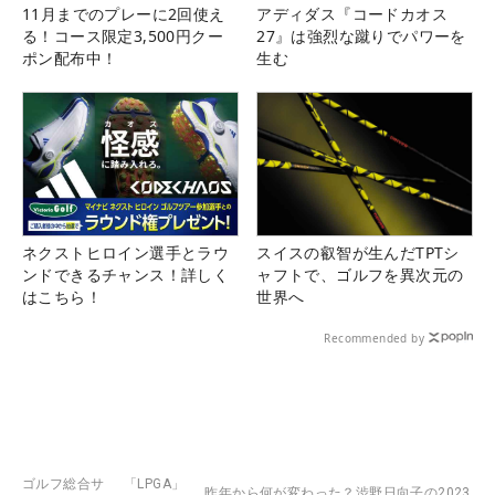
11月までのプレーに2回使え
アディダス『コードカオス
る！コース限定3,500円クー
27』は強烈な蹴りでパワーを
ポン配布中！
生む
ネクストヒロイン選手とラウ
スイスの叡智が生んだTPTシ
ンドできるチャンス！詳しく
ャフトで、ゴルフを異次元の
はこちら！
世界へ
Recommended by
ゴルフ総合サ
「LPGA」
昨年から何が変わった？渋野日向子の2023