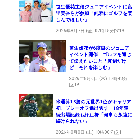
笹生優花主催ジュニアイベントに宮
里美香らが参加「純粋にゴルフを楽
しんでほしい」
2026年8月7日 (金) 07時15分
19
笹生優花が6度目のジュニア
イベント開催 ゴルフを通じ
て伝えたいこと「真剣だけ
ど、それを楽しむ」
2026年8月6日 (木) 17時43分
19
米通算13勝の元世界1位がキャリア
初、プレーオフ進出逃す 18年連
続出場記録も終止符「何事も永遠に
続けられない」
2026年8月8日 (土) 10時00分
1