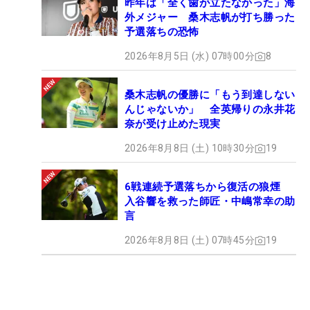
昨年は「全く歯が立たなかった」海
外メジャー 桑木志帆が打ち勝った
予選落ちの恐怖
2026年8月5日 (水) 07時00分
8
桑木志帆の優勝に「もう到達しない
んじゃないか」 全英帰りの永井花
奈が受け止めた現実
2026年8月8日 (土) 10時30分
19
6戦連続予選落ちから復活の狼煙
入谷響を救った師匠・中嶋常幸の助
言
2026年8月8日 (土) 07時45分
19