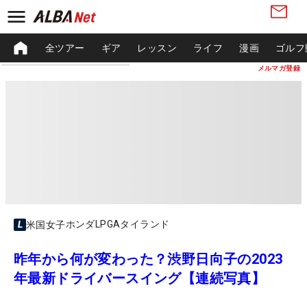
全ツアー
ギア
レッスン
ライフ
漫画
ゴルフ
メルマガ登録
ホンダLPGAタイランド
米国女子
昨年から何が変わった？渋野日向子の2023
年最新ドライバースイング【連続写真】