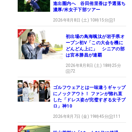
進出圏内へ 谷田侑里香は予選落ち
濃厚/米女子下部ツアー
2026年8月8日 (土) 10時15分
1
初出場の鳥海颯汰が岩手県オ
ープン初V「この大会を機に
どんどん上に」 シニアの部
は宮本勝昌が連覇
2026年8月8日 (土) 18時25分
72
ゴルフウェアとは一味違うギャップ
にノックアウト！ ファンが惚れ直
した「ドレス姿が完璧すぎる女子プ
ロ」神10
2026年8月7日 (金) 19時45分
111