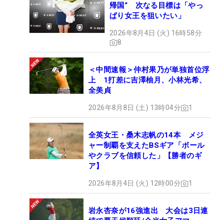
帰国” 次なる目標は「やっ
ぱり女王を狙いたい」
2026年8月4日 (火) 16時58分
8
＜中間速報＞仲村果乃が単独首位浮
上 1打差に吉澤柚月、小林光希、
全美貞
2026年8月8日 (土) 13時04分
1
全英女王・桑木志帆の14本 メジ
ャー制覇を支えたBSギア「ボール
やクラブを信頼した」【勝者のギ
ア】
2026年8月4日 (火) 12時00分
1
岩永杏奈が16強進出 大会は3日連