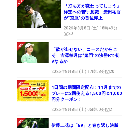
「打ち方が変わってしまう」
洋芝への苦手意識 安田祐香
が“克服”の首位浮上
2026年8月8日 (土) 18時49分
20
「欲が出せない」コースだからこ
そ 吉澤柚月は“鬼門”の決勝Rで初
Vなるか
2026年8月8日 (土) 17時58分
20
4日間の期間限定配布！11月までの
プレーに2回使える1,500円＆1,000
円分クーポン！
2026年8月8日 (土) 06時00分
2
伊藤二花は「69」と巻き返し決勝