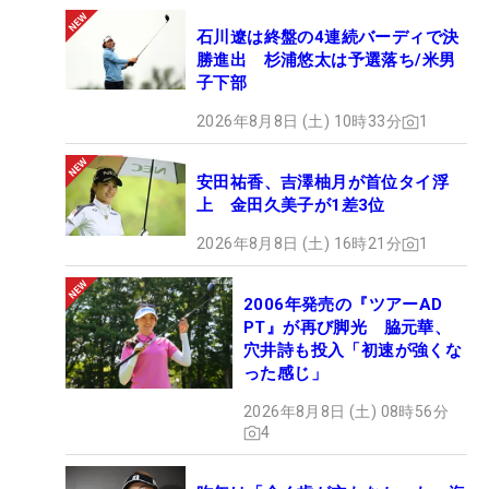
石川遼は終盤の4連続バーディで決
勝進出 杉浦悠太は予選落ち/米男
子下部
2026年8月8日 (土) 10時33分
1
安田祐香、吉澤柚月が首位タイ浮
上 金田久美子が1差3位
2026年8月8日 (土) 16時21分
1
2006年発売の『ツアーAD
PT』が再び脚光 脇元華、
穴井詩も投入「初速が強くな
った感じ」
2026年8月8日 (土) 08時56分
4