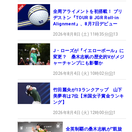
全周アライメントを初搭載！ ブリ
ヂストン『TOUR B JGR Roll-in
Alignment』、8月7日デビュー
2026年8月8日 (土) 11時35分
13
J・ローズが『イエローボール』に
変更？ 桑木志帆の歴史的Vがメジ
ャーチャンプにも影響か
2026年8月4日 (火) 10時02分
1
竹田麗央が13ランクアップ 山下
美夢有は7位【米国女子賞金ランキ
ング】
2026年8月4日 (火) 12時00分
1
全英制覇の桑木志帆が“凱旋