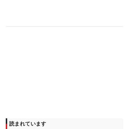
ィークを挟み、いよいよ世界一決定戦が隣のペンシ
ルベニア州で開幕する。
「全米女子オープン」は各地区予選会からの出場者
が半数近くを占めるため、より出場の枠が狭くな
る。過去10年の優勝者枠や他メジャー優勝者などの
枠はシェブロンと似ているが、もっとも違う点とし
ては、世界ランキングがより重視されること。“2段
階”で選手を決定していく。
まずは4月3日時点の同75位までの選手が出場権を獲
得し、そこから漏れても大会直前の5月27日時点で
再度チャンスが与えられる。
現在の日本勢の同ランキングを見てみると、有資格
者を除けば山下美夢有（23位）、岩井明愛（37
読まれています