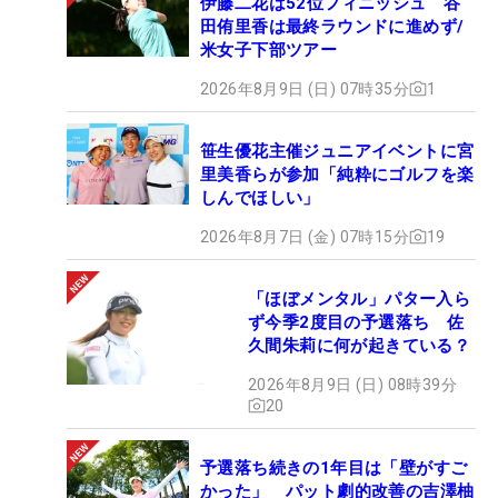
伊藤二花は52位フィニッシュ 谷
田侑里香は最終ラウンドに進めず/
米女子下部ツアー
2026年8月9日 (日) 07時35分
1
笹生優花主催ジュニアイベントに宮
里美香らが参加「純粋にゴルフを楽
しんでほしい」
2026年8月7日 (金) 07時15分
19
「ほぼメンタル」パター入ら
ず今季2度目の予選落ち 佐
久間朱莉に何が起きている？
2026年8月9日 (日) 08時39分
20
予選落ち続きの1年目は「壁がすご
かった」 パット劇的改善の吉澤柚