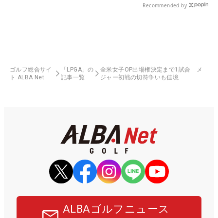
Recommended by
ゴルフ総合サイ
「LPGA」の
全米女子OP出場権決定まで1試合 メ
ト ALBA Net
記事一覧
ジャー初戦の切符争いも佳境
ALBAゴルフニュース