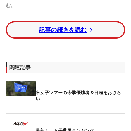
む。
その後は男子の「マスターズ」週ということもあっ
記事の続きを読む
て1週お休み。そして、今季メジャー初戦の「シェ
ブロン選手権」へと進んでいく。
昨年から会場がテキサス州に移動したシェブロン選
手権だが、出場枠はどのように決まるのか。歴代優
関連記事
勝者や過去5年間のメジャー大会優勝者といった
面々がまず枠を埋めていき、前年までの3年間でツ
アー優勝を果たした選手や、昨年のポイントランキ
米女子ツアーの今季優勝者＆日程をおさら
ング上位80人といったカテゴリーで出場者が決す
い
る。
そのほか世界ランキング上位40位（3月18日時点）
の枠ですでに山下美夢有と岩井明愛が出場権を獲
最新！ 女子世界ランキング