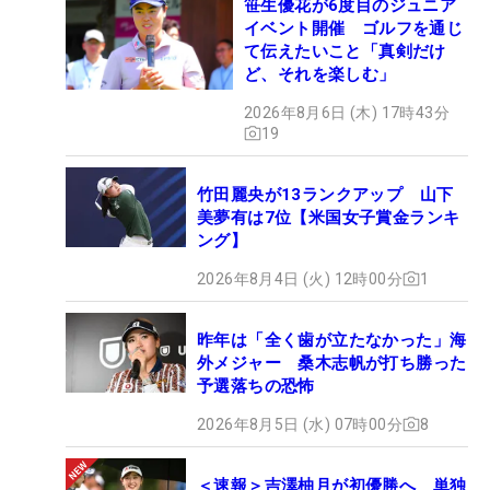
笹生優花が6度目のジュニア
イベント開催 ゴルフを通じ
て伝えたいこと「真剣だけ
ど、それを楽しむ」
2026年8月6日 (木) 17時43分
19
竹田麗央が13ランクアップ 山下
美夢有は7位【米国女子賞金ランキ
ング】
2026年8月4日 (火) 12時00分
1
昨年は「全く歯が立たなかった」海
外メジャー 桑木志帆が打ち勝った
予選落ちの恐怖
2026年8月5日 (水) 07時00分
8
＜速報＞吉澤柚月が初優勝へ 単独