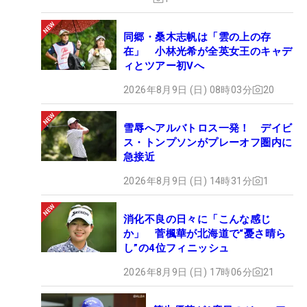
同郷・桑木志帆は「雲の上の存
在」 小林光希が全英女王のキャデ
ィとツアー初Vへ
2026年8月9日 (日) 08時03分
20
雪辱へアルバトロス一発！ デイビ
ス・トンプソンがプレーオフ圏内に
急接近
2026年8月9日 (日) 14時31分
1
消化不良の日々に「こんな感じ
か」 菅楓華が北海道で“憂さ晴ら
し”の4位フィニッシュ
2026年8月9日 (日) 17時06分
21