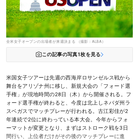
全米女子オープンの出場者が来週決まる （撮影：ALBA）
この記事の写真
1
枚を見る
米国女子ツアーは先週の西海岸ロサンゼルス戦から
舞台をアリゾナ州に移し、新規大会の「フォード選
手権」が現地時間の28日（木）から開催される。フ
ォード選手権が終わると、今度は北上しネバダ州ラ
スベガスでマッチプレーが行われる。古江彩佳が2
年連続で2位に終わっている本大会。今年からフォ
ーマットが変更となり、まずはストローク戦を3日
間行い、上位者だけがその後のマッチプレーに進