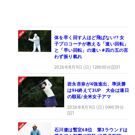
体を早く回す人ほど飛ばない!? 女
子プロコーチが教える「速い回転」
と「早い回転」の違い #四の五の言
わず振り氣れ
2026年8月9日 (日) 12時00分
31
岩永杏奈が4強進出、準決勝
は9H終えて3UP 大会は連日
の順延/全米女子アマ
2026年8月9日 (日) 09時39分
1
石川遼は暫定68位 第3ラウンドは