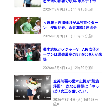
悪天候の影響で順延/米男子下部
2026年8月9日 (日) 11時15分
1
＜速報＞吉澤柚月が単独首位ター
ン 安田祐香、永井花奈2差追走
2026年8月9日 (日) 11時32分
1
桑木志帆がメジャーV AIG女子オ
ープンは過去最多の5万5000人が来
場
2026年8月4日 (火) 12時30分
1
全英制覇の桑木志帆が“凱旋
帰国” 次なる目標は「やっ
ぱり女王を狙いたい」
2026年8月4日 (火) 16時58分
8