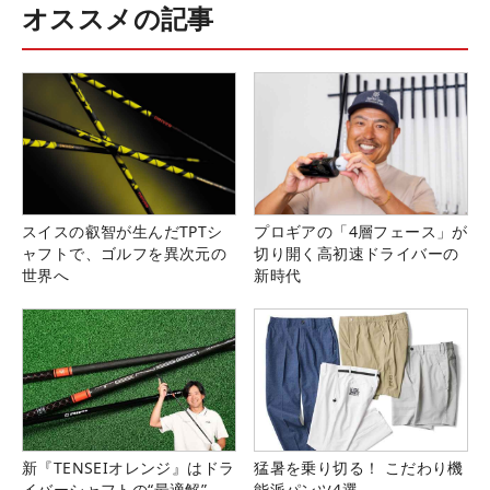
オススメの記事
スイスの叡智が生んだTPTシ
プロギアの「4層フェース」が
ャフトで、ゴルフを異次元の
切り開く高初速ドライバーの
世界へ
新時代
新『TENSEIオレンジ』はドラ
猛暑を乗り切る！ こだわり機
イバーシャフトの“最適解”
能派パンツ4選