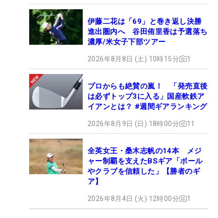
伊藤二花は「69」と巻き返し決勝
進出圏内へ 谷田侑里香は予選落ち
濃厚/米女子下部ツアー
2026年8月8日 (土) 10時15分
1
プロからも絶賛の嵐！ 「発売直後
は必ずトップ3に入る」国産軟鉄ア
イアンとは？ #週間ギアランキング
2026年8月9日 (日) 18時00分
11
全英女王・桑木志帆の14本 メジ
ャー制覇を支えたBSギア「ボール
やクラブを信頼した」【勝者のギ
ア】
2026年8月4日 (火) 12時00分
1