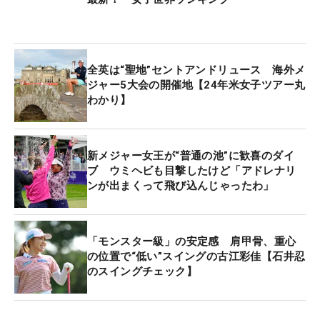
得。最後に今季のポイントランキング上位者（大会
前週まで）が残り枠を埋めていくが、ルーキーシー
ズンの西郷真央はすでにエントリー済み。吉田優利
は先週の自身初戦で予選落ちを喫ししため、メジャ
全英は“聖地”セントアンドリュース 海外メ
ー初戦に出るためには出場権を有しないマッチプレ
ジャー5大会の開催地【24年米女子ツアー丸
わかり】
ーを除いた今週の1大会で予選を通過し、ポイント
を獲得することが最低条件となる。
新メジャー女王が“普通の池”に歓喜のダイ
畑岡奈紗、古江彩佳、渋野日向子、笹生優花、稲見
ブ ウミヘビも目撃したけど「アドレナリ
萌寧、西村優菜、勝みなみはすでに上位カテゴリー
ンが出まくって飛び込んじゃったわ」
のいずれかで出場が決定。米ツアーメンバーのフル
参戦となるか。吉田にとってはここが正念場だ。
「モンスター級」の安定感 肩甲骨、重心
シェブロン選手権が終われば、ツアーは一度カリフ
の位置で“低い”スイングの古江彩佳【石井忍
のスイングチェック】
ォルニアに戻りロサンゼルス戦。1週空いて、今度
は東海岸のニュージャージー州へと大陸を横断す
る。そこで2試合を消化すると、1週間のオープンウ