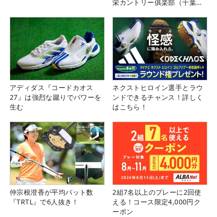
栄カントリー俱楽部（千葉
県）
アディダス『コードカオス
ネクストヒロイン選手とラウ
27』は強烈な蹴りでパワーを
ンドできるチャンス！詳しく
生む
はこちら！
仲宗根澄香が平均パット数
2組7名以上のプレーに2回使
『TRTL』で6人抜き！
える！コース限定4,000円ク
ーポン