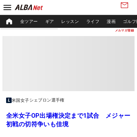
全ツアー
ギア
レッスン
ライフ
漫画
ゴルフ
メルマガ登録
シェブロン選手権
米国女子
全米女子OP出場権決定まで1試合 メジャー
初戦の切符争いも佳境