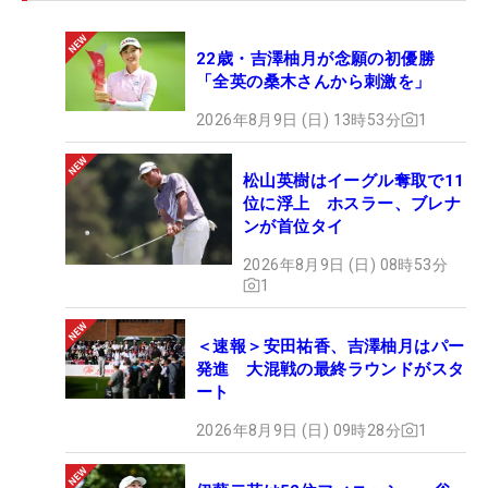
位）、西郷真央（43位）、岩井千怜（51位）、鈴木
愛（53位）、小祝さくら（55位）、櫻井心那（57
22歳・吉澤柚月が念願の初優勝
位）、西村優菜（73位）、神谷そら（74位）が圏内
「全英の桑木さんから刺激を」
につける。
2026年8月9日 (日) 13時53分
1
畑岡、古江、渋野、笹生、稲見は別枠ですでに決
定。吉田は80位、勝は88位と、こちらはもうひと踏
松山英樹はイーグル奪取で11
位に浮上 ホスラー、ブレナ
ん張りが必要だ。
ンが首位タイ
2026年8月9日 (日) 08時53分
4月3日時点とはつまり、来週1日に発表されるラン
1
キングで第一枠が決まるということ。ボーダーライ
ン上にいる選手にとっては今週の国内ツアー、米ツ
＜速報＞安田祐香、吉澤柚月はパー
アーの結果が大きな意味を持つことになる。
発進 大混戦の最終ラウンドがスタ
ート
2026年8月9日 (日) 09時28分
1