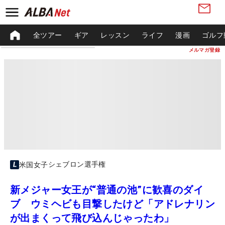
全ツアー
ギア
レッスン
ライフ
漫画
ゴルフ
メルマガ登録
シェブロン選手権
米国女子
新メジャー女王が“普通の池”に歓喜のダイ
ブ ウミヘビも目撃したけど「アドレナリン
が出まくって飛び込んじゃったわ」