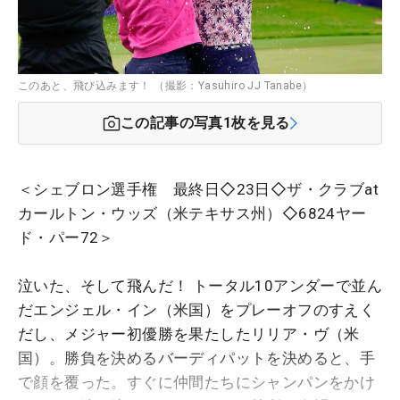
このあと、飛び込みます！ （撮影：Yasuhiro JJ Tanabe）
この記事の写真
1
枚を見る
＜シェブロン選手権 最終日◇23日◇ザ・クラブat
カールトン・ウッズ（米テキサス州）◇6824ヤー
ド・パー72＞
泣いた、そして飛んだ！ トータル10アンダーで並ん
だエンジェル・イン（米国）をプレーオフのすえく
だし、メジャー初優勝を果たしたリリア・ヴ（米
国）。勝負を決めるバーディパットを決めると、手
で顔を覆った。すぐに仲間たちにシャンパンをかけ