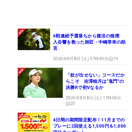
6戦連続予選落ちから復活の狼煙
入谷響を救った師匠・中嶋常幸の助
言
2026年8月8日 (土) 07時45分
19
「欲が出せない」コースだか
らこそ 吉澤柚月は“鬼門”の
決勝Rで初Vなるか
2026年8月8日 (土) 17時58分
20
4日間の期間限定配布！11月までの
プレーに2回使える1,500円＆1,000