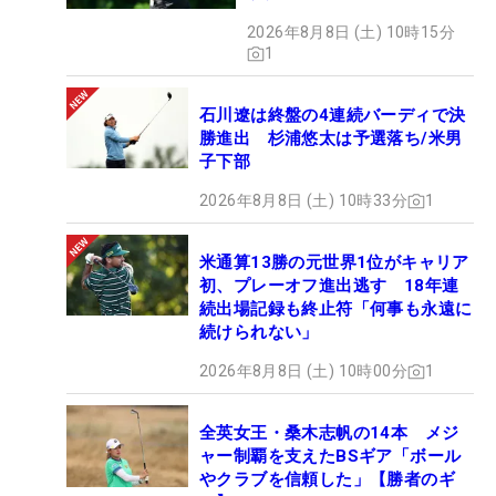
2026年8月8日 (土) 10時15分
1
石川遼は終盤の4連続バーディで決
勝進出 杉浦悠太は予選落ち/米男
子下部
2026年8月8日 (土) 10時33分
1
米通算13勝の元世界1位がキャリア
初、プレーオフ進出逃す 18年連
続出場記録も終止符「何事も永遠に
続けられない」
2026年8月8日 (土) 10時00分
1
全英女王・桑木志帆の14本 メジ
ャー制覇を支えたBSギア「ボール
やクラブを信頼した」【勝者のギ