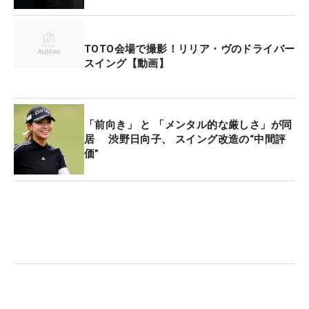
が飛び込んでから恒例となり、『ポピーズポンド』
の愛称で親しまれてきた。それが会場を米テキサス
TOTO会場で撮影！リリア・ヴのドライバー
州のザ・クラブatカールトン・ウッズに移しても継
スイング【動画】
続されたわけだが、本当に行われるかは疑問視され
ていた。
「前向き」 と 「メンタル的な厳しさ」が同
その理由は『水質』にある。ミッションヒルズCCの
居 渋野日向子、 スイング改造の“中間評
ポピーズポンドは池を区切り、そのなかはプールの
価”
ようにキレイな水が用意されていた。しかし今回
は、どう見ても常設されている“ただの池”。飛び込
むあたりの水中には、大きな生物が侵入しないよう
にネットで仕切られているというが、ウミヘビなど
がいるという噂も聞こえてくるほどで、お世辞にも
キレイとは言えない。実際、リリアはこんな話もし
た。