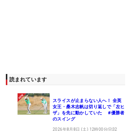
「昨日か一昨日だったかしら、17番の池でウミヘビ
を見たの。きょうはなんとなくそんなことは考えて
いたけど、感情が高ぶり、アドレナリンが出まくっ
て飛び込んじゃったわ」
メジャー制覇のよろこびが、いかに特別なものかが
伝わってくる。表彰式にはマスターズのグリーンジ
ャケットならぬ、“ホワイトバスローブ”を着用して
参加。今年2月にタイで行われた「ホンダLPGAタイ
ランド」でツアー初勝利を挙げた25歳は、2つ目に
読まれています
手にした大きなトロフィーに口づけした。「今回は
両親も見に来てくれていたし、この優勝にはとても
意味があるわ」。2023年4月23日は、テキサスに新
スライスが止まらない人へ！ 全英
たなメジャー優勝者と“新ポピーズポンド”が誕生し
女王・桑木志帆は切り返しで「左ヒ
た日になった。
ザ」を先に動かしていた #優勝者
のスイング
2026年8月8日 (土) 12時00分
32