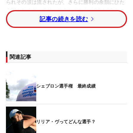
られその涙は流されたが、さらに勝利の余韻にひた
る間もなくギャラリースタンドから「GO！GO！」
のかけ声が飛び交う。
記事の続きを読む
これは大会名物となっている、優勝者が池にダイブ
することを促す声。それにのせられるように、リリ
アとそのチームは18番グリーン横に用意されたジャ
関連記事
ンプ台へと歩みを進める。そしてともに戦ったキャ
ディらとともに、大胆に池に飛び込んだ。
「練習ラウンドの時から、『勝ったらこの池にジャ
シェブロン選手権 最終成績
ンプするんだな』って思った。でも優勝したら、も
ちろん飛ぶって決めていたわ」
このダイブは、昨年まで米カリフォルニア州・ミッ
リリア・ヴってどんな選手？
ションヒルズCCで行われていた今大会の名物。
1988年大会を制したエイミー・アルコット（米国）