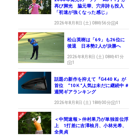
再び脚光 脇元華、穴井詩も投入
「初速が強くなった感じ」
2026年8月8日 (土) 08時56分
4
松山英樹は「69」も26位に
後退 日本勢2人が決勝へ
2026年8月8日 (土) 08時41分
1
話題の新作を抑えて『G440 K』が
首位 “10Ｋ”人気は未だに継続中 #
週間ギアランキング
2026年8月8日 (土) 18時00分
11
＜中間速報＞仲村果乃が単独首位浮
上 1打差に吉澤柚月、小林光希、
全美貞