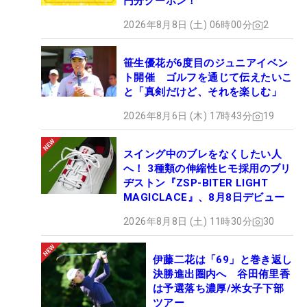
円分クーポン！
2026年8月8日 (土) 06時00分
2
笹生優花が6度目のジュニアイベン
ト開催 ゴルフを通じて伝えたいこ
と「真剣だけど、それを楽しむ」
2026年8月6日 (木) 17時43分
19
スイング中のブレをなくしたい人
へ！ 3種類の伸縮性ヒモ採用のブリ
ヂストン『ZSP-BITER LIGHT
MAGICLACE』、8月8日デビュー
2026年8月8日 (土) 11時30分
30
伊藤二花は「69」と巻き返し
決勝進出圏内へ 谷田侑里香
は予選落ち濃厚/米女子下部
ツアー