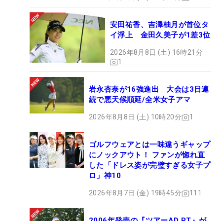
安田祐香、吉澤柚月が首位タ
イ浮上 金田久美子が1差3位
2026年8月8日 (土) 16時21分
1
岩永杏奈が16強進出 大会は3日連
続で悪天候順延/全米女子アマ
2026年8月8日 (土) 10時20分
1
ゴルフウェアとは一味違うギャップ
にノックアウト！ ファンが惚れ直
した「ドレス姿が完璧すぎる女子プ
ロ」神10
2026年8月7日 (金) 19時45分
111
2006年発売の『ツアーAD PT』が