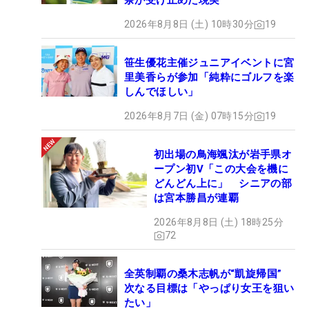
奈が受け止めた現実
2026年8月8日 (土) 10時30分
19
笹生優花主催ジュニアイベントに宮
里美香らが参加「純粋にゴルフを楽
しんでほしい」
2026年8月7日 (金) 07時15分
19
初出場の鳥海颯汰が岩手県オ
ープン初V「この大会を機に
どんどん上に」 シニアの部
は宮本勝昌が連覇
2026年8月8日 (土) 18時25分
72
全英制覇の桑木志帆が“凱旋帰国”
次なる目標は「やっぱり女王を狙い
たい」