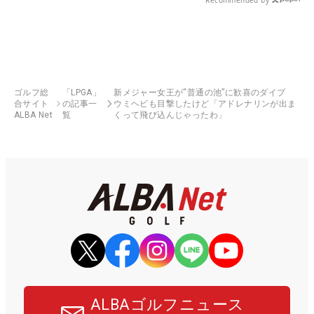
Recommended by
ゴルフ総
「LPGA」
新メジャー女王が“普通の池”に歓喜のダイブ
合サイト
の記事一
ウミヘビも目撃したけど「アドレナリンが出ま
ALBA Net
覧
くって飛び込んじゃったわ」
ALBAゴルフニュース