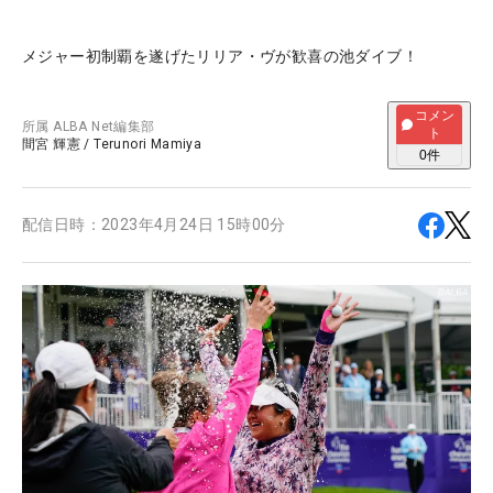
メジャー初制覇を遂げたリリア・ヴが歓喜の池ダイブ！
コメン
所属
ALBA Net編集部
ト
間宮 輝憲
/
Terunori Mamiya
0
件
配信日時：
2023年4月24日 15時00分