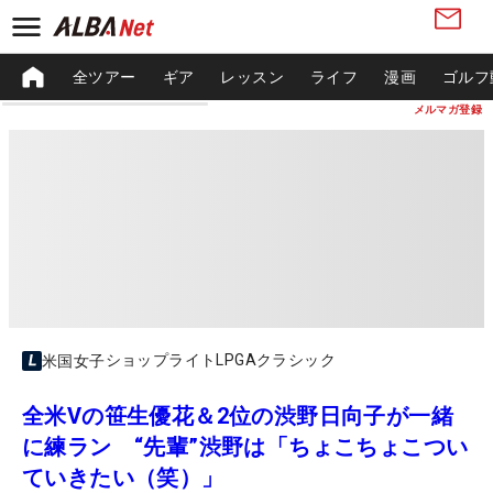
全ツアー
ギア
レッスン
ライフ
漫画
ゴルフ
メルマガ登録
ショップライトLPGAクラシック
米国女子
全米Vの笹生優花＆2位の渋野日向子が一緒
に練ラン “先輩”渋野は「ちょこちょこつい
ていきたい（笑）」