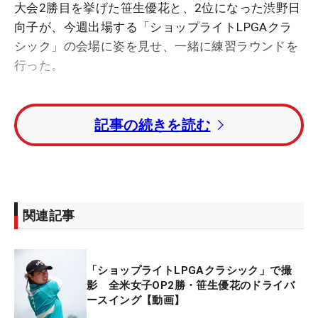
大会2勝目を挙げた笹生優花と、2位になった渋野日
向子が、今週出場する「ショップライトLPGAクラ
シック」の会場に姿を見せ、一緒に練習ラウンドを
行った。
もともと一緒に回る予定はなかったものの、練習場
記事の続きを読む
で会い、タイミングもよかったため、同伴プレーが
実現。昼過ぎに10番からスタートし、まずはイン9
ホールのコースの状態などを確かめた。激闘を終え
てからまだ2日しか経っていないが、笑い声が絶え
ないラウンドで元気な様子を見せている。
関連記事
普段から仲良しの2人。「楽しかった」と感想を話
した渋野は、「私にとって、優花は頼りになる部分
「ショップライトLPGAクラシック」で撮
がありすぎる。こうやって一緒に練習ラウンドをさ
影 全米女子OP2勝・笹生優花のドライバ
せてもらうことは今までもあったし、これからもあ
ースイング【動画】