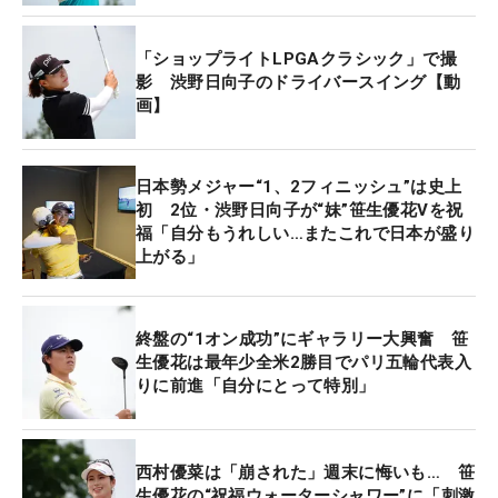
ると思う。お願いすることもあるだろうし…ちょこ
ちょこついていきたいな（笑）」と、2度目の全米
「ショップライトLPGAクラシック」で撮
制覇を果たした“後輩”について話す。
影 渋野日向子のドライバースイング【動
画】
一方、「（先週の）結果は関係なくラウンドして、
先輩・後輩が一緒に回ってる感じですね」という笹
生も、「仲がいい選手がいるのはいいこと。渋野さ
日本勢メジャー“1、2フィニッシュ”は史上
初 2位・渋野日向子が“妹”笹生優花Vを祝
んとはいろいろなことを話しています」と信頼感を
福「自分もうれしい…またこれで日本が盛り
うかがわせた。
上がる」
米国女子ツアーで年間2試合しかない3日間大会のひ
とつは、7日（金）に開幕。プロアマが5日（水）、
終盤の“1オン成功”にギャラリー大興奮 笹
6日（木）と2日間あり、渋野と笹生はともに6日に
生優花は最年少全米2勝目でパリ五輪代表入
りに前進「自分にとって特別」
出場し、そこで18ホールをプレーする。あすは練習
のみになるため、貴重なラウンドになったはずだ。
（文・間宮輝憲）
西村優菜は「崩された」週末に悔いも… 笹
生優花の“祝福ウォーターシャワー”に「刺激