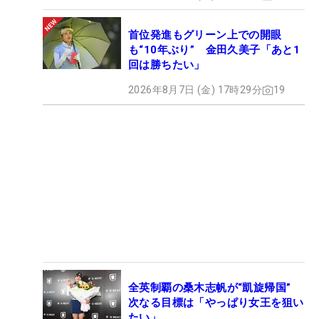
首位発進もグリーン上での開眼
も“10年ぶり” 金田久美子「あと1
回は勝ちたい」
2026年8月7日 (金) 17時29分
19
全英制覇の桑木志帆が“凱旋帰国”
次なる目標は「やっぱり女王を狙い
たい」