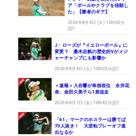
ア「ボールやクラブを信頼し
た」【勝者のギア】
2026年8月4日 (火) 12時00分
1
J・ローズが『イエローボール』に
変更？ 桑木志帆の歴史的Vがメジ
ャーチャンプにも影響か
2026年8月4日 (火) 10時02分
1
＜速報＞入谷響が単独首位 永井花
奈、金田久美子ら1差追走
2026年8月7日 (金) 12時42分
1
「61」マークのホスラーは勝てば
70人抜き！ 大逆転プレーオフ進
出なるか