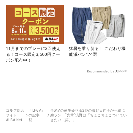
県）
11月までのプレーに2回使え
猛暑を乗り切る！ こだわり機
る！コース限定3,500円クー
能派パンツ4選
ポン配布中！
Recommended by
ゴルフ総合
「LPGA」
全米Vの笹生優花＆2位の渋野日向子が一緒に
サイト
の記事一
練ラン “先輩”渋野は「ちょこちょこついてい
ALBA Net
覧
きたい（笑）」