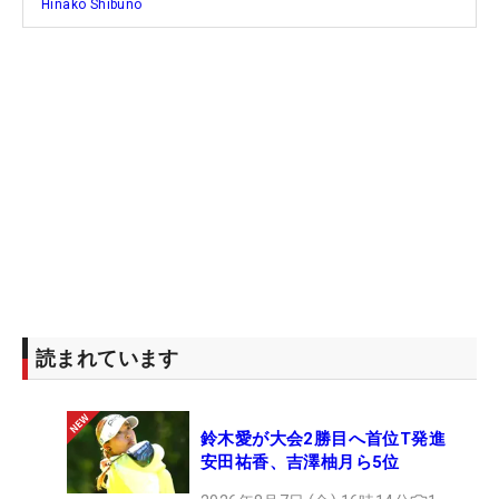
Hinako Shibuno
読まれています
鈴木愛が大会2勝目へ首位T発進
安田祐香、吉澤柚月ら5位