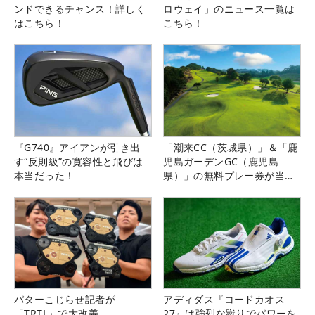
ンドできるチャンス！詳しく
ロウェイ」のニュース一覧は
はこちら！
こちら！
『G740』アイアンが引き出
「潮来CC（茨城県）」＆「鹿
す“反則級”の寛容性と飛びは
児島ガーデンGC（鹿児島
本当だった！
県）」の無料プレー券が当た
る！！
パターこじらせ記者が
アディダス『コードカオス
「TRTL」で大改善
27』は強烈な蹴りでパワーを