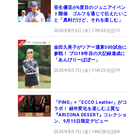
笹生優花が6度目のジュニアイベン
ト開催 ゴルフを通じて伝えたいこ
と「真剣だけど、それを楽しむ」
2026年8月6日 (木) 17時43分
19
金田久美子がツアー通算500試合に
参戦！ プロ18年目の大記録達成に
「あんびりーばぼー」
2026年8月7日 (金) 11時25分
19
「PING」×「ECCO Leather」がコ
ラボ！ 経年変化を楽しむ上質な
『ARIZONA DESERT』コレクショ
ン、9月15日限定デビュー
2026年8月7日 (金) 14時28分
64