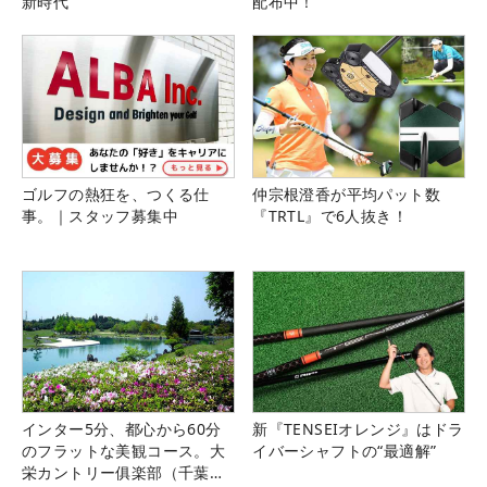
新時代
配布中！
ゴルフの熱狂を、つくる仕
仲宗根澄香が平均パット数
事。｜スタッフ募集中
『TRTL』で6人抜き！
インター5分、都心から60分
新『TENSEIオレンジ』はドラ
のフラットな美観コース。大
イバーシャフトの“最適解”
栄カントリー俱楽部（千葉