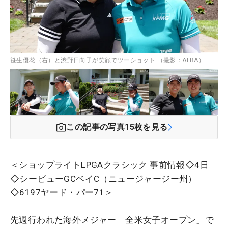
笹生優花（右）と渋野日向子が笑顔でツーショット （撮影：ALBA）
この記事の写真
15
枚を見る
＜ショップライトLPGAクラシック 事前情報◇4日
◇シービューGCベイC（ニュージャージー州）
◇6197ヤード・パー71＞
先週行われた海外メジャー「全米女子オープン」で