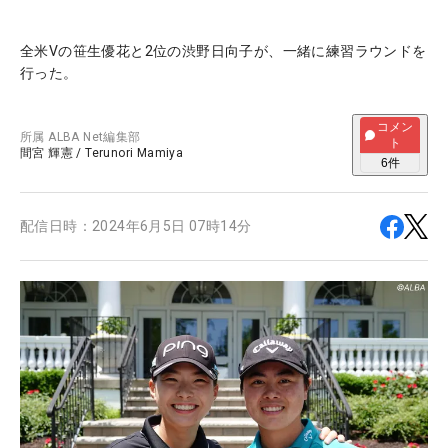
全米Vの笹生優花と2位の渋野日向子が、一緒に練習ラウンドを
行った。
コメン
所属
ALBA Net編集部
ト
間宮 輝憲
/
Terunori Mamiya
6
件
配信日時：
2024年6月5日 07時14分