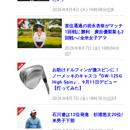
2026年8月4日 (火) 16時58分
8
首位通過の岩永杏奈がマッチ
1回戦に勝利 廣吉優梨菜も2
回戦へ/全米女子アマ
2026年8月7日 (金) 10時04分
1
お助けドルフィンが激スピンに！
ノーメッキのキャスコ『DW-125G
High Spin』、9月11日デビュー
【打ってみた】
2026年8月7日 (金) 18時36分
33
石川遼は12位発進 杉浦悠太20位/
米男子下部