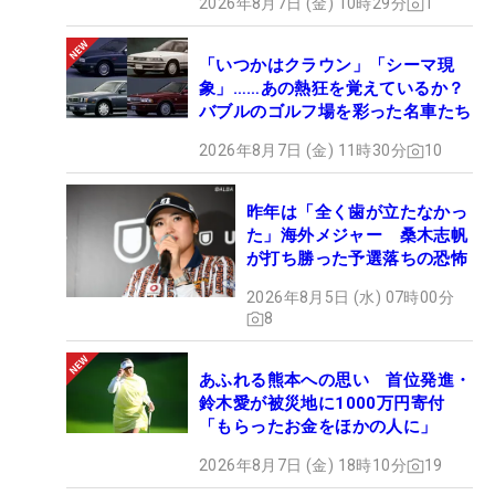
2026年8月7日 (金) 10時29分
1
「いつかはクラウン」「シーマ現
象」……あの熱狂を覚えているか？
バブルのゴルフ場を彩った名車たち
2026年8月7日 (金) 11時30分
10
昨年は「全く歯が立たなかっ
た」海外メジャー 桑木志帆
が打ち勝った予選落ちの恐怖
2026年8月5日 (水) 07時00分
8
あふれる熊本への思い 首位発進・
鈴木愛が被災地に1000万円寄付
「もらったお金をほかの人に」
2026年8月7日 (金) 18時10分
19