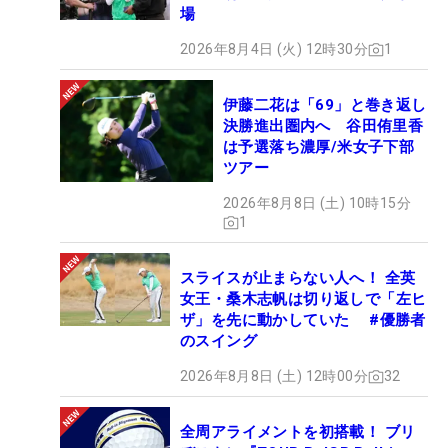
場
2026年8月4日 (火) 12時30分
1
伊藤二花は「69」と巻き返し
決勝進出圏内へ 谷田侑里香
は予選落ち濃厚/米女子下部
ツアー
2026年8月8日 (土) 10時15分
1
スライスが止まらない人へ！ 全英
女王・桑木志帆は切り返しで「左ヒ
ザ」を先に動かしていた #優勝者
のスイング
2026年8月8日 (土) 12時00分
32
全周アライメントを初搭載！ ブリ