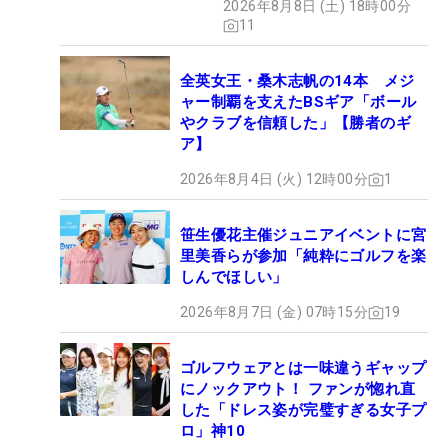
2026年8月8日 (土) 18時00分
11
全英女王・桑木志帆の14本 メジ
ャー制覇を支えたBSギア「ボール
やクラブを信頼した」【勝者のギ
ア】
2026年8月4日 (火) 12時00分
1
笹生優花主催ジュニアイベントに宮
里美香らが参加「純粋にゴルフを楽
しんでほしい」
2026年8月7日 (金) 07時15分
19
ゴルフウェアとは一味違うギャップ
にノックアウト！ ファンが惚れ直
した「ドレス姿が完璧すぎる女子プ
ロ」神10