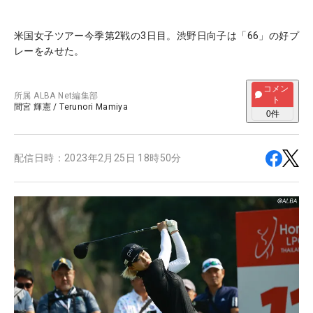
米国女子ツアー今季第2戦の3日目。渋野日向子は「66」の好プ
レーをみせた。
コメン
所属
ALBA Net編集部
ト
間宮 輝憲
/
Terunori Mamiya
0
件
配信日時：
2023年2月25日 18時50分