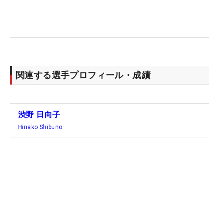
他のホールではアプローチで拾ったパーも印象に残
ったが、「納得のいくショットが打てて、いいスコ
アが出せるように頑張りたい。パーオン率が低く、
パターに助けられたけど、そこは不本意。納得いく
ショットを打ってスコアを出せるように」というの
が本音。スイング改造中に迎えた初戦とあって、や
関連する選手プロフィール・成績
はりショットのできは気持ちを左右する。
トップと11打差の20位タイから出る最終日は、笹生
渋野 日向子
優花、アマチュアの馬場咲希（代々木高2年）ら日
Hinako Shibuno
本勢2人と同組になる。和やかな雰囲気のなか進み
そうなラウンドで、気持ちよくクラブを振り抜きた
い。（文・間宮輝憲）