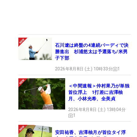
石川遼は終盤の4連続バーディで決
勝進出 杉浦悠太は予選落ち/米男
子下部
2026年8月8日 (土) 10時33分
1
＜中間速報＞仲村果乃が単独
首位浮上 1打差に吉澤柚
月、小林光希、全美貞
2026年8月8日 (土) 13時04分
1
安田祐香、吉澤柚月が首位タイ浮