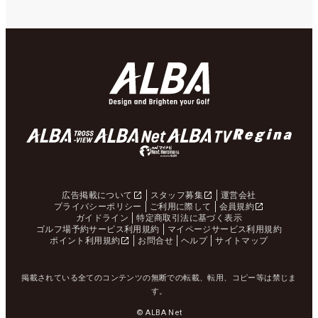
広告掲載について
スタッフ募集
運営会社
プライバシーポリシー
ご利用に際して
会員規約
ガイドライン
特定商取引法に基づく表示
ゴルフ場予約サービス利用規約
マイページサービス利用規約
ポイント利用規約
お問合せ
ヘルプ
サイトマップ
掲載されている全てのコンテンツの無断での転載、転用、コピー等は禁じま
す。
© ALBA Net