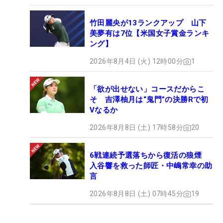
竹田麗央が13ランクアップ 山下
美夢有は7位【米国女子賞金ランキ
ング】
2026年8月4日 (火) 12時00分
1
「欲が出せない」コースだからこ
そ 吉澤柚月は“鬼門”の決勝Rで初
Vなるか
2026年8月8日 (土) 17時58分
20
6戦連続予選落ちから復活の狼煙
入谷響を救った師匠・中嶋常幸の助
言
2026年8月8日 (土) 07時45分
19