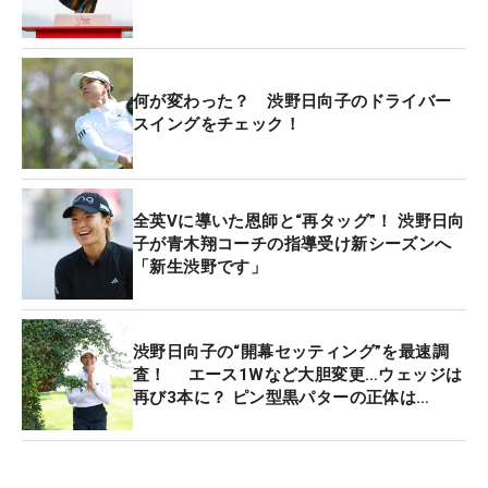
段を上らず、再びボールが戻ってきた。今度はグリ
ーン上で止まったものの、15メートルほどのパーパ
ットを残した。
何が変わった？ 渋野日向子のドライバー
スイングをチェック！
「『落ちてきたな、仕方ない』と思って見てたら、
自分のところまで落ちてきてすごいショックだっ
た。（4打目も）また戻ってきて、まだ戻るんかっ
全英Vに導いた恩師と“再タッグ”！ 渋野日向
て。難しかった」。だが、ここで「まっすぐ打と
子が青木翔コーチの指導受け新シーズンへ
う」と思った一打が、段を上るとコロコロ転がりカ
「新生渋野です」
ップイン。まるでイーグルでも奪ったかのような歓
声がこだました。さらに、続く1番でもタイのファ
ンを盛り上げることに。10メートルのパットを沈
渋野日向子の“開幕セッティング”を最速調
め、今年の公式戦自身初となるイーグルを奪取し
査！ エース1Wなど大胆変更…ウェッジは
再び3本に？ ピン型黒パターの正体は…
た。「ラッキーだったなー。18番があったからこそ
の1番のイーグルだとも思う。助かりました」。