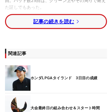
回。パット数25回は、グリーン上やその周りで耐え
た証しでもあった。
記事の続きを読む
この日のファーストショットになった10番のドライ
バーショットは、右に逸れ、さらに前方を木がふさ
ぐラフに落ちた。ここは軽く前方のフェアウェイに
出すだけ。パー5のためスコア上は無傷で済んだも
のの、その後も含め「いい感触で打てたショットは
関連記事
少ない。風が吹いて体が反応したのか、いまいち振
り切れなかった」と不満が残る。
“パターに助けられた”のは、2つ伸ばして迎えた18
ホンダLPGAタイランド 3日目の成績
番。2打目をグリーン左脇まで運び、ウェッジを握
ってからだ。ここはうねった2段グリーンで、3日目
のピンは最上段に切られていた。3打目は、わずか
に段を上りきらず傾斜を転がり、もともと打った位
大会最終日の組み合わせ＆スタート時間
置まで逆戻り。すると続く4打目もダフった影響で