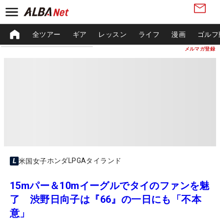
全ツアー
ギア
レッスン
ライフ
漫画
ゴルフ
メルマガ登録
ホンダLPGAタイランド
米国女子
15mパー＆10mイーグルでタイのファンを魅
了 渋野日向子は『66』の一日にも「不本
意」