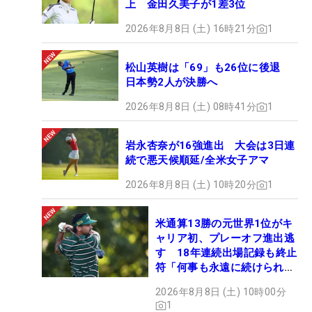
上 金田久美子が1差3位
2026年8月8日 (土) 16時21分
1
松山英樹は「69」も26位に後退
日本勢2人が決勝へ
2026年8月8日 (土) 08時41分
1
岩永杏奈が16強進出 大会は3日連
続で悪天候順延/全米女子アマ
2026年8月8日 (土) 10時20分
1
米通算13勝の元世界1位がキ
ャリア初、プレーオフ進出逃
す 18年連続出場記録も終止
符「何事も永遠に続けられな
い」
2026年8月8日 (土) 10時00分
1