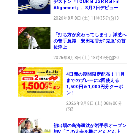
ヂストン『TOUR B JGR Roll-in
Alignment』、8月7日デビュー
2026年8月8日 (土) 11時35分
13
「打ち方が変わってしまう」洋芝へ
の苦手意識 安田祐香が“克服”の首
位浮上
2026年8月8日 (土) 18時49分
20
4日間の期間限定配布！11月
までのプレーに2回使える
1,500円＆1,000円分クーポ
ン！
2026年8月8日 (土) 06時00分
2
初出場の鳥海颯汰が岩手県オープン
初V「この大会を機にどんどん上