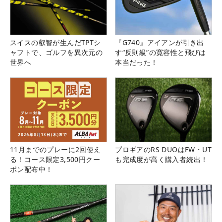
スイスの叡智が生んだTPTシ
『G740』アイアンが引き出
ャフトで、ゴルフを異次元の
す“反則級”の寛容性と飛びは
世界へ
本当だった！
11月までのプレーに2回使え
プロギアのRS DUOはFW・UT
る！コース限定3,500円クー
も完成度が高く購入者続出！
ポン配布中！