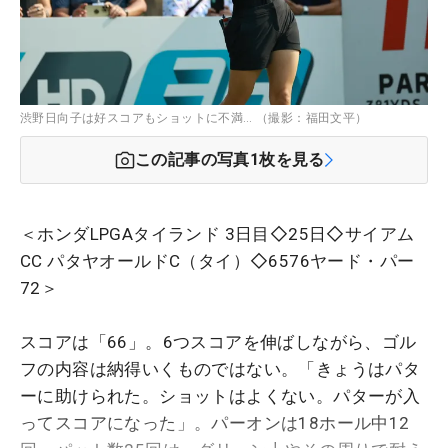
渋野日向子は好スコアもショットに不満… （撮影：福田文平）
この記事の写真
1
枚を見る
＜ホンダLPGAタイランド 3日目◇25日◇サイアム
CC パタヤオールドC（タイ）◇6576ヤード・パー
72＞
スコアは「66」。6つスコアを伸ばしながら、ゴル
フの内容は納得いくものではない。「きょうはパタ
ーに助けられた。ショットはよくない。パターが入
ってスコアになった」。パーオンは18ホール中12