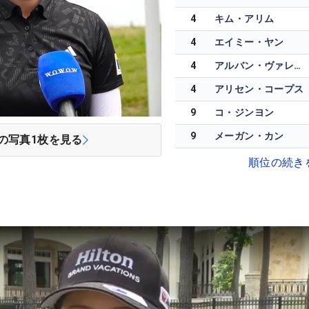
4
キム・アリム
4
エイミー・ヤン
4
アルバン・ヴァレンズエラ
4
アリセン・コープス
9
コ・ジンヨン
9
メーガン・カン
の写真
1
枚を見る
順位の続き