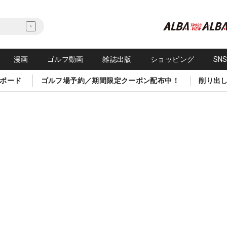
漫画
ゴルフ動画
雑誌出版
ショッピング
SN
ボード
ゴルフ場予約／期間限定クーポン配布中！
削り出