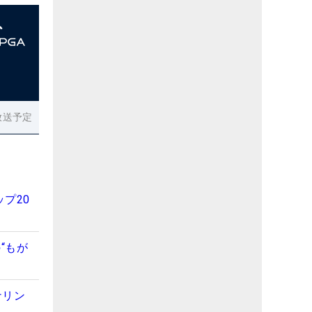
放送予定
プ20
“もが
ナリン