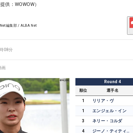
提供：WOWOW）
 Net編集部
/
ALBA Net
6時08分
動画
Round
4
順位
選手名
1
リリア・ヴ
1
エンジェル・イン
3
ネリー・コルダ
4
ジーノ・ティティクル