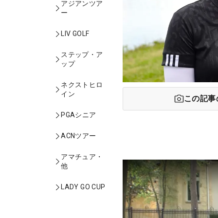
アジアンツア
ー
LIV GOLF
ステップ・ア
ップ
ネクストヒロ
イン
この記事
PGAシニア
ACNツアー
アマチュア・
他
LADY GO CUP