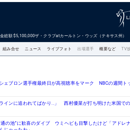
金総額
$5,100,000
ザ・クラブatカールトン・ウッズ（テキサス州）
組み合せ
ニュース
ライブフォト
出場選手
概要など
TV
シェブロン選手権最終日が高視聴率をマーク NBCの週間トッ
ラインに追われてばかり…」 西村優菜が打ち明けた米国での
普通の池”に歓喜のダイブ ウミヘビも目撃したけど「アドレ
んじゃったわ」