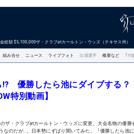
金総額
$5,100,000
ザ・クラブatカールトン・ウッズ（テキサス州）
組み合せ
ニュース
ライブフォト
出場選手
概要など
TV
!? 優勝したら池にダイブする？
OW特別動画】
のザ・クラブatカールトン・ウッズに変更。大会名物の優勝
そうなのだが…。日本勢にずばり聞いてみた。『優勝したら池