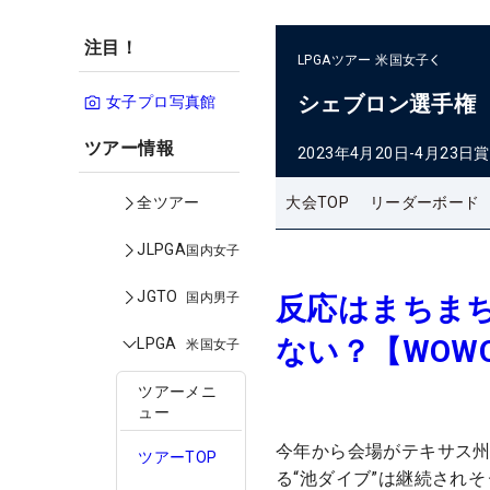
注目！
LPGAツアー
米国女子
シェブロン選手権
女子プロ写真館
ツアー情報
2023年4月20日-4月23日
賞
大会TOP
リーダーボード
全ツアー
JLPGA
国内女子
JGTO
国内男子
反応はまちまち
ない？【WOW
LPGA
米国女子
ツアーメニ
ュー
今年から会場がテキサス州
ツアーTOP
る“池ダイブ”は継続され