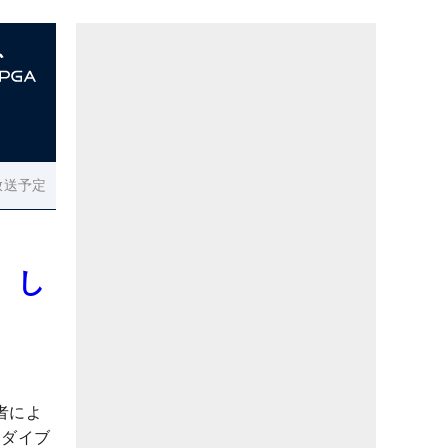
放送予定
 し
者によ
にダイブ