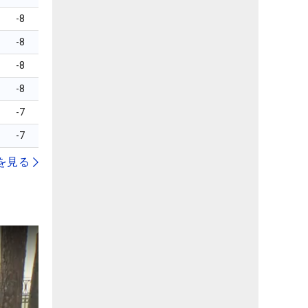
-8
-8
-8
-8
-7
-7
を見る