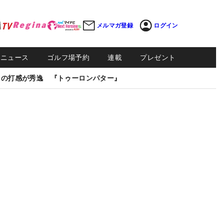
メルマガ登録
ログイン
Sニュース
ゴルフ場予約
連載
プレゼント
しの打感が秀逸 『トゥーロンパター』