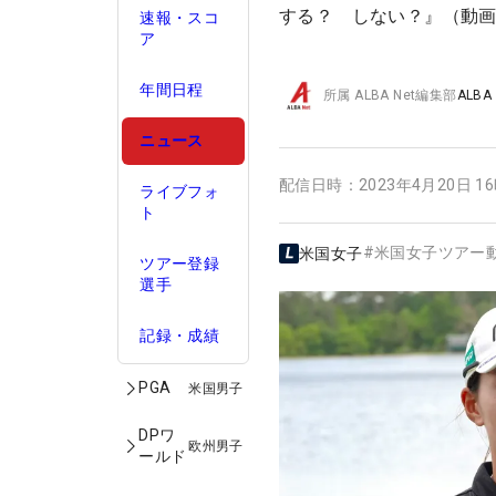
する？ しない？』（動画
速報・スコ
ア
年間日程
所属
ALBA Net編集部
ALBA
ニュース
配信日時：
2023年4月20日 1
ライブフォ
ト
#
米国女子ツアー
米国女子
ツアー登録
選手
記録・成績
PGA
米国男子
DPワ
欧州男子
ールド