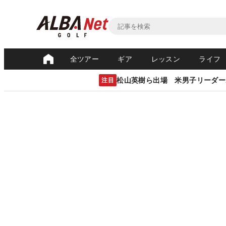
全ツアー
ギア
レッスン
ライフ
松山英樹ら出場 米男子リーダー
注目