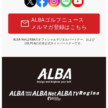
ALBAゴルフニュース
メルマガ登録はこちら
ALBA NetはR&Aのオフィシャルデジタルパートナー、および
USLPGAの日本公式サイトパートナーです。