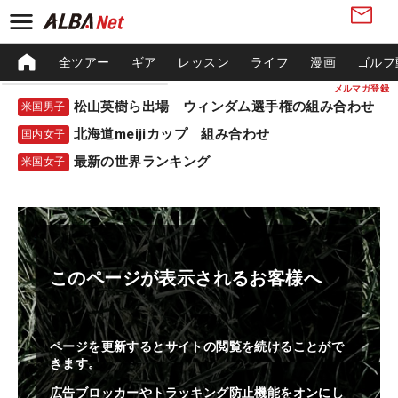
全ツアー
ギア
レッスン
ライフ
漫画
ゴルフ
メルマガ登録
松山英樹ら出場 ウィンダム選手権の組み合わせ
米国男子
北海道meijiカップ 組み合わせ
国内女子
最新の世界ランキング
米国女子
このページが表示されるお客様へ
ページを更新するとサイトの閲覧を続けることがで
きます。
広告ブロッカーやトラッキング防止機能をオンにし