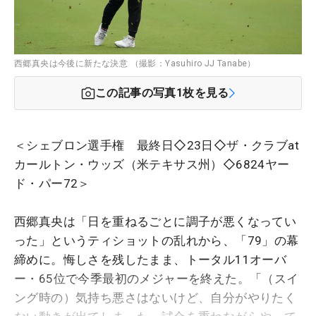
西郷真央は今後に新たな決意 （撮影：Yasuhiro JJ Tanabe）
この記事の写真
1
枚を見る
＜シェブロン選手権 最終日◇23日◇ザ・クラブat
カールトン・ウッズ（米テキサス州）◇6824ヤー
ド・パー72＞
西郷真央は「日を重ねるごとに調子が悪くなってい
った」というティショットの乱れから、「79」の幕
締めに。悔しさを残したまま、トータル11オーバ
ー・65位で今季最初のメジャーを終えた。「（スイ
ング時の）気持ち悪さはないけど、自分がやりたく