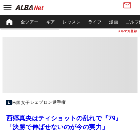
全ツアー
ギア
レッスン
ライフ
漫画
ゴルフ
メルマガ登録
シェブロン選手権
米国女子
西郷真央はティショットの乱れで『79』
「決勝で伸ばせないのが今の実力」