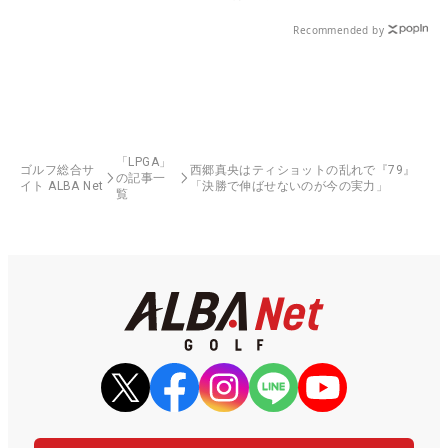
Recommended by
「LPGA」
ゴルフ総合サ
西郷真央はティショットの乱れで『79』
の記事一
イト ALBA Net
「決勝で伸ばせないのが今の実力」
覧