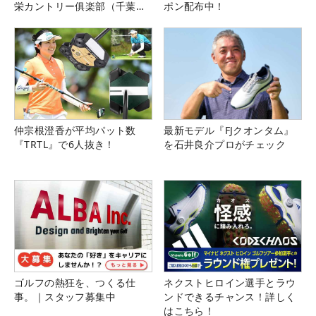
栄カントリー俱楽部（千葉
ポン配布中！
県）
仲宗根澄香が平均パット数
最新モデル『FJクオンタム』
『TRTL』で6人抜き！
を石井良介プロがチェック
ゴルフの熱狂を、つくる仕
ネクストヒロイン選手とラウ
事。｜スタッフ募集中
ンドできるチャンス！詳しく
はこちら！