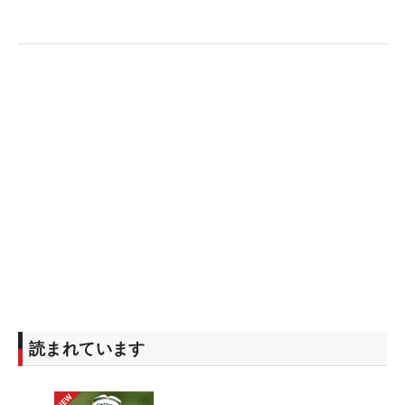
後に行われるメジャーへの出場も目標に掲げる。
「決勝ラウンドで伸ばせないのが今の実力。ティシ
ョットがうまくいってパッティングが入っても、30
位までしかいけない。もっと上を目指したいと思っ
ているので、すべてにおいて練習したい」。そんな
考えが、今後のモチベーションになるはずだ。
（文・間宮輝憲）
読まれています