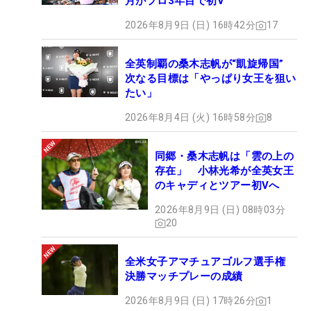
月がプロ3年目で初V
2026年8月9日 (日) 16時42分
17
全英制覇の桑木志帆が“凱旋帰国”
次なる目標は「やっぱり女王を狙い
たい」
2026年8月4日 (火) 16時58分
8
同郷・桑木志帆は「雲の上の
存在」 小林光希が全英女王
のキャディとツアー初Vへ
2026年8月9日 (日) 08時03分
20
全米女子アマチュアゴルフ選手権
決勝マッチプレーの成績
2026年8月9日 (日) 17時26分
1