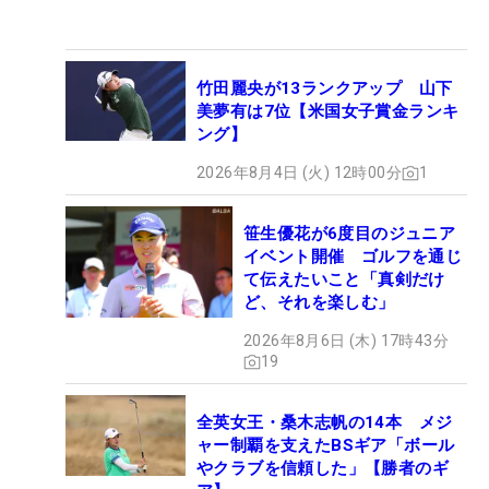
竹田麗央が13ランクアップ 山下
美夢有は7位【米国女子賞金ランキ
ング】
2026年8月4日 (火) 12時00分
1
笹生優花が6度目のジュニア
イベント開催 ゴルフを通じ
て伝えたいこと「真剣だけ
ど、それを楽しむ」
2026年8月6日 (木) 17時43分
19
全英女王・桑木志帆の14本 メジ
ャー制覇を支えたBSギア「ボール
やクラブを信頼した」【勝者のギ