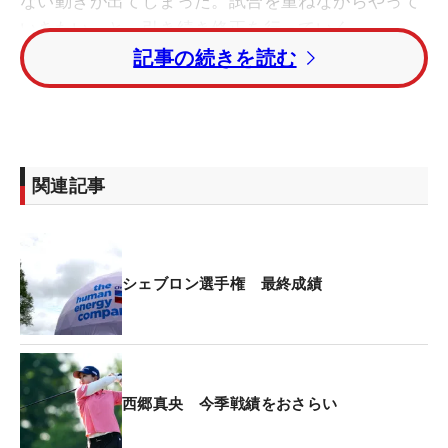
ない動きが出てしまった。試合を重ねながらやって
いきたい」と、引き続き修正を行っていく。
記事の続きを読む
大きく右に曲がったティショットがOBになりボギー
フィニッシュした最終18番など、肝心なところで安
定を失った。「予選通過できたのは一つの自信。た
だ2日目も勝負をかけないといけないところは3番ウ
関連記事
ッドを持ちました」。ドライバー不振に陥った昨季
終盤。その流れがメジャーの舞台で訪れてしまっ
た。第2ラウンドには「68」をマークし、予選通過
を果たしたが、まだ状態は“日替わり”ともいえる。
シェブロン選手権 最終成績
「オフのころを考えれば、この試合に来られたこと
が奇跡」。それほどの状態から、ここで戦うまでに
は持ち直した。「死ぬ気で練習した」ことがその背
西郷真央 今季戦績をおさらい
景にある。「今まではドライバーで（フェアウェイ
を）キープできていたと思ったので、ティショット