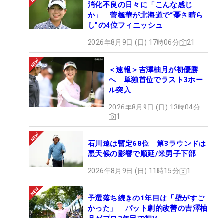
消化不良の日々に「こんな感じ
か」 菅楓華が北海道で“憂さ晴ら
し”の4位フィニッシュ
2026年8月9日 (日) 17時06分
21
＜速報＞吉澤柚月が初優勝
へ 単独首位でラスト3ホー
ル突入
2026年8月9日 (日) 13時04分
1
石川遼は暫定68位 第3ラウンドは
悪天候の影響で順延/米男子下部
2026年8月9日 (日) 11時15分
1
予選落ち続きの1年目は「壁がすご
かった」 パット劇的改善の吉澤柚