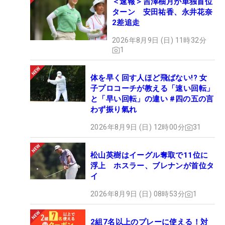
＜速報＞吉澤柚月が単独首位
ターン 安田祐香、永井花奈
2差追走
2026年8月9日 (日) 11時32分
1
体を早く回す人ほど飛ばない!? 女
子プロコーチが教える「速い回転」
と「早い回転」の違い #四の五の言
わず振り氣れ
2026年8月9日 (日) 12時00分
31
松山英樹はイーグル奪取で11位に
浮上 ホスラー、ブレナンが首位タ
イ
2026年8月9日 (日) 08時53分
1
2組7名以上のプレーに使える！対