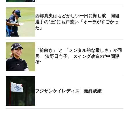
でドライバーを選択できるような調子に持っていき
たい」と、ここからもクラブを振り続ける。
西郷真央はもどかしい一日に悔し涙 同組
選手の“圧”にも戸惑い「オーラがすごかっ
た」
あす米国を離れ、ディフェンディング大会の「パナ
ソニックオープンレディース」に出場するために日
本に戻る。「もちろんコースは違うけれど、やるべ
「前向き」 と 「メンタル的な厳しさ」が同
きことは変わらない。まずはきょうのティショット
居 渋野日向子、 スイング改造の“中間評
をしっかり反省して、まとめられるようにした
価”
い」。4日間通じてのフェアウェイキープ率は66％
だが、ここぞで大きなミスがでない安定感を取り戻
す。
フジサンケイレディス 最終成績
昨年は「全米女子オープン」、「KPMG全米女子プ
ロゴルフ選手権」、「エビアン選手権」、「AIG女
子オープン（全英）」と4つのメジャーに出場。エ
ビアン選手権では3位にもなった。もちろん、この