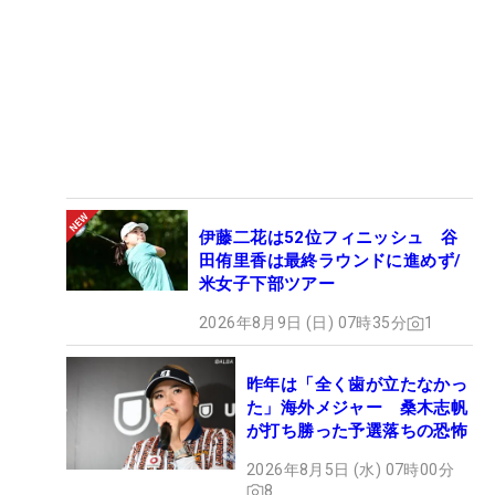
伊藤二花は52位フィニッシュ 谷
田侑里香は最終ラウンドに進めず/
米女子下部ツアー
2026年8月9日 (日) 07時35分
1
昨年は「全く歯が立たなかっ
た」海外メジャー 桑木志帆
が打ち勝った予選落ちの恐怖
2026年8月5日 (水) 07時00分
8