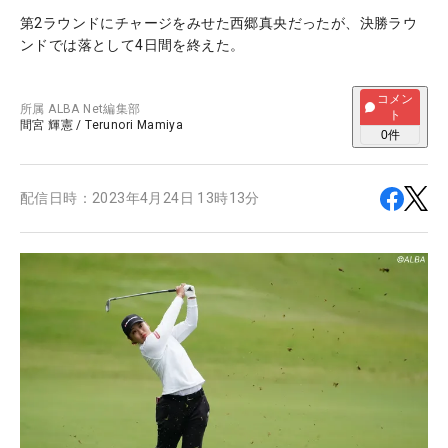
第2ラウンドにチャージをみせた西郷真央だったが、決勝ラウ
ンドでは落として4日間を終えた。
コメン
所属
ALBA Net編集部
ト
間宮 輝憲
/
Terunori Mamiya
0
件
配信日時：
2023年4月24日 13時13分