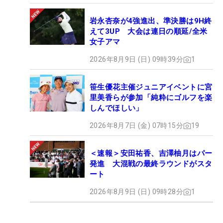
岩永杏奈が4強進出、準決勝は9H終
えて3UP 大会は連日の順延/全米
女子アマ
2026年8月9日 (日) 09時39分
1
笹生優花主催ジュニアイベントに宮
里美香らが参加「純粋にゴルフを楽
しんでほしい」
2026年8月7日 (金) 07時15分
19
＜速報＞安田祐香、吉澤柚月はパー
発進 大混戦の最終ラウンドがスタ
ート
2026年8月9日 (日) 09時28分
1