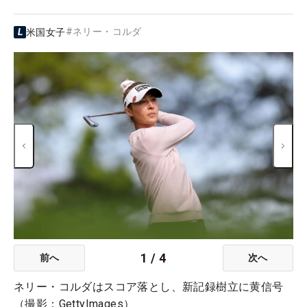
#
ネリー・コルダ
米国女子
1
/
4
前へ
次へ
ネリー・コルダはスコア落とし、新記録樹立に黄信号
（撮影：GettyImages）