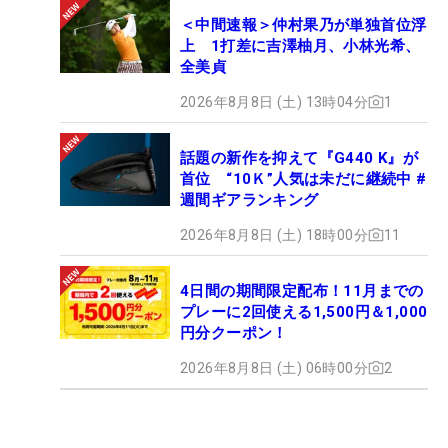
＜中間速報＞仲村果乃が単独首位浮
上 1打差に吉澤柚月、小林光希、
全美貞
2026年8月8日 (土) 13時04分
1
話題の新作を抑えて『G440 K』が
首位 “10Ｋ”人気は未だに継続中 #
週間ギアランキング
2026年8月8日 (土) 18時00分
11
4日間の期間限定配布！11月までの
プレーに2回使える1,500円＆1,000
円分クーポン！
2026年8月8日 (土) 06時00分
2