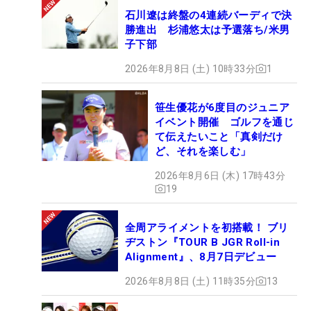
石川遼は終盤の4連続バーディで決
勝進出 杉浦悠太は予選落ち/米男
子下部
2026年8月8日 (土) 10時33分
1
笹生優花が6度目のジュニア
イベント開催 ゴルフを通じ
て伝えたいこと「真剣だけ
ど、それを楽しむ」
2026年8月6日 (木) 17時43分
19
全周アライメントを初搭載！ ブリ
ヂストン『TOUR B JGR Roll-in
Alignment』、8月7日デビュー
2026年8月8日 (土) 11時35分
13