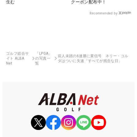
生む
クーポン配布中！
Recommended by
ゴルフ総合サ
「LPGA」
前人未踏の6連勝に黄信号 ネリー・コル
イト ALBA
の写真一
ダはついに失速「すべてが残念な日」
Net
覧