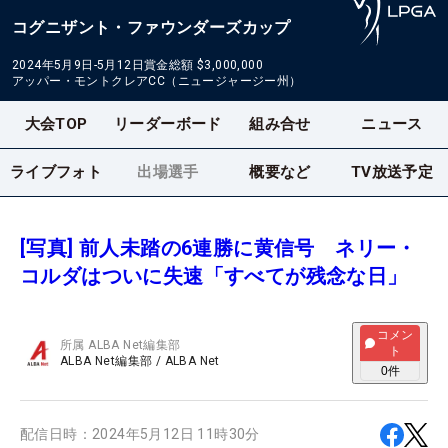
コグニザント・ファウンダーズカップ
2024年5月9日-5月12日
賞金総額
$3,000,000
アッパー・モントクレアCC（ニュージャージー州）
大会TOP
リーダーボード
組み合せ
ニュース
ライブフォト
出場選手
概要など
TV放送予定
[写真] 前人未踏の6連勝に黄信号 ネリー・
コルダはついに失速「すべてが残念な日」
コメン
所属
ALBA Net編集部
ト
ALBA Net編集部
/
ALBA Net
0
件
配信日時：
2024年5月12日 11時30分