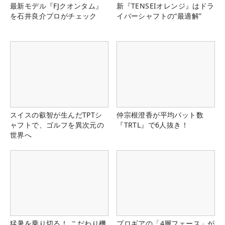
最新モデル『FJクオンタム』
新『TENSEIオレンジ』はドラ
を石井良介プロがチェック
イバーシャフトの“最適解”
スイスの叡智が生んだTPTシ
仲宗根澄香が平均パット数
ャフトで、ゴルフを異次元の
『TRTL』で6人抜き！
世界へ
猛暑を乗り切る！ こだわり機
プロギアの「4層フェース」が