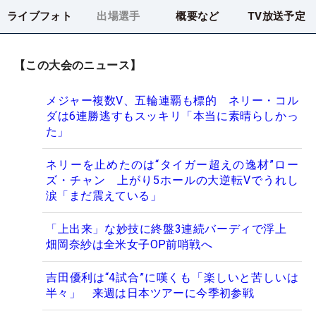
ライブフォト
出場選手
概要など
TV放送予定
【この大会のニュース】
メジャー複数V、五輪連覇も標的 ネリー・コル
ダは6連勝逃すもスッキリ「本当に素晴らしかっ
た」
ネリーを止めたのは“タイガー超えの逸材”ロー
ズ・チャン 上がり5ホールの大逆転Vでうれし
涙「まだ震えている」
「上出来」な妙技に終盤3連続バーディで浮上
畑岡奈紗は全米女子OP前哨戦へ
吉田優利は“4試合”に嘆くも「楽しいと苦しいは
半々」 来週は日本ツアーに今季初参戦