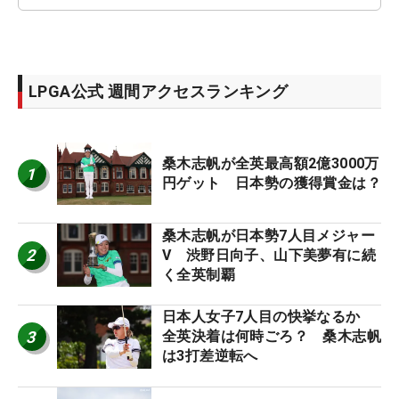
LPGA公式 週間アクセスランキング
桑木志帆が全英最高額2億3000万
1
円ゲット 日本勢の獲得賞金は？
桑木志帆が日本勢7人目メジャー
2
V 渋野日向子、山下美夢有に続
く全英制覇
日本人女子7人目の快挙なるか
3
全英決着は何時ごろ？ 桑木志帆
は3打差逆転へ