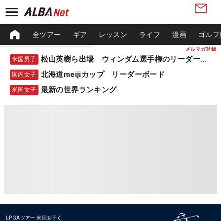
全ツアー
ギア
レッスン
ライフ
漫画
ゴルフ
メルマガ登録
松山英樹ら出場 ウィンダム選手権のリーダーボード
米国男子
北海道meijiカップ リーダーボード
国内女子
最新の世界ランキング
米国女子
LPGAツアー
米国女子