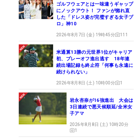
ゴルフウェアとは一味違うギャップ
にノックアウト！ ファンが惚れ直
した「ドレス姿が完璧すぎる女子プ
ロ」神10
2026年8月7日 (金) 19時45分
111
米通算13勝の元世界1位がキャリア
初、プレーオフ進出逃す 18年連
続出場記録も終止符「何事も永遠に
続けられない」
2026年8月8日 (土) 10時00分
1
岩永杏奈が16強進出 大会は
3日連続で悪天候順延/全米女
子アマ
2026年8月8日 (土) 10時20分
1