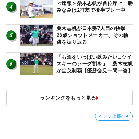
＜速報＞桑木志帆が首位浮上 勝
4
みなみは2打差で後半プレー中
桑木志帆が日本勢7人目の快挙
5
23歳ショットメーカー、その軌
跡を振り返る
「お酒をいっぱい飲みたい…ウイ
6
スキーのソーダ割を」 桑木志帆
が全英制覇【優勝会見一問一答】
ランキングをもっと見る
ページ上部へ