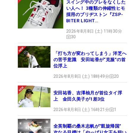
スイング中のブレをなくした
い人へ！ 3種類の伸縮性ヒモ
採用のブリヂストン『ZSP-
BITER LIGHT
MAGICLACE』、8月8日デビ
2026年8月8日 (土) 11時30分
ュー
30
「打ち方が変わってしまう」洋芝へ
の苦手意識 安田祐香が“克服”の首
位浮上
2026年8月8日 (土) 18時49分
20
安田祐香、吉澤柚月が首位タイ浮
上 金田久美子が1差3位
2026年8月8日 (土) 16時21分
1
全英制覇の桑木志帆が“凱旋帰国”
次なる目標は「やっぱり女王を狙い