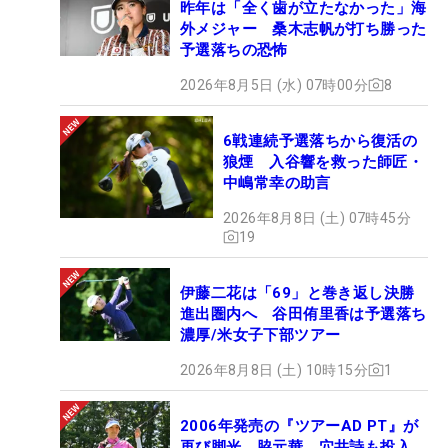
昨年は「全く歯が立たなかった」海
外メジャー 桑木志帆が打ち勝った
予選落ちの恐怖
2026年8月5日 (水) 07時00分
8
6戦連続予選落ちから復活の
狼煙 入谷響を救った師匠・
中嶋常幸の助言
2026年8月8日 (土) 07時45分
19
伊藤二花は「69」と巻き返し決勝
進出圏内へ 谷田侑里香は予選落ち
濃厚/米女子下部ツアー
2026年8月8日 (土) 10時15分
1
2006年発売の『ツアーAD PT』が
再び脚光 脇元華、穴井詩も投入