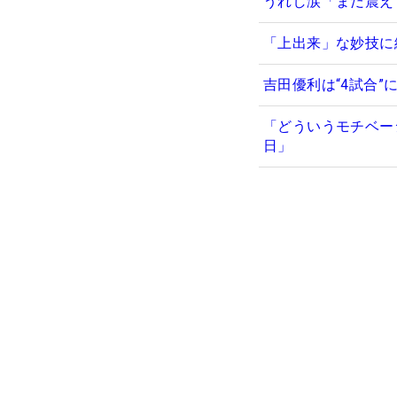
うれし涙「まだ震え
「上出来」な妙技に
吉田優利は“4試合
「どういうモチベー
日」