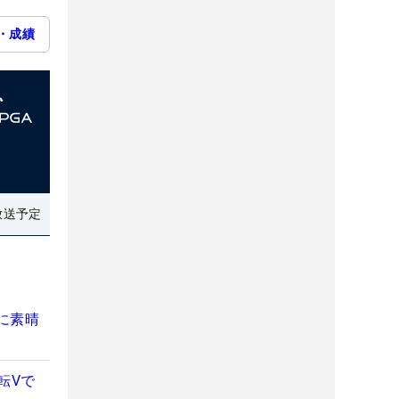
・成績
放送予定
に素晴
転Vで