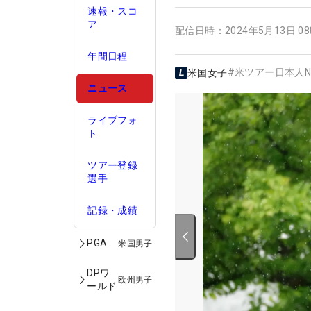
速報・スコ
ア
配信日時：
2024年5月13日 0
年間日程
#
米ツアー日本人N
米国女子
ニュース
ライブフォ
ト
ツアー登録
選手
記録・成績
PGA
米国男子
DPワ
欧州男子
ールド