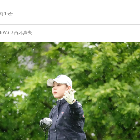
8時15分
EWS
#
西郷真央