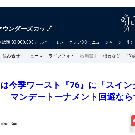
ァウンダーズカップ
金総額
$3,000,000
アッパー・モントクレアCC（ニュージャージー州）
組み合せ
ニュース
ライブフォト
出場選手
概要など
TV
真央は今季ワースト『76』に「スイン
」 マンデートーナメント回避なら
/
Akari Kasai