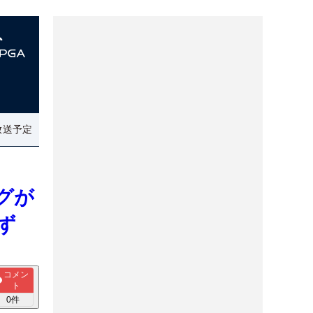
放送予定
グが
ず
コメン
ト
0
件