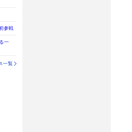
初参戦
る一
ス一覧