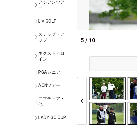
アジアンツア
ー
LIV GOLF
ステップ・ア
5
/
10
ップ
ネクストヒロ
イン
PGAシニア
ACNツアー
アマチュア・
他
LADY GO CUP