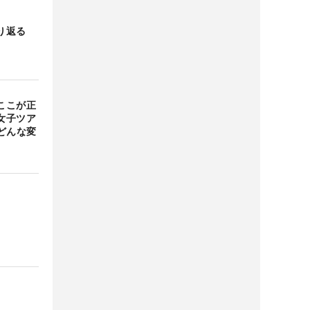
り返る
ここが正
女子ツア
どんな変