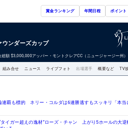
賞金ランキング
年間日程
ポイント
ァウンダーズカップ
金総額
$3,000,000
アッパー・モントクレアCC（ニュージャージー州）
組み合せ
ニュース
ライブフォト
出場選手
概要など
TV
輪連覇も標的 ネリー・コルダは6連勝逃すもスッキリ「本当
“タイガー超えの逸材”ローズ・チャン 上がり5ホールの大逆