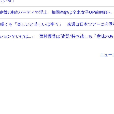
ている」
終盤3連続バーディで浮上 畑岡奈紗は全米女子OP前哨戦へ
”に嘆くも「楽しいと苦しいは半々」 来週は日本ツアーに今季
ションでいけば…」 西村優菜は“宿題”持ち越しも「意味のあ
ニュー