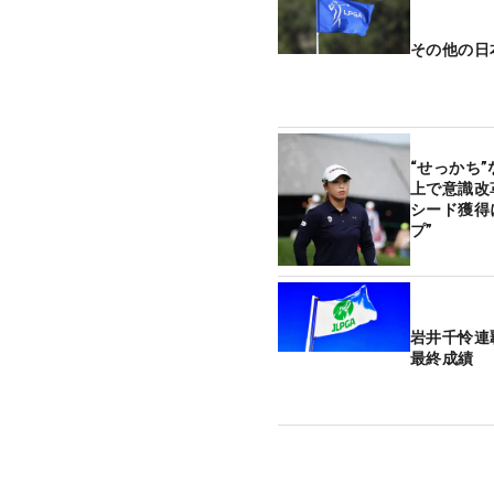
その他の日
“せっかち
上で意識改
シード獲得
プ”
岩井千怜連
最終成績