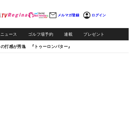
メルマガ登録
ログイン
Sニュース
ゴルフ場予約
連載
プレゼント
しの打感が秀逸 『トゥーロンパター』