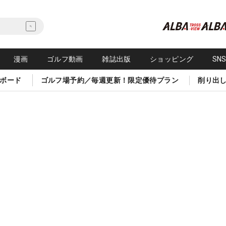
漫画
ゴルフ動画
雑誌出版
ショッピング
SN
ボード
ゴルフ場予約／毎週更新！限定優待プラン
削り出