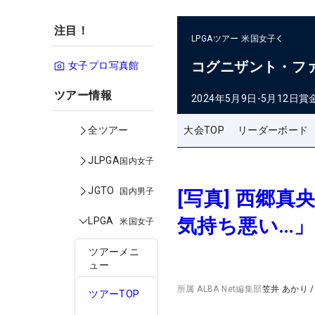
注目！
LPGAツアー
米国女子
コグニザント・フ
女子プロ写真館
ツアー情報
2024年5月9日-5月12日
賞
大会TOP
リーダーボード
全ツアー
JLPGA
国内女子
JGTO
国内男子
[写真] 西郷
気持ち悪い…
LPGA
米国女子
ツアーメニ
ュー
所属
ALBA Net編集部
笠井 あかり
ツアーTOP