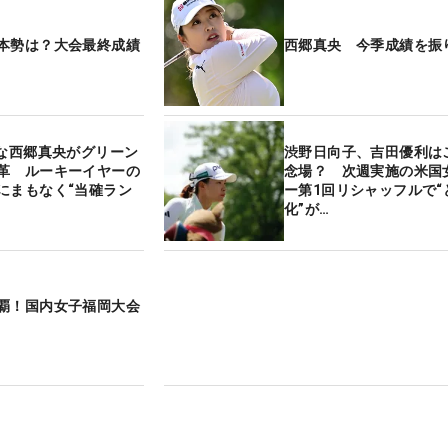
本勢は？大会最終成績
西郷真央 今季成績を振
”な西郷真央がグリーン
渋野日向子、吉田優利は
革 ルーキーイヤーの
念場？ 次週実施の米国
にまもなく“当確ラン
ー第1回リシャッフルで“
化”が…
覇！国内女子福岡大会