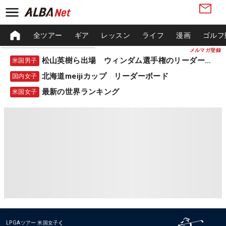
全ツアー
ギア
レッスン
ライフ
漫画
ゴルフ
メルマガ登録
松山英樹ら出場 ウィンダム選手権のリーダーボード
米国男子
北海道meijiカップ リーダーボード
国内女子
最新の世界ランキング
米国女子
LPGAツアー
米国女子