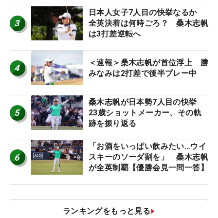
日本人女子7人目の快挙なるか
3
全英決着は何時ごろ？ 桑木志帆
は3打差逆転へ
＜速報＞桑木志帆が首位浮上 勝
4
みなみは2打差で後半プレー中
桑木志帆が日本勢7人目の快挙
5
23歳ショットメーカー、その軌
跡を振り返る
「お酒をいっぱい飲みたい…ウイ
6
スキーのソーダ割を」 桑木志帆
が全英制覇【優勝会見一問一答】
ランキングをもっと見る