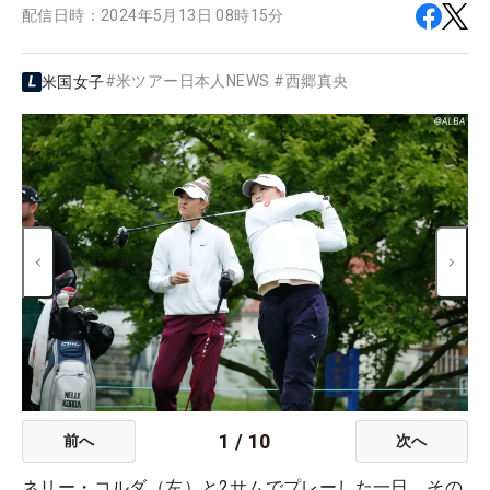
配信日時：
2024年5月13日 08時15分
#
米ツアー日本人NEWS
#
西郷真央
米国女子
1
/
10
前へ
次へ
ネリー・コルダ（左）と2サムでプレーした一日。その