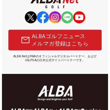
ALBAゴルフニュース
メルマガ登録はこちら
ALBA NetはR&Aのオフィシャルデジタルパートナー、および
USLPGAの日本公式サイトパートナーです。