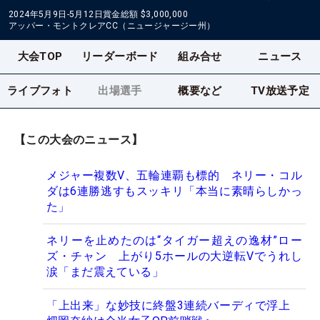
2024年5月9日-5月12日
賞金総額
$3,000,000
アッパー・モントクレアCC（ニュージャージー州）
大会TOP
リーダーボード
組み合せ
ニュース
ライブフォト
出場選手
概要など
TV放送予定
【この大会のニュース】
メジャー複数V、五輪連覇も標的 ネリー・コル
ダは6連勝逃すもスッキリ「本当に素晴らしかっ
た」
ネリーを止めたのは“タイガー超えの逸材”ロー
ズ・チャン 上がり5ホールの大逆転Vでうれし
涙「まだ震えている」
「上出来」な妙技に終盤3連続バーディで浮上