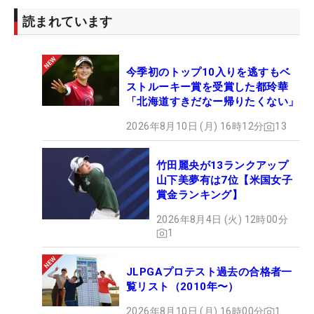
読まれています
今季初のトップ10入りを逃すもベ
ストルーキー賞を受賞した都玲華
「北海道すきだなー帰りたくない」
2026年8月10日 (月) 16時12分
13
竹田麗央が13ランクアップ
山下美夢有は7位【米国女子
賞金ランキング】
2026年8月4日 (火) 12時00分
1
JLPGAプロテスト過去の合格者一
覧リスト（2010年〜）
2026年8月10日 (月) 16時00分
1