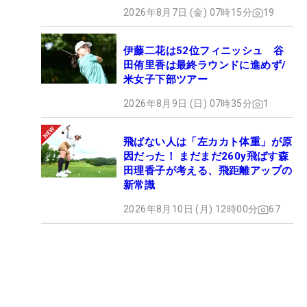
2026年8月7日 (金) 07時15分
19
伊藤二花は52位フィニッシュ 谷
田侑里香は最終ラウンドに進めず/
米女子下部ツアー
2026年8月9日 (日) 07時35分
1
飛ばない人は「左カカト体重」が原
因だった！ まだまだ260y飛ばす森
田理香子が考える、飛距離アップの
新常識
2026年8月10日 (月) 12時00分
67