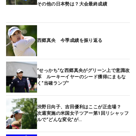
その他の日本勢は？大会最終成績
西郷真央 今季成績を振り返る
“せっかち”な西郷真央がグリーン上で意識改
革 ルーキーイヤーのシード獲得にまもな
く“当確ランプ”
渋野日向子、吉田優利はここが正念場？
次週実施の米国女子ツアー第1回リシャッフ
ルで“どんな変化”が…