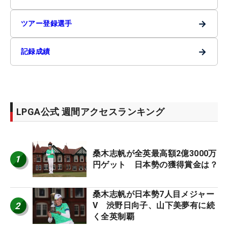
→
ツアー登録選手
→
記録成績
LPGA公式 週間アクセスランキング
桑木志帆が全英最高額2億3000万
1
円ゲット 日本勢の獲得賞金は？
桑木志帆が日本勢7人目メジャー
2
V 渋野日向子、山下美夢有に続
く全英制覇