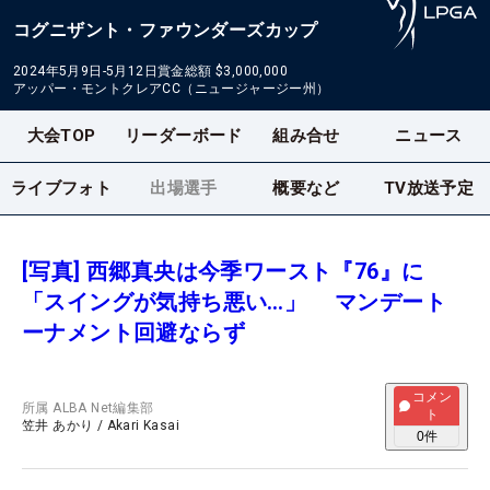
コグニザント・ファウンダーズカップ
2024年5月9日-5月12日
賞金総額
$3,000,000
アッパー・モントクレアCC（ニュージャージー州）
大会TOP
リーダーボード
組み合せ
ニュース
ライブフォト
出場選手
概要など
TV放送予定
[写真] 西郷真央は今季ワースト『76』に
「スイングが気持ち悪い…」 マンデート
ーナメント回避ならず
コメン
所属
ALBA Net編集部
ト
笠井 あかり
/
Akari Kasai
0
件