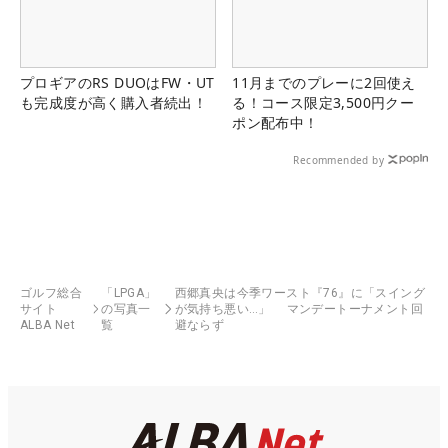
プロギアのRS DUOはFW・UT
11月までのプレーに2回使え
も完成度が高く購入者続出！
る！コース限定3,500円クー
ポン配布中！
Recommended by
ゴルフ総合
「LPGA」
西郷真央は今季ワースト『76』に「スイング
サイト
の写真一
が気持ち悪い…」 マンデートーナメント回
ALBA Net
覧
避ならず