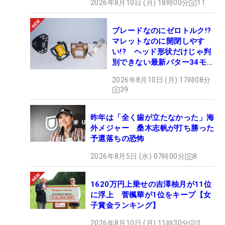
2026年8月10日 (月) 18時00分
11
ブレードなのにゼロトルク!?
マレットなのに開閉しやす
い!? ヘッド形状だけじゃ判
別できない最新パター34モデ
ルの性能早見表を作ってみた
2026年8月10日 (月) 17時08分
#ギアカタログ2026
39
昨年は「全く歯が立たなかった」海
外メジャー 桑木志帆が打ち勝った
予選落ちの恐怖
2026年8月5日 (水) 07時00分
8
1620万円上乗せの吉澤柚月が11位
に浮上 菅楓華が1位をキープ【女
子賞金ランキング】
2026年8月10日 (月) 11時30分
1