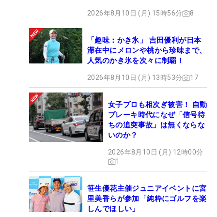
2026年8月10日 (月) 15時56分
8
「趣味：かき氷」 吉田優利が日本
滞在中にメロンや桃から珍味まで、
人気のかき氷を次々に制覇！
2026年8月10日 (月) 13時53分
17
女子プロも相次ぎ被害！ 自動
ブレーキ時代になぜ「信号待
ちの追突事故」は無くならな
いのか？
2026年8月10日 (月) 12時00分
1
笹生優花主催ジュニアイベントに宮
里美香らが参加「純粋にゴルフを楽
しんでほしい」