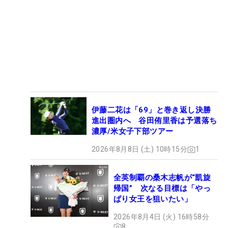
伊藤二花は「69」と巻き返し決勝
進出圏内へ 谷田侑里香は予選落ち
濃厚/米女子下部ツアー
2026年8月8日 (土) 10時15分
1
全英制覇の桑木志帆が“凱旋
帰国” 次なる目標は「やっ
ぱり女王を狙いたい」
2026年8月4日 (火) 16時58分
8