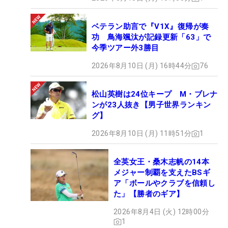
ベテラン助言で『V1X』復帰が奏
功 鳥海颯汰が記録更新「63」で
今季ツアー外3勝目
2026年8月10日 (月) 16時44分
76
松山英樹は24位キープ M・ブレナ
ンが23人抜き【男子世界ランキン
グ】
2026年8月10日 (月) 11時51分
1
全英女王・桑木志帆の14本
メジャー制覇を支えたBSギ
ア「ボールやクラブを信頼し
た」【勝者のギア】
2026年8月4日 (火) 12時00分
1