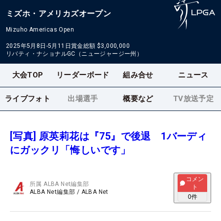
ミズホ・アメリカズオープン
Mizuho Americas Open
2025年5月8日-5月11日
賞金総額
$3,000,000
リバティ・ナショナルGC（ニュージャージー州）
大会TOP
リーダーボード
組み合せ
ニュース
ライブフォト
出場選手
概要など
TV放送予定
[写真] 原英莉花は『75』で後退 1バーディ
にガックリ「悔しいです」
コメン
所属
ALBA Net編集部
ト
ALBA Net編集部
/
ALBA Net
0
件