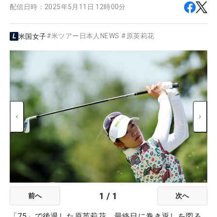
配信日時：
2025年5月11日 12時00分
#
米ツアー日本人NEWS
#
原英莉花
米国女子
1
/
1
前へ
次へ
「75」で後退した原英莉花。最終日に巻き返しを図る