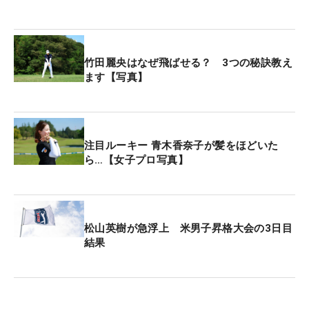
竹田麗央はなぜ飛ばせる？ 3つの秘訣教え
ます【写真】
注目ルーキー 青木香奈子が髪をほどいた
ら…【女子プロ写真】
松山英樹が急浮上 米男子昇格大会の3日目
結果