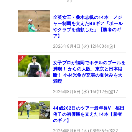
1
全英女王・桑木志帆の14本 メジ
ャー制覇を支えたBSギア「ボール
やクラブを信頼した」【勝者のギ
ア】
2026年8月4日 (火) 12時00分
1
女子プロが福岡でホテルのプールを
満喫！ からの大阪、東京と日本縦
断！ 小林光希が充実の夏休みを大
満喫
2026年8月5日 (水) 16時17分
17
44歳262日のツアー最年長V 福田
侑子の初優勝を支えた14本【勝者
のギア】
2026年8月6日 (木) 08時55分
32