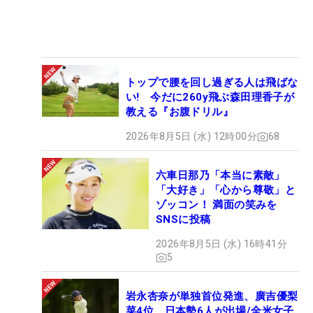
トップで腰を回し過ぎる人は飛ばな
い! 今だに260y飛ぶ森田理香子が
教える『お腹ドリル』
2026年8月5日 (水) 12時00分
68
六車日那乃「本当に素敵」
「大好き」「心から尊敬」と
ゾッコン！ 満面の笑みを
SNSに投稿
2026年8月5日 (水) 16時41分
5
岩永杏奈が単独首位発進、廣吉優梨
菜4位 日本勢6人が出場/全米女子