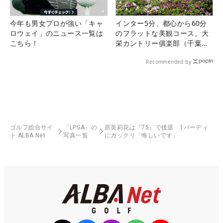
今年も男女プロが強い「キャ
インター5分、都心から60分
ロウェイ」のニュース一覧は
のフラットな美観コース。大
こちら！
栄カントリー俱楽部（千葉
県）
Recommended by
ゴルフ総合サイ
「LPGA」の
原英莉花は『75』で後退 1バーディ
ト ALBA Net
写真一覧
にガックリ「悔しいです」