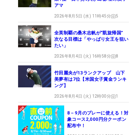
アマ
2026年8月5日 (水) 11時45分
5
全英制覇の桑木志帆が“凱旋帰国”
次なる目標は「やっぱり女王を狙い
たい」
2026年8月4日 (火) 16時58分
8
竹田麗央が13ランクアップ 山下
美夢有は7位【米国女子賞金ランキ
ング】
2026年8月4日 (火) 12時00分
1
8－9月のプレーに使える！対
象コース2,000円分クーポン
配布中！