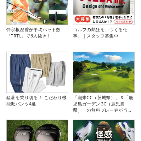
仲宗根澄香が平均パット数
ゴルフの熱狂を、つくる仕
『TRTL』で6人抜き！
事。｜スタッフ募集中
猛暑を乗り切る！ こだわり機
「潮来CC（茨城県）」＆「鹿
能派パンツ4選
児島ガーデンGC（鹿児島
県）」の無料プレー券が当た
る！！