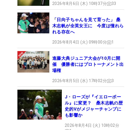
2026年8月6日 (木) 10時37分
33
「日向子ちゃんを見て育った」 桑
木志帆が全英女王に 今度は憧れら
れる存在へ
2026年8月4日 (火) 09時00分
1
進藤大典ジュニア大会が10月に開
催 優勝者にはプロトーナメント出
場権
2026年8月5日 (水) 17時02分
3
J・ローズが『イエローボー
ル』に変更？ 桑木志帆の歴
史的Vがメジャーチャンプに
も影響か
2026年8月4日 (火) 10時02分