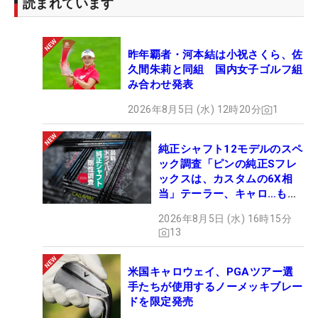
読まれています
昨年覇者・河本結は小祝さくら、佐
久間朱莉と同組 国内女子ゴルフ組
み合わせ発表
2026年8月5日 (水) 12時20分
1
純正シャフト12モデルのスペ
ック調査「ピンの純正Sフレ
ックスは、カスタムの6X相
当」テーラー、キャロ…もチ
ェック！
2026年8月5日 (水) 16時15分
13
米国キャロウェイ、PGAツアー選
手たちが使用するノーメッキブレー
ドを限定発売