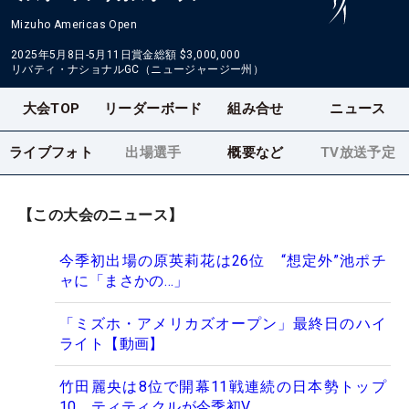
Mizuho Americas Open
2025年5月8日-5月11日
賞金総額
$3,000,000
リバティ・ナショナルGC（ニュージャージー州）
大会TOP
リーダーボード
組み合せ
ニュース
ライブフォト
出場選手
概要など
TV放送予定
【この大会のニュース】
今季初出場の原英莉花は26位 “想定外”池ポチ
ャに「まさかの…」
「ミズホ・アメリカズオープン」最終日のハイ
ライト【動画】
竹田麗央は8位で開幕11戦連続の日本勢トップ
10 ティティクルが今季初V