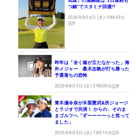
気温」の激闘後は“2日連続も
つ鍋”でスタミナ回復!?
2026年8月6日 (木) 10時43分
9
昨年は「全く歯が立たなかった」海
外メジャー 桑木志帆が打ち勝った
予選落ちの恐怖
2026年8月5日 (水) 07時00分
8
青木瀬令奈が木梨憲武&所ジョージ
とラジオで共演！ からの、そのま
まゴルフへ「ずーーーーっと笑って
ました」
2026年8月5日 (水) 13時14分
5