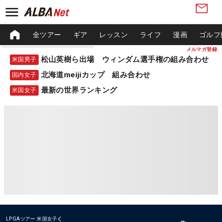
全ツアー
ギア
レッスン
ライフ
漫画
ゴルフ
メルマガ登録
松山英樹ら出場 ウィンダム選手権の組み合わせ
米国男子
北海道meijiカップ 組み合わせ
国内女子
最新の世界ランキング
米国女子
LPGAツアー
米国女子