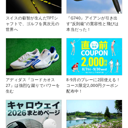
スイスの叡智が生んだTPTシ
『G740』アイアンが引き出
ャフトで、ゴルフを異次元の
す“反則級”の寛容性と飛びは
世界へ
本当だった！
アディダス『コードカオス
8-9月のプレーに2回使える！
27』は強烈な蹴りでパワーを
コース限定2,000円クーポン
生む
配布中！