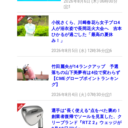
2026年8月6日 (木) 06時00分
1
小祝さくら、川﨑春花ら女子プロ4
人が浴衣姿で長岡花火大会へ 吉本
ひかるが過ごした「最高の夏休
み！」
2026年8月5日 (水) 12時36分
6
竹田麗央が14ランクアップ 予選
落ちの山下美夢有は4位で変わらず
【CMEグローブポイントランキン
グ】
2026年8月4日 (火) 07時30分
1
選手は“長く使える”点をべた褒め！
創業者復帰でソールを見直した、ク
リーブランド『RTZ 2』ウェッジが