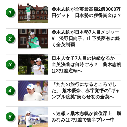
桑木志帆が全英最高額2億3000万
1
円ゲット 日本勢の獲得賞金は？
桑木志帆が日本勢7人目メジャー
2
V 渋野日向子、山下美夢有に続
く全英制覇
日本人女子7人目の快挙なるか
3
全英決着は何時ごろ？ 桑木志帆
は3打差逆転へ
「ただの旅行になるところでし
4
た」 荒木優奈、赤字覚悟の“ギャ
ンブル渡英”実らせ初の全英へ
＜速報＞桑木志帆が首位浮上 勝
5
みなみは2打差で後半プレー中