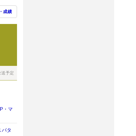
・成績
放送予定
P・マ
スパタ