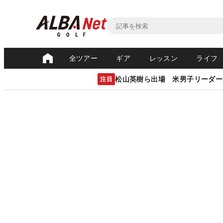
全ツアー
ギア
レッスン
ライフ
松山英樹ら出場 米男子リーダー
注目