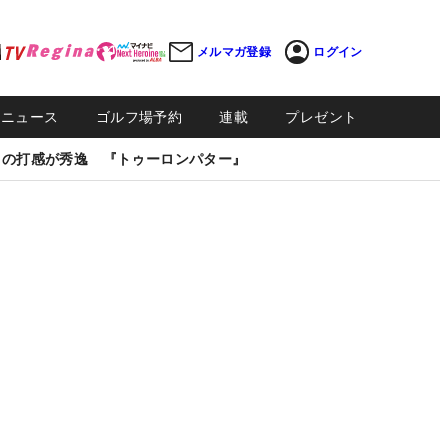
メルマガ登録
ログイン
Sニュース
ゴルフ場予約
連載
プレゼント
しの打感が秀逸 『トゥーロンパター』