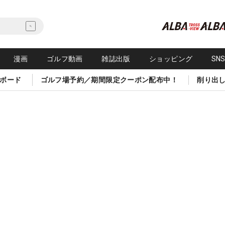
漫画
ゴルフ動画
雑誌出版
ショッピング
SN
ボード
ゴルフ場予約／期間限定クーポン配布中！
削り出