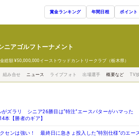
賞金ランキング
年間日程
ポイント
 シニアゴルフトーナメント
金総額
¥50,000,000
イーストウッドカントリークラブ（栃木県）
組み合せ
ニュース
ライブフォト
出場選手
概要など
TV
ルがズラリ シニア26勝目は“特注”エースパターがハマった 
14本【勝者のギア】
ークセンは強い！ 最終日に急きょ投入した“特別仕様”のエー