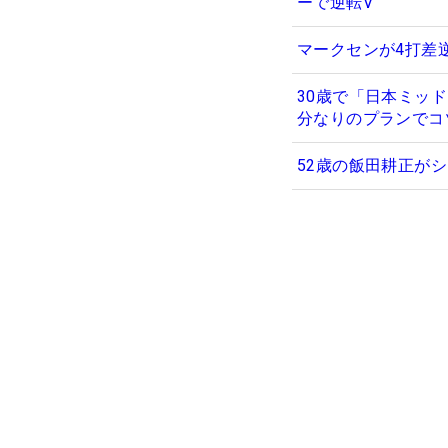
ーで逆転V
マークセンが4打差
30歳で「日本ミッ
分なりのプランでコ
52歳の飯田耕正が