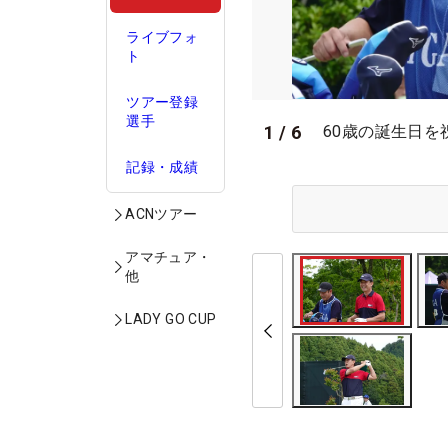
ライブフォ
ト
ツアー登録
選手
1
/
6
60歳の誕生日を
記録・成績
ACNツアー
アマチュア・
他
LADY GO CUP