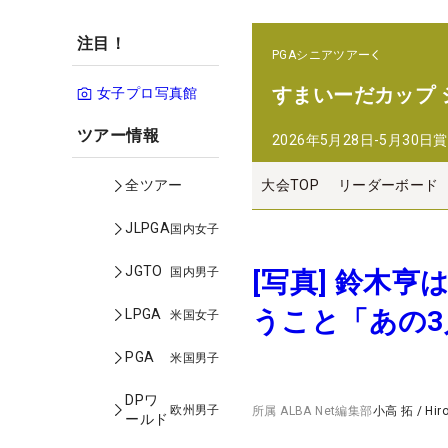
注目！
PGAシニアツアー
すまいーだカップ
女子プロ写真館
ツアー情報
2026年5月28日-5月30日
賞
大会TOP
リーダーボード
全ツアー
JLPGA
国内女子
JGTO
国内男子
[写真] 鈴木
うこと「あの
LPGA
米国女子
PGA
米国男子
DPワ
欧州男子
所属
ALBA Net編集部
小高 拓
/
Hir
ールド