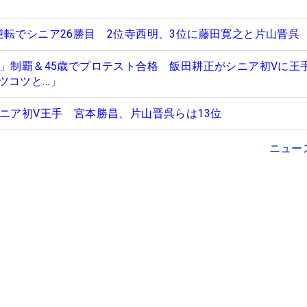
逆転でシニア26勝目 2位寺西明、3位に藤田寛之と片山晋呉
ド」制覇＆45歳でプロテスト合格 飯田耕正がシニア初Vに王
ツコツと…」
シニア初V王手 宮本勝昌、片山晋呉らは13位
ニュー