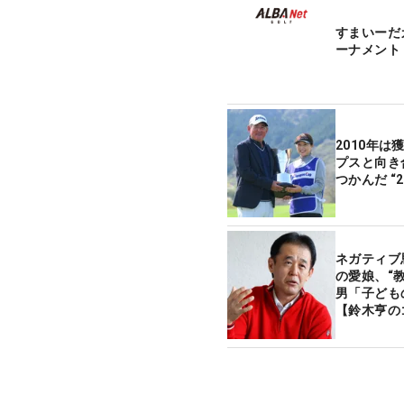
すまいーだ
ーナメント
2010年は
プスと向き
つかんだ “
ネガティブ
の愛娘、“
男「子ども
【鈴木亨の