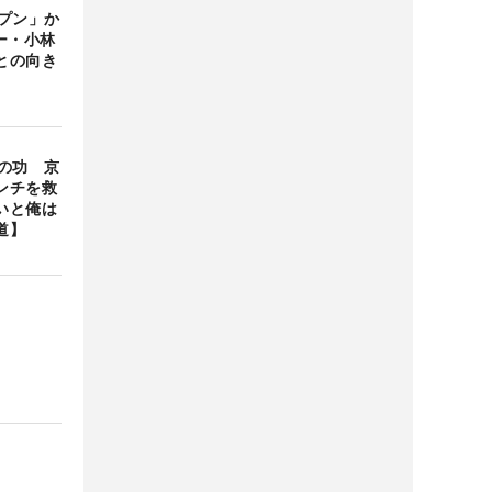
プン」か
ー・小林
との向き
の功 京
ンチを救
いと俺は
道】