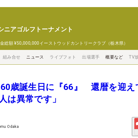
 シニアゴルフトーナメント
金総額
¥50,000,000
イーストウッドカントリークラブ（栃木県）
組み合せ
ニュース
ライブフォト
出場選手
概要など
TV
亨は60歳誕生日に『66』 還暦を迎え
3人は異常です」
omu Odaka