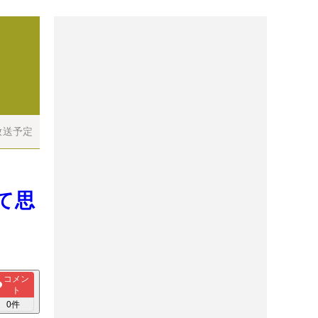
放送予定
て思
コメン
ト
0
件