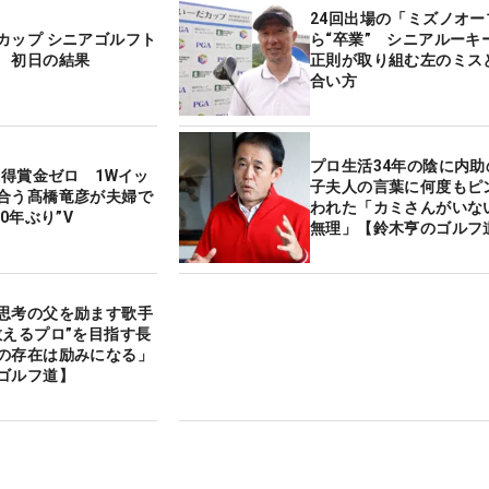
24回出場の「ミズノオー
カップ シニアゴルフト
ら“卒業” シニアルーキ
 初日の結果
正則が取り組む左のミス
合い方
プロ生活34年の陰に内助
獲得賞金ゼロ 1Wイッ
子夫人の言葉に何度もピ
合う髙橋竜彦が夫婦で
われた「カミさんがいな
20年ぶり”V
無理」【鈴木亨のゴルフ
思考の父を励ます歌手
教えるプロ”を目指す長
の存在は励みになる」
ゴルフ道】