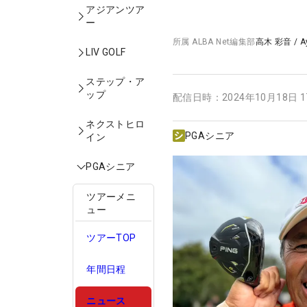
アジアンツア
ー
所属
ALBA Net編集部
高木 彩音
/
A
LIV GOLF
ステップ・ア
ップ
配信日時：
2024年10月18日 
ネクストヒロ
PGAシニア
イン
PGAシニア
ツアーメニ
ュー
ツアーTOP
年間日程
ニュース