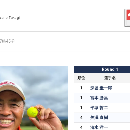
yane Takagi
17時45分
Round
1
順位
選手名
1
深堀 圭一郎
1
宮本 勝昌
1
平塚 哲二
4
矢澤 直樹
4
清水 洋一