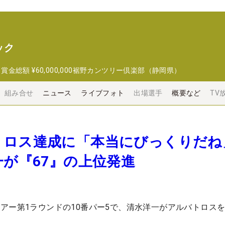
ック
日
賞金総額
¥60,000,000
裾野カンツリー倶楽部（静岡県）
組み合せ
ニュース
ライブフォト
出場選手
概要など
TV
トロス達成に「本当にびっくりだ
一が『67』の上位発進
アー第1ラウンドの10番パー5で、清水洋一がアルバトロス