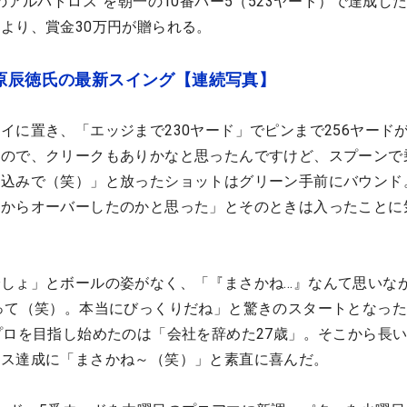
のアルバトロス”を朝一の10番パー5（523ヤード）で達成し
より、賞金30万円が贈られる。
 原辰徳氏の最新スイング【連続写真】
イに置き、「エッジまで230ヤード」でピンまで256ヤード
たので、クリークもありかなと思ったんですけど、スプーンで
い込みで（笑）」と放ったショットはグリーン手前にバウンド
たからオーバーしたのかと思った」とそのときは入ったことに
しょ」とボールの姿がなく、「『まさかね…』なんて思いな
って（笑）。本当にびっくりだね」と驚きのスタートとなっ
プロを目指し始めたのは「会社を辞めた27歳」。そこから長
ロス達成に「まさかね～（笑）」と素直に喜んだ。