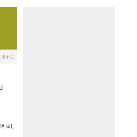
放送予定
ね」
を達成し