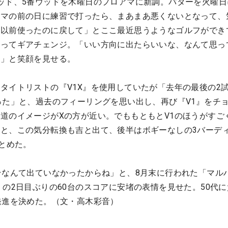
ッド、5番ウッドを木曜日のプロアマに新調。パターを火曜日
アマの前の日に練習で打ったら、まあまあ悪くないとなって、
も以前使ったのに戻して」とここ最近思うようなゴルフができ
切ってギアチェンジ。「いい方向に出たらいいな、なんて思っ
ね」と笑顔を見せる。
タイトリストの『V1X』を使用していたが「去年の最後の2
った」と、過去のフィーリングを思い出し、再び『V1』をチ
道のイメージがXの方が近い。でももともとV1のほうがすご
と、この気分転換も吉と出て、後半はボギーなしの3バーデ
まとめた。
台なんて出ていなかったからね」と、8月末に行われた「マル
」の2日目ぶりの60台のスコアに安堵の表情を見せた。50代
発進を決めた。（文・高木彩音）