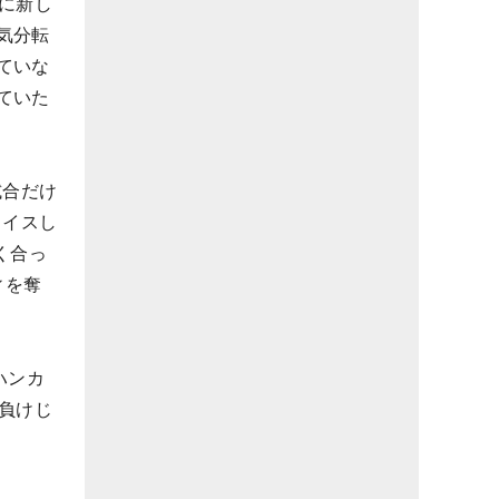
に新し
気分転
ていな
ていた
試合だけ
ョイスし
く合っ
ィを奪
ハンカ
に負けじ