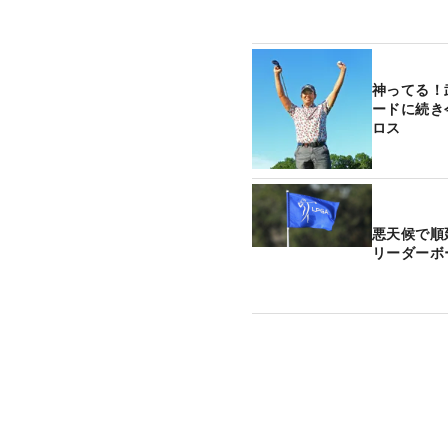
神ってる！
ードに続き
ロス
悪天候で順
リーダーボ