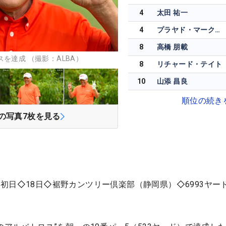
4
太田 祐一
4
プラヤド・マークセン
8
高橋 朋載
を達成 （撮影：ALBA）
8
リチャード・テイト
10
山添 昌良
順位の続き
の写真
7
枚を見る
初日◇18日◇裾野カンツリー倶楽部（静岡県）◇6993ヤー