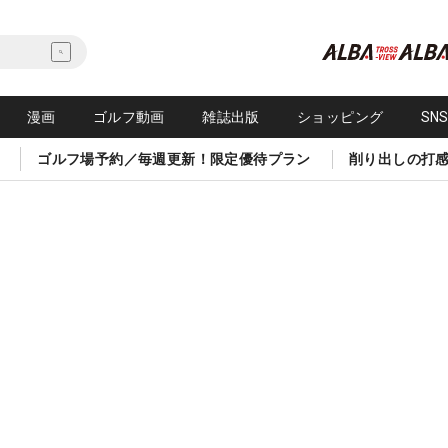
漫画
ゴルフ動画
雑誌出版
ショッピング
SN
ゴルフ場予約／毎週更新！限定優待プラン
削り出しの打