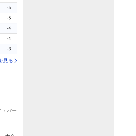
-5
-5
-4
-4
-3
を見る
ド・パー