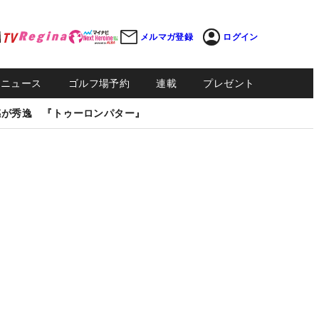
メルマガ登録
ログイン
Sニュース
ゴルフ場予約
連載
プレゼント
感が秀逸 『トゥーロンパター』