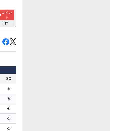
コメン
ト
0
件
SC
-6
-6
-6
-5
-5