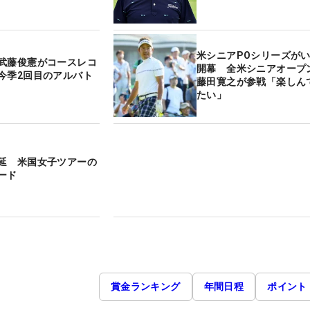
米シニアPOシリーズが
武藤俊憲がコースレコ
開幕 全米シニアオープ
今季2回目のアルバト
藤田寛之が参戦「楽しん
たい」
延 米国女子ツアーの
ード
賞金ランキング
年間日程
ポイント