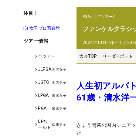
注目！
PGAシニアツアー
ファンケルクラシ
女子プロ写真館
ツアー情報
2024年10月18日-10月20
大会TOP
リーダーボード
全ツアー
JLPGA
国内女子
JGTO
国内男子
人生初アルバ
61歳・清水洋
LPGA
米国女子
PGA
米国男子
DPワ
欧州男子
きょう開幕の国内シニアツ
ールド
た。