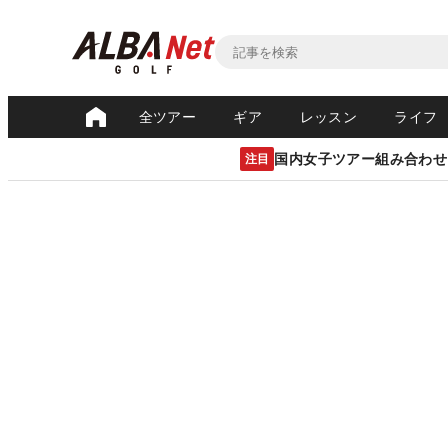
全ツアー
ギア
レッスン
ライフ
国内女子ツアー組み合わせ
注目