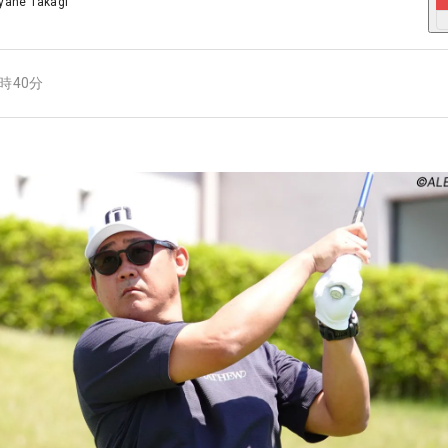
yane Takagi
7時40分