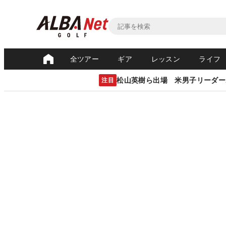
全ツアー
ギア
レッスン
ライフ
松山英樹ら出場 米男子リーダー
注目