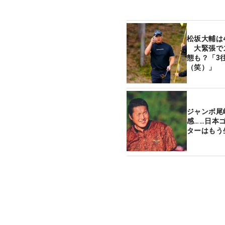
松坂大輔は
大緊張で
態も？「3
（笑）」
ジャンボ尾
感……日本
ターはもう