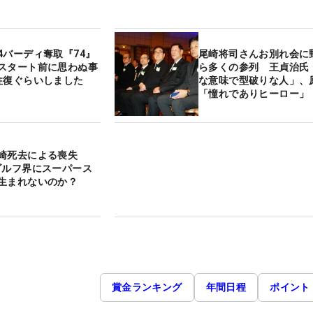
4バーディ奪取『74』
尾崎将司さんお別れ会に
スタート前に思わぬ事
ら多くの参列 王貞治氏
往復ぐらいしました
な意味で型破りな人」、
「憧れでありヒーロー」
崎死去による喪失
ゴルフ界にスーパース
生まれないのか？
賞金ランキング
年間日程
ポイント