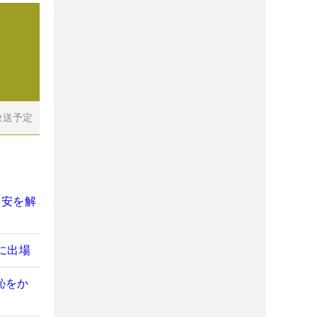
放送予定
不安を解
に出場
恥をか