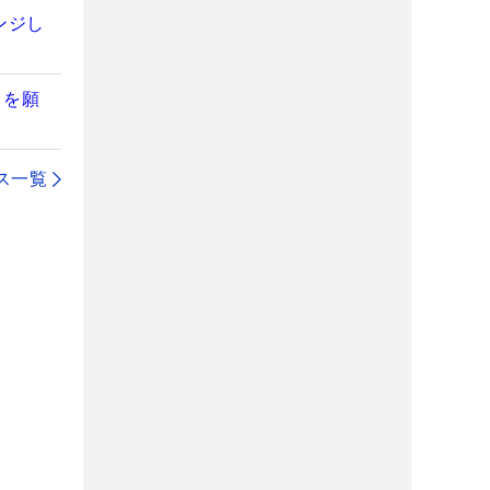
ンジし
とを願
ス一覧