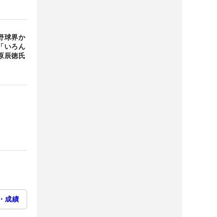
野球界か
「いろん
原辰徳氏
・成績