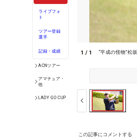
ライブフォ
ト
ツアー登録
選手
記録・成績
1
/
1
“平成の怪物”松
ACNツアー
アマチュア・
他
LADY GO CUP