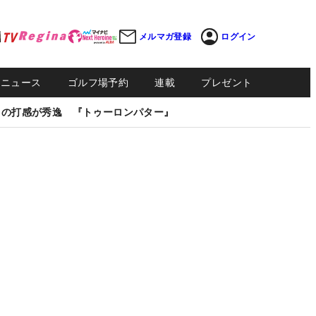
メルマガ登録
ログイン
Sニュース
ゴルフ場予約
連載
プレゼント
しの打感が秀逸 『トゥーロンパター』