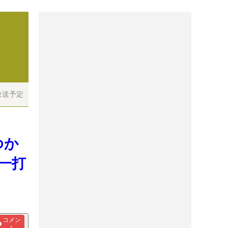
放送予定
ゆか
一打
コメン