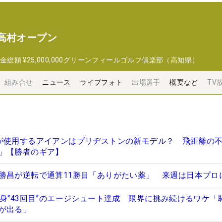
高村オープン
金総額
¥25,000,000
グリーンフィールゴルフ倶楽部（高知県）
組み合せ
ニュース
ライブフォト
出場選手
概要など
TV
が使用するアイアンはブリヂストンの新モデル？ 飛距離の
」【勝者のギア】
勝昌が逆転で通算11勝目「ありがたい薬」 来週は日本プロ
自身“43回目”のエージシュート達成 限界に挑み続けるワケ「
が出る」