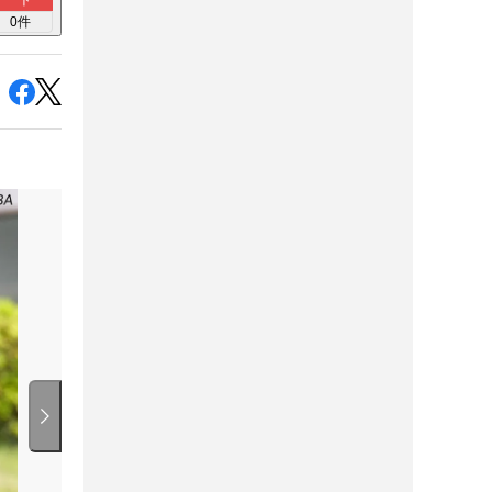
ト
0
件