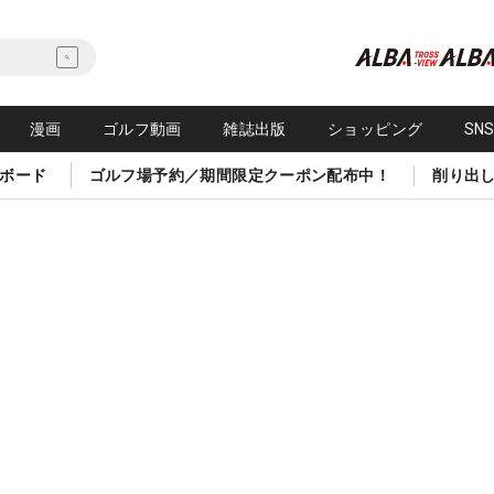
漫画
ゴルフ動画
雑誌出版
ショッピング
SN
ボード
ゴルフ場予約／期間限定クーポン配布中！
削り出