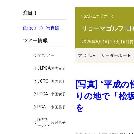
注目！
PGAシニアツアー
リョーマゴルフ 日
女子プロ写真館
ツアー情報
2026年5月15日-5月16日
賞
大会TOP
リーダーボード
全ツアー
JLPGA
国内女子
JGTO
国内男子
[写真] “平
りの地で「松
LPGA
米国女子
を
PGA
米国男子
DPワ
欧州男子
ールド