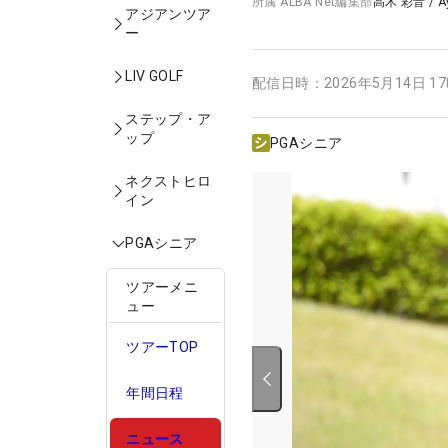
所属
ALBA Net編集部
高木 彩音
/
A
アジアンツア
ー
LIV GOLF
配信日時：
2026年5月14日 1
ステップ・ア
ップ
PGAシニア
ネクストヒロ
イン
PGAシニア
ツアーメニ
ュー
ツアーTOP
年間日程
ニュース