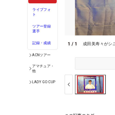
ライブフォ
ト
ツアー登録
選手
記録・成績
1
/
1
成田美寿々がシニ
ACNツアー
アマチュア・
他
LADY GO CUP