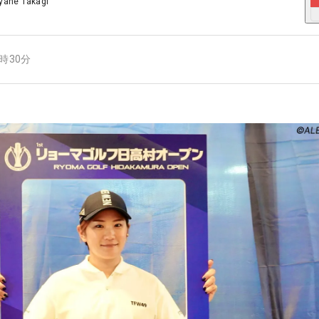
yane Takagi
7時30分