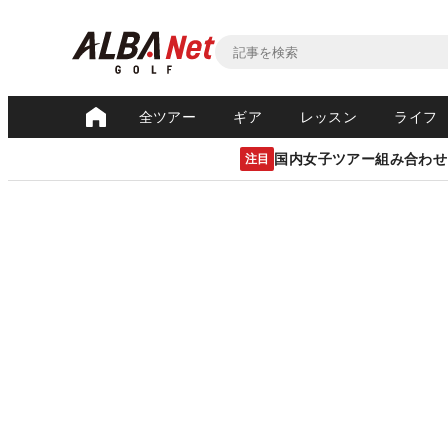
全ツアー
ギア
レッスン
ライフ
国内女子ツアー組み合わせ
注目