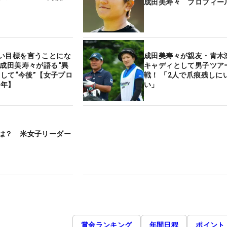
成田美寿々 プロフィー
い目標を言うことにな
成田美寿々が親友・青木
 成田美寿々が語る“異
キャディとして男子ツア
そして“今後”【女子プロ
戦！ 「2人で爪痕残しに
2年】
い」
は？ 米女子リーダー
賞金ランキング
年間日程
ポイント