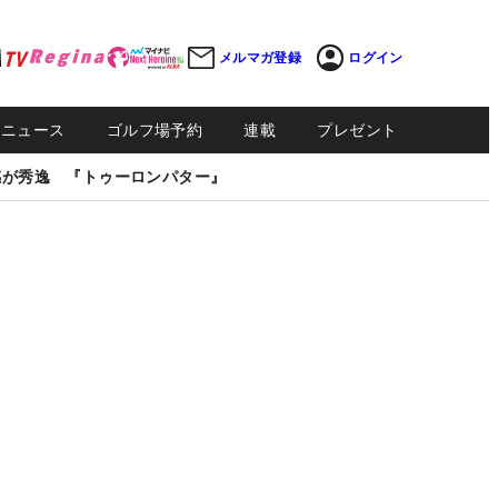
メルマガ登録
ログイン
Sニュース
ゴルフ場予約
連載
プレゼント
感が秀逸 『トゥーロンパター』