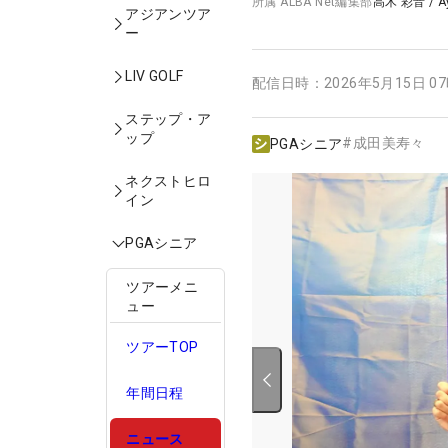
所属
ALBA Net編集部
高木 彩音
/
A
アジアンツア
ー
LIV GOLF
配信日時：
2026年5月15日 0
ステップ・ア
ップ
#
成田美寿々
PGAシニア
ネクストヒロ
イン
PGAシニア
ツアーメニ
ュー
ツアーTOP
年間日程
ニュース