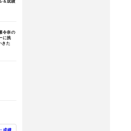
ル＆成績
瀬令奈の
ーに挑
いきた
・成績