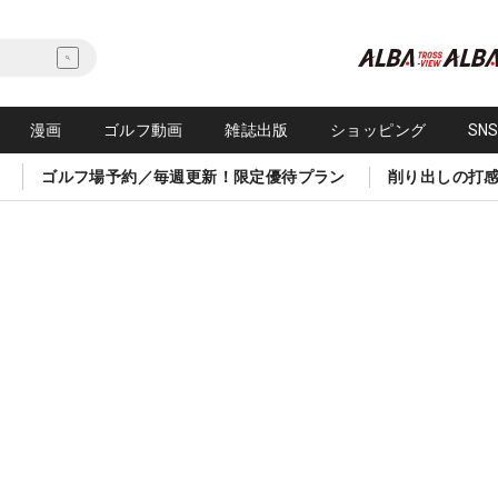
漫画
ゴルフ動画
雑誌出版
ショッピング
SN
ゴルフ場予約／毎週更新！限定優待プラン
削り出しの打