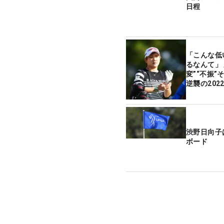
日程
「こんな低
るなんて」
変”“不振”
逆襲の202
渋野日向子
ボード