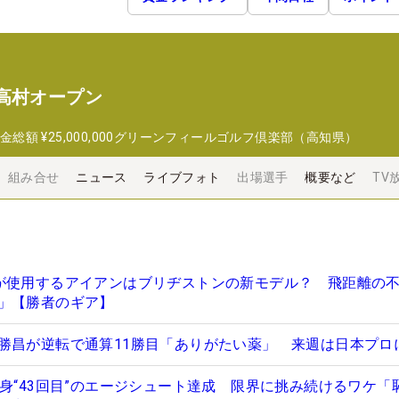
高村オープン
金総額
¥25,000,000
グリーンフィールゴルフ倶楽部（高知県）
組み合せ
ニュース
ライブフォト
出場選手
概要など
TV
が使用するアイアンはブリヂストンの新モデル？ 飛距離の
」【勝者のギア】
勝昌が逆転で通算11勝目「ありがたい薬」 来週は日本プロ
自身“43回目”のエージシュート達成 限界に挑み続けるワケ「