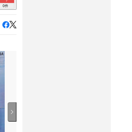
ト
0
件