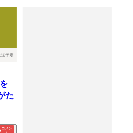
放送予定
”を
がた
コメン