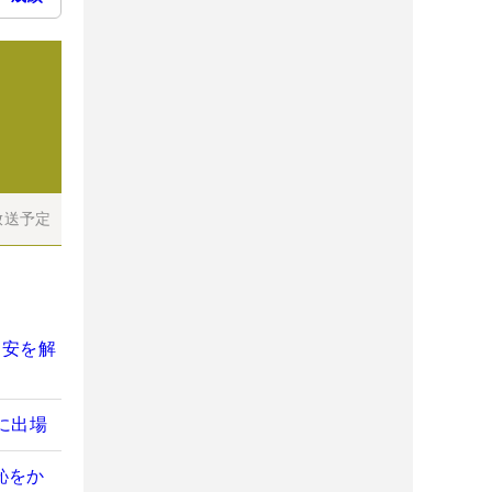
放送予定
不安を解
に出場
恥をか