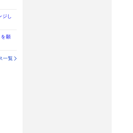
ンジし
とを願
ス一覧