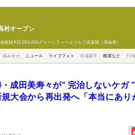
高村オープン
金総額
¥25,000,000
グリーンフィールゴルフ倶楽部（高知県）
組み合せ
ニュース
ライブフォト
出場選手
概要など
TV
3勝・成田美寿々が“ 完治しないケガ 
新規大会から再出発へ「本当にあり