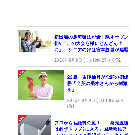
初出場の鳥海颯汰が岩手県オープン
初V「この大会を機にどんどん上
に」 シニアの部は宮本勝昌が連覇
2026年8月8日 (土) 18時25分
72
22歳・吉澤柚月が念願の初優
勝「全英の桑木さんから刺激
を」
2026年8月9日 (日) 13時53分
1
プロからも絶賛の嵐！ 「発売直後
は必ずトップ3に入る」国産軟鉄ア