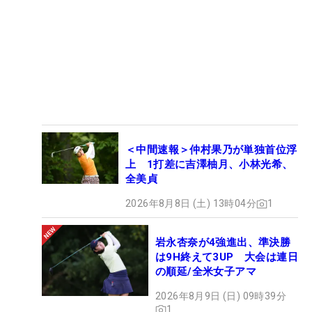
＜中間速報＞仲村果乃が単独首位浮
上 1打差に吉澤柚月、小林光希、
全美貞
2026年8月8日 (土) 13時04分
1
岩永杏奈が4強進出、準決勝
は9H終えて3UP 大会は連日
の順延/全米女子アマ
2026年8月9日 (日) 09時39分
1