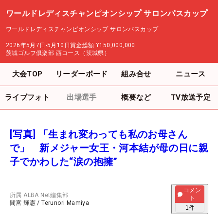
ワールドレディスチャンピオンシップ サロンパスカップ
ワールドレディスチャンピオンシップ サロンパスカップ
2026年5月7日-5月10日
賞金総額
¥150,000,000
茨城ゴルフ倶楽部 西コース（茨城県）
大会TOP
リーダーボード
組み合せ
ニュース
ライブフォト
出場選手
概要など
TV放送予定
[写真] 「生まれ変わっても私のお母さん
で」 新メジャー女王・河本結が母の日に親
子でかわした“涙の抱擁”
コメン
所属
ALBA Net編集部
ト
間宮 輝憲
/
Terunori Mamiya
1
件