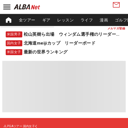
全ツアー
ギア
レッスン
ライフ
漫画
ゴルフ
メルマガ登録
松山英樹ら出場 ウィンダム選手権のリーダーボード
米国男子
北海道meijiカップ リーダーボード
国内女子
最新の世界ランキング
米国女子
JLPGAツアー
国内女子