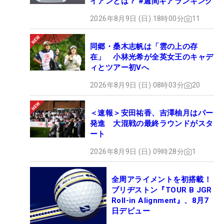
イアンとは？ #週間ギアランキング
2026年8月9日 (日) 18時00分
11
同郷・桑木志帆は「雲の上の存
在」 小林光希が全英女王のキャデ
ィとツアー初Vへ
2026年8月9日 (日) 08時03分
20
＜速報＞安田祐香、吉澤柚月はパー
発進 大混戦の最終ラウンドがスタ
ート
2026年8月9日 (日) 09時28分
1
全周アライメントを初搭載！
ブリヂストン『TOUR B JGR
Roll-in Alignment』、8月7
日デビュー