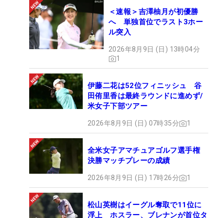
＜速報＞吉澤柚月が初優勝
へ 単独首位でラスト3ホー
ル突入
2026年8月9日 (日) 13時04分
1
伊藤二花は52位フィニッシュ 谷
田侑里香は最終ラウンドに進めず/
米女子下部ツアー
2026年8月9日 (日) 07時35分
1
全米女子アマチュアゴルフ選手権
決勝マッチプレーの成績
2026年8月9日 (日) 17時26分
1
松山英樹はイーグル奪取で11位に
浮上 ホスラー、ブレナンが首位タ