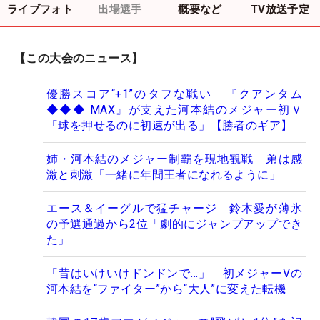
ライブフォト
出場選手
概要など
TV放送予定
【この大会のニュース】
優勝スコア“+1”のタフな戦い 『クアンタム
◆◆◆ MAX』が支えた河本結のメジャー初Ｖ
「球を押せるのに初速が出る」【勝者のギア】
姉・河本結のメジャー制覇を現地観戦 弟は感
激と刺激「一緒に年間王者になれるように」
エース＆イーグルで猛チャージ 鈴木愛が薄氷
の予選通過から2位「劇的にジャンプアップでき
た」
「昔はいけいけドンドンで…」 初メジャーVの
河本結を“ファイター”から“大人”に変えた転機