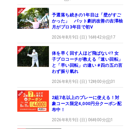
予選落ち続きの1年目は「壁がすご
かった」 パット劇的改善の吉澤柚
月がプロ3年目で初V
2026年8月9日 (日) 16時42分
17
体を早く回す人ほど飛ばない!? 女
子プロコーチが教える「速い回転」
と「早い回転」の違い #四の五の言
わず振り氣れ
2026年8月9日 (日) 12時00分
31
2組7名以上のプレーに使える！対
象コース限定4,000円分クーポン配
布中！
2026年8月9日 (日) 06時00分
1