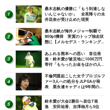
桑木志帆の優勝に「もう到達しな
1
いんじゃないか」 全英帰りの永
井花奈が受け止めた現実
桑木志帆が海外メジャー制覇で
2
800pt獲得 実質のトップ独走状
態に【メルセデス・ランキング番
外編】
あふれる熊本への思い 首位発
3
進・鈴木愛が被災地に1000万円
寄付「もらったお金をほかの人
に」
不倫問題起こした女子プロゴルフ
4
ァー3人への処分をJLPGAが発
表 栗永遼キャディは9年間の立
ち入り禁止
鈴木愛が大会2勝目へ首位T発
5
進 安田祐香、吉澤柚月ら5位