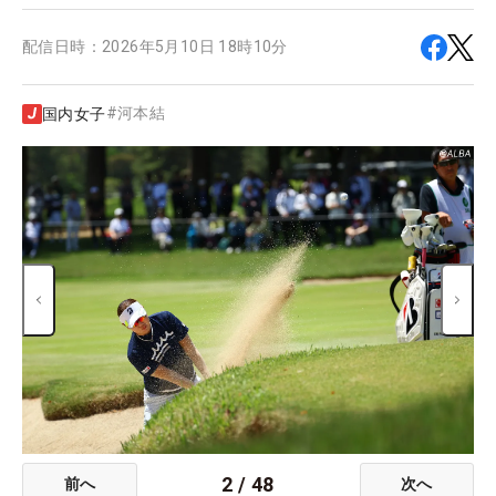
配信日時：
2026年5月10日 18時10分
#
河本結
国内女子
2
/
48
前へ
次へ