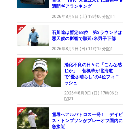
首位 “10Ｋ”人気は未だに継続中 #
週間ギアランキング
2026年8月8日 (土) 18時00分
11
石川遼は暫定68位 第3ラウンドは
悪天候の影響で順延/米男子下部
2026年8月9日 (日) 11時15分
1
消化不良の日々に「こんな感
じか」 菅楓華が北海道
で“憂さ晴らし”の4位フィニ
ッシュ
2026年8月9日 (日) 17時06分
21
雪辱へアルバトロス一発！ デイビ
ス・トンプソンがプレーオフ圏内に
急接近