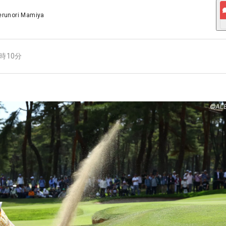
erunori Mamiya
8時10分