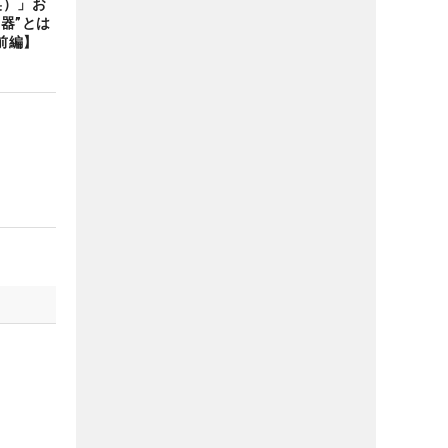
笑）」お
器”とは
前編】