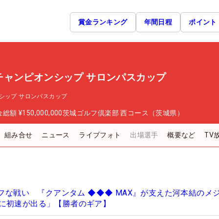
賞金ランキング
年間日程
ポイント
チャンピオンシップ サロンパスカップ
シップ サロンパスカップ
金総額
¥150,000,000
茨城ゴルフ倶楽部 西コース（茨城県）
組み合せ
ニュース
ライブフォト
出場選手
概要など
TV
タフな戦い 『クアンタム ◆◆◆ MAX』が支えた河本結のメ
に初速が出る」【勝者のギア】