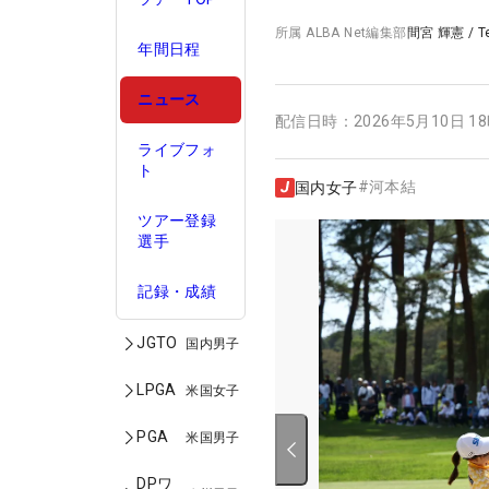
所属
ALBA Net編集部
間宮 輝憲
/
T
年間日程
ニュース
配信日時：
2026年5月10日 1
ライブフォ
ト
#
河本結
国内女子
ツアー登録
選手
記録・成績
JGTO
国内男子
LPGA
米国女子
PGA
米国男子
DPワ