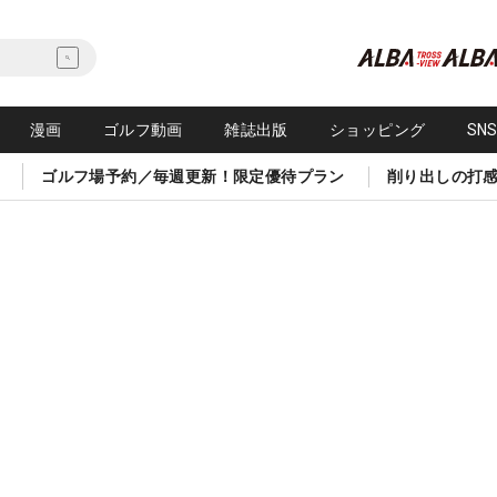
漫画
ゴルフ動画
雑誌出版
ショッピング
SN
ゴルフ場予約／毎週更新！限定優待プラン
削り出しの打