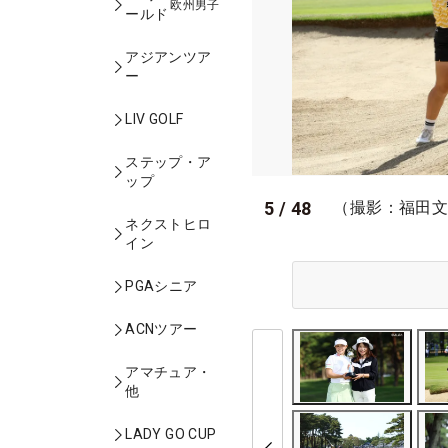
欧州男子
ールド
アジアンツア
ー
LIV GOLF
ステップ・ア
ップ
5
/
48
（撮影：福田
ネクストヒロ
イン
PGAシニア
ACNツアー
アマチュア・
他
LADY GO CUP