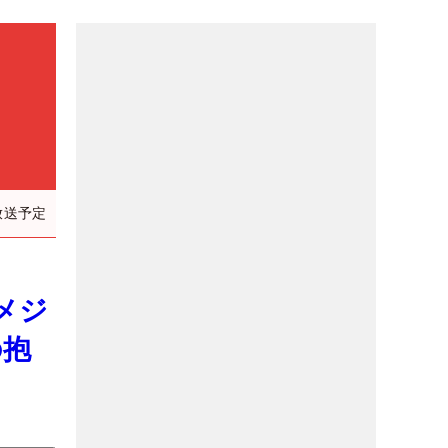
放送予定
メジ
の抱