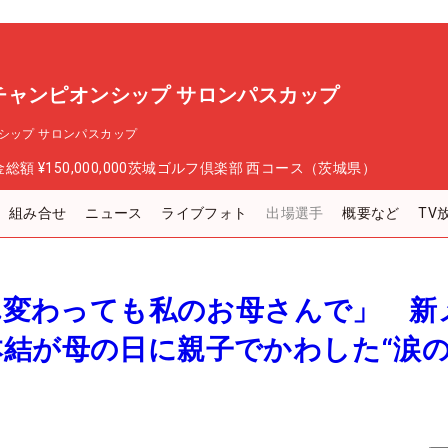
チャンピオンシップ サロンパスカップ
シップ サロンパスカップ
金総額
¥150,000,000
茨城ゴルフ倶楽部 西コース（茨城県）
組み合せ
ニュース
ライブフォト
出場選手
概要など
TV
まれ変わっても私のお母さんで」 新
本結が母の日に親子でかわした“涙