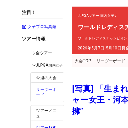
注目！
JLPGAツアー
国内女子
ワールドレディス
女子プロ写真館
ツアー情報
ワールドレディスチャンピオン
2026年5月7日-5月10日
賞
全ツアー
大会TOP
リーダーボード
JLPGA
国内女子
今週の大会
[写真] 「生
リーダーボ
ード
ャー女王・河
擁”
ツアーメニ
ュー
ツアーTOP