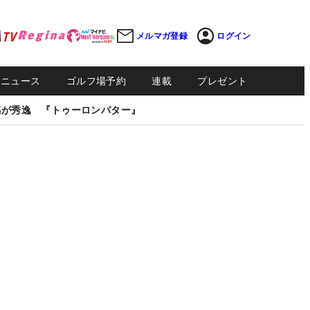
メルマガ登録
ログイン
Sニュース
ゴルフ場予約
連載
プレゼント
感が秀逸 『トゥーロンパター』