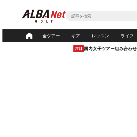
全ツアー
ギア
レッスン
ライフ
国内女子ツアー組み合わせ
注目