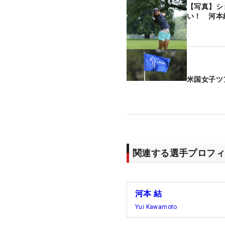
【写真】シ
い！ 河本
米国女子ツ
関連する選手プロフィ
河本 結
Yui Kawamoto