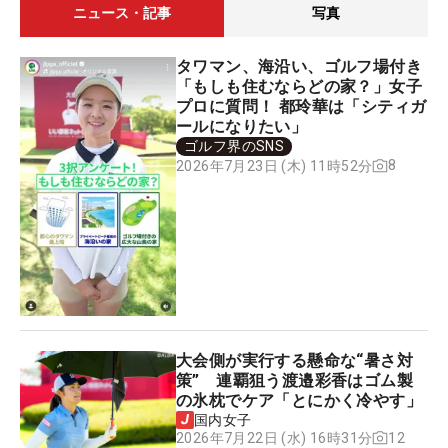
ニュース・記事
写真
タワマン、海沿い、ゴルフ場付き
「もしも住むならどの家？」女子
プロに質問！ 都玲華は「シティガ
ールになりたい」
ゴルフ界のSNS
8
2026年7月23日 (木) 11時52分
大会側が実行する懸命な“暑さ対
策” 連覇狙う渡邉彩香はゴム製
の氷枕でケア「とにかく冷やす」
国内女子
12
2026年7月22日 (水) 16時31分