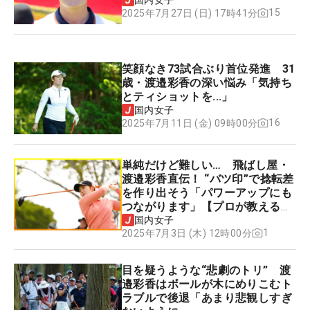
国内女子
15
2025年7月27日 (日) 17時41分
笑顔なき73試合ぶり首位発進 31
歳・渡邉彩香の深い悩み「気持ち
とティショットを...」
国内女子
16
2025年7月11日 (金) 09時00分
単純だけど難しい… 飛ばし屋・
渡邉彩香直伝！ “バツ印”で捻転差
を作り出そう「パワーアップにも
つながります」【プロが教える毎
日“極・飛ばし術”】
国内女子
1
2025年7月3日 (木) 12時00分
目を疑うような“悲劇のトリ” 渡
邉彩香はボールが木にめりこむト
ラブルで後退「あまり悲観しすぎ