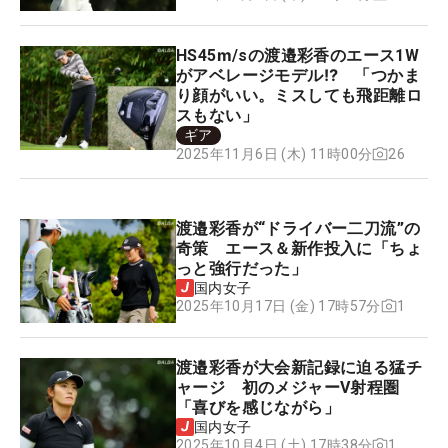
HS45ⅿ/sの渡邉彩香のエース1W
がアベレージモデル⁉ 「つかま
り顔がいい。ミスしても飛距離ロ
スもない」
ギア
26
2025年11月6日 (木) 11時00分
渡邉彩香が“ドライバー二刀流”の
奇策 エース＆新作投入に「ちょ
っと強行だった」
国内女子
1
2025年10月17日 (金) 17時57分
渡邉彩香が大会新記録に迫る猛チ
ャージ 初のメジャーV射程圏
「喜びを感じながら」
国内女子
1
2025年10月4日 (土) 17時38分