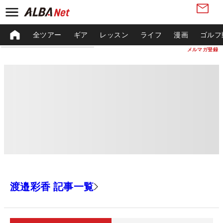
全ツアー
ギア
レッスン
ライフ
漫画
ゴルフ
メルマガ登録
渡邉彩香 記事一覧