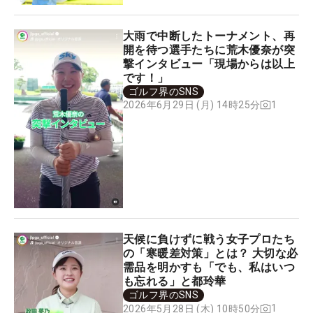
大雨で中断したトーナメント、再
開を待つ選手たちに荒木優奈が突
撃インタビュー「現場からは以上
です！」
ゴルフ界のSNS
1
2026年6月29日 (月) 14時25分
天候に負けずに戦う女子プロたち
の「寒暖差対策」とは？ 大切な必
需品を明かすも「でも、私はいつ
も忘れる」と都玲華
ゴルフ界のSNS
1
2026年5月28日 (木) 10時50分