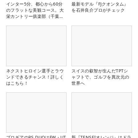
インター5分、都心から60分
最新モデル『FJクオンタム』
のフラットな美観コース。大
を石井良介プロがチェック
栄カントリー俱楽部（千葉
県）
ネクストヒロイン選手とラウ
スイスの叡智が生んだTPTシ
ンドできるチャンス！詳しく
ャフトで、ゴルフを異次元の
はこちら！
世界へ
プロギアのRS DUOはFW・UT
新『TENSEIオレンジ』はドラ