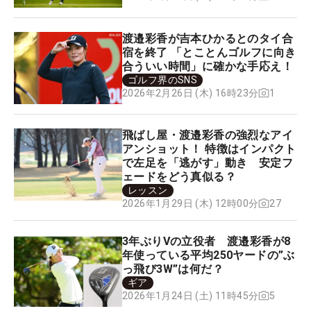
渡邉彩香が吉本ひかるとのタイ合
宿を終了 「とことんゴルフに向き
合ういい時間」に確かな手応え！
ゴルフ界のSNS
1
2026年2月26日 (木) 16時23分
飛ばし屋・渡邉彩香の強烈なアイ
アンショット！ 特徴はインパクト
で左足を「逃がす」動き 安定フ
ェードをどう真似る？
レッスン
27
2026年1月29日 (木) 12時00分
3年ぶりVの立役者 渡邉彩香が8
年使っている平均250ヤードの”ぶ
っ飛び3W”は何だ？
ギア
5
2026年1月24日 (土) 11時45分