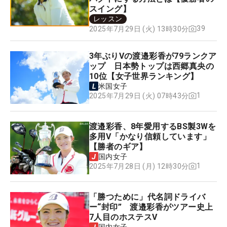
スイング】
レッスン
39
2025年7月29日 (火) 13時30分
3年ぶりVの渡邉彩香が79ランクア
ップ 日本勢トップは西郷真央の
10位【女子世界ランキング】
米国女子
1
2025年7月29日 (火) 07時43分
渡邉彩香、8年愛用するBS製3Wを
多用V「かなり信頼しています」
【勝者のギア】
国内女子
1
2025年7月28日 (月) 12時30分
「勝つために」代名詞ドライバ
ー“封印” 渡邉彩香がツアー史上
7人目のホステスV