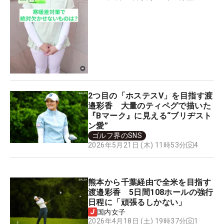
2つ目の「ホステスV」を目指す渡
邉彩香 大量のティペグで描いた
『Bマーク』に見える“ブリヂスト
ン愛”
ゴルフ界のSNS
4
2026年5月21日 (木) 11時53分
熊本から千葉経由で全米を目指す
渡邉彩香 5日間108ホールの強行
日程に「頑張るしかない」
国内女子
1
2026年4月18日 (土) 19時37分