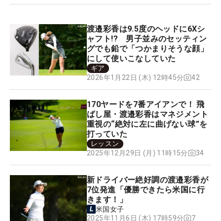
渡邉彩香は9.5度のヘッドに6Xシ
ャフト!? 男子並みのセッティン
グでも鉛で「つかまりそうな顔」
にして使いこなしていた
ギア
42
2026年1月22日 (木) 12時45分
170ヤードを7番アイアンで！ 飛
ばし屋・渡邉彩香はマネジメント
重視の“絶対に左に曲げない球”を
打っていた
レッスン
34
2025年12月29日 (月) 11時15分
新ドライバー絶好調の渡邉彩香が
7位発進「優勝できたら米国に行
きます！」
米国女子
7
2025年11月6日 (木) 17時59分