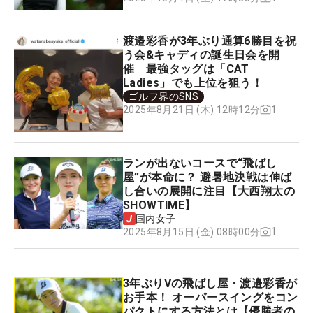
渡邉彩香が3年ぶり通算6勝目を祝
う会&キャディの誕生日会を開
催 最強タッグは「CAT
Ladies」でも上位を狙う！
ゴルフ界のSNS
1
2025年8月21日 (木) 12時12分
ランが出ないコースで“飛ばし
屋”が本命に？ 避暑地決戦は伸ば
し合いの展開に注目【大西翔太の
SHOWTIME】
国内女子
1
2025年8月15日 (金) 08時00分
3年ぶりVの飛ばし屋・渡邉彩香が
お手本！ オーバースイングをコン
パクトにする方法とは【優勝者の