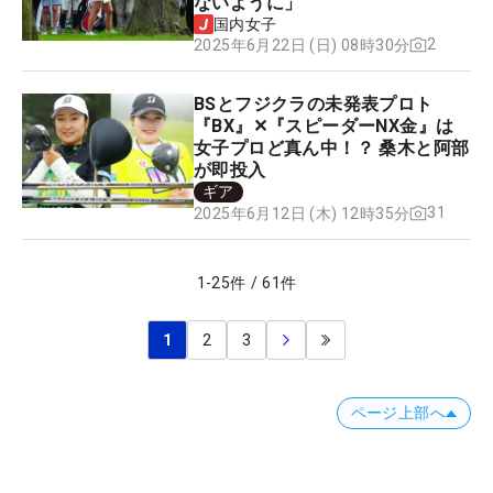
ないように」
国内女子
2
2025年6月22日 (日) 08時30分
BSとフジクラの未発表プロト
『BX』✕『スピーダーNX金』は
女子プロど真ん中！？ 桑木と阿部
が即投入
ギア
31
2025年6月12日 (木) 12時35分
1
-
25
件
/
61
件
1
2
3
ページ上部へ