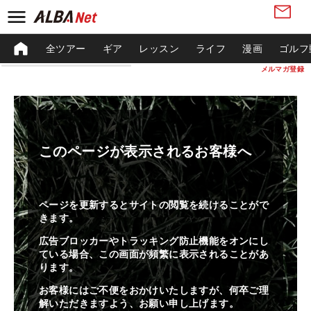
全ツアー
ギア
レッスン
ライフ
漫画
ゴルフ
メルマガ登録
このページが表示されるお客様へ
ページを更新するとサイトの閲覧を続けることがで
きます。
広告ブロッカーやトラッキング防止機能をオンにし
ている場合、この画面が頻繁に表示されることがあ
ります。
お客様にはご不便をおかけいたしますが、何卒ご理
解いただきますよう、お願い申し上げます。