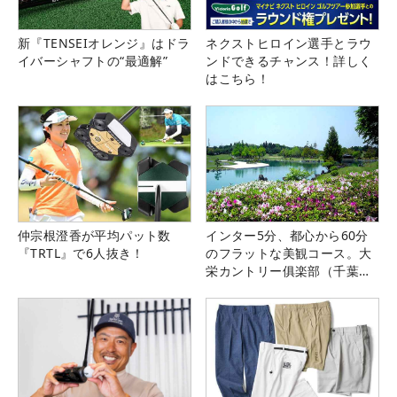
新『TENSEIオレンジ』はドラ
ネクストヒロイン選手とラウ
イバーシャフトの“最適解”
ンドできるチャンス！詳しく
はこちら！
仲宗根澄香が平均パット数
インター5分、都心から60分
『TRTL』で6人抜き！
のフラットな美観コース。大
栄カントリー俱楽部（千葉
県）