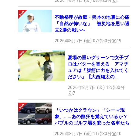
2026年8月7日 (金) 08時26分
1
不動裕理が故郷・熊本の地震に心痛
「自然が怖いな」 被災地を思い過
去2勝の戦いへ
2026年8月7日 (金) 07時50分
19
夏場の重いグリーンで女子プ
ロはパターを替える アマチ
ュアは「腹筋に力を入れてく
ださい」【大西翔太の
HOTSHOT】
2026年8月7日 (金) 12時00分
7
「いつかはクラウン」「シーマ現
象」……あの熱狂を覚えているか？
バブルのゴルフ場を彩った名車たち
2026年8月7日 (金) 11時30分
10