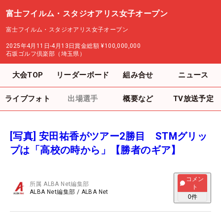
富士フイルム・スタジオアリス女子オープン
富士フイルム・スタジオアリス女子オープン
2025年4月11日-4月13日
賞金総額
¥100,000,000
石坂ゴルフ倶楽部（埼玉県）
大会TOP
リーダーボード
組み合せ
ニュース
ライブフォト
出場選手
概要など
TV放送予定
[写真] 安田祐香がツアー2勝目 STMグリッ
プは「高校の時から」【勝者のギア】
コメン
所属
ALBA Net編集部
ト
ALBA Net編集部
/
ALBA Net
0
件