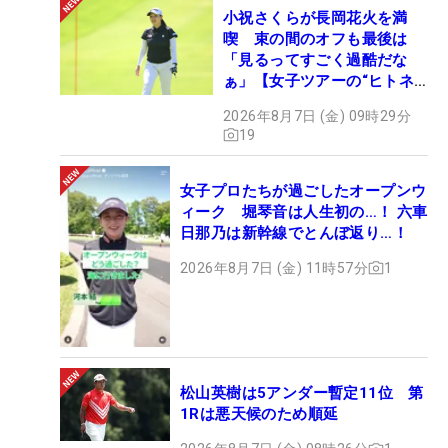
小祝さくらが長岡花火を満
喫 束の間のオフも最後は
「見るってすごく過酷だな
ぁ」【女子ツアーの“ヒトネ
タ”】
2026年8月7日 (金) 09時29分
19
女子プロたちが過ごしたオープンウ
ィーク 堀琴音は人生初の…！ 六車
日那乃は新幹線でとんぼ返り…！
2026年8月7日 (金) 11時57分
1
松山英樹は5アンダー暫定11位 第
1Rは悪天候のため順延