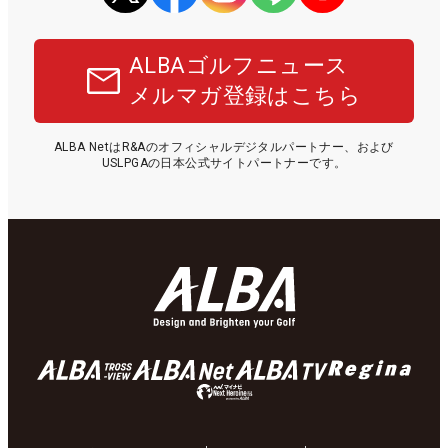
ALBAゴルフニュース
メルマガ登録はこちら
ALBA NetはR&Aのオフィシャルデジタルパートナー、および
USLPGAの日本公式サイトパートナーです。