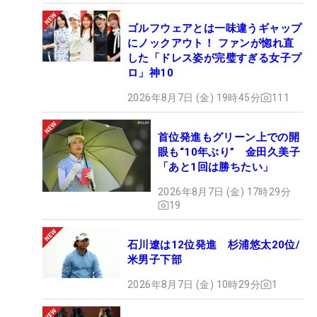
ゴルフウェアとは一味違うギャップ
にノックアウト！ ファンが惚れ直
した「ドレス姿が完璧すぎる女子プ
ロ」神10
2026年8月7日 (金) 19時45分
111
首位発進もグリーン上での開
眼も“10年ぶり” 金田久美子
「あと1回は勝ちたい」
2026年8月7日 (金) 17時29分
19
石川遼は12位発進 杉浦悠太20位/
米男子下部
2026年8月7日 (金) 10時29分
1