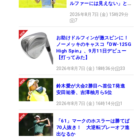
ルファーには見えない」とコ
メント殺到
2026年8月7日 (金) 15時29分
7
お助けドルフィンが激スピンに！
ノーメッキのキャスコ『DW-125G
High Spin』、9月11日デビュー
【打ってみた】
2026年8月7日 (金) 18時36分
33
鈴木愛が大会2勝目へ首位T発進
安田祐香、吉澤柚月ら5位
2026年8月7日 (金) 16時14分
1
「61」マークのホスラーは勝てば
70人抜き！ 大逆転プレーオフ進
出なるか