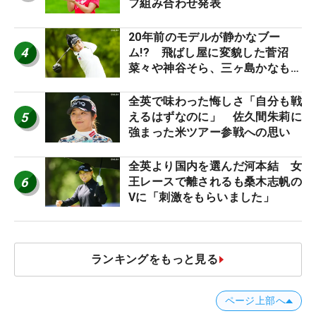
フ組み合わせ発表
20年前のモデルが静かなブー
4
ム!? 飛ばし屋に変貌した菅沼
菜々や神谷そら、三ヶ島かなも使
う“名器”が人気な理由【ツアープ
ロたちの“飛ばしギア”】
全英で味わった悔しさ「自分も戦
5
えるはずなのに」 佐久間朱莉に
強まった米ツアー参戦への思い
全英より国内を選んだ河本結 女
6
王レースで離されるも桑木志帆の
Vに「刺激をもらいました」
ランキングをもっと見る
ページ上部へ