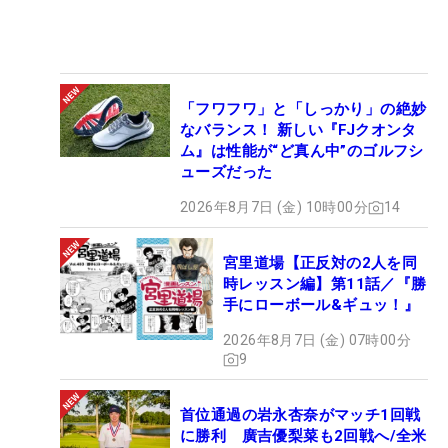
「フワフワ」と「しっかり」の絶妙
なバランス！ 新しい『FJクオンタ
ム』は性能が“ど真ん中”のゴルフシ
ューズだった
2026年8月7日 (金) 10時00分
14
宮里道場【正反対の2人を同
時レッスン編】第11話／『勝
手にローボール&ギュッ！』
2026年8月7日 (金) 07時00分
9
首位通過の岩永杏奈がマッチ1回戦
に勝利 廣吉優梨菜も2回戦へ/全米