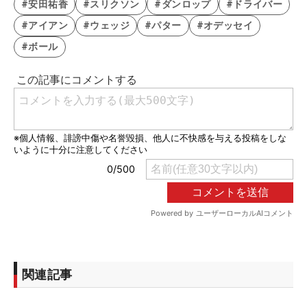
#安田祐香
#スリクソン
#ダンロップ
#ドライバー
#アイアン
#ウェッジ
#パター
#オデッセイ
#ボール
関連記事