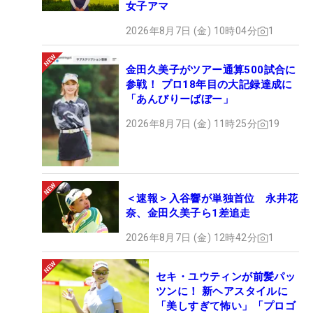
女子アマ
2026年8月7日 (金) 10時04分
1
金田久美子がツアー通算500試合に
参戦！ プロ18年目の大記録達成に
「あんびりーばぼー」
2026年8月7日 (金) 11時25分
19
＜速報＞入谷響が単独首位 永井花
奈、金田久美子ら1差追走
2026年8月7日 (金) 12時42分
1
セキ・ユウティンが前髪パッ
ツンに！ 新ヘアスタイルに
「美しすぎて怖い」「プロゴ