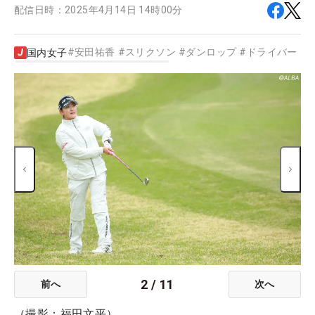
配信日時：
2025年4月14日 14時00分
#
安田祐香
#
スリクソン
#
ダンロップ
#
ドライバー
#
国内女子
2
/
11
前へ
次へ
（撮影：福田文平）