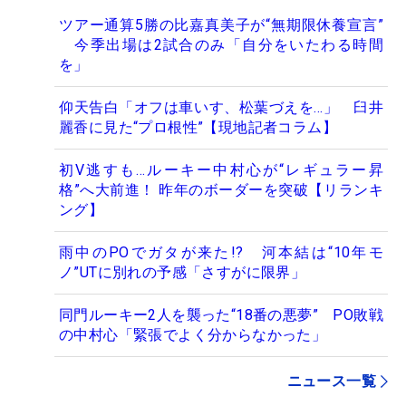
ツアー通算5勝の比嘉真美子が“無期限休養宣言”
今季出場は2試合のみ「自分をいたわる時間
を」
仰天告白「オフは車いす、松葉づえを…」 臼井
麗香に見た“プロ根性”【現地記者コラム】
初V逃すも…ルーキー中村心が“レギュラー昇
格”へ大前進！ 昨年のボーダーを突破【リランキ
ング】
雨中のPOでガタが来た!? 河本結は“10年モ
ノ”UTに別れの予感「さすがに限界」
同門ルーキー2人を襲った“18番の悪夢” PO敗戦
の中村心「緊張でよく分からなかった」
ニュース一覧