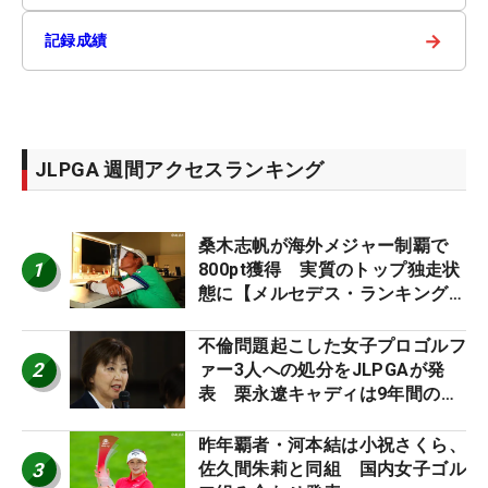
→
記録成績
JLPGA 週間アクセスランキング
桑木志帆が海外メジャー制覇で
1
800pt獲得 実質のトップ独走状
態に【メルセデス・ランキング番
外編】
不倫問題起こした女子プロゴルフ
2
ァー3人への処分をJLPGAが発
表 栗永遼キャディは9年間の立
ち入り禁止
昨年覇者・河本結は小祝さくら、
3
佐久間朱莉と同組 国内女子ゴル