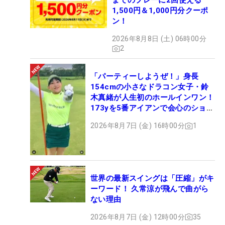
までのプレーに2回使える
1,500円＆1,000円分クーポ
ン！
2026年8月8日 (土) 06時00分
2
「パーティーしようぜ！」身長
154cmの小さなドラコン女子・鈴
木真緒が人生初のホールインワン！
173yを5番アイアンで会心のショッ
ト
2026年8月7日 (金) 16時00分
1
世界の最新スイングは「圧縮」がキ
ーワード！ 久常涼が飛んで曲がら
ない理由
2026年8月7日 (金) 12時00分
35