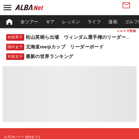
全ツアー
ギア
レッスン
ライフ
漫画
ゴルフ
メルマガ登録
松山英樹ら出場 ウィンダム選手権のリーダーボード
米国男子
北海道meijiカップ リーダーボード
国内女子
最新の世界ランキング
米国女子
JLPGAツアー
国内女子