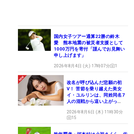
国内女子ツアー通算22勝の鈴木
愛 熊本地震の被災者支援として
1000万円を寄付「謹んでお見舞い
申し上げます」
2026年8月4日 (火) 17時07分
1
改名が呼び込んだ悲願の初
V！ 苦節を乗り越えた美女
イ・ユルリンは、同姓同名7
人の混戦から這い上がっ
た“新星ヒロイン”
2026年8月6日 (木) 11時30分
15