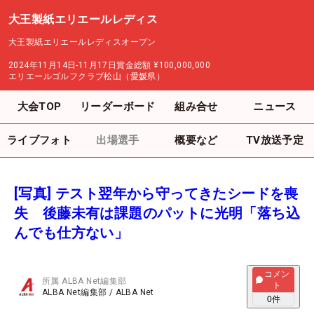
大王製紙エリエールレディス
大王製紙エリエールレディスオープン
2024年11月14日-11月17日
賞金総額
¥100,000,000
エリエールゴルフクラブ松山（愛媛県）
大会TOP
リーダーボード
組み合せ
ニュース
ライブフォト
出場選手
概要など
TV放送予定
[写真] テスト翌年から守ってきたシードを喪
失 後藤未有は課題のパットに光明「落ち込
んでも仕方ない」
コメン
所属
ALBA Net編集部
ト
ALBA Net編集部
/
ALBA Net
0
件