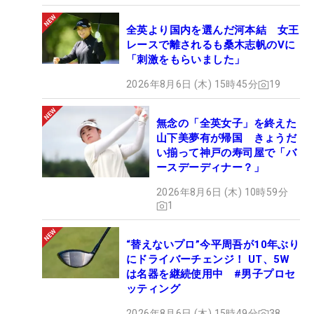
全英より国内を選んだ河本結 女王
レースで離されるも桑木志帆のVに
「刺激をもらいました」
2026年8月6日 (木) 15時45分
19
無念の「全英女子」を終えた
山下美夢有が帰国 きょうだ
い揃って神戸の寿司屋で「バ
ースデーディナー？」
2026年8月6日 (木) 10時59分
1
“替えないプロ”今平周吾が10年ぶり
にドライバーチェンジ！ UT、5W
は名器を継続使用中 #男子プロセ
ッティング
2026年8月6日 (木) 15時49分
38