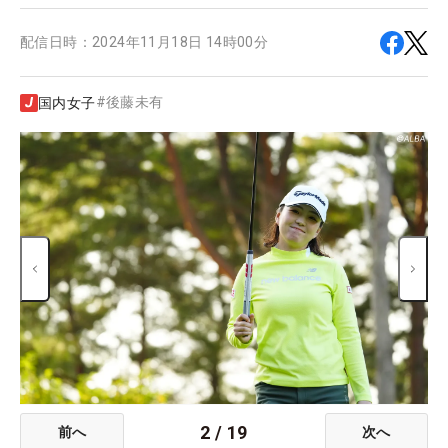
配信日時：
2024年11月18日 14時00分
#
後藤未有
国内女子
2
/
19
前へ
次へ