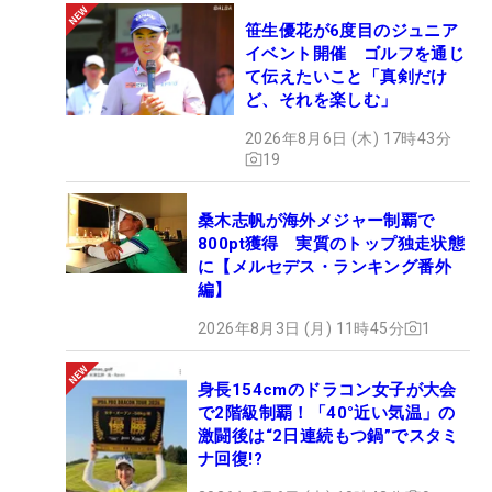
笹生優花が6度目のジュニア
イベント開催 ゴルフを通じ
て伝えたいこと「真剣だけ
ど、それを楽しむ」
2026年8月6日 (木) 17時43分
19
桑木志帆が海外メジャー制覇で
800pt獲得 実質のトップ独走状態
に【メルセデス・ランキング番外
編】
2026年8月3日 (月) 11時45分
1
身長154cmのドラコン女子が大会
で2階級制覇！「40°近い気温」の
激闘後は“2日連続もつ鍋”でスタミ
ナ回復!?