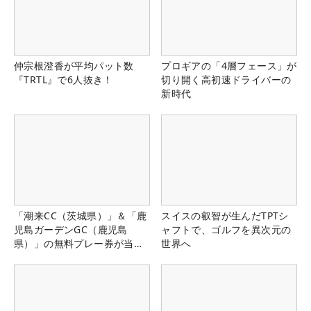
仲宗根澄香が平均パット数
プロギアの「4層フェース」が
『TRTL』で6人抜き！
切り開く高初速ドライバーの
新時代
「潮来CC（茨城県）」＆「鹿
スイスの叡智が生んだTPTシ
児島ガーデンGC（鹿児島
ャフトで、ゴルフを異次元の
県）」の無料プレー券が当た
世界へ
る！！