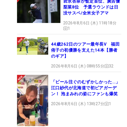
岩永杏奈が暫定首位、廣吉優
梨菜8位 予選ラウンドは日
没サスペ/全米女子アマ
2026年8月6日 (木) 11時18分
1
44歳262日のツアー最年長V 福田
侑子の初優勝を支えた14本【勝者
のギア】
2026年8月6日 (木) 08時55分
32
「ビール注ぐのむずかしかった…」
江口紗代が北海道で初ビアガーデ
ン！ 泡まみれの姿にファンも爆笑
2026年8月6日 (木) 13時27分
1