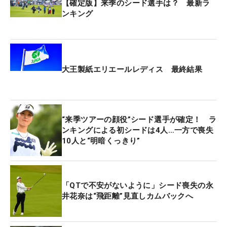
【確定版】来季のシード選手は？ 最新ラ
ンキング
大王製紙エリエールレディス 最終結果
“来季ツアーの顔役”シード選手が確定！ ラ
ンキングによる初シードは4人…一方で喪失
10人と“明暗くっきり”
「QTで不安がないように」シード喪失の永
井花奈は“飛距離”見直しカムバックへ