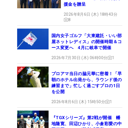
援金を贈呈
2026年8月6日 (木) 18時43分
8
国内女子ゴルフ「大東建託・いい部
屋ネットレディス」の開催時期＆コ
ース変更へ 4月に岐阜で開催
2026年7月30日 (木) 06時00分
1
プロアマ当日の脇元華に密着！「早
朝のホテル出発から、ラウンド後の
練習まで」忙しく過ごすプロの1日
を公開
2026年8月6日 (木) 15時50分
1
『TGXシリーズ』第2戦が開催 幡
地隆寛、田辺ひかり、小倉彩愛の中