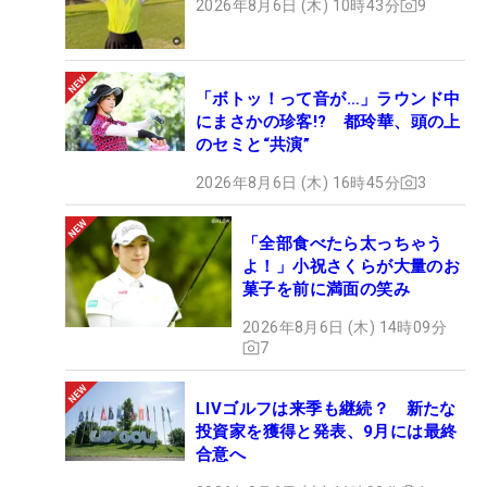
2026年8月6日 (木) 10時43分
9
「ボトッ！って音が…」ラウンド中
にまさかの珍客!? 都玲華、頭の上
のセミと“共演”
2026年8月6日 (木) 16時45分
3
「全部食べたら太っちゃう
よ！」小祝さくらが大量のお
菓子を前に満面の笑み
2026年8月6日 (木) 14時09分
7
LIVゴルフは来季も継続？ 新たな
投資家を獲得と発表、9月には最終
合意へ