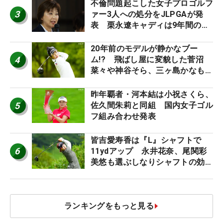
不倫問題起こした女子プロゴルフ
3
ァー3人への処分をJLPGAが発
表 栗永遼キャディは9年間の立
ち入り禁止
20年前のモデルが静かなブー
4
ム!? 飛ばし屋に変貌した菅沼
菜々や神谷そら、三ヶ島かなも使
う“名器”が人気な理由【ツアープ
ロたちの“飛ばしギア”】
昨年覇者・河本結は小祝さくら、
5
佐久間朱莉と同組 国内女子ゴル
フ組み合わせ発表
皆吉愛寿香は『L』シャフトで
6
11ydアップ 永井花奈、尾関彩
美悠も選ぶしなりシャフトの効果
【ツアープロたちの“飛ばしギ
ア”】
ランキングをもっと見る