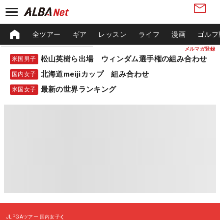
全ツアー
ギア
レッスン
ライフ
漫画
ゴルフ
メルマガ登録
松山英樹ら出場 ウィンダム選手権の組み合わせ
米国男子
北海道meijiカップ 組み合わせ
国内女子
最新の世界ランキング
米国女子
JLPGAツアー
国内女子