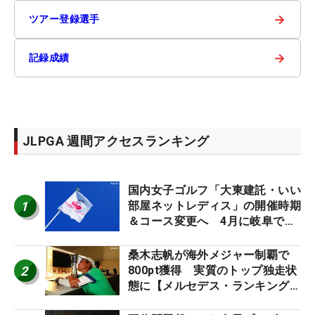
→
ツアー登録選手
→
記録成績
JLPGA 週間アクセスランキング
国内女子ゴルフ「大東建託・いい
1
部屋ネットレディス」の開催時期
＆コース変更へ 4月に岐阜で開
催
桑木志帆が海外メジャー制覇で
2
800pt獲得 実質のトップ独走状
態に【メルセデス・ランキング番
外編】