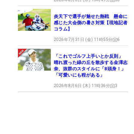
炎天下で選手が魅せた熱戦 懸命に
感じた大会側の暑さ対策【現地記者
コラム】
2026年7月31日 (金) 11時55分
6
「これでゴルフ上手いとか反則」
晴れ渡った緑の丘を散歩する金澤志
奈、抜群のスタイルに「8頭身！」
「可愛いにも程がある」
2026年8月6日 (木) 11時36分
3