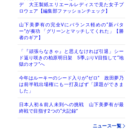
デ 大王製紙エリエールレディスで見た女子プ
ロウェア【編集部ファッションチェック】
山下美夢有の完全Vにバランス軽めの“新パタ
ー”が奏功 「グリーンとマッチしてくれた」【勝
者のギア】
「『頑張らなきゃ』と思えなければ引退」シー
ド返り咲きの柏原明日架 5季ぶりV目指して“地
獄のオフ”へ
今年はルーキーのシード入りが“ゼロ” 政田夢乃
は前半戦出場権にも一打及ばず「課題ができま
した」
日本人初＆前人未到への挑戦 山下美夢有が最
終戦で目指す2つの“大記録”
ニュース一覧