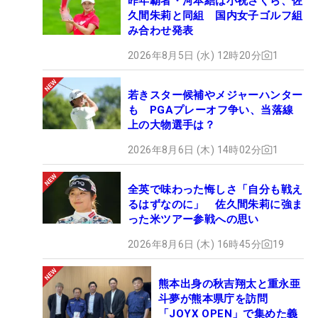
昨年覇者・河本結は小祝さくら、佐
久間朱莉と同組 国内女子ゴルフ組
み合わせ発表
2026年8月5日 (水) 12時20分
1
若きスター候補やメジャーハンター
も PGAプレーオフ争い、当落線
上の大物選手は？
2026年8月6日 (木) 14時02分
1
全英で味わった悔しさ「自分も戦え
るはずなのに」 佐久間朱莉に強ま
った米ツアー参戦への思い
2026年8月6日 (木) 16時45分
19
熊本出身の秋吉翔太と重永亜
斗夢が熊本県庁を訪問
「JOYX OPEN」で集めた義