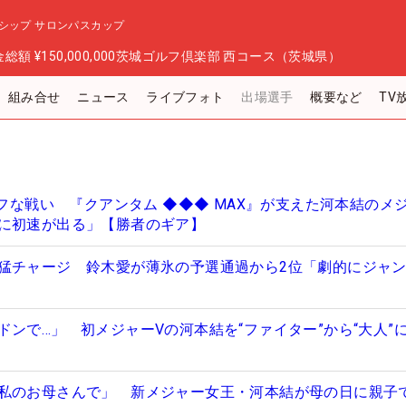
シップ サロンパスカップ
金総額
¥150,000,000
茨城ゴルフ倶楽部 西コース（茨城県）
組み合せ
ニュース
ライブフォト
出場選手
概要など
TV
タフな戦い 『クアンタム ◆◆◆ MAX』が支えた河本結のメ
に初速が出る」【勝者のギア】
猛チャージ 鈴木愛が薄氷の予選通過から2位「劇的にジャ
ドンで…」 初メジャーVの河本結を“ファイター”から“大人”
私のお母さんで」 新メジャー女王・河本結が母の日に親子