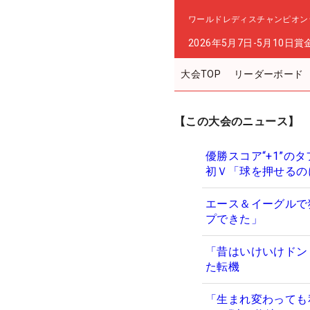
ワールドレディスチャンピオン
2026年5月7日-5月10日
賞
大会TOP
リーダーボード
【この大会のニュース】
優勝スコア“+1”の
初Ｖ「球を押せるの
エース＆イーグルで
プできた」
「昔はいけいけドン
た転機
「生まれ変わっても