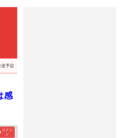
放送予定
は感
コメン
ト