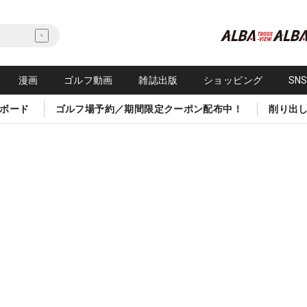
漫画
ゴルフ動画
雑誌出版
ショッピング
SN
ボード
ゴルフ場予約／期間限定クーポン配布中！
削り出