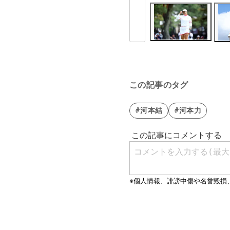
この記事のタグ
#河本結
#河本力