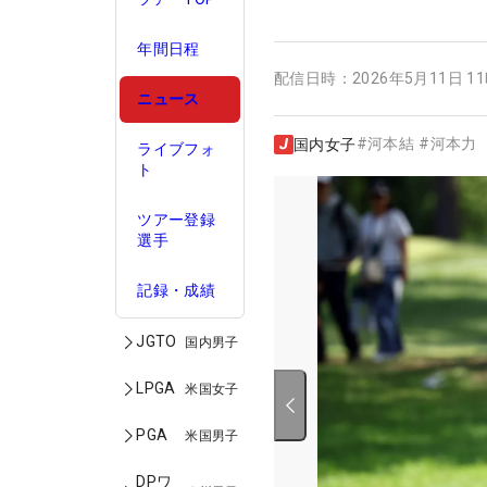
年間日程
配信日時：
2026年5月11日 1
ニュース
#
河本結
#
河本力
国内女子
ライブフォ
ト
ツアー登録
選手
記録・成績
JGTO
国内男子
LPGA
米国女子
PGA
米国男子
DPワ