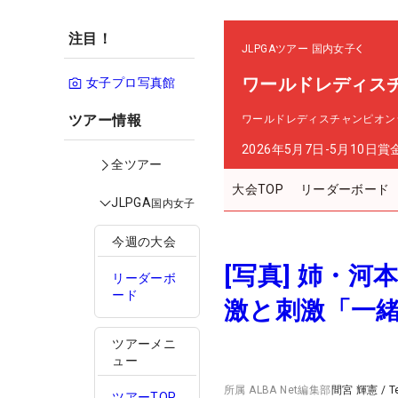
注目！
JLPGAツアー
国内女子
ワールドレディス
女子プロ写真館
ツアー情報
ワールドレディスチャンピオン
2026年5月7日-5月10日
賞
全ツアー
大会TOP
リーダーボード
JLPGA
国内女子
今週の大会
[写真] 姉・
リーダーボ
ード
激と刺激「一
ツアーメニ
ュー
所属
ALBA Net編集部
間宮 輝憲
/
T
ツアーTOP