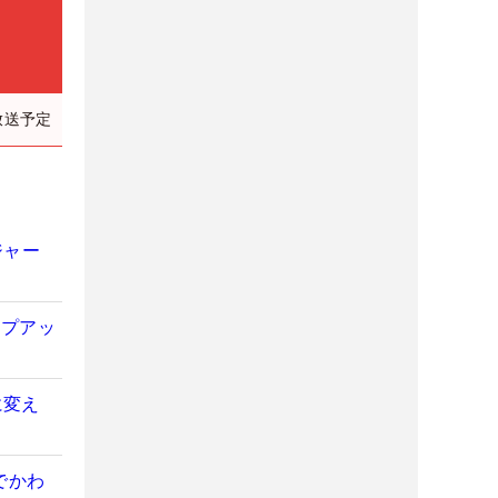
放送予定
ジャー
ンプアッ
に変え
でかわ