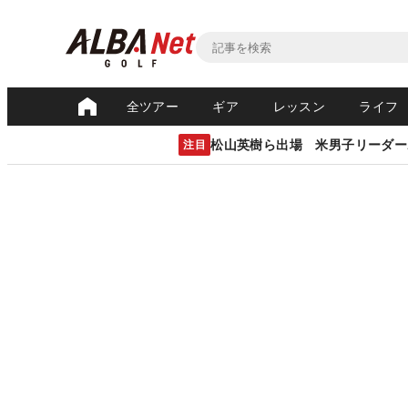
全ツアー
ギア
レッスン
ライフ
松山英樹ら出場 米男子リーダー
注目