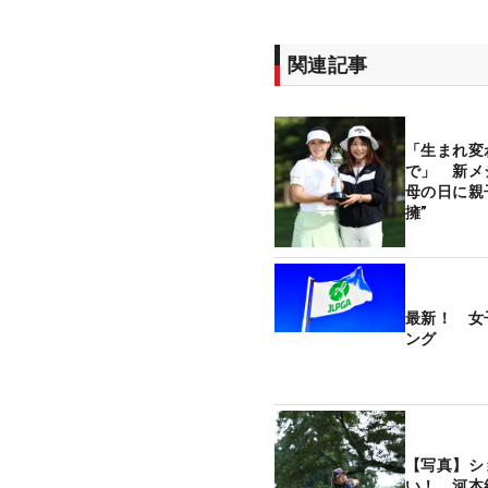
関連記事
「生まれ変
で」 新メ
母の日に親
擁”
最新！ 女
ング
【写真】シ
い！ 河本