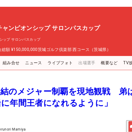
チャンピオンシップ サロンパスカップ
シップ サロンパスカップ
金総額
¥150,000,000
茨城ゴルフ倶楽部 西コース（茨城県）
組み合せ
ニュース
ライブフォト
出場選手
概要など
TV
河本結のメジャー制覇を現地観戦 弟
緒に年間王者になれるように」
erunori Mamiya