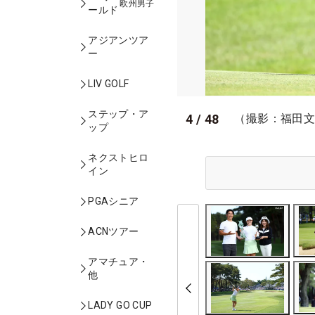
欧州男子
ールド
アジアンツア
ー
LIV GOLF
ステップ・ア
4
/
48
（撮影：福田
ップ
ネクストヒロ
イン
PGAシニア
ACNツアー
アマチュア・
他
LADY GO CUP